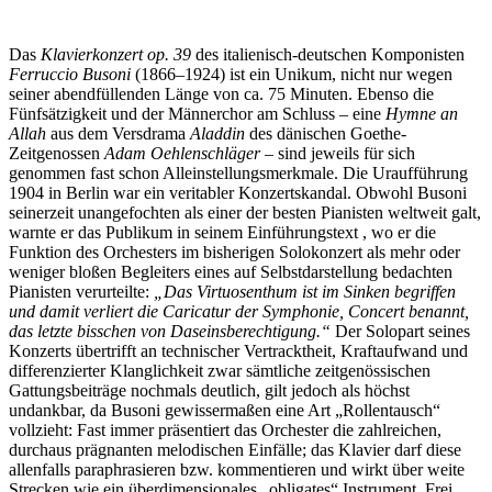
Das
Klavierkonzert op. 39
des italienisch-deutschen Komponisten
Ferruccio Busoni
(1866–1924) ist ein Unikum, nicht nur wegen
seiner abendfüllenden Länge von ca. 75 Minuten. Ebenso die
Fünfsätzigkeit und der Männerchor am Schluss – eine
Hymne an
Allah
aus dem Versdrama
Aladdin
des dänischen Goethe-
Zeitgenossen
Adam Oehlenschläger –
sind jeweils für sich
genommen fast schon Alleinstellungsmerkmale. Die Uraufführung
1904 in Berlin war ein veritabler Konzertskandal. Obwohl Busoni
seinerzeit unangefochten als einer der besten Pianisten weltweit galt,
warnte er das Publikum in seinem Einführungstext , wo er die
Funktion des Orchesters im bisherigen Solokonzert als mehr oder
weniger bloßen Begleiters eines auf Selbstdarstellung bedachten
Pianisten verurteilte:
„Das Virtuosenthum ist im Sinken begriffen
und damit verliert die Caricatur der Symphonie, Concert benannt,
das letzte bisschen von Daseinsberechtigung.“
Der Solopart seines
Konzerts übertrifft an technischer Vertracktheit, Kraftaufwand und
differenzierter Klanglichkeit zwar sämtliche zeitgenössischen
Gattungsbeiträge nochmals deutlich, gilt jedoch als höchst
undankbar, da Busoni gewissermaßen eine Art „Rollentausch“
vollzieht: Fast immer präsentiert das Orchester die zahlreichen,
durchaus prägnanten melodischen Einfälle; das Klavier darf diese
allenfalls paraphrasieren bzw. kommentieren und wirkt über weite
Strecken wie ein überdimensionales „obligates“ Instrument. Frei