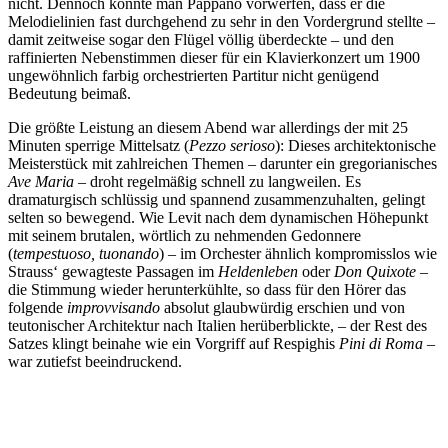
nicht. Dennoch könnte man Pappano vorwerfen, dass er die
Melodielinien fast durchgehend zu sehr in den Vordergrund stellte –
damit zeitweise sogar den Flügel völlig überdeckte – und den
raffinierten Nebenstimmen dieser für ein Klavierkonzert um 1900
ungewöhnlich farbig orchestrierten Partitur nicht genügend
Bedeutung beimaß.
Die größte Leistung an diesem Abend war allerdings der mit 25
Minuten sperrige Mittelsatz (
Pezzo serioso
): Dieses architektonische
Meisterstück mit zahlreichen Themen – darunter ein gregorianisches
Ave Maria –
droht regelmäßig schnell zu langweilen. Es
dramaturgisch schlüssig und spannend zusammenzuhalten, gelingt
selten so bewegend. Wie Levit nach dem dynamischen Höhepunkt
mit seinem brutalen, wörtlich zu nehmenden Gedonnere
(
tempestuoso, tuonando
) – im Orchester ähnlich kompromisslos wie
Strauss‘ gewagteste Passagen im
Heldenleben
oder
Don Quixote
–
die Stimmung wieder herunterkühlte, so dass für den Hörer das
folgende
improvvisando
absolut glaubwürdig erschien und von
teutonischer Architektur nach Italien herüberblickte, – der Rest des
Satzes klingt beinahe wie ein Vorgriff auf Respighis
Pini di Roma –
war zutiefst beeindruckend.