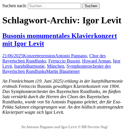
Suchen nach:
Schlagwort-Archiv: Igor Levit
Busonis monumentales Klavierkonzert
mit Igor Levit
21/06/2025
Konzertrezension
Antonio Pappano
,
Chor des
Bayerischen Rundfunks
,
Ferruccio Busoni
,
Howard Arman
,
Igor
Levit
,
Isarphilharmonie
,
München
,
Symphonieorchester des
Bayerischen Rundfunks
Martin Blaumeiser
An Fronleichnam (19. Juni 2025) erklang in der Isarphilharmonie
erstmals
Ferruccio Busonis
gewaltiges
Klavierkonzert
von 1904.
Das
Symphonieorchester des Bayerischen Rundfunks
, im fünften
Satz verstärkt durch die Herren des
Chors des Bayerischen
Rundfunks
, wurde von
Sir Antonio Pappano
geleitet, der für Esa-
Pekka Salonen eingesprungen war. An den höllisch anstrengenden
Klavierpart wagte sich
Igor Levit.
Sir Antonio Pappano und Igor Levit © BR/Severin Vogl