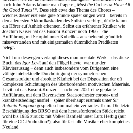
nach John Adams könnte man fragen:
„Must the
Orchestra
Have All
the Good Tunes?“.
Dass sich etwa das Thema des Chores –
welches dieser erst eine gute Stunde später singen wird – bereits in
den allerersten Akkordkaskaden des Solisten verbirgt, dürfte kaum
ein Hörer auf Anhieb erkennen. Selbst ein erfahrener Kritiker wie
Joachim Kaiser hat das Busoni-Konzert noch 1966 – die
Aufführung mit Scarpini unter Kubelik – anscheinend gründlich
missverstanden und mit einigermaßen dümmlichen Prädikaten
belegt.
Nicht nur deswegen verlangt dieses monumentale Werk – das dicke
Buch, das
Igor Levit
auf den Flügel hievte, war nur der
Klavierauszug – denn auch insbesondere vom Dirigenten eine
völlige intellektuelle Durchdringung der symmetrischen
Gesamtstruktur und absolute Klarheit bei der Disposition der oft
komplexen Schichtungen des überbordenden motivischen Materials.
Levit hat das Busoni-Konzert – nachdem 2021 eine geplante
Aufführung mit dem Bayerischen Staatsorchester corona- und
krankheitsbedingt ausfiel – später überhaupt erstmals unter
Sir
Antonio Pappano
gespielt: schon mal ein vertrautes Team. Die letzte
Beschäftigung des BRSO mit dem herausfordernden Stück reicht
wohl bis 1986 zurück: mit Volker Banfield unter Lutz Herbig (nur
für eine CD-Produktion?); also für fast alle Musiker eher komplettes
Neuland.