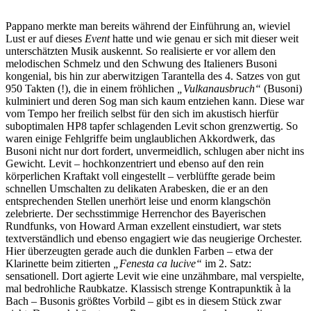
Pappano merkte man bereits während der Einführung an, wieviel
Lust er auf dieses
Event
hatte und wie genau er sich mit dieser weit
unterschätzten Musik auskennt. So realisierte er vor allem den
melodischen Schmelz und den Schwung des Italieners Busoni
kongenial, bis hin zur aberwitzigen Tarantella des 4. Satzes von gut
950 Takten (!), die in einem fröhlichen
„Vulkanausbruch“
(Busoni)
kulminiert und deren Sog man sich kaum entziehen kann. Diese war
vom Tempo her freilich selbst für den sich im akustisch hierfür
suboptimalen HP8 tapfer schlagenden Levit schon grenzwertig. So
waren einige Fehlgriffe beim unglaublichen Akkordwerk, das
Busoni nicht nur dort fordert, unvermeidlich, schlugen aber nicht ins
Gewicht. Levit – hochkonzentriert und ebenso auf den rein
körperlichen Kraftakt voll eingestellt – verblüffte gerade beim
schnellen Umschalten zu delikaten Arabesken, die er an den
entsprechenden Stellen unerhört leise und enorm klangschön
zelebrierte. Der sechsstimmige Herrenchor des Bayerischen
Rundfunks, von Howard Arman exzellent einstudiert, war stets
textverständlich und ebenso engagiert wie das neugierige Orchester.
Hier überzeugten gerade auch die dunklen Farben – etwa der
Klarinette beim zitierten
„Fenesta ca lucive“
im 2. Satz:
sensationell. Dort agierte Levit wie eine unzähmbare, mal verspielte,
mal bedrohliche Raubkatze. Klassisch strenge Kontrapunktik à la
Bach – Busonis größtes Vorbild – gibt es in diesem Stück zwar