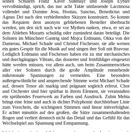
seinen Schülern Franz Xaver Süßmayr und Joseph Eybler
vervollständigt, sprich, das nur acht Takte umfassende Lacrimosa
vollendet und Domine Jesu, Hostias, Sanctus, Benedictus und
Agnus Dei nach den verbleibenden Skizzen konstruiert. So konnte
das Requiem dem anonym gebliebenen Besteller überbracht
werden, um den sich nach wie vor Mythen ranken, etwa, er sei an
dem Ableben Mozarts schuldig oder zumindest daran beteiligt. Die
Solisten im Münchner Gasteig sind Mojca Erdmann, Okka von der
Damerau, Michael Schade und Christof Fischesser, sie alle weisen
ein gutes Gespür für die Musik auf und singen ihre Soli mit Bravour.
Lediglich Erdmann und Fischesser haben ein zu stur mechanisches
und durchgängiges Vibrato, das dosierter und feinfühliger eingesetzt
hätte werden müssen, vor allem auch, um beim Zusammenwirken
aller vier Solisten durch die große Amplitude entstehende
mikrotonale Spannungen zu vermeiden. Eine besonders
außergewöhnliche und ansprechende Stimme weist Michael Schade
auf, dessen Tenor als markig und prägnant sogleich erfreut. Chor
und Orchester sind hier spürbar in ihrem Element, sie veranstalten
ein sprühendes Feuerwerk an Farben und Ausdruck. Zubin Mehta
bringt eine feine und auch in dichter Polyphonie durchhörbare Linie
zum Vorschein, die wichtigsten Stimmen sind linear mitverfolgbar.
Er achtet minutiös auf den großen, die Sätze zusammenhaltenden
Bogen und verliert dennoch nicht das Detail und das Gefühl für das
Wechselspiel aus Spannung und Entspannung.