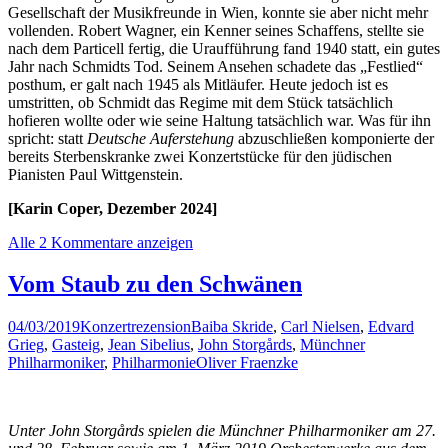
Gesellschaft der Musikfreunde in Wien, konnte sie aber nicht mehr
vollenden. Robert Wagner, ein Kenner seines Schaffens, stellte sie
nach dem Particell fertig, die Uraufführung fand 1940 statt, ein gutes
Jahr nach Schmidts Tod. Seinem Ansehen schadete das „Festlied“
posthum, er galt nach 1945 als Mitläufer. Heute jedoch ist es
umstritten, ob Schmidt das Regime mit dem Stück tatsächlich
hofieren wollte oder wie seine Haltung tatsächlich war. Was für ihn
spricht: statt
Deutsche Auferstehung
abzuschließen komponierte der
bereits Sterbenskranke zwei Konzertstücke für den jüdischen
Pianisten Paul Wittgenstein.
[Karin Coper, Dezember 2024]
Alle 2 Kommentare anzeigen
Vom Staub zu den Schwänen
04/03/2019
Konzertrezension
Baiba Skride
,
Carl Nielsen
,
Edvard
Grieg
,
Gasteig
,
Jean Sibelius
,
John Storgårds
,
Münchner
Philharmoniker
,
Philharmonie
Oliver Fraenzke
Unter John Storgårds spielen die Münchner Philharmoniker am 27.