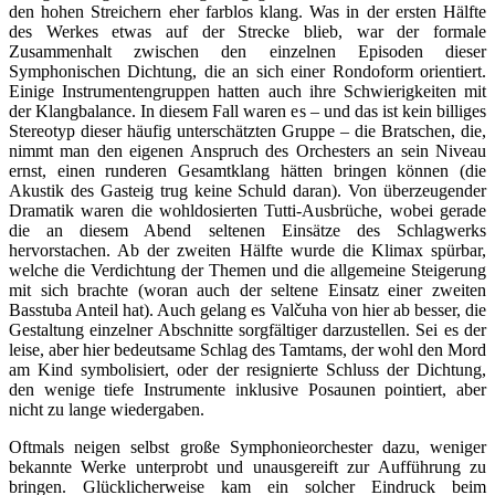
den hohen Streichern eher farblos klang. Was in der ersten Hälfte
des Werkes etwas auf der Strecke blieb, war der formale
Zusammenhalt zwischen den einzelnen Episoden dieser
Symphonischen Dichtung, die an sich einer Rondoform orientiert.
Einige Instrumentengruppen hatten auch ihre Schwierigkeiten mit
der Klangbalance. In diesem Fall waren es – und das ist kein billiges
Stereotyp dieser häufig unterschätzten Gruppe – die Bratschen, die,
nimmt man den eigenen Anspruch des Orchesters an sein Niveau
ernst, einen runderen Gesamtklang hätten bringen können (die
Akustik des Gasteig trug keine Schuld daran). Von überzeugender
Dramatik waren die wohldosierten Tutti-Ausbrüche, wobei gerade
die an diesem Abend seltenen Einsätze des Schlagwerks
hervorstachen. Ab der zweiten Hälfte wurde die Klimax spürbar,
welche die Verdichtung der Themen und die allgemeine Steigerung
mit sich brachte (woran auch der seltene Einsatz einer zweiten
Basstuba Anteil hat). Auch gelang es Valčuha von hier ab besser, die
Gestaltung einzelner Abschnitte sorgfältiger darzustellen. Sei es der
leise, aber hier bedeutsame Schlag des Tamtams, der wohl den Mord
am Kind symbolisiert, oder der resignierte Schluss der Dichtung,
den wenige tiefe Instrumente inklusive Posaunen pointiert, aber
nicht zu lange wiedergaben.
Oftmals neigen selbst große Symphonieorchester dazu, weniger
bekannte Werke unterprobt und unausgereift zur Aufführung zu
bringen. Glücklicherweise kam ein solcher Eindruck beim