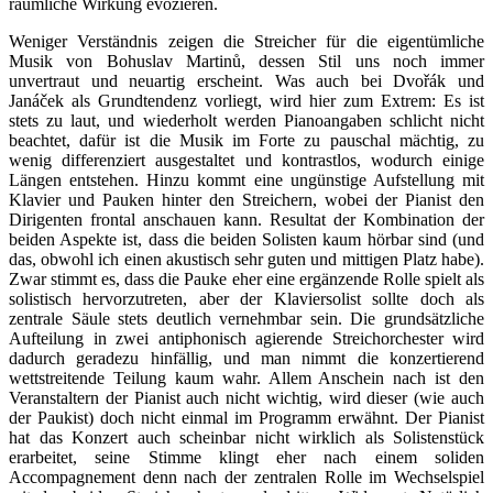
räumliche Wirkung evozieren.
Weniger Verständnis zeigen die Streicher für die eigentümliche
Musik von Bohuslav Martinů, dessen Stil uns noch immer
unvertraut und neuartig erscheint. Was auch bei Dvořák und
Janáček als Grundtendenz vorliegt, wird hier zum Extrem: Es ist
stets zu laut, und wiederholt werden Pianoangaben schlicht nicht
beachtet, dafür ist die Musik im Forte zu pauschal mächtig, zu
wenig differenziert ausgestaltet und kontrastlos, wodurch einige
Längen entstehen. Hinzu kommt eine ungünstige Aufstellung mit
Klavier und Pauken hinter den Streichern, wobei der Pianist den
Dirigenten frontal anschauen kann. Resultat der Kombination der
beiden Aspekte ist, dass die beiden Solisten kaum hörbar sind (und
das, obwohl ich einen akustisch sehr guten und mittigen Platz habe).
Zwar stimmt es, dass die Pauke eher eine ergänzende Rolle spielt als
solistisch hervorzutreten, aber der Klaviersolist sollte doch als
zentrale Säule stets deutlich vernehmbar sein. Die grundsätzliche
Aufteilung in zwei antiphonisch agierende Streichorchester wird
dadurch geradezu hinfällig, und man nimmt die konzertierend
wettstreitende Teilung kaum wahr. Allem Anschein nach ist den
Veranstaltern der Pianist auch nicht wichtig, wird dieser (wie auch
der Paukist) doch nicht einmal im Programm erwähnt. Der Pianist
hat das Konzert auch scheinbar nicht wirklich als Solistenstück
erarbeitet, seine Stimme klingt eher nach einem soliden
Accompagnement denn nach der zentralen Rolle im Wechselspiel