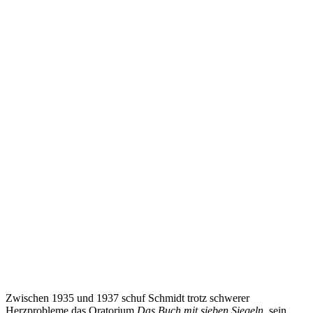
Zwischen 1935 und 1937 schuf Schmidt trotz schwerer
Herzprobleme das Oratorium
Das Buch mit sieben Siegeln
, sein