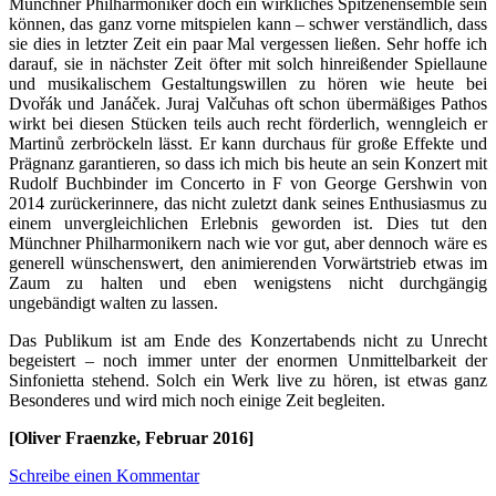
Münchner Philharmoniker doch ein wirkliches Spitzenensemble sein
können, das ganz vorne mitspielen kann – schwer verständlich, dass
sie dies in letzter Zeit ein paar Mal vergessen ließen. Sehr hoffe ich
darauf, sie in nächster Zeit öfter mit solch hinreißender Spiellaune
und musikalischem Gestaltungswillen zu hören wie heute bei
Dvořák und Janáček. Juraj Valčuhas oft schon übermäßiges Pathos
wirkt bei diesen Stücken teils auch recht förderlich, wenngleich er
Martinů zerbröckeln lässt. Er kann durchaus für große Effekte und
Prägnanz garantieren, so dass ich mich bis heute an sein Konzert mit
Rudolf Buchbinder im Concerto in F von George Gershwin von
2014 zurückerinnere, das nicht zuletzt dank seines Enthusiasmus zu
einem unvergleichlichen Erlebnis geworden ist. Dies tut den
Münchner Philharmonikern nach wie vor gut, aber dennoch wäre es
generell wünschenswert, den animierenden Vorwärtstrieb etwas im
Zaum zu halten und eben wenigstens nicht durchgängig
ungebändigt walten zu lassen.
Das Publikum ist am Ende des Konzertabends nicht zu Unrecht
begeistert – noch immer unter der enormen Unmittelbarkeit der
Sinfonietta stehend. Solch ein Werk live zu hören, ist etwas ganz
Besonderes und wird mich noch einige Zeit begleiten.
[Oliver Fraenzke, Februar 2016]
Schreibe einen Kommentar