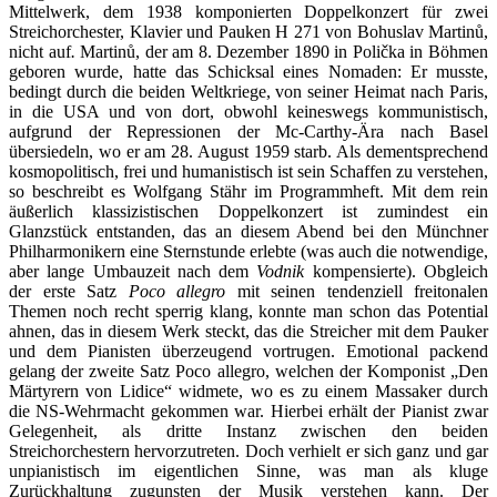
Mittelwerk, dem 1938 komponierten Doppelkonzert für zwei
Streichorchester, Klavier und Pauken H 271 von Bohuslav Martinů,
nicht auf
.
Martinů, der am 8. Dezember 1890 in Polička in Böhmen
geboren wurde, hatte das Schicksal eines Nomaden: Er musste,
bedingt durch die beiden Weltkriege, von seiner Heimat nach Paris,
in die USA und von dort, obwohl keineswegs kommunistisch,
aufgrund der Repressionen der Mc-Carthy-Ära nach Basel
übersiedeln, wo er am 28. August 1959 starb. Als dementsprechend
kosmopolitisch, frei und humanistisch ist sein Schaffen zu verstehen,
so beschreibt es Wolfgang Stähr im Programmheft. Mit dem rein
äußerlich klassizistischen Doppelkonzert ist zumindest ein
Glanzstück entstanden, das an diesem Abend bei den Münchner
Philharmonikern eine Sternstunde erlebte (was auch die notwendige,
aber lange Umbauzeit nach dem
Vodnik
kompensierte). Obgleich
der erste Satz
Poco allegro
mit seinen tendenziell freitonalen
Themen noch recht sperrig klang, konnte man schon das Potential
ahnen, das in diesem Werk steckt, das die Streicher mit dem Pauker
und dem Pianisten überzeugend vortrugen. Emotional packend
gelang der zweite Satz Poco allegro, welchen der Komponist „Den
Märtyrern von Lidice“ widmete, wo es zu einem Massaker durch
die NS-Wehrmacht gekommen war. Hierbei erhält der Pianist zwar
Gelegenheit, als dritte Instanz zwischen den beiden
Streichorchestern hervorzutreten. Doch verhielt er sich ganz und gar
unpianistisch im eigentlichen Sinne, was man als kluge
Zurückhaltung zugunsten der Musik verstehen kann. Der