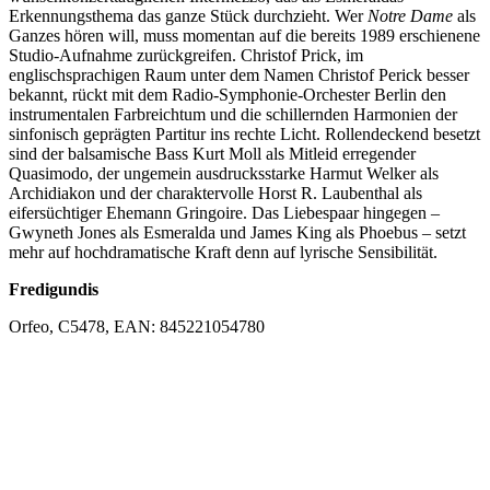
Erkennungsthema das ganze Stück durchzieht. Wer
Notre Dame
als
Ganzes hören will, muss momentan auf die bereits 1989 erschienene
Studio-Aufnahme zurückgreifen. Christof Prick, im
englischsprachigen Raum unter dem Namen Christof Perick besser
bekannt, rückt mit dem Radio-Symphonie-Orchester Berlin den
instrumentalen Farbreichtum und die schillernden Harmonien der
sinfonisch geprägten Partitur ins rechte Licht. Rollendeckend besetzt
sind der balsamische Bass Kurt Moll als Mitleid erregender
Quasimodo, der ungemein ausdrucksstarke Harmut Welker als
Archidiakon und der charaktervolle Horst R. Laubenthal als
eifersüchtiger Ehemann Gringoire. Das Liebespaar hingegen –
Gwyneth Jones als Esmeralda und James King als Phoebus – setzt
mehr auf hochdramatische Kraft denn auf lyrische Sensibilität.
Fredigundis
Orfeo, C5478, EAN: 845221054780