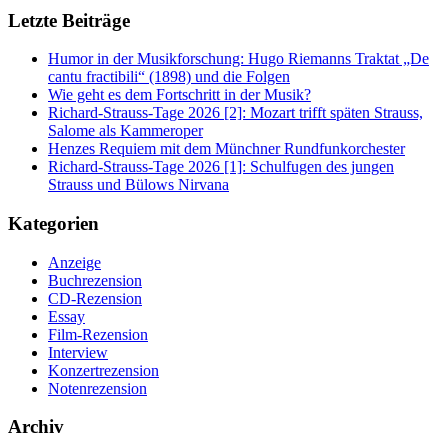
Letzte Beiträge
Humor in der Musikforschung: Hugo Riemanns Traktat „De
cantu fractibili“ (1898) und die Folgen
Wie geht es dem Fortschritt in der Musik?
Richard-Strauss-Tage 2026 [2]: Mozart trifft späten Strauss,
Salome als Kammeroper
Henzes Requiem mit dem Münchner Rundfunkorchester
Richard-Strauss-Tage 2026 [1]: Schulfugen des jungen
Strauss und Bülows Nirvana
Kategorien
Anzeige
Buchrezension
CD-Rezension
Essay
Film-Rezension
Interview
Konzertrezension
Notenrezension
Archiv