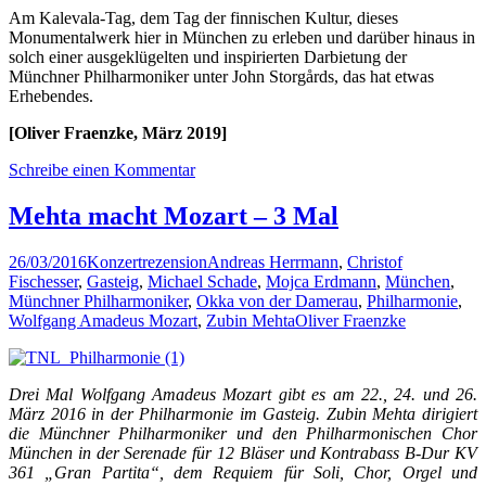
Am Kalevala-Tag, dem Tag der finnischen Kultur, dieses
Monumentalwerk hier in München zu erleben und darüber hinaus in
solch einer ausgeklügelten und inspirierten Darbietung der
Münchner Philharmoniker unter John Storgårds, das hat etwas
Erhebendes.
[Oliver Fraenzke, März 2019]
Schreibe einen Kommentar
Mehta macht Mozart – 3 Mal
26/03/2016
Konzertrezension
Andreas Herrmann
,
Christof
Fischesser
,
Gasteig
,
Michael Schade
,
Mojca Erdmann
,
München
,
Münchner Philharmoniker
,
Okka von der Damerau
,
Philharmonie
,
Wolfgang Amadeus Mozart
,
Zubin Mehta
Oliver Fraenzke
Drei Mal Wolfgang Amadeus Mozart gibt es am 22., 24. und 26.
März 2016 in der Philharmonie im Gasteig. Zubin Mehta dirigiert
die Münchner Philharmoniker und den Philharmonischen Chor
München in der Serenade für 12 Bläser und Kontrabass B-Dur KV
361 „Gran Partita“, dem Requiem für Soli, Chor, Orgel und