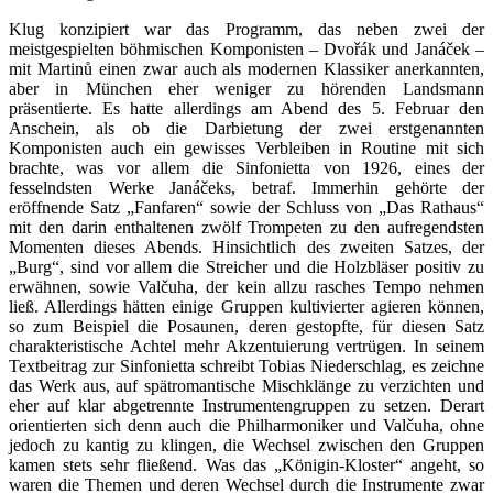
Klug konzipiert war das Programm, das neben zwei der
meistgespielten böhmischen Komponisten – Dvořák und Janáček –
mit Martinů einen zwar auch als modernen Klassiker anerkannten,
aber in München eher weniger zu hörenden Landsmann
präsentierte. Es hatte allerdings am Abend des 5. Februar den
Anschein, als ob die Darbietung der zwei erstgenannten
Komponisten auch ein gewisses Verbleiben in Routine mit sich
brachte, was vor allem die Sinfonietta von 1926, eines der
fesselndsten Werke Janáčeks, betraf. Immerhin gehörte der
eröffnende Satz „Fanfaren“ sowie der Schluss von „Das Rathaus“
mit den darin enthaltenen zwölf Trompeten zu den aufregendsten
Momenten dieses Abends. Hinsichtlich des zweiten Satzes, der
„Burg“, sind vor allem die Streicher und die Holzbläser positiv zu
erwähnen, sowie Valčuha, der kein allzu rasches Tempo nehmen
ließ. Allerdings hätten einige Gruppen kultivierter agieren können,
so zum Beispiel die Posaunen, deren gestopfte, für diesen Satz
charakteristische Achtel mehr Akzentuierung vertrügen. In seinem
Textbeitrag zur Sinfonietta schreibt Tobias Niederschlag, es zeichne
das Werk aus, auf spätromantische Mischklänge zu verzichten und
eher auf klar abgetrennte Instrumentengruppen zu setzen. Derart
orientierten sich denn auch die Philharmoniker und Valčuha, ohne
jedoch zu kantig zu klingen, die Wechsel zwischen den Gruppen
kamen stets sehr fließend. Was das „Königin-Kloster“ angeht, so
waren die Themen und deren Wechsel durch die Instrumente zwar