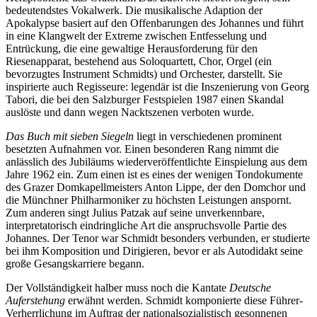
bedeutendstes Vokalwerk. Die musikalische Adaption der
Apokalypse basiert auf den Offenbarungen des Johannes und führt
in eine Klangwelt der Extreme zwischen Entfesselung und
Entrückung, die eine gewaltige Herausforderung für den
Riesenapparat, bestehend aus Soloquartett, Chor, Orgel (ein
bevorzugtes Instrument Schmidts) und Orchester, darstellt. Sie
inspirierte auch Regisseure: legendär ist die Inszenierung von Georg
Tabori, die bei den Salzburger Festspielen 1987 einen Skandal
auslöste und dann wegen Nacktszenen verboten wurde.
Das Buch mit sieben Siegeln
liegt in verschiedenen prominent
besetzten Aufnahmen vor. Einen besonderen Rang nimmt die
anlässlich des Jubiläums wiederveröffentlichte Einspielung aus dem
Jahre 1962 ein. Zum einen ist es eines der wenigen Tondokumente
des Grazer Domkapellmeisters Anton Lippe, der den Domchor und
die Münchner Philharmoniker zu höchsten Leistungen anspornt.
Zum anderen singt Julius Patzak auf seine unverkennbare,
interpretatorisch eindringliche Art die anspruchsvolle Partie des
Johannes. Der Tenor war Schmidt besonders verbunden, er studierte
bei ihm Komposition und Dirigieren, bevor er als Autodidakt seine
große Gesangskarriere begann.
Der Vollständigkeit halber muss noch die Kantate
Deutsche
Auferstehung
erwähnt werden. Schmidt komponierte diese Führer-
Verherrlichung im Auftrag der nationalsozialistisch gesonnenen