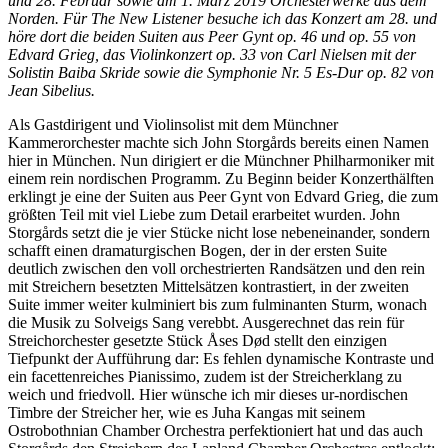
und 28. Februar sowie am 1. März 2019 Orchesterwerke aus dem
Norden. Für The New Listener besuche ich das Konzert am 28. und
höre dort die beiden Suiten aus Peer Gynt op. 46 und op. 55 von
Edvard Grieg, das Violinkonzert op. 33 von Carl Nielsen mit der
Solistin Baiba Skride sowie die Symphonie Nr. 5 Es-Dur op. 82 von
Jean Sibelius.
Als Gastdirigent und Violinsolist mit dem Münchner
Kammerorchester machte sich John Storgårds bereits einen Namen
hier in München. Nun dirigiert er die Münchner Philharmoniker mit
einem rein nordischen Programm. Zu Beginn beider Konzerthälften
erklingt je eine der Suiten aus Peer Gynt von Edvard Grieg, die zum
größten Teil mit viel Liebe zum Detail erarbeitet wurden. John
Storgårds setzt die je vier Stücke nicht lose nebeneinander, sondern
schafft einen dramaturgischen Bogen, der in der ersten Suite
deutlich zwischen den voll orchestrierten Randsätzen und den rein
mit Streichern besetzten Mittelsätzen kontrastiert, in der zweiten
Suite immer weiter kulminiert bis zum fulminanten Sturm, wonach
die Musik zu Solveigs Sang verebbt. Ausgerechnet das rein für
Streichorchester gesetzte Stück Åses Død stellt den einzigen
Tiefpunkt der Aufführung dar: Es fehlen dynamische Kontraste und
ein facettenreiches Pianissimo, zudem ist der Streicherklang zu
weich und friedvoll. Hier wünsche ich mir dieses ur-nordischen
Timbre der Streicher her, wie es Juha Kangas mit seinem
Ostrobothnian Chamber Orchestra perfektioniert hat und das auch