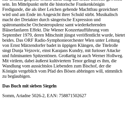
sein. Im Mittelpunkt steht die historische Frankenkönigin
Fredigunde, die als über Leichen gehende Machtfrau gezeichnet
wird und am Ende im Angesicht ihrer Schuld stirbt. Musikalisch
macht der Dreiakter durch sängerische Expression und
spätromantische Orchesteropulenz samt wiederkehrenden
Bläserfanfaren Effekt. Die Wiener Konzertaufführung vom
September 1979, deren Mitschnitt jüngst veröffentlicht wurde, bietet
beides. Das ORF Radio-Symphonieorchester Wien unter Leitung
von Ernst Märzendorfer badet in üppigen Klängen, die Titelrolle
singt Dunja Vejzovic, einst Karajans Kundry, mit furioser Attacke
und fulminanten Spitzentönen. Großartig ist auch Werner Hollweg.
Mit virilem, dabei äußerst kultiviertem Tenor gelingt es ihm, die
Wandlung vom aussichtslos Liebenden zum Bischof, der die
Königin vergeblich vom Pfad des Bösen abbringen will, stimmlich
zu beglaubigen.
Das Buch mit sieben Siegeln
Somm, Ariadne 5026-2, EAN: 758871502627