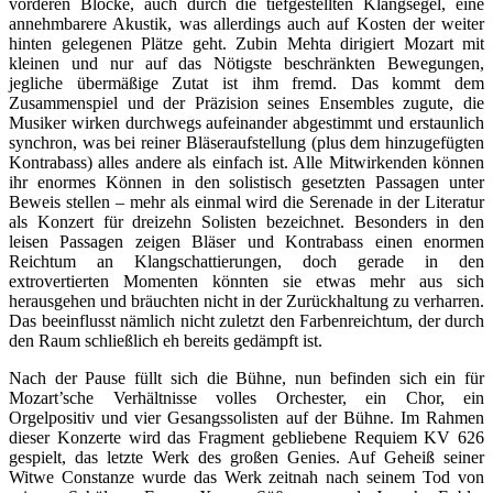
vorderen Blöcke, auch durch die tiefgestellten Klangsegel, eine
annehmbarere Akustik, was allerdings auch auf Kosten der weiter
hinten gelegenen Plätze geht. Zubin Mehta dirigiert Mozart mit
kleinen und nur auf das Nötigste beschränkten Bewegungen,
jegliche übermäßige Zutat ist ihm fremd. Das kommt dem
Zusammenspiel und der Präzision seines Ensembles zugute, die
Musiker wirken durchwegs aufeinander abgestimmt und erstaunlich
synchron, was bei reiner Bläseraufstellung (plus dem hinzugefügten
Kontrabass) alles andere als einfach ist. Alle Mitwirkenden können
ihr enormes Können in den solistisch gesetzten Passagen unter
Beweis stellen – mehr als einmal wird die Serenade in der Literatur
als Konzert für dreizehn Solisten bezeichnet. Besonders in den
leisen Passagen zeigen Bläser und Kontrabass einen enormen
Reichtum an Klangschattierungen, doch gerade in den
extrovertierten Momenten könnten sie etwas mehr aus sich
herausgehen und bräuchten nicht in der Zurückhaltung zu verharren.
Das beeinflusst nämlich nicht zuletzt den Farbenreichtum, der durch
den Raum schließlich eh bereits gedämpft ist.
Nach der Pause füllt sich die Bühne, nun befinden sich ein für
Mozart’sche Verhältnisse volles Orchester, ein Chor, ein
Orgelpositiv und vier Gesangssolisten auf der Bühne. Im Rahmen
dieser Konzerte wird das Fragment gebliebene Requiem KV 626
gespielt, das letzte Werk des großen Genies. Auf Geheiß seiner
Witwe Constanze wurde das Werk zeitnah nach seinem Tod von