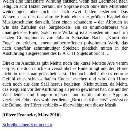
Welch eine unfassbare Wirkung entsteht, wenn das Lacrimosa nach
lediglich acht Takten zerfällt, die Soprane noch ohne ihre Mitstreiter
weitersingen, aber auch sie nach zwei Takten ersterben! Das
Wissen, dass dies das abrupte Ende eines der größten Kapitel der
Musikgeschichte darstellt, lässt einen schaudern – der Abbruch ist
wie das Zufallen des Sargdeckels, ein so unumkehrbares wie
unaufgelöstes Ende. Solch eine Wirkung ist ansonsten nur noch im
letzten Contrapunctus von Johann Sebastian Bachs „Kunst der
Fuge“ zu erleben, jenem unübertroffenen polyphonen Werk, das
nach ungefähr zehnminütiger Spielzeit plötzlich mitten in der
Ausführung ausgerechnet des B-A-C-H-Sujets abbricht …
Direkt im Anschluss gibt Mehta noch die kurze Motette Ave verum
corpus, die doch noch ein versöhnliches Ende bringt und den Hörer
nicht in der Unaufgelöstheit lässt. Dennoch bleibt dieses enorme
Gefühl eines schicksalhaften Endes bestehen und wird den Hörer
auch noch aus dem Saal heraus begleiten. Nicht zuletzt, da Mehta
das Requiem vor der Aufführung all jenen gewidmet hat, die auf der
Welt leiden und hungern müssen, und dafür auf den Applaus
verzichtet. Ohne das wohl verdiente „Brot des Künstlers“ verlässt er
die Bühne, der Hörer verbleibt – überwältigt von dieser Musik.
[Oliver Fraenzke, März 2016]
Schreibe einen Kommentar