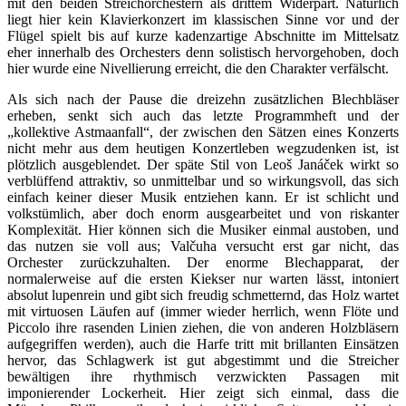
mit den beiden Streichorchestern als drittem Widerpart. Natürlich
liegt hier kein Klavierkonzert im klassischen Sinne vor und der
Flügel spielt bis auf kurze kadenzartige Abschnitte im Mittelsatz
eher innerhalb des Orchesters denn solistisch hervorgehoben, doch
hier wurde eine Nivellierung erreicht, die den Charakter verfälscht.
Als sich nach der Pause die dreizehn zusätzlichen Blechbläser
erheben, senkt sich auch das letzte Programmheft und der
„kollektive Astmaanfall“, der zwischen den Sätzen eines Konzerts
nicht mehr aus dem heutigen Konzertleben wegzudenken ist, ist
plötzlich ausgeblendet. Der späte Stil von Leoš Janáček wirkt so
verblüffend attraktiv, so unmittelbar und so wirkungsvoll, das sich
einfach keiner dieser Musik entziehen kann. Er ist schlicht und
volkstümlich, aber doch enorm ausgearbeitet und von riskanter
Komplexität. Hier können sich die Musiker einmal austoben, und
das nutzen sie voll aus; Valčuha versucht erst gar nicht, das
Orchester zurückzuhalten. Der enorme Blechapparat, der
normalerweise auf die ersten Kiekser nur warten lässt, intoniert
absolut lupenrein und gibt sich freudig schmetternd, das Holz wartet
mit virtuosen Läufen auf (immer wieder herrlich, wenn Flöte und
Piccolo ihre rasenden Linien ziehen, die von anderen Holzbläsern
aufgegriffen werden), auch die Harfe tritt mit brillanten Einsätzen
hervor, das Schlagwerk ist gut abgestimmt und die Streicher
bewältigen ihre rhythmisch verzwickten Passagen mit
imponierender Lockerheit. Hier zeigt sich einmal, dass die