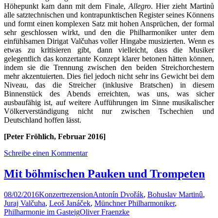
Höhepunkt kam dann mit dem Finale,
Allegro
. Hier zieht Martinů
alle satztechnischen und kontrapunktischen Register seines Könnens
und formt einen komplexen Satz mit hohen Ansprüchen, der formal
sehr geschlossen wirkt, und den die Philharmoniker unter dem
einfühlsamen Dirigat Valčuhas voller Hingabe musizierten. Wenn es
etwas zu kritisieren gibt, dann vielleicht, dass die Musiker
gelegentlich das konzertante Konzept klarer betonen hätten können,
indem sie die Trennung zwischen den beiden Streichorchestern
mehr akzentuierten. Dies fiel jedoch nicht sehr ins Gewicht bei dem
Niveau, das die Streicher (inklusive Bratschen) in diesem
Binnenstück des Abends erreichten, was uns, was sicher
ausbaufähig ist, auf weitere Aufführungen im Sinne musikalischer
Völkerverständigung nicht nur zwischen Tschechien und
Deutschland hoffen lässt.
[Peter Fröhlich, Februar 2016]
Schreibe einen Kommentar
Mit böhmischen Pauken und Trompeten
08/02/2016
Konzertrezension
Antonín Dvořák
,
Bohuslav Martinû
,
Juraj Valčuha
,
Leoš Janáček
,
Münchner Philharmoniker
,
Philharmonie im Gasteig
Oliver Fraenzke