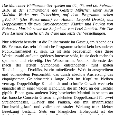
Die Münchner Philharmoniker spielen am 04., 05. und 06. Februar
2016 in der Philharmonie des Gasteig München unter Juraj
Valčuha Werke aus Tschechien, auf dem Programm stehen
„Vodník“ (Der Wassermann) von Antonín Leopold Dvořák, das
Doppelkonzert für zwei Streichorchester, Klavier und Pauken von
Bohuslav Martinů sowie die Sinfonietta von Leoš Janáček. Für The
New Listener besuche ich die dritte und letzte der Vorstellungen.
Nur schlecht besucht ist die Philharmonie im Gasteig am Abend des
06. Februar, das rein böhmische Programm scheint kein besonderer
Publikumsmagnet zu sein. Es ist sehr bedauerlich, dass diese
Werkauswahl auf kein größeres Interesse stößt, ist sie doch mehr als
spannend und vielseitig: Der Wassermann, Vodník, die erste der
(nach der letzten Symphonie entstandenen) fünf späten
Tondichtungen Dvořáks, ist ein mitreißendes Werk in ausgereiftem
und vollendetem Personalstil, das durch absolute Ausreizung des
einprägsamen Grundmaterials lange Zeit im Kopf zu bleiben
vermag. Doppelbödige Kantabilität und schroffe Gewalt wechseln
einander ab in einer wilden Handlung, die im Mord an der Tochter
gipfelt. Einen ganz anderen Weg beschreitet Martinů in seinem an
das barocke Concerto Grosso angelehnten Doppelkonzert für zwei
Streichorchester, Klavier und Pauken, das mit rhythmischer
Durchschlagskraft und voller orchestraler Wirkung trotz kleiner
Besetzung besticht. Stets ein klanglicher Höhepunkt ist die