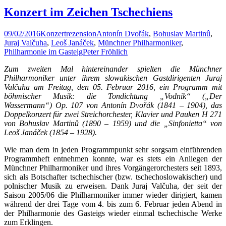
Konzert im Zeichen Tschechiens
09/02/2016
Konzertrezension
Antonín Dvořák
,
Bohuslav Martinû
,
Juraj Valčuha
,
Leoš Janáček
,
Münchner Philharmoniker
,
Philharmonie im Gasteig
Peter Fröhlich
Zum zweiten Mal hintereinander spielten die Münchner
Philharmoniker unter ihrem slowakischen Gastdirigenten
Juraj
Valčuha am Freitag, den 05. Februar 2016, ein Programm mit
böhmischer Musik: die Tondichtung „Vodnik“ („Der
Wassermann“) Op. 107 von
Antonín Dvořák (1841 – 1904), das
Doppelkonzert für zwei Streichorchester, Klavier und Pauken H 271
von Bohuslav Martinů (1890 – 1959) und die „Sinfonietta“ von
Leoš Janáček (1854 – 1928).
Wie man dem in jeden Programmpunkt sehr sorgsam einführenden
Programmheft entnehmen konnte, war es stets ein Anliegen der
Münchner Philharmoniker und ihres Vorgängerorchesters seit 1893,
sich als Botschafter tschechischer (bzw. tschechoslowakischer) und
polnischer Musik zu erweisen. Dank Juraj Valčuha, der seit der
Saison 2005/06 die Philharmoniker immer wieder dirigiert, kamen
während der drei Tage vom 4. bis zum 6. Februar jeden Abend in
der Philharmonie des Gasteigs wieder einmal tschechische Werke
zum Erklingen.