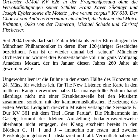
Orchester d-Moll KV 626 in der Fragmentfassung ohne die
Vervollständigungen seiner Schüler Franz Xaver Süßmayr und
Joseph Eybler sowie die Motette „Ave verum corpus“ KV 618. Der
Chor ist von Andreas Herrmann einstudiert, die Solisten sind Mojca
Erdmann, Okka von der Damerau, Michael Schade und Christof
Fischesser.
Seit 2004 bereits darf sich Zubin Mehta als erster Ehrendirigent der
Münchner Philharmoniker in deren über 120-jähriger Geschichte
bezeichnen. Nun ist er wieder einmal bei „seinem“ Münchner
Orchester und widmet drei Konzertabende voll und ganz Wolfgang
Amadeus Mozart, der im Januar diesen Jahres 260 Jahre alt
geworden wäre.
Ungewohnt leer ist die Bühne in der ersten Hälfte des Konzerts am
24. März, für welches ich, für The New Listener, eine Karte in den
mittleren Rängen erworben habe. Das unausgefüllte Podium hängt
allerdings nicht mit einer Krankheitswelle bei den Musikern
zusammen, sondern mit der kammermusikalischen Besetzung des
ersten Werks: Lediglich dreizehn Musiker verlangt die Serenade B-
Dur KV 361 mit dem Titel „Gran Partita“. Die Philharmonie im
Gasteig kommt der kleinen Aufstellung bedauernswerterweise
überhaupt nicht entgegen, der Klang erscheint bereits in den
Blöcken G, H, I und J – immerhin zur ersten und zweiten
Preiskategorie gehörend – distanziert und fahl. Vermutlich haben die