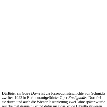
Dürftiger als
Notre Dame
ist die Rezeptionsgeschichte von Schmidts
zweiter, 1922 in Berlin uraufgeführter Oper
Fredigundis
. Dort fiel
sie durch und auch die Wiener Inszenierung zwei Jahre später wurde
nur dreimal gespielt. Grund dafür mag das krude Libretto gewesen