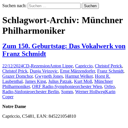
Suchen nach:
Schlagwort-Archiv: Münchner
Philharmoniker
Zum 150. Geburtstag: Das Vokalwerk von
Franz Schmidt
22/12/2024
CD-Rezension
Anton Lippe
,
Capriccio
,
Christof Perick
,
Christof Prick
,
Dunja Vejzovic
,
Ernst Märzendorfer
,
Franz Schmidt
,
Grazer Domchor
,
Gwyneth Jones
,
Harmut Welker
,
Horst R.
Laubenthal
,
James King
,
Julius Patzak
,
Kurt Moll
,
Münchner
Philharmoniker
,
ORF Radio-Symphonieorchester Wien
,
Orfeo
,
Radio-Sinfonieoechester Berlin
,
Somm
,
Werner Hollweg
Karin
Coper
Notre Dame
Capriccio, C5481, EAN: 845221054810