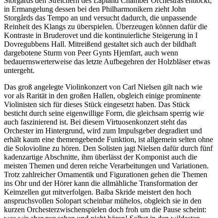
Storgårds den Streichern des Lapland Chamber Orchestras entlockt;
in Ermangelung dessen bei den Philharmonikern zieht John
Storgårds das Tempo an und versucht dadurch, die unpassende
Reinheit des Klangs zu überspielen. Überzeugen können dafür die
Kontraste in Bruderovet und die kontinuierliche Steigerung in I
Dovregubbens Hall. Mitreißend gestaltet sich auch der bildhaft
dargebotene Sturm von Peer Gynts Hjemfart, auch wenn
bedauernswerterweise das letzte Aufbegehren der Holzbläser etwas
untergeht.
Das groß angelegte Violinkonzert von Carl Nielsen gilt nach wie
vor als Rarität in den großen Hallen, obgleich einige prominente
Violinisten sich für dieses Stück eingesetzt haben. Das Stück
besticht durch seine eigenwillige Form, die gleichsam sperrig wie
auch faszinierend ist. Bei diesem Virtuosenkonzert steht das
Orchester im Hintergrund, wird zum Impulsgeber degradiert und
erhält kaum eine themengebende Funktion, ist allgemein selten ohne
die Solovioline zu hören. Den Solisten jagt Nielsen dafür durch fünf
kadenzartige Abschnitte, ihm überlässt der Komponist auch die
meisten Themen und deren reiche Verarbeitungen und Variationen.
Trotz zahlreicher Ornamentik und Figurationen gehen die Themen
ins Ohr und der Hörer kann die allmähliche Transformation der
Keimzellen gut mitverfolgen. Baiba Skride meistert den hoch
anspruchsvollen Solopart scheinbar mühelos, obgleich sie in den
kurzen Orchesterzwischenspielen doch froh um die Pause scheint: