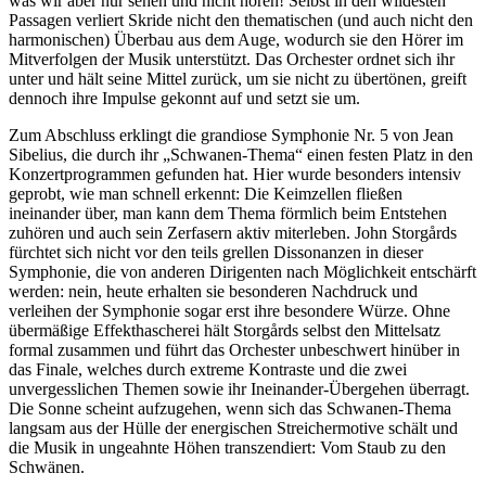
was wir aber nur sehen und nicht hören! Selbst in den wildesten
Passagen verliert Skride nicht den thematischen (und auch nicht den
harmonischen) Überbau aus dem Auge, wodurch sie den Hörer im
Mitverfolgen der Musik unterstützt. Das Orchester ordnet sich ihr
unter und hält seine Mittel zurück, um sie nicht zu übertönen, greift
dennoch ihre Impulse gekonnt auf und setzt sie um.
Zum Abschluss erklingt die grandiose Symphonie Nr. 5 von Jean
Sibelius, die durch ihr „Schwanen-Thema“ einen festen Platz in den
Konzertprogrammen gefunden hat. Hier wurde besonders intensiv
geprobt, wie man schnell erkennt: Die Keimzellen fließen
ineinander über, man kann dem Thema förmlich beim Entstehen
zuhören und auch sein Zerfasern aktiv miterleben. John Storgårds
fürchtet sich nicht vor den teils grellen Dissonanzen in dieser
Symphonie, die von anderen Dirigenten nach Möglichkeit entschärft
werden: nein, heute erhalten sie besonderen Nachdruck und
verleihen der Symphonie sogar erst ihre besondere Würze. Ohne
übermäßige Effekthascherei hält Storgårds selbst den Mittelsatz
formal zusammen und führt das Orchester unbeschwert hinüber in
das Finale, welches durch extreme Kontraste und die zwei
unvergesslichen Themen sowie ihr Ineinander-Übergehen überragt.
Die Sonne scheint aufzugehen, wenn sich das Schwanen-Thema
langsam aus der Hülle der energischen Streichermotive schält und
die Musik in ungeahnte Höhen transzendiert: Vom Staub zu den
Schwänen.