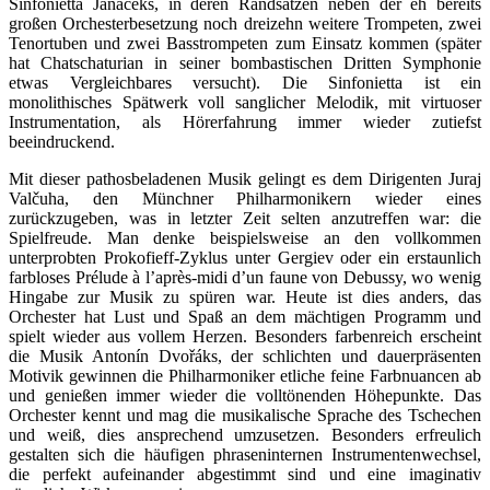
Sinfonietta Janáčeks, in deren Randsätzen neben der eh bereits
großen Orchesterbesetzung noch dreizehn weitere Trompeten, zwei
Tenortuben und zwei Basstrompeten zum Einsatz kommen (später
hat Chatschaturian in seiner bombastischen Dritten Symphonie
etwas Vergleichbares versucht). Die Sinfonietta ist ein
monolithisches Spätwerk voll sanglicher Melodik, mit virtuoser
Instrumentation, als Hörerfahrung immer wieder zutiefst
beeindruckend.
Mit dieser pathosbeladenen Musik gelingt es dem Dirigenten Juraj
Valčuha, den Münchner Philharmonikern wieder eines
zurückzugeben, was in letzter Zeit selten anzutreffen war: die
Spielfreude. Man denke beispielsweise an den vollkommen
unterprobten Prokofieff-Zyklus unter Gergiev oder ein erstaunlich
farbloses Prélude à l’après-midi d’un faune von Debussy, wo wenig
Hingabe zur Musik zu spüren war. Heute ist dies anders, das
Orchester hat Lust und Spaß an dem mächtigen Programm und
spielt wieder aus vollem Herzen. Besonders farbenreich erscheint
die Musik Antonín Dvořáks, der schlichten und dauerpräsenten
Motivik gewinnen die Philharmoniker etliche feine Farbnuancen ab
und genießen immer wieder die volltönenden Höhepunkte. Das
Orchester kennt und mag die musikalische Sprache des Tschechen
und weiß, dies ansprechend umzusetzen. Besonders erfreulich
gestalten sich die häufigen phraseninternen Instrumentenwechsel,
die perfekt aufeinander abgestimmt sind und eine imaginativ