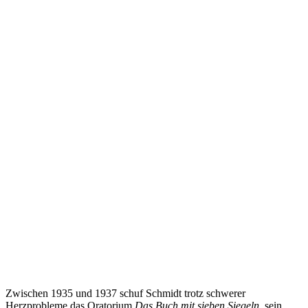
Zwischen 1935 und 1937 schuf Schmidt trotz schwerer
Herzprobleme das Oratorium
Das Buch mit sieben Siegeln
, sein