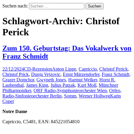
Suchen nach:
Schlagwort-Archiv: Christof
Perick
Zum 150. Geburtstag: Das Vokalwerk von
Franz Schmidt
22/12/2024
CD-Rezension
Anton Lippe
,
Capriccio
,
Christof Perick
,
Christof Prick
,
Dunja Vejzovic
,
Ernst Märzendorfer
,
Franz Schmidt
,
Grazer Domchor
,
Gwyneth Jones
,
Harmut Welker
,
Horst R.
Laubenthal
,
James King
,
Julius Patzak
,
Kurt Moll
,
Münchner
Philharmoniker
,
ORF Radio-Symphonieorchester Wien
,
Orfeo
,
Radio-Sinfonieoechester Berlin
,
Somm
,
Werner Hollweg
Karin
Coper
Notre Dame
Capriccio, C5481, EAN: 845221054810