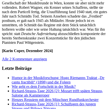
Gesellschaft der Musikfreunde in Wien, konnte sie aber nicht mehr
vollenden. Robert Wagner, ein Kenner seines Schaffens, stellte sie
nach dem Particell fertig, die Uraufführung fand 1940 statt, ein gutes
Jahr nach Schmidts Tod. Seinem Ansehen schadete das „Festlied“
posthum, er galt nach 1945 als Mitläufer. Heute jedoch ist es
umstritten, ob Schmidt das Regime mit dem Stück tatsächlich
hofieren wollte oder wie seine Haltung tatsächlich war. Was für ihn
spricht: statt
Deutsche Auferstehung
abzuschließen komponierte der
bereits Sterbenskranke zwei Konzertstücke für den jüdischen
Pianisten Paul Wittgenstein.
[Karin Coper, Dezember 2024]
Alle 2 Kommentare anzeigen
Letzte Beiträge
Humor in der Musikforschung: Hugo Riemanns Traktat „De
cantu fractibili“ (1898) und die Folgen
Wie geht es dem Fortschritt in der Musik?
Richard-Strauss-Tage 2026 [2]: Mozart trifft späten Strauss,
Salome als Kammeroper
Henzes Requiem mit dem Münchner Rundfunkorchester
Richard-Strauss-Tage 2026 [1]: Schulfugen des jungen
Strauss und Bülows Nirvana