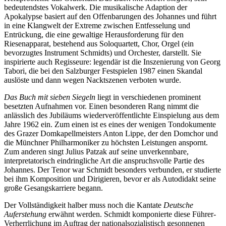
bedeutendstes Vokalwerk. Die musikalische Adaption der
Apokalypse basiert auf den Offenbarungen des Johannes und führt
in eine Klangwelt der Extreme zwischen Entfesselung und
Entrückung, die eine gewaltige Herausforderung für den
Riesenapparat, bestehend aus Soloquartett, Chor, Orgel (ein
bevorzugtes Instrument Schmidts) und Orchester, darstellt. Sie
inspirierte auch Regisseure: legendär ist die Inszenierung von Georg
Tabori, die bei den Salzburger Festspielen 1987 einen Skandal
auslöste und dann wegen Nacktszenen verboten wurde.
Das Buch mit sieben Siegeln
liegt in verschiedenen prominent
besetzten Aufnahmen vor. Einen besonderen Rang nimmt die
anlässlich des Jubiläums wiederveröffentlichte Einspielung aus dem
Jahre 1962 ein. Zum einen ist es eines der wenigen Tondokumente
des Grazer Domkapellmeisters Anton Lippe, der den Domchor und
die Münchner Philharmoniker zu höchsten Leistungen anspornt.
Zum anderen singt Julius Patzak auf seine unverkennbare,
interpretatorisch eindringliche Art die anspruchsvolle Partie des
Johannes. Der Tenor war Schmidt besonders verbunden, er studierte
bei ihm Komposition und Dirigieren, bevor er als Autodidakt seine
große Gesangskarriere begann.
Der Vollständigkeit halber muss noch die Kantate
Deutsche
Auferstehung
erwähnt werden. Schmidt komponierte diese Führer-
Verherrlichung im Auftrag der nationalsozialistisch gesonnenen