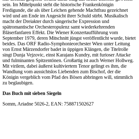
sein. Im Mittelpunkt steht die historische Frankenkönigin
Fredigunde, die als über Leichen gehende Machtfrau gezeichnet
wird und am Ende im Angesicht ihrer Schuld stirbt. Musikalisch
macht der Dreiakter durch sängerische Expression und
spätromantische Orchesteropulenz samt wiederkehrenden
Bläserfanfaren Effekt. Die Wiener Konzertaufführung vom
September 1979, deren Mitschnitt jüngst veröffentlicht wurde, bietet
beides. Das ORF Radio-Symphonieorchester Wien unter Leitung
von Ernst Märzendorfer badet in üppigen Klängen, die Titelrolle
singt Dunja Vejzovic, einst Karajans Kundry, mit furioser Attacke
und fulminanten Spitzentönen. Großartig ist auch Werner Hollweg.
Mit virilem, dabei äußerst kultiviertem Tenor gelingt es ihm, die
Wandlung vom aussichtslos Liebenden zum Bischof, der die
Königin vergeblich vom Pfad des Bösen abbringen will, stimmlich
zu beglaubigen.
Das Buch mit sieben Siegeln
Somm, Ariadne 5026-2, EAN: 758871502627