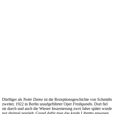
Dürftiger als
Notre Dame
ist die Rezeptionsgeschichte von Schmidts
zweiter, 1922 in Berlin uraufgeführter Oper
Fredigundis
. Dort fiel
sie durch und auch die Wiener Inszenierung zwei Jahre später wurde
nur dreimal gespielt. Grund dafür mag das krude Libretto gewesen