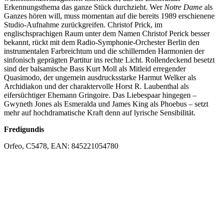
Erkennungsthema das ganze Stück durchzieht. Wer
Notre Dame
als
Ganzes hören will, muss momentan auf die bereits 1989 erschienene
Studio-Aufnahme zurückgreifen. Christof Prick, im
englischsprachigen Raum unter dem Namen Christof Perick besser
bekannt, rückt mit dem Radio-Symphonie-Orchester Berlin den
instrumentalen Farbreichtum und die schillernden Harmonien der
sinfonisch geprägten Partitur ins rechte Licht. Rollendeckend besetzt
sind der balsamische Bass Kurt Moll als Mitleid erregender
Quasimodo, der ungemein ausdrucksstarke Harmut Welker als
Archidiakon und der charaktervolle Horst R. Laubenthal als
eifersüchtiger Ehemann Gringoire. Das Liebespaar hingegen –
Gwyneth Jones als Esmeralda und James King als Phoebus – setzt
mehr auf hochdramatische Kraft denn auf lyrische Sensibilität.
Fredigundis
Orfeo, C5478, EAN: 845221054780