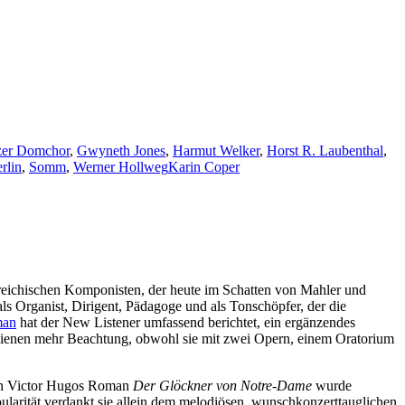
zer Domchor
,
Gwyneth Jones
,
Harmut Welker
,
Horst R. Laubenthal
,
rlin
,
Somm
,
Werner Hollweg
Karin Coper
reichischen Komponisten, der heute im Schatten von Mahler und
ls Organist, Dirigent, Pädagoge und als Tonschöpfer, der die
man
hat der New Listener umfassend berichtet, ein ergänzendes
dienen mehr Beachtung, obwohl sie mit zwei Opern, einem Oratorium
von Victor Hugos Roman
Der Glöckner von Notre-Dame
wurde
pularität verdankt sie allein dem melodiösen, wunschkonzerttauglichen