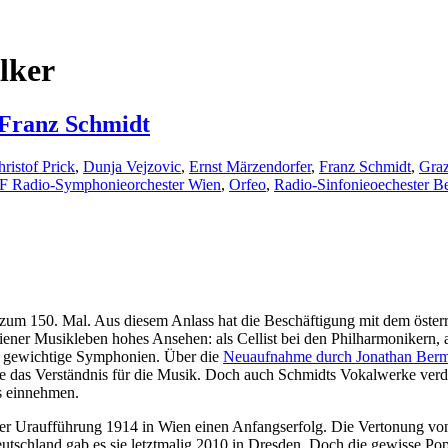
lker
 Franz Schmidt
ristof Prick
,
Dunja Vejzovic
,
Ernst Märzendorfer
,
Franz Schmidt
,
Gra
 Radio-Symphonieorchester Wien
,
Orfeo
,
Radio-Sinfonieoechester Be
zum 150. Mal. Aus diesem Anlass hat die Beschäftigung mit dem öster
ener Musikleben hohes Ansehen: als Cellist bei den Philharmonikern, a
er gewichtige Symphonien. Über die
Neuaufnahme durch Jonathan Ber
te das Verständnis für die Musik. Doch auch Schmidts Vokalwerke ver
es einnehmen.
er Uraufführung 1914 in Wien einen Anfangserfolg. Die Vertonung 
Deutschland gab es sie letztmalig 2010 in Dresden. Doch die gewisse Po