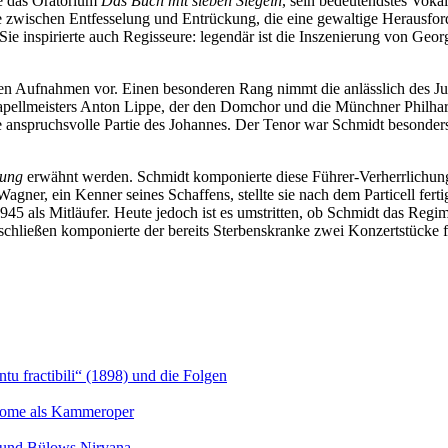
e das Oratorium
Das Buch mit sieben Siegeln
, sein bedeutendstes Voka
 zwischen Entfesselung und Entrückung, die eine gewaltige Herausford
 Sie inspirierte auch Regisseure: legendär ist die Inszenierung von Geo
ten Aufnahmen vor. Einen besonderen Rang nimmt die anlässlich des Ju
ellmeisters Anton Lippe, der den Domchor und die Münchner Philharm
die anspruchsvolle Partie des Johannes. Der Tenor war Schmidt besonder
hung
erwähnt werden. Schmidt komponierte diese Führer-Verherrlichung 
gner, ein Kenner seines Schaffens, stellte sie nach dem Particell ferti
45 als Mitläufer. Heute jedoch ist es umstritten, ob Schmidt das Regim
chließen komponierte der bereits Sterbenskranke zwei Konzertstücke fü
u fractibili“ (1898) und die Folgen
Salome als Kammeroper
s und Bülows Nirvana