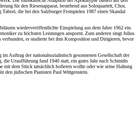
lwerk. Die musikalische Adaption der Apokalypse basiert auf den
erung für den Riesenapparat, bestehend aus Soloquartett, Chor,
rg Tabori, die bei den Salzburger Festspielen 1987 einen Skandal
biläums wiederveröffentlichte Einspielung aus dem Jahre 1962 ein.
oniker zu höchsten Leistungen anspornt. Zum anderen singt Julius
s verbunden, er studierte bei ihm Komposition und Dirigieren, bevor
im Auftrag der nationalsozialistisch gesonnenen Gesellschaft der
g, die Uraufführung fand 1940 statt, ein gutes Jahr nach Schmidts
e mit dem Stück tatsächlich hofieren wollte oder wie seine Haltung
r den jüdischen Pianisten Paul Wittgenstein.