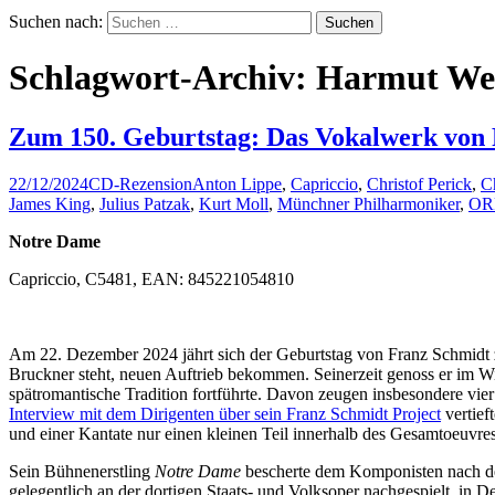
Suchen nach:
Schlagwort-Archiv: Harmut We
Zum 150. Geburtstag: Das Vokalwerk von
22/12/2024
CD-Rezension
Anton Lippe
,
Capriccio
,
Christof Perick
,
Ch
James King
,
Julius Patzak
,
Kurt Moll
,
Münchner Philharmoniker
,
ORF
Notre Dame
Capriccio, C5481, EAN: 845221054810
Am 22. Dezember 2024 jährt sich der Geburtstag von Franz Schmidt 
Bruckner steht, neuen Auftrieb bekommen. Seinerzeit genoss er im Wi
spätromantische Tradition fortführte. Davon zeugen insbesondere vi
Interview mit dem Dirigenten über sein Franz Schmidt Project
vertief
und einer Kantate nur einen kleinen Teil innerhalb des Gesamtoeuvr
Sein Bühnenerstling
Notre Dame
bescherte dem Komponisten nach d
gelegentlich an der dortigen Staats- und Volksoper nachgespielt, in 