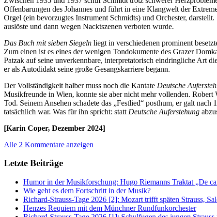
Zwischen 1935 und 1937 schuf Schmidt trotz schwerer Herzproblem
Offenbarungen des Johannes und führt in eine Klangwelt der Extreme
Orgel (ein bevorzugtes Instrument Schmidts) und Orchester, darstellt.
auslöste und dann wegen Nacktszenen verboten wurde.
Das Buch mit sieben Siegeln
liegt in verschiedenen prominent besetz
Zum einen ist es eines der wenigen Tondokumente des Grazer Domkap
Patzak auf seine unverkennbare, interpretatorisch eindringliche Art 
er als Autodidakt seine große Gesangskarriere begann.
Der Vollständigkeit halber muss noch die Kantate
Deutsche Auferste
Musikfreunde in Wien, konnte sie aber nicht mehr vollenden. Robert Wa
Tod. Seinem Ansehen schadete das „Festlied“ posthum, er galt nach 19
tatsächlich war. Was für ihn spricht: statt
Deutsche Auferstehung
abzus
[Karin Coper, Dezember 2024]
Alle 2 Kommentare anzeigen
Letzte Beiträge
Humor in der Musikforschung: Hugo Riemanns Traktat „De cant
Wie geht es dem Fortschritt in der Musik?
Richard-Strauss-Tage 2026 [2]: Mozart trifft späten Strauss, 
Henzes Requiem mit dem Münchner Rundfunkorchester
Richard-Strauss-Tage 2026 [1]: Schulfugen des jungen Straus