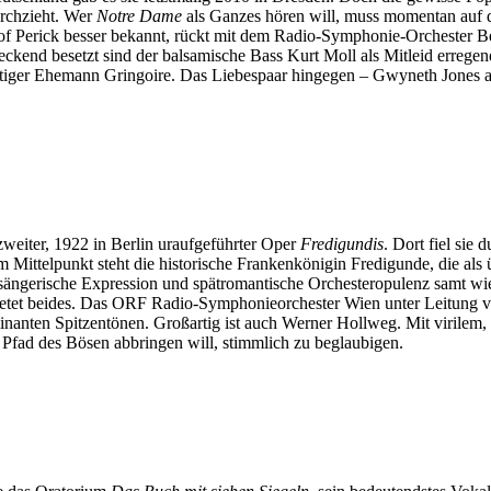
rchzieht. Wer
Notre Dame
als Ganzes hören will, muss momentan auf d
f Perick besser bekannt, rückt mit dem Radio-Symphonie-Orchester Ber
ndeckend besetzt sind der balsamische Bass Kurt Moll als Mitleid erre
chtiger Ehemann Gringoire. Das Liebespaar hingegen – Gwyneth Jones a
zweiter, 1922 in Berlin uraufgeführter Oper
Fredigundis
. Dort fiel sie
Im Mittelpunkt steht die historische Frankenkönigin Fredigunde, die a
ch sängerische Expression und spätromantische Orchesteropulenz samt w
ietet beides. Das ORF Radio-Symphonieorchester Wien unter Leitung vo
inanten Spitzentönen. Großartig ist auch Werner Hollweg. Mit virilem,
 Pfad des Bösen abbringen will, stimmlich zu beglaubigen.