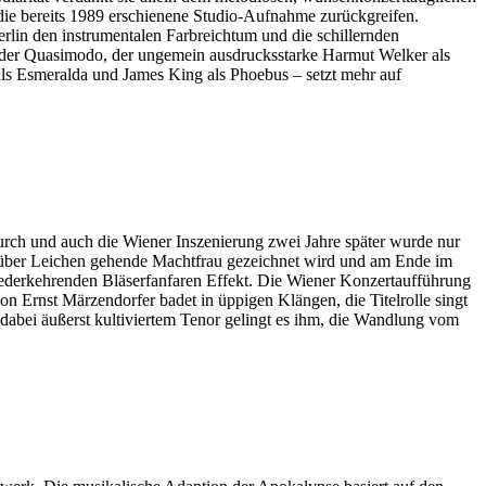
ie bereits 1989 erschienene Studio-Aufnahme zurückgreifen.
lin den instrumentalen Farbreichtum und die schillernden
gender Quasimodo, der ungemein ausdrucksstarke Harmut Welker als
ls Esmeralda und James King als Phoebus – setzt mehr auf
 durch und auch die Wiener Inszenierung zwei Jahre später wurde nur
ls über Leichen gehende Machtfrau gezeichnet wird und am Ende im
iederkehrenden Bläserfanfaren Effekt. Die Wiener Konzertaufführung
n Ernst Märzendorfer badet in üppigen Klängen, die Titelrolle singt
 dabei äußerst kultiviertem Tenor gelingt es ihm, die Wandlung vom