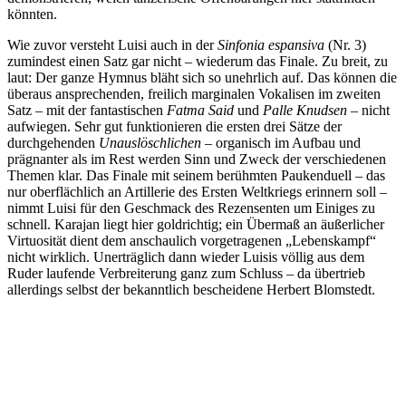
könnten.
Wie zuvor versteht Luisi auch in der
Sinfonia espansiva
(Nr. 3)
zumindest einen Satz gar nicht – wiederum das Finale. Zu breit, zu
laut: Der ganze Hymnus bläht sich so unehrlich auf. Das können die
überaus ansprechenden, freilich marginalen Vokalisen im zweiten
Satz – mit der fantastischen
Fatma Said
und
Palle Knudsen
– nicht
aufwiegen. Sehr gut funktionieren die ersten drei Sätze der
durchgehenden
Unauslöschlichen
– organisch im Aufbau und
prägnanter als im Rest werden Sinn und Zweck der verschiedenen
Themen klar. Das Finale mit seinem berühmten Paukenduell – das
nur oberflächlich an Artillerie des Ersten Weltkriegs erinnern soll –
nimmt Luisi für den Geschmack des Rezensenten um Einiges zu
schnell. Karajan liegt hier goldrichtig; ein Übermaß an äußerlicher
Virtuosität dient dem anschaulich vorgetragenen „Lebenskampf“
nicht wirklich. Unerträglich dann wieder Luisis völlig aus dem
Ruder laufende Verbreiterung ganz zum Schluss – da übertrieb
allerdings selbst der bekanntlich bescheidene Herbert Blomstedt.