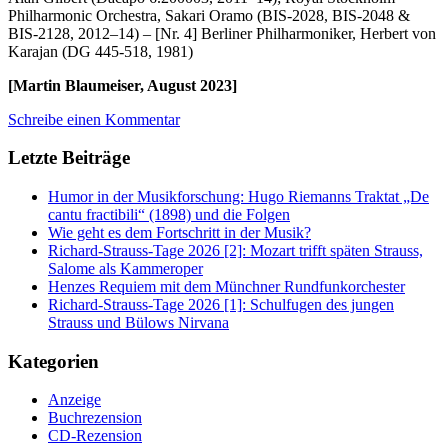
Philharmonic Orchestra, Sakari Oramo (BIS-2028, BIS-2048 &
BIS-2128, 2012–14) – [Nr. 4] Berliner Philharmoniker, Herbert von
Karajan (DG 445-518, 1981)
[Martin Blaumeiser, August 2023]
Schreibe einen Kommentar
Letzte Beiträge
Humor in der Musikforschung: Hugo Riemanns Traktat „De
cantu fractibili“ (1898) und die Folgen
Wie geht es dem Fortschritt in der Musik?
Richard-Strauss-Tage 2026 [2]: Mozart trifft späten Strauss,
Salome als Kammeroper
Henzes Requiem mit dem Münchner Rundfunkorchester
Richard-Strauss-Tage 2026 [1]: Schulfugen des jungen
Strauss und Bülows Nirvana
Kategorien
Anzeige
Buchrezension
CD-Rezension