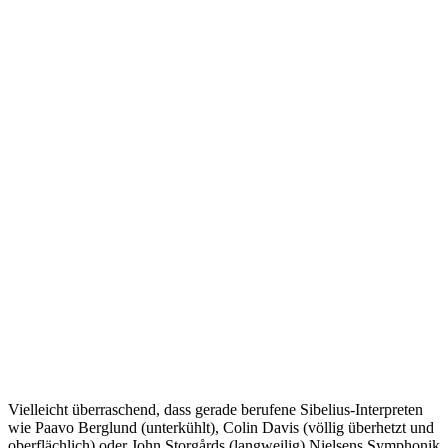
Vielleicht überraschend, dass gerade berufene Sibelius-Interpreten
wie Paavo Berglund (unterkühlt), Colin Davis (völlig überhetzt und
oberflächlich) oder John Storgårds (langweilig) Nielsens Symphonik