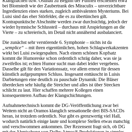
Klangflächen bzw. Ostinati zu Beginn der Fünften erscheinen etwa
bei Blomstedt wie der Zaubertrank des Miraculix – unverzichtbare
Ingredienzien eines starken, zugleich ambivalenten Mysteriums. Bei
Luisi sind das eher Störfelder, die es zu übertünchen gilt.
Kontrapunktische Abschnitte werden zwar durchsichtig, jedoch der
wieder hymnische Schlussteil – durchaus mit Anspielungen an die
Vierte – zu schreierisch, im Detail nicht annähernd ausbalanciert.
Die zunächst sehr verstörende 6. Symphonie – nichts ist da
„semplice“
– mit ihren eigentümlichen, hohen Schlagwerkakzenten
wirkt bei Luisi zwiegespalten. Nach einem schönen Kopfsatz
kommt die Humoreske schon ordentlich schräg daher, was sie ja
zweifellos ist; echten Humor sucht man dabei leider vergebens.
Dasselbe gilt für den Variationssatz, vor allem erneut für dessen
künstlich aufgepumpten Schluss. Insgesamt enttäuscht in Luisis
Darbietungen eine deutlich zu pauschale Dynamik: Die Bläser
überdecken sehr häufig die Streicher und alles ist über Strecken
schlicht zu laut. Hier schaffen mehrere Kollegen einen
konsequenteren Aufbau der Klangschichtungen.
Aufnahmetechnisch kommt die DG-Veröffentlichung zwar bei
Weitem nicht an Oramos klanglich sensationelle drei BIS-SACDs
heran, ist trotzdem ordentlich. Nur gibt es grenzwertig viel Hall,
wodurch natürlich einige laute und komplexe Stellen etwas matschig
und verschwommen ankommen. Der Rezensent fragt sich, ob DG
mit der Abmischung von Dolby Atmos® Produktionen in simples