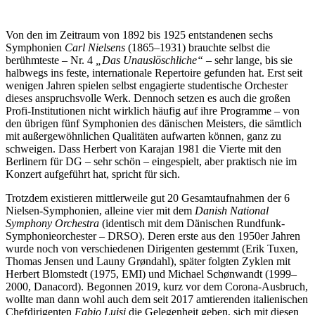
Von den im Zeitraum von 1892 bis 1925 entstandenen sechs
Symphonien
Carl Nielsens
(1865–1931) brauchte selbst die
berühmteste – Nr. 4
„Das Unauslöschliche“
– sehr lange, bis sie
halbwegs ins feste, internationale Repertoire gefunden hat. Erst seit
wenigen Jahren spielen selbst engagierte studentische Orchester
dieses anspruchsvolle Werk. Dennoch setzen es auch die großen
Profi-Institutionen nicht wirklich häufig auf ihre Programme – von
den übrigen fünf Symphonien des dänischen Meisters, die sämtlich
mit außergewöhnlichen Qualitäten aufwarten können, ganz zu
schweigen. Dass Herbert von Karajan 1981 die Vierte mit den
Berlinern für DG – sehr schön – eingespielt, aber praktisch nie im
Konzert aufgeführt hat, spricht für sich.
Trotzdem existieren mittlerweile gut 20 Gesamtaufnahmen der 6
Nielsen-Symphonien, alleine vier mit dem
Danish National
Symphony Orchestra
(identisch mit dem Dänischen Rundfunk-
Symphonieorchester – DRSO). Deren erste aus den 1950er Jahren
wurde noch von verschiedenen Dirigenten gestemmt (Erik Tuxen,
Thomas Jensen und Launy Grøndahl), später folgten Zyklen mit
Herbert Blomstedt (1975, EMI) und Michael Schønwandt (1999–
2000, Danacord). Begonnen 2019, kurz vor dem Corona-Ausbruch,
wollte man dann wohl auch dem seit 2017 amtierenden italienischen
Chefdirigenten
Fabio Luisi
die Gelegenheit geben, sich mit diesen