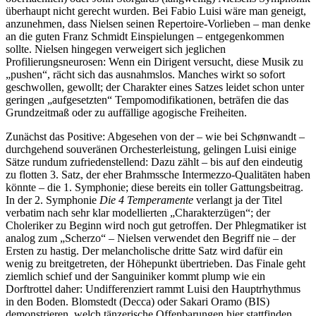
überhaupt nicht gerecht wurden. Bei Fabio Luisi wäre man geneigt,
anzunehmen, dass Nielsen seinen Repertoire-Vorlieben – man denke
an die guten Franz Schmidt Einspielungen – entgegenkommen
sollte. Nielsen hingegen verweigert sich jeglichen
Profilierungsneurosen: Wenn ein Dirigent versucht, diese Musik zu
„pushen“, rächt sich das ausnahmslos. Manches wirkt so sofort
geschwollen, gewollt; der Charakter eines Satzes leidet schon unter
geringen „aufgesetzten“ Tempomodifikationen, beträfen die das
Grundzeitmaß oder zu auffällige agogische Freiheiten.
Zunächst das Positive: Abgesehen von der – wie bei Schønwandt –
durchgehend souveränen Orchesterleistung, gelingen Luisi einige
Sätze rundum zufriedenstellend: Dazu zählt – bis auf den eindeutig
zu flotten 3. Satz, der eher Brahmssche Intermezzo-Qualitäten haben
könnte – die 1. Symphonie; diese bereits ein toller Gattungsbeitrag.
In der 2. Symphonie
Die 4 Temperamente
verlangt ja der Titel
verbatim nach sehr klar modellierten „Charakterzügen“; der
Choleriker zu Beginn wird noch gut getroffen. Der Phlegmatiker ist
analog zum „Scherzo“ – Nielsen verwendet den Begriff nie – der
Ersten zu hastig. Der melancholische dritte Satz wird dafür ein
wenig zu breitgetreten, der Höhepunkt übertrieben. Das Finale geht
ziemlich schief und der Sanguiniker kommt plump wie ein
Dorftrottel daher: Undifferenziert rammt Luisi den Hauptrhythmus
in den Boden. Blomstedt (Decca) oder Sakari Oramo (BIS)
demonstrieren, welch tänzerische Offenbarungen hier stattfinden