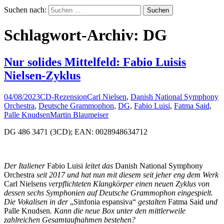
Suchen nach:
Schlagwort-Archiv: DG
Nur solides Mittelfeld: Fabio Luisis
Nielsen-Zyklus
04/08/2023
CD-Rezension
Carl Nielsen
,
Danish National Symphony
Orchestra
,
Deutsche Grammophon
,
DG
,
Fabio Luisi
,
Fatma Said
,
Palle Knudsen
Martin Blaumeiser
DG 486 3471 (3CD); EAN: 0028948634712
Der Italiener
Fabio Luisi
leitet das
Danish National Symphony
Orchestra
seit 2017 und hat nun mit diesem seit jeher eng dem Werk
Carl Nielsens
verpflichteten Klangkörper einen neuen Zyklus von
dessen sechs Symphonien auf Deutsche Grammophon eingespielt.
Die Vokalisen in der
„Sinfonia espansiva“
gestalten
Fatma Said
und
Palle Knudsen
. Kann die neue Box unter den mittlerweile
zahlreichen Gesamtaufnahmen bestehen?