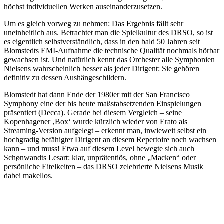
höchst individuellen Werken auseinanderzusetzen.
Um es gleich vorweg zu nehmen: Das Ergebnis fällt sehr
uneinheitlich aus. Betrachtet man die Spielkultur des DRSO, so ist
es eigentlich selbstverständlich, dass in den bald 50 Jahren seit
Blomstedts EMI-Aufnahme die technische Qualität nochmals hörbar
gewachsen ist. Und natürlich kennt das Orchester alle Symphonien
Nielsens wahrscheinlich besser als jeder Dirigent: Sie gehören
definitiv zu dessen Aushängeschildern.
Blomstedt hat dann Ende der 1980er mit der San Francisco
Symphony eine der bis heute maßstabsetzenden Einspielungen
präsentiert (Decca). Gerade bei diesem Vergleich – seine
Kopenhagener ‚Box‘ wurde kürzlich wieder von Erato als
Streaming-Version aufgelegt – erkennt man, inwieweit selbst ein
hochgradig befähigter Dirigent an diesem Repertoire noch wachsen
kann – und muss! Etwa auf diesem Level bewegte sich auch
Schønwandts Lesart: klar, unprätentiös, ohne „Macken“ oder
persönliche Eitelkeiten – das DRSO zelebrierte Nielsens Musik
dabei makellos.