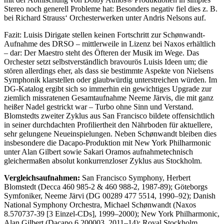
Stereo noch generell Probleme hat: Besonders negativ fiel dies z. B.
bei Richard Strauss‘ Orchesterwerken unter Andris Nelsons auf.
Fazit: Luisis Dirigate stellen keinen Fortschritt zur Schønwandt-
Aufnahme des DRSO – mittlerweile in Lizenz bei Naxos erhältlich
– dar: Der Maestro steht des Öfteren der Musik im Wege. Das
Orchester setzt selbstverständlich bravourös Luisis Ideen um; die
stören allerdings eher, als dass sie bestimmte Aspekte von Nielsens
Symphonik klarstellen oder glaubwürdig unterstreichen würden. Im
DG-Katalog ergibt sich so immerhin ein gewichtiges Upgrade zur
ziemlich missratenen Gesamtaufnahme Neeme Järvis, die mit ganz
heißer Nadel gestrickt war – Turbo ohne Sinn und Verstand.
Blomstedts zweiter Zyklus aus San Francisco bildete offensichtlich
in seiner durchdachten Profiliertheit den Nährboden für aktuellere,
sehr gelungene Neueinspielungen. Neben Schønwandt bleiben dies
insbesondere die Dacapo-Produktion mit New York Philharmonic
unter Alan Gilbert sowie Sakari Oramos aufnahmetechnisch
gleichermaßen absolut konkurrenzloser Zyklus aus Stockholm.
Vergleichsaufnahmen:
San Francisco Symphony, Herbert
Blomstedt (Decca 460 985-2 & 460 988-2, 1987-89); Göteborgs
Symfoniker, Neeme Järvi (DG 00289 477 5514, 1990–92); Danish
National Symphony Orchestra, Michael Schønwandt (Naxos
8.570737-39 [3 Einzel-CDs], 1999–2000); New York Philharmonic,
Alan Gilbert (Dacapo 6.200003, 2011–14); Royal Stockholm