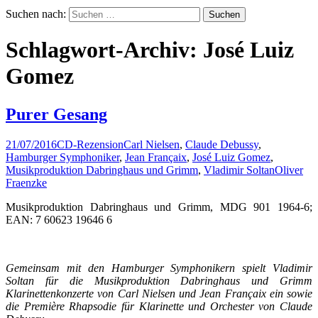
Suchen nach:
Schlagwort-Archiv: José Luiz
Gomez
Purer Gesang
21/07/2016
CD-Rezension
Carl Nielsen
,
Claude Debussy
,
Hamburger Symphoniker
,
Jean Françaix
,
José Luiz Gomez
,
Musikproduktion Dabringhaus und Grimm
,
Vladimir Soltan
Oliver
Fraenzke
Musikproduktion Dabringhaus und Grimm, MDG 901 1964-6;
EAN: 7 60623 19646 6
Gemeinsam mit den Hamburger Symphonikern spielt Vladimir
Soltan für die Musikproduktion Dabringhaus und Grimm
Klarinettenkonzerte von Carl Nielsen und Jean Françaix ein sowie
die Première Rhapsodie für Klarinette und Orchester von Claude