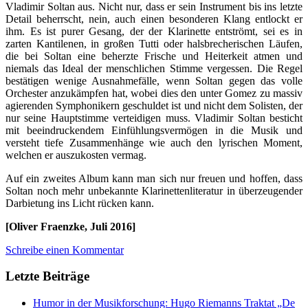
Vladimir Soltan aus. Nicht nur, dass er sein Instrument bis ins letzte
Detail beherrscht, nein, auch einen besonderen Klang entlockt er
ihm. Es ist purer Gesang, der der Klarinette entströmt, sei es in
zarten Kantilenen, in großen Tutti oder halsbrecherischen Läufen,
die bei Soltan eine beherzte Frische und Heiterkeit atmen und
niemals das Ideal der menschlichen Stimme vergessen. Die Regel
bestätigen wenige Ausnahmefälle, wenn Soltan gegen das volle
Orchester anzukämpfen hat, wobei dies den unter Gomez zu massiv
agierenden Symphonikern geschuldet ist und nicht dem Solisten, der
nur seine Hauptstimme verteidigen muss. Vladimir Soltan besticht
mit beeindruckendem Einfühlungsvermögen in die Musik und
versteht tiefe Zusammenhänge wie auch den lyrischen Moment,
welchen er auszukosten vermag.
Auf ein zweites Album kann man sich nur freuen und hoffen, dass
Soltan noch mehr unbekannte Klarinettenliteratur in überzeugender
Darbietung ins Licht rücken kann.
[Oliver Fraenzke, Juli 2016]
Schreibe einen Kommentar
Letzte Beiträge
Humor in der Musikforschung: Hugo Riemanns Traktat „De