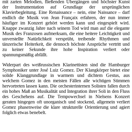
mit zarten Melodien, fließenden Übergängen und höchster Kunst
der Instrumentation auf Grundlage der ursprünglichen
Klavierbegleitung. Eine Renaissance – nein, eine Naissance – darf
endlich die Musik von Jean Françaix erfahren, der nun immer
häufiger im Konzert gehört werden kann und eingespielt wird.
Knappe zwanzig Jahre nach seinem Tod wird man auf die elegante
Musik des Franzosen aufmerksam, die eine heitere Leichtigkeit und
unverstellte Natürlichkeit versprüht, treibende Rhythmen und
tänzerische Heiterkeit, die dennoch höchste Ansprüche vertritt und
zu keiner Sekunde ihre hohe Inspiration verliert oder
spannungsmäßig abfällt.
Widerpart des weißrussischen Klarinettisten sind die Hamburger
Symphoniker unter José Luiz Gomez. Der Klangkörper bietet eine
solide Klanggrundlage in warmem und dichtem Gestus, aus
welchem Gomez in den meisten Fällen alle wichtigen Stimmen
hervortreten lassen kann. Die orchesterinternen Solisten fallen durch
ein hohes Maß an Musikalität und Integration ihrer Soli in den Fluss
des Geschehens auf. Die Tempowechsel in Nielsens Konzert
geraten hingegen oft unorganisch und stockend, allgemein verliert
Gomez phasenweise die klare strukturelle Orientierung und agiert
folglich etwas benebelt.