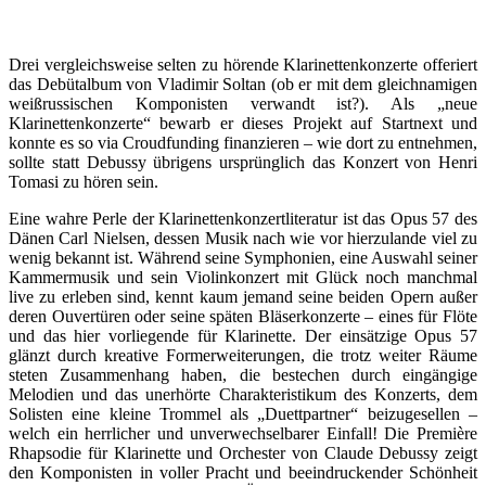
Drei vergleichsweise selten zu hörende Klarinettenkonzerte offeriert
das Debütalbum von Vladimir Soltan (ob er mit dem gleichnamigen
weißrussischen Komponisten verwandt ist?). Als „neue
Klarinettenkonzerte“ bewarb er dieses Projekt auf Startnext und
konnte es so via Croudfunding finanzieren – wie dort zu entnehmen,
sollte statt Debussy übrigens ursprünglich das Konzert von Henri
Tomasi zu hören sein.
Eine wahre Perle der Klarinettenkonzertliteratur ist das Opus 57 des
Dänen Carl Nielsen, dessen Musik nach wie vor hierzulande viel zu
wenig bekannt ist. Während seine Symphonien, eine Auswahl seiner
Kammermusik und sein Violinkonzert mit Glück noch manchmal
live zu erleben sind, kennt kaum jemand seine beiden Opern außer
deren Ouvertüren oder seine späten Bläserkonzerte – eines für Flöte
und das hier vorliegende für Klarinette. Der einsätzige Opus 57
glänzt durch kreative Formerweiterungen, die trotz weiter Räume
steten Zusammenhang haben, die bestechen durch eingängige
Melodien und das unerhörte Charakteristikum des Konzerts, dem
Solisten eine kleine Trommel als „Duettpartner“ beizugesellen –
welch ein herrlicher und unverwechselbarer Einfall! Die Première
Rhapsodie für Klarinette und Orchester von Claude Debussy zeigt
den Komponisten in voller Pracht und beeindruckender Schönheit