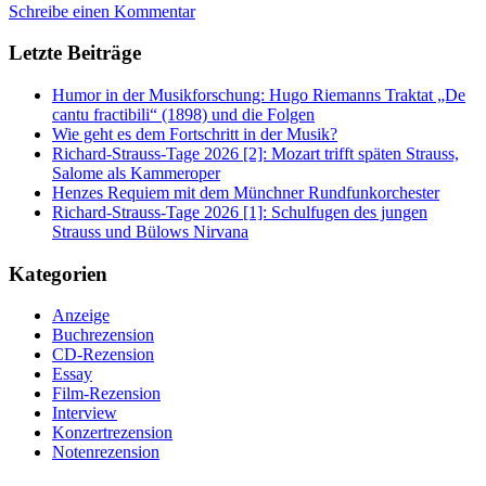
Schreibe einen Kommentar
Letzte Beiträge
Humor in der Musikforschung: Hugo Riemanns Traktat „De
cantu fractibili“ (1898) und die Folgen
Wie geht es dem Fortschritt in der Musik?
Richard-Strauss-Tage 2026 [2]: Mozart trifft späten Strauss,
Salome als Kammeroper
Henzes Requiem mit dem Münchner Rundfunkorchester
Richard-Strauss-Tage 2026 [1]: Schulfugen des jungen
Strauss und Bülows Nirvana
Kategorien
Anzeige
Buchrezension
CD-Rezension
Essay
Film-Rezension
Interview
Konzertrezension
Notenrezension