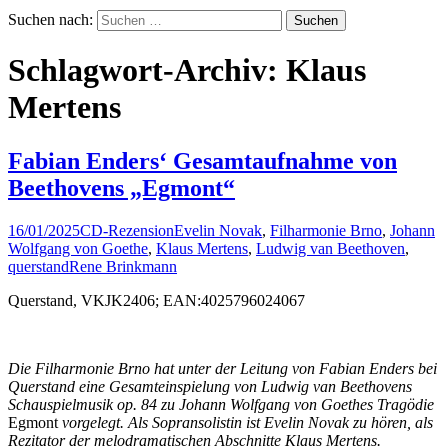
Suchen nach:
Schlagwort-Archiv: Klaus
Mertens
Fabian Enders‘ Gesamtaufnahme von
Beethovens „Egmont“
16/01/2025
CD-Rezension
Evelin Novak
,
Filharmonie Brno
,
Johann
Wolfgang von Goethe
,
Klaus Mertens
,
Ludwig van Beethoven
,
querstand
Rene Brinkmann
Querstand, VKJK2406; EAN:4025796024067
Die Filharmonie Brno hat unter der Leitung von Fabian Enders bei
Querstand eine Gesamteinspielung von Ludwig van Beethovens
Schauspielmusik op. 84 zu Johann Wolfgang von Goethes Tragödie
Egmont
vorgelegt. Als Sopransolistin ist Evelin Novak zu hören, als
Rezitator der melodramatischen Abschnitte Klaus Mertens.