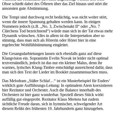
Oboe schießt dabei des Öfteren über das Ziel hinaus und stört die
ansonsten gute Abstimmung.
Die Tempi sind durchweg recht bedächtig, was nicht weiter stört,
wenn die innere Spannung gehalten werden kann. In einigen
Nummern jedoch (z.B. „No. 3, Zwischenakt II“ oder „No. 7
Clärchens Tod bezeichnend“) würde man sich in der Tat etwas mehr
Dynamik wünschen. Alles in allem ist die Interpretation aber so
stimmig, dass man sich als Hörerin oder Hörer hier in eine
regelrechte Wohlfühlstimmung eingleitet.
Die Gesangsdarbietungen lassen sich ebenfalls ganz auf diese
Klangvision ein. Sopranistin Evelin Novak ist leider nicht optimal
textverständlich, jedoch ist das nur ein kleiner Malus, denn ihr
warmes, lyrisches Klang-Timbre entschädigt ausreichend dafür, dass
man sich den Text der Lieder im Booklet zusammensuchen muss.
Das Melodram „Süßer Schlaf…“ ist ein Musterbeispiel für Enders‘
wirklich gute Aufführungs-Leitung: In optimalem Atem koexistieren
hier Rezitator und Orchester. Auch die Balance innerhalb des
Orchesters ist hier ganz wunderbar. Speziell dieses Stück wirkt
auffällig gut eingeprobt. Rezitator Klaus Mertens hat zudem
sichtliche Freude daran, sich in hymnischer, schwelgender Art
diesem Relikt des frühesten 19. Jahrhunderts ganz hinzugeben.