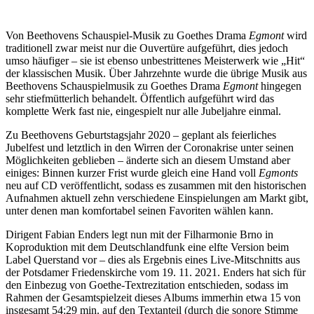
Von Beethovens Schauspiel-Musik zu Goethes Drama
Egmont
wird
traditionell zwar meist nur die Ouvertüre aufgeführt, dies jedoch
umso häufiger – sie ist ebenso unbestrittenes Meisterwerk wie „Hit“
der klassischen Musik. Über Jahrzehnte wurde die übrige Musik aus
Beethovens Schauspielmusik zu Goethes Drama
Egmont
hingegen
sehr stiefmütterlich behandelt. Öffentlich aufgeführt wird das
komplette Werk fast nie, eingespielt nur alle Jubeljahre einmal.
Zu Beethovens Geburtstagsjahr 2020 – geplant als feierliches
Jubelfest und letztlich in den Wirren der Coronakrise unter seinen
Möglichkeiten geblieben – änderte sich an diesem Umstand aber
einiges: Binnen kurzer Frist wurde gleich eine Hand voll
Egmonts
neu auf CD veröffentlicht, sodass es zusammen mit den historischen
Aufnahmen aktuell zehn verschiedene Einspielungen am Markt gibt,
unter denen man komfortabel seinen Favoriten wählen kann.
Dirigent Fabian Enders legt nun mit der Filharmonie Brno in
Koproduktion mit dem Deutschlandfunk eine elfte Version beim
Label Querstand vor – dies als Ergebnis eines Live-Mitschnitts aus
der Potsdamer Friedenskirche vom 19. 11. 2021. Enders hat sich für
den Einbezug von Goethe-Textrezitation entschieden, sodass im
Rahmen der Gesamtspielzeit dieses Albums immerhin etwa 15 von
insgesamt 54:29 min. auf den Textanteil (durch die sonore Stimme