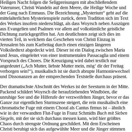
Heiligen Nacht folgen die Seligpreisungen mit abschließendem
Vaterunser, Christi Wandeln auf dem Meere, die Heilige Woche und
der Gang nach Emmaus. Die Bezeichnung „Mysterium“ geht auf die
mittelalterlichen Mysterienspiele zurück, deren Tradition sich im Text
des Werkes insofern niederschlägt, als dass Woyrsch neben Auszügen
aus Evangelien und Psalmen vor allem auf volkstümliche geistliche
Dichtung zurückgegriffen hat. Am deutlichsten zeigt sich dies im
vierten Teil, in welchem das Geschehen von Christi Einzug in
Jerusalem bis zum Karfreitag durch einen einzigen längeren
Volksliedtext abgedeckt wird. Dieser ist ein Dialog zwischen Maria
und Jesus, eingeleitet von einer instrumentalen Passacaglia und einem
Vorspruch des Chores. Die Kreuzigung wird dabei textlich nur
angedeutet („Ach Mutter, liebste Mutter mein, mög‘ dir der Freitag
verborgen sein!“), musikalisch ist sie durch abrupte Harmoniewechsel
und Dissonanzen an der entsprechenden Textstelle durchaus präsent.
Der dramatischste Abschnitt des Werkes ist der Seesturm in der Mitte.
Packend schildert Woyrsch die heraufziehenden Windböen, die
unruhige See und die Hilferufe der verzweifelten Jünger, bevor er das
Ganze zur eigentlichen Sturmszene steigert, die rein musikalisch eine
chromatische Fuge mit einem Choral als Cantus firmus ist – ähnlich
wie in der verwandten Flut-Fuge in Franz Schmidts
Buch mit Sieben
Siegeln
, mit der sie sich durchaus messen kann, wird hier größtes
Chaos durch strengste Ordnung geschildert. Mit dem Erscheinen
Christi beruhigt sich das aufgewühlte Meer und die Jünger stimmen