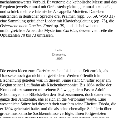
nachahmenswertes Vorbild. Er vertonte die katholische Messe und das
Requiem jeweils einmal mit Orchesterbegleitung, einmal a cappella,
und schrieb mehrere lateinische A-cappella-Motetten. Daneben
entstanden in deutscher Sprache drei Psalmen (opp. 56, 59, WoO 31),
eine Sammlung geistlicher Lieder mit Klavierbegleitung (op. 75), die
Osterszene nach Goethes Faust
op. 39, und als bei weitem
umfangreichste Arbeit das Mysterium
Christus
, dessen vier Teile die
Opuszahlen 70 bis 73 umfassen.
Felix
Draeseke,
1905
Die ersten Ideen zum
Christus
reichen bis in eine Zeit zurück, als
Draeseke noch gar nicht mit geistlichen Werken öffentlich in
Erscheinung getreten war. In diesem Sinne steht
Christus
sogar am
Beginn seiner Laufbahn als Kirchenkomponist. Bis 1864 stellte der
Komponist zusammen mit seinem Schwager, dem Pastor Adolf
Schollmeyer, aus Bibelstellen den Text zusammen, doch dauerte es
ganze drei Jahrzehnte, ehe er sich an die Vertonung wagte. Eine
wesentliche Stütze bei dieser Arbeit war ihm seine Ehefrau Frieda, die
er 1894 geheiratet hatte, und die als seine ehemalige Schülerin über
große musikalische Sachkenntnisse verfügte. Ihren fortgesetzten