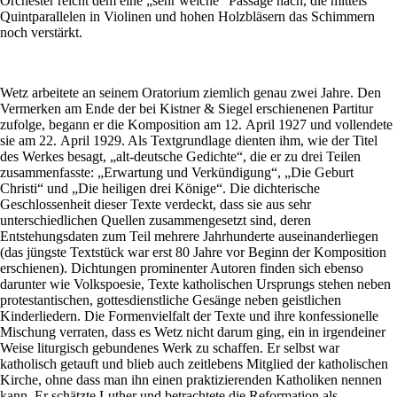
Orchester reicht dem eine „sehr weiche“ Passage nach, die mittels
Quintparallelen in Violinen und hohen Holzbläsern das Schimmern
noch verstärkt.
Wetz arbeitete an seinem Oratorium ziemlich genau zwei Jahre. Den
Vermerken am Ende der bei Kistner & Siegel erschienenen Partitur
zufolge, begann er die Komposition am 12. April 1927 und vollendete
sie am 22. April 1929. Als Textgrundlage dienten ihm, wie der Titel
des Werkes besagt, „alt-deutsche Gedichte“, die er zu drei Teilen
zusammenfasste: „Erwartung und Verkündigung“, „Die Geburt
Christi“ und „Die heiligen drei Könige“. Die dichterische
Geschlossenheit dieser Texte verdeckt, dass sie aus sehr
unterschiedlichen Quellen zusammengesetzt sind, deren
Entstehungsdaten zum Teil mehrere Jahrhunderte auseinanderliegen
(das jüngste Textstück war erst 80 Jahre vor Beginn der Komposition
erschienen). Dichtungen prominenter Autoren finden sich ebenso
darunter wie Volkspoesie, Texte katholischen Ursprungs stehen neben
protestantischen, gottesdienstliche Gesänge neben geistlichen
Kinderliedern. Die Formenvielfalt der Texte und ihre konfessionelle
Mischung verraten, dass es Wetz nicht darum ging, ein in irgendeiner
Weise liturgisch gebundenes Werk zu schaffen. Er selbst war
katholisch getauft und blieb auch zeitlebens Mitglied der katholischen
Kirche, ohne dass man ihn einen praktizierenden Katholiken nennen
kann. Er schätzte Luther und betrachtete die Reformation als