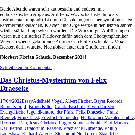
Beide Abende waren sehr gut besucht und endeten mit
enthusiastischem Applaus. Auf Felix Woyrschs Bedeutung als
Instrumentalkomponist ist durch Einspielungen seiner symphonischen,
kammermusikalischen, Klavier- und Orgelwerke in den letzten Jahren
wieder stärker hingewiesen worden. Die Würzburger Aufführungen
waren nun ein starkes Plaidoyer dafür, auch dem Chorsymphoniker
Woyrsch wieder gebührende Aufmerksamkeit zu schenken. Möge
Beckert darin würdige Nachfolger unter den Chorleitern finden!
[Norbert Florian Schuck, Dezember 2024]
Schreibe einen Kommentar
Das Christus-Mysterium von Felix
Draeseke
17/04/2022
Essay
Adelheid Vogel
,
Albert Fischer
,
Bayer Records
,
Bernd Kämpf
,
Bruno Kittel
,
Carola Bischoff
,
Elvira Dreßen
,
Evangelische Jugendkantorei der Pfalz
,
Felix Draeseke
,
Franz
Brendel
,
Franz Liszt
,
Friedrich Schneider
,
Heilbronner Vokalensemble
,
Hermann Rau
,
Jesus Christus
,
Jürgen Sonnenschmidt
,
Karl Markus
,
Karl Perron
,
Oratorium
,
Passion
,
Pfälzische Kurrende
,
Phillip
Langshaw
,
Richard Wagner
,
Sigismund Neukomm
,
Staatliche