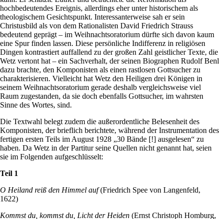
hochbedeutendes Ereignis, allerdings eher unter historischem als
theologischem Gesichtspunkt. Interessanterweise sah er sein
Christusbild als von dem Rationalisten David Friedrich Strauss
bedeutend geprägt – im Weihnachtsoratorium dürfte sich davon kaum
eine Spur finden lassen. Diese persönliche Indifferenz in religiösen
Dingen kontrastiert auffallend zu der großen Zahl geistlicher Texte, die
Wetz vertont hat – ein Sachverhalt, der seinen Biographen Rudolf Benl
dazu brachte, den Komponisten als einen rastlosen Gottsucher zu
charakterisieren. Vielleicht hat Wetz den Heiligen drei Königen in
seinem Weihnachtsoratorium gerade deshalb vergleichsweise viel
Raum zugestanden, da sie doch ebenfalls Gottsucher, im wahrsten
Sinne des Wortes, sind.
Die Textwahl belegt zudem die außerordentliche Belesenheit des
Komponisten, der brieflich berichtete, während der Instrumentation des
fertigen ersten Teils im August 1928 „30 Bände [!] ausgelesen“ zu
haben. Da Wetz in der Partitur seine Quellen nicht genannt hat, seien
sie im Folgenden aufgeschlüsselt:
Teil 1
O Heiland reiß den Himmel auf
(Friedrich Spee von Langenfeld,
1622)
Kommst du, kommst du, Licht der Heiden
(Ernst Christoph Homburg,