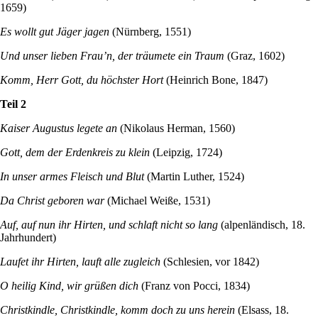
1659)
Es wollt gut Jäger jagen
(Nürnberg, 1551)
Und unser lieben Frau’n, der träumete ein Traum
(Graz, 1602)
Komm, Herr Gott, du höchster Hort
(Heinrich Bone, 1847)
Teil 2
Kaiser Augustus legete an
(Nikolaus Herman, 1560)
Gott, dem der Erdenkreis zu klein
(Leipzig, 1724)
In unser armes Fleisch und Blut
(Martin Luther, 1524)
Da Christ geboren war
(Michael Weiße, 1531)
Auf, auf nun ihr Hirten, und schlaft nicht so lang
(alpenländisch, 18.
Jahrhundert)
Laufet ihr Hirten, lauft alle zugleich
(Schlesien, vor 1842)
O heilig Kind, wir grüßen dich
(Franz von Pocci, 1834)
Christkindle, Christkindle, komm doch zu uns herein
(Elsass, 18.