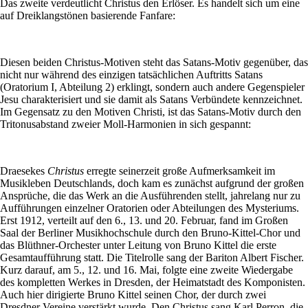
Das zweite verdeutlicht Christus den Erlöser. Es handelt sich um eine
auf Dreiklangstönen basierende Fanfare:
Diesen beiden Christus-Motiven steht das Satans-Motiv gegenüber, das
nicht nur während des einzigen tatsächlichen Auftritts Satans
(Oratorium I, Abteilung 2) erklingt, sondern auch andere Gegenspieler
Jesu charakterisiert und sie damit als Satans Verbündete kennzeichnet.
Im Gegensatz zu den Motiven Christi, ist das Satans-Motiv durch den
Tritonusabstand zweier Moll-Harmonien in sich gespannt:
Draesekes
Christus
erregte seinerzeit große Aufmerksamkeit im
Musikleben Deutschlands, doch kam es zunächst aufgrund der großen
Ansprüche, die das Werk an die Ausführenden stellt, jahrelang nur zu
Aufführungen einzelner Oratorien oder Abteilungen des Mysteriums.
Erst 1912, verteilt auf den 6., 13. und 20. Februar, fand im Großen
Saal der Berliner Musikhochschule durch den Bruno-Kittel-Chor und
das Blüthner-Orchester unter Leitung von Bruno Kittel die erste
Gesamtaufführung statt. Die Titelrolle sang der Bariton Albert Fischer.
Kurz darauf, am 5., 12. und 16. Mai, folgte eine zweite Wiedergabe
des kompletten Werkes in Dresden, der Heimatstadt des Komponisten.
Auch hier dirigierte Bruno Kittel seinen Chor, der durch zwei
Dresdner Vereine verstärkt wurde. Den Christus sang Karl Perron, die