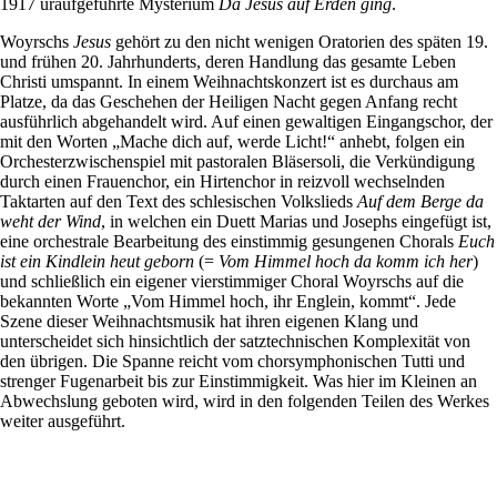
1917 uraufgeführte Mysterium
Da Jesus auf Erden ging
.
Woyrschs
Jesus
gehört zu den nicht wenigen Oratorien des späten 19.
und frühen 20. Jahrhunderts, deren Handlung das gesamte Leben
Christi umspannt. In einem Weihnachtskonzert ist es durchaus am
Platze, da das Geschehen der Heiligen Nacht gegen Anfang recht
ausführlich abgehandelt wird. Auf einen gewaltigen Eingangschor, der
mit den Worten „Mache dich auf, werde Licht!“ anhebt, folgen ein
Orchesterzwischenspiel mit pastoralen Bläsersoli, die Verkündigung
durch einen Frauenchor, ein Hirtenchor in reizvoll wechselnden
Taktarten auf den Text des schlesischen Volkslieds
Auf dem Berge da
weht der Wind
, in welchen ein Duett Marias und Josephs eingefügt ist,
eine orchestrale Bearbeitung des einstimmig gesungenen Chorals
Euch
ist ein Kindlein heut geborn
(=
Vom Himmel hoch da komm ich her
)
und schließlich ein eigener vierstimmiger Choral Woyrschs auf die
bekannten Worte „Vom Himmel hoch, ihr Englein, kommt“. Jede
Szene dieser Weihnachtsmusik hat ihren eigenen Klang und
unterscheidet sich hinsichtlich der satztechnischen Komplexität von
den übrigen. Die Spanne reicht vom chorsymphonischen Tutti und
strenger Fugenarbeit bis zur Einstimmigkeit. Was hier im Kleinen an
Abwechslung geboten wird, wird in den folgenden Teilen des Werkes
weiter ausgeführt.