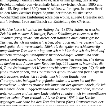
Ermutigungen dankte Draeseke es, dass es ihm gelang, das riesige
Projekt innerhalb von viereinhalb Jahren (zwischen Ostern 1895 und
dem 15. September 1899) zum Abschluss zu bringen. In einem Brief
an den Musikkritiker Eugen Segnitz, der für das Musikalische
Wochenblatt eine Einführung schreiben wollte, äußerte Draeseke sich
am 4. Februar 1903 ausführlich zur Entstehung des
Christus
:
Die Idee fasste ich schon im Anfang der
[18]
60er Jahre, zu welcher
Zeit ich mit meinem Schwager, Pastor Schollmeyer zusammen das
Textbuch fertig stellte. Aus dieser Zeit stammen auch einige grosse
Themen, die ich
nie
aufgeschrieben, aber auch nicht vergessen habe,
und später dann verwendete. 1864, als der später verschiedenartig
umgeänderte Text vor mir lag, war ich mir klar dass ich das Werk auf
meinem damaligen Standpuncte nicht bewältigen konnte und sehr
grosse contrapunctische Vorarbeiten vorhergehen mussten, ehe daran
zu denken war. Ausser dem Requiem
[op. 22]
waren es besonders die
6, 7 und 8stimmigen bei Kistner erschienenen Canons (op. 37) die mir
jene Freiheit gaben, den Contrapunct genau so wie den freien Styl zu
gebrauchen, sodass ich zu Zeiten mich in den Banden des
Contrapunctes behaglicher gefunden habe, als wenn ich auf ihn
verzichtete. – Aber es grauste mir lange vor der grossen Arbeit, die ich
in meinem öden Junggesellendasein wol nicht geleistet hätte, und die
unternommen und bis zum Ende geführt zu haben, ich im wesentlichen
meiner lieben Frau verdanke. Als sie Ostern 1895 in die Kirche
gegangen war hatte ich den Text des letzten (9ten) Oratorienteils, der