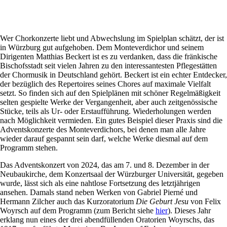
Wer Chorkonzerte liebt und Abwechslung im Spielplan schätzt, der ist
in Würzburg gut aufgehoben. Dem Monteverdichor und seinem
Dirigenten Matthias Beckert ist es zu verdanken, dass die fränkische
Bischofsstadt seit vielen Jahren zu den interessantesten Pflegestätten
der Chormusik in Deutschland gehört. Beckert ist ein echter Entdecker,
der bezüglich des Repertoires seines Chores auf maximale Vielfalt
setzt. So finden sich auf den Spielplänen mit schöner Regelmäßigkeit
selten gespielte Werke der Vergangenheit, aber auch zeitgenössische
Stücke, teils als Ur- oder Erstaufführung. Wiederholungen werden
nach Möglichkeit vermieden. Ein gutes Beispiel dieser Praxis sind die
Adventskonzerte des Monteverdichors, bei denen man alle Jahre
wieder darauf gespannt sein darf, welche Werke diesmal auf dem
Programm stehen.
Das Adventskonzert von 2024, das am 7. und 8. Dezember in der
Neubaukirche, dem Konzertsaal der Würzburger Universität, gegeben
wurde, lässt sich als eine nahtlose Fortsetzung des letztjährigen
ansehen. Damals stand neben Werken von Gabriel Pierné und
Hermann Zilcher auch das Kurzoratorium
Die Geburt Jesu
von Felix
Woyrsch auf dem Programm (zum Bericht siehe
hier
). Dieses Jahr
erklang nun eines der drei abendfüllenden Oratorien Woyrschs, das