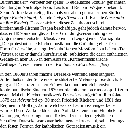
„ultraradikaler“ Vertreter der später „Neudeutsche Schule“ genannten
Richtung in Nachfolge Franz Liszts und Richard Wagners bekannt.
Seine Aufmerksamkeit galt damals vor allem germanischen Stoffen
(Oper
König Sigurd
, Ballade
Helges Treue
op. 1, Kantate
Germania
an ihre Kinder
). Dass er sich zu dieser Zeit theoretisch mit
kirchenmusikalischen Fragen beschäftigte, geht jedoch daraus hervor,
dass er 1859 ankündigte, auf der Gründungsversammlung des
Allgemeinen deutschen Musikvereins in Leipzig einen Vortrag über
„Die protestantische Kirchenmusik und die Gründung einer festen
Form für dieselbe, analog der katholischen Messform“ zu halten. (Den
Vortrag sagte er damals kurzfristig ab, publizierte die darin enthaltenen
Gedanken aber 1885 in dem Aufsatz „Kirchenmusikalische
Zeitfragen“, erschienen in den
Kirchlichen Monatsschriften
).
In den 1860er Jahren machte Draeseke während eines längeren
Aufenthalts in der Schweiz eine stilistische Metamorphose durch. Er
ging auf Distanz zu seinen Frühwerken und betrieb intensive
kontrapunktische Studien. 1870 wurde mit dem Lacrimosa op. 10 zum
ersten Mal ein Kirchenmusikwerk Draesekes aufgeführt. Ihm folgten
1878 das
Adventlied
op. 30 (nach Friedrich Rückert) und 1881 das
Requiem h-Moll op. 22, in welches das Lacrimosa eingearbeitet
wurde. Diese Werke bildeten den Auftakt zu einem im Hinblick auf
Gattungen, Besetzungen und Textwahl vielseitigen geistlichen
Schaffen. Draeseke war zwar bekennender Protestant, sah allerdings in
den festen Formen der katholischen Gottesdienstmusik ein