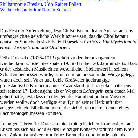
Philharmonie Breslau
,
Udo-Rainer Follert
,
Weihnachtsoratorium
Florian Schuck
Das Fest der Auferstehung Jesu Christi ist ein idealer Anlass, auf das
umfangreichste geistliche Werk hinzuweisen, das die Chorliteratur
deutscher Sprache besitzt: Felix Draesekes
Christus. Ein Mysterium in
einem Vorspiele und drei Oratorien
.
Felix Draeseke (1835–1913) gehört zu den herausragenden
Kirchenkomponisten des späten 19. und frühen 20. Jahrhunderts. Dass
er der geistlichen Musik einen wesentlichen Stellenwert in seinem
Schaffen beimessen würde, schien ihm geradezu in die Wiege gelegt,
waren doch sein Vater und beide Großväter hochrangige
protestantische Kirchenmänner. Zwar stand für Draeseke spätestens
seit seinem 17. Lebensjahr, als er Wagners
Lohengrin
zum ersten Mal
gehört hatte, fest, dass er entgegen der Familientradition Musiker
werden wollte, doch verfügte er aufgrund seiner Herkunft über
ausgezeichnete Bibelkenntnisse, die sich durchaus mit denen eines
Fachtheologen messen konnten.
In jungen Jahren fiel Draeseke nicht mit geistlichen Komposition auf.
Er schloss sich als Schüler des Leipziger Konservatoriums dem Kreis
der „Zukunftsmusiker“ um Franz Brendel an und wurde bald als