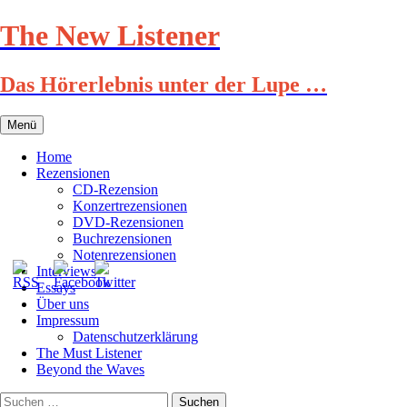
Zum
The New Listener
Inhalt
springen
Das Hörerlebnis unter der Lupe …
Menü
Home
Rezensionen
CD-Rezension
Konzertrezensionen
DVD-Rezensionen
Buchrezensionen
Notenrezensionen
Interviews
Essays
Über uns
Impressum
Datenschutzerklärung
The Must Listener
Beyond the Waves
Suchen