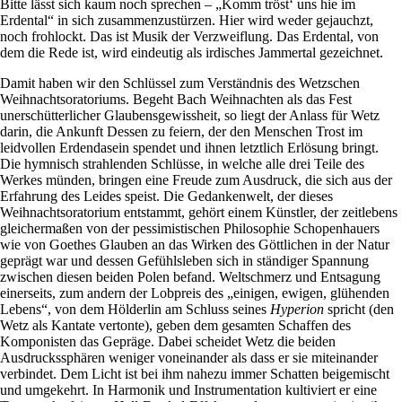
Bitte lässt sich kaum noch sprechen – „Komm tröst‘ uns hie im
Erdental“ in sich zusammenzustürzen. Hier wird weder gejauchzt,
noch frohlockt. Das ist Musik der Verzweiflung. Das Erdental, von
dem die Rede ist, wird eindeutig als irdisches Jammertal gezeichnet.
Damit haben wir den Schlüssel zum Verständnis des Wetzschen
Weihnachtsoratoriums. Begeht Bach Weihnachten als das Fest
unerschütterlicher Glaubensgewissheit, so liegt der Anlass für Wetz
darin, die Ankunft Dessen zu feiern, der den Menschen Trost im
leidvollen Erdendasein spendet und ihnen letztlich Erlösung bringt.
Die hymnisch strahlenden Schlüsse, in welche alle drei Teile des
Werkes münden, bringen eine Freude zum Ausdruck, die sich aus der
Erfahrung des Leides speist. Die Gedankenwelt, der dieses
Weihnachtsoratorium entstammt, gehört einem Künstler, der zeitlebens
gleichermaßen von der pessimistischen Philosophie Schopenhauers
wie von Goethes Glauben an das Wirken des Göttlichen in der Natur
geprägt war und dessen Gefühlsleben sich in ständiger Spannung
zwischen diesen beiden Polen befand. Weltschmerz und Entsagung
einerseits, zum andern der Lobpreis des „einigen, ewigen, glühenden
Lebens“, von dem Hölderlin am Schluss seines
Hyperion
spricht (den
Wetz als Kantate vertonte), geben dem gesamten Schaffen des
Komponisten das Gepräge. Dabei scheidet Wetz die beiden
Ausdruckssphären weniger voneinander als dass er sie miteinander
verbindet. Dem Licht ist bei ihm nahezu immer Schatten beigemischt
und umgekehrt. In Harmonik und Instrumentation kultiviert er eine