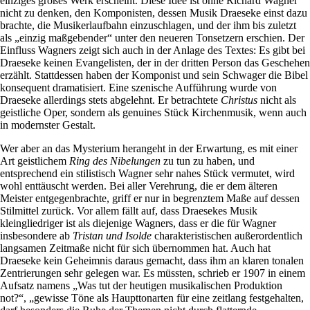
einziges großes Werk erscheint. Diese Idee ist ohne Richard Wagner
nicht zu denken, den Komponisten, dessen Musik Draeseke einst dazu
brachte, die Musikerlaufbahn einzuschlagen, und der ihm bis zuletzt
als „einzig maßgebender“ unter den neueren Tonsetzern erschien. Der
Einfluss Wagners zeigt sich auch in der Anlage des Textes: Es gibt bei
Draeseke keinen Evangelisten, der in der dritten Person das Geschehen
erzählt. Stattdessen haben der Komponist und sein Schwager die Bibel
konsequent dramatisiert. Eine szenische Aufführung wurde von
Draeseke allerdings stets abgelehnt. Er betrachtete
Christus
nicht als
geistliche Oper, sondern als genuines Stück Kirchenmusik, wenn auch
in modernster Gestalt.
Wer aber an das Mysterium herangeht in der Erwartung, es mit einer
Art geistlichem
Ring des Nibelungen
zu tun zu haben, und
entsprechend ein stilistisch Wagner sehr nahes Stück vermutet, wird
wohl enttäuscht werden. Bei aller Verehrung, die er dem älteren
Meister entgegenbrachte, griff er nur in begrenztem Maße auf dessen
Stilmittel zurück. Vor allem fällt auf, dass Draesekes Musik
kleingliedriger ist als diejenige Wagners, dass er die für Wagner
insbesondere ab
Tristan und Isolde
charakteristischen außerordentlich
langsamen Zeitmaße nicht für sich übernommen hat. Auch hat
Draeseke kein Geheimnis daraus gemacht, dass ihm an klaren tonalen
Zentrierungen sehr gelegen war. Es müssten, schrieb er 1907 in einem
Aufsatz namens „Was tut der heutigen musikalischen Produktion
not?“, „gewisse Töne als Haupttonarten für eine zeitlang festgehalten,