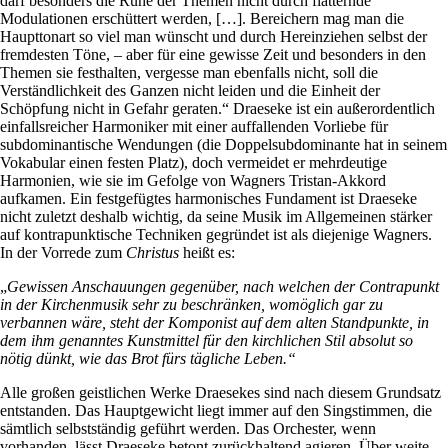
darf besonders die Ruhe der Themen nicht durch flatternde
Modulationen erschüttert werden, […]. Bereichern mag man die
Haupttonart so viel man wünscht und durch Hereinziehen selbst der
fremdesten Töne, – aber für eine gewisse Zeit und besonders in den
Themen sie festhalten, vergesse man ebenfalls nicht, soll die
Verständlichkeit des Ganzen nicht leiden und die Einheit der
Schöpfung nicht in Gefahr geraten.“ Draeseke ist ein außerordentlich
einfallsreicher Harmoniker mit einer auffallenden Vorliebe für
subdominantische Wendungen (die Doppelsubdominante hat in seinem
Vokabular einen festen Platz), doch vermeidet er mehrdeutige
Harmonien, wie sie im Gefolge von Wagners Tristan-Akkord
aufkamen. Ein festgefügtes harmonisches Fundament ist Draeseke
nicht zuletzt deshalb wichtig, da seine Musik im Allgemeinen stärker
auf kontrapunktische Techniken gegründet ist als diejenige Wagners.
In der Vorrede zum
Christus
heißt es:
„
Gewissen Anschauungen gegenüber, nach welchen der Contrapunkt
in der Kirchenmusik sehr zu beschränken, womöglich gar zu
verbannen wäre, steht der Komponist auf dem alten Standpunkte, in
dem ihm genanntes Kunstmittel für den kirchlichen Stil absolut so
nötig dünkt, wie das Brot fürs tägliche Leben.“
Alle großen geistlichen Werke Draesekes sind nach diesem Grundsatz
entstanden. Das Hauptgewicht liegt immer auf den Singstimmen, die
sämtlich selbstständig geführt werden. Das Orchester, wenn
vorhanden, lässt Draeseke betont zurückhaltend agieren. Über weite