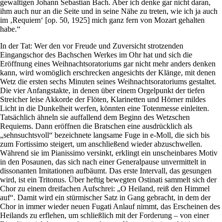
gewaltigen Johann Sebastian Bach. Aber ich denke gar nicht daran,
ihm auch nur an die Seite und in seine Nähe zu treten, wie ich ja auch
im ‚Requiem‘ [op. 50, 1925] mich ganz fern von Mozart gehalten
habe.“
In der Tat: Wer den vor Freude und Zuversicht strotzenden
Eingangschor des Bachschen Werkes im Ohr hat und sich die
Eröffnung eines Weihnachtsoratoriums gar nicht mehr anders denken
kann, wird womöglich erschrecken angesichts der Klänge, mit denen
Wetz die ersten sechs Minuten seines Weihnachtsoratoriums gestaltet.
Die vier Anfangstakte, in denen über einem Orgelpunkt der tiefen
Streicher leise Akkorde der Flöten, Klarinetten und Hörner mildes
Licht in die Dunkelheit werfen, könnten eine Totenmesse einleiten.
Tatsächlich ähneln sie auffallend dem Beginn des Wetzschen
Requiems. Dann eröffnen die Bratschen eine ausdrücklich als
„sehnsuchtsvoll“ bezeichnete langsame Fuge in e-Moll, die sich bis
zum Fortissimo steigert, um anschließend wieder abzuschwellen.
Während sie im Pianissimo versinkt, erklingt ein unscheinbares Motiv
in den Posaunen, das sich nach einer Generalpause unvermittelt in
dissonanten Imitationen aufbäumt. Das erste Intervall, das gesungen
wird, ist ein Tritonus. Über heftig bewegten Ostinati sammelt sich der
Chor zu einem dreifachen Aufschrei: „O Heiland, reiß den Himmel
auf“. Damit wird ein stürmischer Satz in Gang gebracht, in dem der
Chor in immer wieder neuen Fugati Anlauf nimmt, das Erscheinen des
Heilands zu erflehen, um schließlich mit der Forderung – von einer