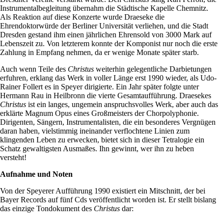
Instrumentalbegleitung übernahm die Städtische Kapelle Chemnitz.
Als Reaktion auf diese Konzerte wurde Draeseke die
Ehrendoktorwürde der Berliner Universität verliehen, und die Stadt
Dresden gestand ihm einen jährlichen Ehrensold von 3000 Mark auf
Lebenszeit zu. Von letzterem konnte der Komponist nur noch die erste
Zahlung in Empfang nehmen, da er wenige Monate später starb.
Auch wenn Teile des
Christus
weiterhin gelegentliche Darbietungen
erfuhren, erklang das Werk in voller Länge erst 1990 wieder, als Udo-
Rainer Follert es in Speyer dirigierte. Ein Jahr später folgte unter
Hermann Rau in Heilbronn die vierte Gesamtaufführung. Draesekes
Christus
ist ein langes, ungemein anspruchsvolles Werk, aber auch das
erklärte Magnum Opus eines Großmeisters der Chorpolyphonie.
Dirigenten, Sängern, Instrumentalisten, die ein besonderes Vergnügen
daran haben, vielstimmig ineinander verflochtene Linien zum
klingenden Leben zu erwecken, bietet sich in dieser Tetralogie ein
Schatz gewaltigsten Ausmaßes. Ihn gewinnt, wer ihn zu heben
versteht!
Aufnahme und Noten
Von der Speyerer Aufführung 1990 existiert ein Mitschnitt, der bei
Bayer Records auf fünf Cds veröffentlicht worden ist. Er stellt bislang
das einzige Tondokument des
Christus
dar: