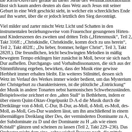
die
Kleist-Ouvertüre
gerade an dieser Stelle des Weihnachtsoratoriums
lässt sich kaum anders deuten als dass Wetz auch Jesus mit seiner
Geburt in eine Welt geschickt sieht, in welcher ein schreckliches Ende
auf ihn wartet, über die er jedoch letztlich den Sieg davonträgt.
Viel milder und zarter mischt Wetz Licht und Schatten in den
instrumentalen beziehungsweise vom Frauenchor gesungenen Hirten-
und Kinderszenen des zweiten und dritten Teils („Hirtenmusik“, Teil 2,
Takt 316ff.; „Christkindle, Christkindle, komm doch zu uns herein“,
Teil 2, Takt 402ff.; „Du lieber, frommer, heilger Christ“, Teil 3, Takt
282ff.). Die freundlichen, leicht beschwingten Melodien in mäßig
bewegtem Tempo erklingen hier zunächst in Moll, bevor sie sich nach
Dur aufhellen. Durchgangs- und Vorhaltsdissonanzen, die sich aus der
Stimmführung ergeben, bewirken, dass der Musik eine gewisse
Herbheit immer erhalten bleibt. Ein weiteres Stilmittel, dessen sich
Wetz im Verlauf des Werkes immer wieder bedient, um das Mysterium
der Christgeburt zu charakterisieren, ist die plötzliche „Entrückung“
der Musik in andere Tonarten nebst harmonischen Schwebezuständen.
Beispielsweise zeichnet er den „alten Stall“ in Bethlehem, indem er
über einem Quint-Oktav-Orgelpunkt D-A-d die Musik durch die
Dreiklänge von d-Moll, C-Dur, B-Dur, as-Moll, d-Moll, es-Moll, des-
Moll, as-Moll, Ges-Dur wandern lässt, um ihn anschließend in einem
übermäßigen Dreiklang über Des, der verminderten Dominante zu A,
der Subdominate zu D und der Dominante zu H „als wie einen
Kristall“ glänzen und scheinen zu lassen (Teil 2, Takt 229–236). Das