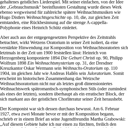
gehaltenes geistliches Liederspiel. Mit seiner einfachen, von der Idee
der „Gebrauchsmusik“ beeinflussten Gestaltung wurde dieses Werk
ebenso wegweisend für zahlreiche spätere Weihnachtsmusiken wie
Hugo Distlers
Weihnachtsgeschichte
op. 10, die, zur gleichen Zeit
entstanden, eine Rückbesinnung auf die strenge A-cappella-
Polyphonie eines Heinrich Schütz einleitet.
Aber auch aus der entgegengesetzten Perspektive des Zeitstrahls
betrachtet, wirkt Wetzens Oratorium in seiner Zeit isoliert, da eine
verstärkte Hinwendung zur Komposition von Weihnachtsoratorien sich
letztmals in der Zeit um 1900 feststellen lässt: Heinrich von
Herzogenberg komponierte 1894
Die Geburt Christi
op. 90, Philipp
Wolfrum 1898
Ein Weihnachtsmysterium
op. 31, der Dresdner
Kreuzkantor Oskar Wermann sein
Weihnachs-Oratorium
op. 110
1904, im gleichen Jahr wie Andreas Hallén sein
Juloratorium
. Somit
erscheint im historischen Zusammenhang das Wetzsche
Weihnachtsoratorium nicht nur als letztes groß dimensioniertes
Weihnachtswerk spätromantisch-symphonischen Stils (oder zumindest
als eines der letzten), sondern überhaupt als ein erratischer Block, der
sich markant aus der geistlichen Chorliteratur seiner Zeit heraushebt.
Der Komponist war sich dessen durchaus bewusst. Am 6. Februar
1927, etwa zwei Monate bevor er mit der Komposition begann,
schrieb er in einem Brief an seine Jugendfreundin Martha Grabowski:
„Auf diesem Gebiete habe ich nur einen zu fürchten, freilich den