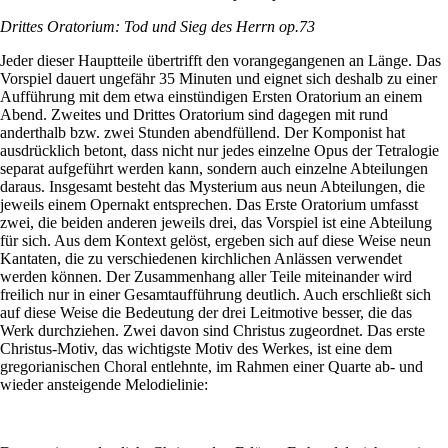
Drittes Oratorium: Tod und Sieg des Herrn op.73
Jeder dieser Hauptteile übertrifft den vorangegangenen an Länge. Das
Vorspiel dauert ungefähr 35 Minuten und eignet sich deshalb zu einer
Aufführung mit dem etwa einstündigen Ersten Oratorium an einem
Abend. Zweites und Drittes Oratorium sind dagegen mit rund
anderthalb bzw. zwei Stunden abendfüllend. Der Komponist hat
ausdrücklich betont, dass nicht nur jedes einzelne Opus der Tetralogie
separat aufgeführt werden kann, sondern auch einzelne Abteilungen
daraus. Insgesamt besteht das Mysterium aus neun Abteilungen, die
jeweils einem Opernakt entsprechen. Das Erste Oratorium umfasst
zwei, die beiden anderen jeweils drei, das Vorspiel ist eine Abteilung
für sich. Aus dem Kontext gelöst, ergeben sich auf diese Weise neun
Kantaten, die zu verschiedenen kirchlichen Anlässen verwendet
werden können. Der Zusammenhang aller Teile miteinander wird
freilich nur in einer Gesamtaufführung deutlich. Auch erschließt sich
auf diese Weise die Bedeutung der drei Leitmotive besser, die das
Werk durchziehen. Zwei davon sind Christus zugeordnet. Das erste
Christus-Motiv, das wichtigste Motiv des Werkes, ist eine dem
gregorianischen Choral entlehnte, im Rahmen einer Quarte ab- und
wieder ansteigende Melodielinie: