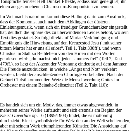
Tonsprache feinster Hell-Dunkel-Effekte, sodass man geneigt ist, ihn
einen ausgesprochenen Chiaroscuro-Komponisten zu nennen.
Im Weihnachtsoratorium kommt diese Haltung darin zum Ausdruck,
dass der Komponist auch nach dem Abklingen der düsteren
Einleitungsmusik, wenn sich ein freudiger Grundcharakter eingestellt
hat, deutlich die Sphäre des zu überwindenden Leides betont, wo sein
Text dies gestattet. So folgt direkt auf Mariae Verkündigung und
Empfängnis die Hinweisung auf den Kreuzestod Jesu („mit seiner
bittern Marter hat er uns all erlost“, Teil 1, Takt 338ff.), und wenn
Christus im Stall zu Bethlehem von den Hirten mit den Worten
gepriesen wird: „du machst mich jeden Jammers frei“ (Teil 2, Takt
479ff.), so liegt der Akzent der Vertonung eindeutig auf dem Jammer.
Die Freude auszudrücken, in welche „Angst und Not“ verkehrt
werden, bleibt der anschließenden Chorfuge vorbehalten. Nach der
Geburt Christi kommentiert Wetz die Menschwerdung Gottes im
Orchester mit einem Beinahe-Selbstzitat (Teil 2, Takt 110):
Es handelt sich um ein Motiv, das, immer etwas abgewandelt, in
mehreren seiner Werke auftaucht und sich erstmals am Beginn der
Kleist-Ouvertüre
op. 16 (1899/1903) findet, die es mottoartig
durchzieht. Kleist symbolisierte für Wetz den an der Welt scheiternden,
aber mit seinem Werk triumphierenden Künstler. Die Anspielung auf