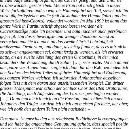
mit der Auferstehung beginnt, aufs Clavier gelegt und den Chor der
Grabeswächter geschrieben. Meine Frau bat mich gleich in dieser
Weise fortzufahren und so war bis Himmelfahrt der Teil, soweit ich ihn
vorläufig fertigstellen wollte (mit Ausnahme der Himmelfahrt und des
grossen Schluss-Chores), vollendet worden. Im Mai 1899 ist dann das
ganze Werk in Partiturschrift abgeschlossen worden; die
Clavierauszüge habe ich nebenher und bald nachher auch persönlich
gefertigt. Um das schwierigste und weniger dankbare zuerst zu
versuchen machte ich mich an das zweite Christi Lehrtätigkeit
umfassende Oratorium, und dann, als ich gefunden, dass es mir nicht
so schwer angekommen sei, damit fertig zu werden, als ich erwartet
hatte, an die zweite Abteilung des ersten Oratoriums, in der mich
besonders die Versuchung durch Satan,
[…]
, sehr reizte. Da ich immer
das ganze vor Augen hatte, sorgte ich dann für den
Rahmen
indem ich
den Schluss des letzten Teiles ausführte: Himmelfahrt und Endgesang
des ganzen Werkes welchem ich sofort den Anfangschor desselben
folgen liess mit dem daran sich anschliessenden Vorspiel. Ein dritter
grosser Höhepunct war schon der Schluss-Chor des IIten Oratoriums,
IIte Abteilung, nach Auferstehung des Lazarus geschaffen worden,
[…]
. Dann machte ich mich an die Passion, und schliesslich an den
Johannes den Täufer vor dem ich mich am meisten fürchtete, der aber,
wie ich hoffe den andern Teilen nicht nachsteht. –
Das ganze ist entschieden aus religiösem Bedürfnisse hervorgegangen
und ich habe die angenehme Genugtuung gehabt, dass speciell positiv