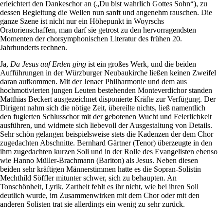
erleichtert den Dankeschor an („Du bist wahrlich Gottes Sohn“), zu
dessen Begleitung die Wellen nun sanft und angenehm rauschen. Die
ganze Szene ist nicht nur ein Höhepunkt in Woyrschs
Oratorienschaffen, man darf sie getrost zu den hervorragendsten
Momenten der chorsymphonischen Literatur des frühen 20.
Jahrhunderts rechnen.
Ja,
Da Jesus auf Erden ging
ist ein großes Werk, und die beiden
Aufführungen in der Würzburger Neubaukirche ließen keinen Zweifel
daran aufkommen. Mit der Jenaer Philharmonie und dem aus
hochmotivierten jungen Leuten bestehenden Monteverdichor standen
Matthias Beckert ausgezeichnet disponierte Kräfte zur Verfügung. Der
Dirigent nahm sich die nötige Zeit, übereilte nichts, ließ namentlich
den fugierten Schlusschor mit der gebotenen Wucht und Feierlichkeit
ausführen, und widmete sich liebevoll der Ausgestaltung von Details.
Sehr schön gelangen beispielsweise stets die Kadenzen der dem Chor
zugedachten Abschnitte. Bernhard Gärtner (Tenor) überzeugte in den
ihm zugedachten kurzen Soli und in der Rolle des Evangelisten ebenso
wie Hanno Müller-Brachmann (Bariton) als Jesus. Neben diesen
beiden sehr kräftigen Männerstimmen hatte es die Sopran-Solistin
Mechthild Söffler mitunter schwer, sich zu behaupten. An
Tonschönheit, Lyrik, Zartheit fehlt es ihr nicht, wie bei ihren Soli
deutlich wurde, im Zusammenwirken mit dem Chor oder mit den
anderen Solisten trat sie allerdings ein wenig zu sehr zurück.