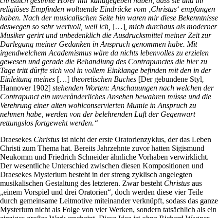
christlich gesinnte Hörer mir kundgegeben haben, dass sie und ihr
religiöses Empfinden woltuende Eindrücke vom ‚Christus‘ empfangen
haben. Nach der musicalischen Seite hin waren mir diese Bekenntnisse
deswegen so sehr wertvoll, weil ich,
[…]
, mich durchaus als moderner
Musiker gerirt und unbedenklich die Ausdrucksmittel meiner Zeit zur
Darlegung meiner Gedanken in Anspruch genommen habe. Mit
irgendwelchem Academismus wäre da nichts lebenvolles zu erzielen
gewesen und gerade die Behandlung des Contrapunctes die hier zu
Tage tritt dürfte sich wol in vollem Einklange befinden mit den in der
Einleitung meines
[…]
theoretischen Buches
[Der gebundene Styl,
Hannover 1902]
stehenden Worten: Anschauungen nach welchen der
Contrapunct ein unveränderliches Ansehen bewahren müsse und die
Verehrung einer alten wohlconservierten Mumie in Anspruch zu
nehmen habe, werden von der belehrenden Luft der Gegenwart
rettungslos fortgeweht werden.“
Draesekes
Christus
ist nicht der erste Oratorienzyklus, der das Leben
Christi zum Thema hat. Bereits Jahrzehnte zuvor hatten Sigismund
Neukomm und Friedrich Schneider ähnliche Vorhaben verwirklicht.
Der wesentliche Unterschied zwischen diesen Kompositionen und
Draesekes Mysterium besteht in der streng zyklisch angelegten
musikalischen Gestaltung des letzteren. Zwar besteht
Christus
aus
„einem Vorspiel und drei Oratorien“, doch werden diese vier Teile
durch gemeinsame Leitmotive miteinander verknüpft, sodass das ganze
Mysterium nicht als Folge von vier Werken, sondern tatsächlich als ein