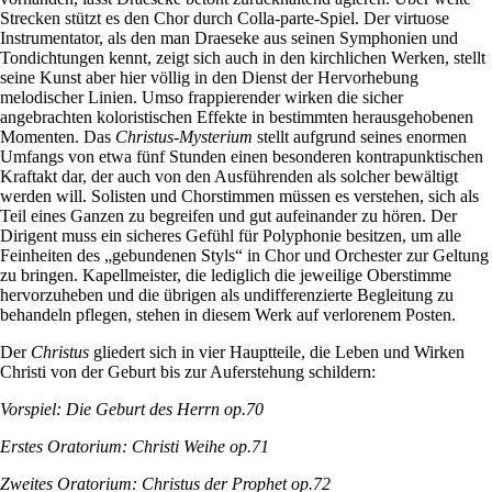
Strecken stützt es den Chor durch Colla-parte-Spiel. Der virtuose
Instrumentator, als den man Draeseke aus seinen Symphonien und
Tondichtungen kennt, zeigt sich auch in den kirchlichen Werken, stellt
seine Kunst aber hier völlig in den Dienst der Hervorhebung
melodischer Linien. Umso frappierender wirken die sicher
angebrachten koloristischen Effekte in bestimmten herausgehobenen
Momenten. Das
Christus-Mysterium
stellt aufgrund seines enormen
Umfangs von etwa fünf Stunden einen besonderen kontrapunktischen
Kraftakt dar, der auch von den Ausführenden als solcher bewältigt
werden will. Solisten und Chorstimmen müssen es verstehen, sich als
Teil eines Ganzen zu begreifen und gut aufeinander zu hören. Der
Dirigent muss ein sicheres Gefühl für Polyphonie besitzen, um alle
Feinheiten des „gebundenen Styls“ in Chor und Orchester zur Geltung
zu bringen. Kapellmeister, die lediglich die jeweilige Oberstimme
hervorzuheben und die übrigen als undifferenzierte Begleitung zu
behandeln pflegen, stehen in diesem Werk auf verlorenem Posten.
Der
Christus
gliedert sich in vier Hauptteile, die Leben und Wirken
Christi von der Geburt bis zur Auferstehung schildern:
Vorspiel: Die Geburt des Herrn op.70
Erstes Oratorium: Christi Weihe op.71
Zweites Oratorium: Christus der Prophet op.72