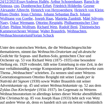
24/12/2021
Essay
Andreas Hallén
,
Arthur Schopenhauer
,
Baruch de
Spinoza
,
cpo
,
Dombergchor Erfurt
,
Friedrich Hölderlin
,
George
Alexander Albrecht
,
Heinrich von Herzogenberg
,
Heinrich von Kleist
,
Hugo Distler
,
Jesus Christus
,
Johann Sebastian Bach
,
Johann
Wolfgang von Goethe
,
Joseph Haas
,
Marietta Zumbült
,
Máté Sólyom-
Nagy
,
Oskar Wermann
,
Ottorino Respighi
,
Philharmonischer Chor
Erfurt
,
Philipp Wolfrum
,
Richard Wetz
,
Rudolf Benl
,
Thüringisches
Kammerorchester Weimar
,
Walter Braunfels
,
Weihnachten
,
Weihnachtsoratorium
Florian Schuck
Unter den oratorischen Werken, die die Weihnachtsgeschichte
thematisieren, nimmt das
Weihnachts-Oratorium auf alt-deutsche
Gedichte
für Sopran- und Bariton-Solo, gemischten Chor und
Orchester op. 53 von Richard Wetz (1875–1935) eine besondere
Stellung ein. 1929 vollendet, fällt seine Entstehung in eine Zeit, in der
nur verhältnismäßig wenige Komponisten größere Konzertwerke zum
Thema „Weihnachten“ schrieben. Zu nennen sind unter Wetzens
Generationsgenossen Ottorino Respighi mit seiner
Lauda per la
Natività del Signore
(1930) sowie Walter Braunfels mit seiner
Adventskantate
op. 45 und seiner
Weihnachtskantate
op. 52 aus dem
Zyklus
Das Kirchenjahr
(1934–1937). Im Gegensatz zu Wetzens
Weihnachtsoratorium ist allerdings keines dieser Werke abendfüllend.
Die
Christnacht
op. 85 von Joseph Haas (1933) hebt sich von Wetz
auf andere Weise ab, denn es handelt sich um ein betont volkstümlich