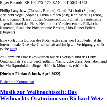
Bayer Records, BR 100 175–179; EAN: 4011563101758
Phillip Langshaw (Christus, Bariton), Carola Bischoff (Sopran),
Adelheid Vogel (Sopran), Elvira Dreßen (Alt), Karl Markus (Tenor),
Bernd Kämpf (Bass), Jürgen Sonnenschmidt (Orgel), Evangelische
Jugendkantorei der Pfalz, Heilbronner Vokalensemble, Pfälzische
Kurrende, Staatliche Philharmonie Breslau, Udo-Rainer Follert
(Dirigent)
Eine vorläufige Edition des Notentextes aller vier Hauptteile hat die
Internationale Draeseke-Gesellschaft auf imslp zur Verfügung gestellt
(siehe
hier
).
Zu Lebzeiten Draesekes wurden nur das Vorspiel und das Dritte
Oratorium als Partitur veröffentlicht. Nachdrucke dieser Ausgaben sind
bei Musikproduktion Jürgen Höflich, München, erhältlich.
[Norbert Florian Schuck, April 2022]
Bisher ein Kommentar
Musik zur Weihnachtszeit: Das
Weihnachts-Oratorium von Richard Wetz