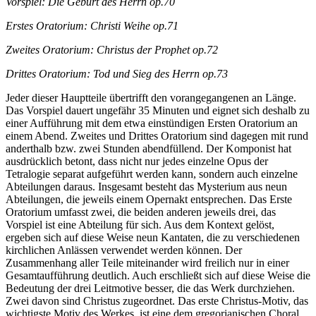
Vorspiel: Die Geburt des Herrn op.70
Erstes Oratorium: Christi Weihe op.71
Zweites Oratorium: Christus der Prophet op.72
Drittes Oratorium: Tod und Sieg des Herrn op.73
Jeder dieser Hauptteile übertrifft den vorangegangenen an Länge.
Das Vorspiel dauert ungefähr 35 Minuten und eignet sich deshalb zu
einer Aufführung mit dem etwa einstündigen Ersten Oratorium an
einem Abend. Zweites und Drittes Oratorium sind dagegen mit rund
anderthalb bzw. zwei Stunden abendfüllend. Der Komponist hat
ausdrücklich betont, dass nicht nur jedes einzelne Opus der
Tetralogie separat aufgeführt werden kann, sondern auch einzelne
Abteilungen daraus. Insgesamt besteht das Mysterium aus neun
Abteilungen, die jeweils einem Opernakt entsprechen. Das Erste
Oratorium umfasst zwei, die beiden anderen jeweils drei, das
Vorspiel ist eine Abteilung für sich. Aus dem Kontext gelöst,
ergeben sich auf diese Weise neun Kantaten, die zu verschiedenen
kirchlichen Anlässen verwendet werden können. Der
Zusammenhang aller Teile miteinander wird freilich nur in einer
Gesamtaufführung deutlich. Auch erschließt sich auf diese Weise die
Bedeutung der drei Leitmotive besser, die das Werk durchziehen.
Zwei davon sind Christus zugeordnet. Das erste Christus-Motiv, das
wichtigste Motiv des Werkes, ist eine dem gregorianischen Choral