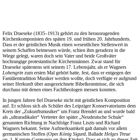
Felix Draeseke (1835–1913) gehört zu den herausragenden
Kirchenkomponisten des späten 19. und frühen 20. Jahrhunderts.
Dass er der geistlichen Musik einen wesentlichen Stellenwert in
seinem Schaffen beimessen würde, schien ihm geradezu in die
Wiege gelegt, waren doch sein Vater und beide Großväter
hochrangige protestantische Kirchenmänner. Zwar stand für
Draeseke spätestens seit seinem 17. Lebensjahr, als er Wagners
Lohengrin
zum ersten Mal gehört hatte, fest, dass er entgegen der
Familientradition Musiker werden wollte, doch verfügte er aufgrund
seiner Herkunft über ausgezeichnete Bibelkenntnisse, die sich
durchaus mit denen eines Fachtheologen messen konnten.
In jungen Jahren fiel Draeseke nicht mit geistlichen Komposition
auf. Er schloss sich als Schüler des Leipziger Konservatoriums dem
Kreis der „Zukunftsmusiker“ um Franz Brendel an und wurde bald
als „ultraradikaler“ Vertreter der später „Neudeutsche Schule“
genannten Richtung in Nachfolge Franz Liszts und Richard
Wagners bekannt. Seine Aufmerksamkeit galt damals vor allem
germanischen Stoffen (Oper
König Sigurd
, Ballade
Helges Treue
op. 1, Kantate
Germania an ihre Kinder
). Dass er sich zu dieser Zeit