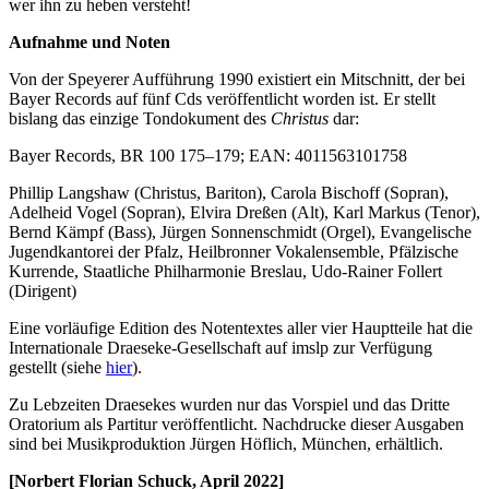
wer ihn zu heben versteht!
Aufnahme und Noten
Von der Speyerer Aufführung 1990 existiert ein Mitschnitt, der bei
Bayer Records auf fünf Cds veröffentlicht worden ist. Er stellt
bislang das einzige Tondokument des
Christus
dar:
Bayer Records, BR 100 175–179; EAN: 4011563101758
Phillip Langshaw (Christus, Bariton), Carola Bischoff (Sopran),
Adelheid Vogel (Sopran), Elvira Dreßen (Alt), Karl Markus (Tenor),
Bernd Kämpf (Bass), Jürgen Sonnenschmidt (Orgel), Evangelische
Jugendkantorei der Pfalz, Heilbronner Vokalensemble, Pfälzische
Kurrende, Staatliche Philharmonie Breslau, Udo-Rainer Follert
(Dirigent)
Eine vorläufige Edition des Notentextes aller vier Hauptteile hat die
Internationale Draeseke-Gesellschaft auf imslp zur Verfügung
gestellt (siehe
hier
).
Zu Lebzeiten Draesekes wurden nur das Vorspiel und das Dritte
Oratorium als Partitur veröffentlicht. Nachdrucke dieser Ausgaben
sind bei Musikproduktion Jürgen Höflich, München, erhältlich.
[Norbert Florian Schuck, April 2022]