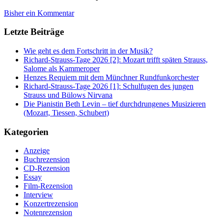
Bisher ein Kommentar
Letzte Beiträge
Wie geht es dem Fortschritt in der Musik?
Richard-Strauss-Tage 2026 [2]: Mozart trifft späten Strauss,
Salome als Kammeroper
Henzes Requiem mit dem Münchner Rundfunkorchester
Richard-Strauss-Tage 2026 [1]: Schulfugen des jungen
Strauss und Bülows Nirvana
Die Pianistin Beth Levin – tief durchdrungenes Musizieren
(Mozart, Tiessen, Schubert)
Kategorien
Anzeige
Buchrezension
CD-Rezension
Essay
Film-Rezension
Interview
Konzertrezension
Notenrezension