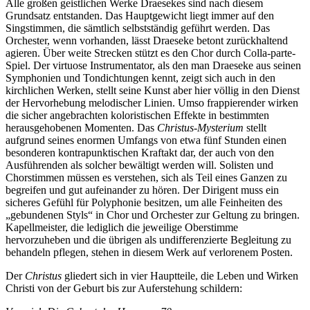
Alle großen geistlichen Werke Draesekes sind nach diesem
Grundsatz entstanden. Das Hauptgewicht liegt immer auf den
Singstimmen, die sämtlich selbstständig geführt werden. Das
Orchester, wenn vorhanden, lässt Draeseke betont zurückhaltend
agieren. Über weite Strecken stützt es den Chor durch Colla-parte-
Spiel. Der virtuose Instrumentator, als den man Draeseke aus seinen
Symphonien und Tondichtungen kennt, zeigt sich auch in den
kirchlichen Werken, stellt seine Kunst aber hier völlig in den Dienst
der Hervorhebung melodischer Linien. Umso frappierender wirken
die sicher angebrachten koloristischen Effekte in bestimmten
herausgehobenen Momenten. Das
Christus-Mysterium
stellt
aufgrund seines enormen Umfangs von etwa fünf Stunden einen
besonderen kontrapunktischen Kraftakt dar, der auch von den
Ausführenden als solcher bewältigt werden will. Solisten und
Chorstimmen müssen es verstehen, sich als Teil eines Ganzen zu
begreifen und gut aufeinander zu hören. Der Dirigent muss ein
sicheres Gefühl für Polyphonie besitzen, um alle Feinheiten des
„gebundenen Styls“ in Chor und Orchester zur Geltung zu bringen.
Kapellmeister, die lediglich die jeweilige Oberstimme
hervorzuheben und die übrigen als undifferenzierte Begleitung zu
behandeln pflegen, stehen in diesem Werk auf verlorenem Posten.
Der
Christus
gliedert sich in vier Hauptteile, die Leben und Wirken
Christi von der Geburt bis zur Auferstehung schildern: