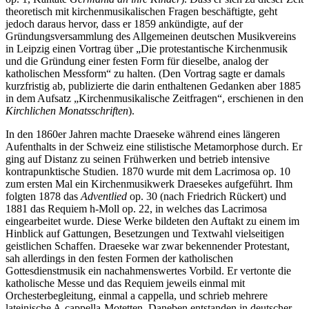
theoretisch mit kirchenmusikalischen Fragen beschäftigte, geht
jedoch daraus hervor, dass er 1859 ankündigte, auf der
Gründungsversammlung des Allgemeinen deutschen Musikvereins
in Leipzig einen Vortrag über „Die protestantische Kirchenmusik
und die Gründung einer festen Form für dieselbe, analog der
katholischen Messform“ zu halten. (Den Vortrag sagte er damals
kurzfristig ab, publizierte die darin enthaltenen Gedanken aber 1885
in dem Aufsatz „Kirchenmusikalische Zeitfragen“, erschienen in den
Kirchlichen Monatsschriften
).
In den 1860er Jahren machte Draeseke während eines längeren
Aufenthalts in der Schweiz eine stilistische Metamorphose durch. Er
ging auf Distanz zu seinen Frühwerken und betrieb intensive
kontrapunktische Studien. 1870 wurde mit dem Lacrimosa op. 10
zum ersten Mal ein Kirchenmusikwerk Draesekes aufgeführt. Ihm
folgten 1878 das
Adventlied
op. 30 (nach Friedrich Rückert) und
1881 das Requiem h-Moll op. 22, in welches das Lacrimosa
eingearbeitet wurde. Diese Werke bildeten den Auftakt zu einem im
Hinblick auf Gattungen, Besetzungen und Textwahl vielseitigen
geistlichen Schaffen. Draeseke war zwar bekennender Protestant,
sah allerdings in den festen Formen der katholischen
Gottesdienstmusik ein nachahmenswertes Vorbild. Er vertonte die
katholische Messe und das Requiem jeweils einmal mit
Orchesterbegleitung, einmal a cappella, und schrieb mehrere
lateinische A-cappella-Motetten. Daneben entstanden in deutscher