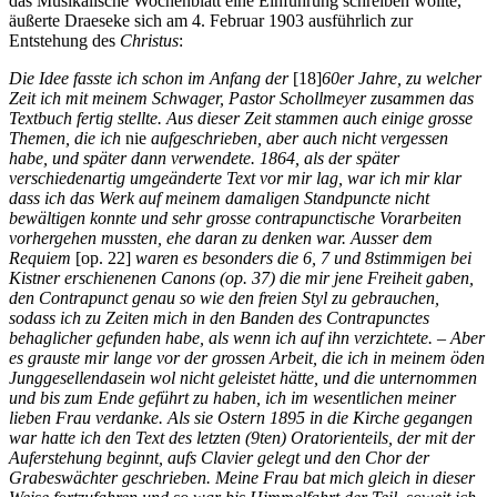
das Musikalische Wochenblatt eine Einführung schreiben wollte,
äußerte Draeseke sich am 4. Februar 1903 ausführlich zur
Entstehung des
Christus
:
Die Idee fasste ich schon im Anfang der
[18]
60er Jahre, zu welcher
Zeit ich mit meinem Schwager, Pastor Schollmeyer zusammen das
Textbuch fertig stellte. Aus dieser Zeit stammen auch einige grosse
Themen, die ich
nie
aufgeschrieben, aber auch nicht vergessen
habe, und später dann verwendete. 1864, als der später
verschiedenartig umgeänderte Text vor mir lag, war ich mir klar
dass ich das Werk auf meinem damaligen Standpuncte nicht
bewältigen konnte und sehr grosse contrapunctische Vorarbeiten
vorhergehen mussten, ehe daran zu denken war. Ausser dem
Requiem
[op. 22]
waren es besonders die 6, 7 und 8stimmigen bei
Kistner erschienenen Canons (op. 37) die mir jene Freiheit gaben,
den Contrapunct genau so wie den freien Styl zu gebrauchen,
sodass ich zu Zeiten mich in den Banden des Contrapunctes
behaglicher gefunden habe, als wenn ich auf ihn verzichtete. – Aber
es grauste mir lange vor der grossen Arbeit, die ich in meinem öden
Junggesellendasein wol nicht geleistet hätte, und die unternommen
und bis zum Ende geführt zu haben, ich im wesentlichen meiner
lieben Frau verdanke. Als sie Ostern 1895 in die Kirche gegangen
war hatte ich den Text des letzten (9ten) Oratorienteils, der mit der
Auferstehung beginnt, aufs Clavier gelegt und den Chor der
Grabeswächter geschrieben. Meine Frau bat mich gleich in dieser