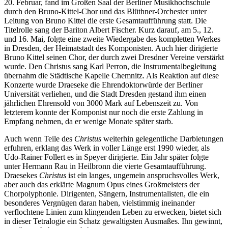
20. Februar, fand im Großen Saal der Berliner Musikhochschule
durch den Bruno-Kittel-Chor und das Blüthner-Orchester unter
Leitung von Bruno Kittel die erste Gesamtaufführung statt. Die
Titelrolle sang der Bariton Albert Fischer. Kurz darauf, am 5., 12.
und 16. Mai, folgte eine zweite Wiedergabe des kompletten Werkes
in Dresden, der Heimatstadt des Komponisten. Auch hier dirigierte
Bruno Kittel seinen Chor, der durch zwei Dresdner Vereine verstärkt
wurde. Den Christus sang Karl Perron, die Instrumentalbegleitung
übernahm die Städtische Kapelle Chemnitz. Als Reaktion auf diese
Konzerte wurde Draeseke die Ehrendoktorwürde der Berliner
Universität verliehen, und die Stadt Dresden gestand ihm einen
jährlichen Ehrensold von 3000 Mark auf Lebenszeit zu. Von
letzterem konnte der Komponist nur noch die erste Zahlung in
Empfang nehmen, da er wenige Monate später starb.
Auch wenn Teile des
Christus
weiterhin gelegentliche Darbietungen
erfuhren, erklang das Werk in voller Länge erst 1990 wieder, als
Udo-Rainer Follert es in Speyer dirigierte. Ein Jahr später folgte
unter Hermann Rau in Heilbronn die vierte Gesamtaufführung.
Draesekes
Christus
ist ein langes, ungemein anspruchsvolles Werk,
aber auch das erklärte Magnum Opus eines Großmeisters der
Chorpolyphonie. Dirigenten, Sängern, Instrumentalisten, die ein
besonderes Vergnügen daran haben, vielstimmig ineinander
verflochtene Linien zum klingenden Leben zu erwecken, bietet sich
in dieser Tetralogie ein Schatz gewaltigsten Ausmaßes. Ihn gewinnt,