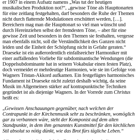
er 1907 in einem Aufsatz namens „Was tut der heutigen
musikalischen Produktion not?“, „gewisse Töne als Haupttonarten
für eine zeitlang festgehalten, darf besonders die Ruhe der Themen
nicht durch flatternde Modulationen erschüttert werden, […].
Bereichern mag man die Haupttonart so viel man wünscht und
durch Hereinziehen selbst der fremdesten Töne, – aber für eine
gewisse Zeit und besonders in den Themen sie festhalten, vergesse
man ebenfalls nicht, soll die Verständlichkeit des Ganzen nicht
leiden und die Einheit der Schöpfung nicht in Gefahr geraten.“
Draeseke ist ein außerordentlich einfallsreicher Harmoniker mit
einer auffallenden Vorliebe für subdominantische Wendungen (die
Doppelsubdominante hat in seinem Vokabular einen festen Platz),
doch vermeidet er mehrdeutige Harmonien, wie sie im Gefolge von
Wagners Tristan-Akkord aufkamen. Ein festgefügtes harmonisches
Fundament ist Draeseke nicht zuletzt deshalb wichtig, da seine
Musik im Allgemeinen stärker auf kontrapunktische Techniken
gegründet ist als diejenige Wagners. In der Vorrede zum
Christus
heißt es:
„
Gewissen Anschauungen gegenüber, nach welchen der
Contrapunkt in der Kirchenmusik sehr zu beschränken, womöglich
gar zu verbannen wäre, steht der Komponist auf dem alten
Standpunkte, in dem ihm genanntes Kunstmittel für den kirchlichen
Stil absolut so nötig dünkt, wie das Brot fürs tägliche Leben.“