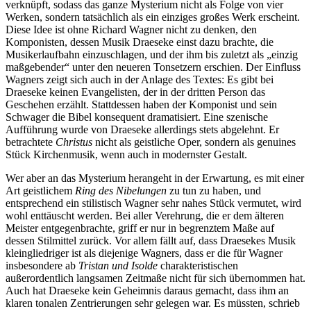
verknüpft, sodass das ganze Mysterium nicht als Folge von vier
Werken, sondern tatsächlich als ein einziges großes Werk erscheint.
Diese Idee ist ohne Richard Wagner nicht zu denken, den
Komponisten, dessen Musik Draeseke einst dazu brachte, die
Musikerlaufbahn einzuschlagen, und der ihm bis zuletzt als „einzig
maßgebender“ unter den neueren Tonsetzern erschien. Der Einfluss
Wagners zeigt sich auch in der Anlage des Textes: Es gibt bei
Draeseke keinen Evangelisten, der in der dritten Person das
Geschehen erzählt. Stattdessen haben der Komponist und sein
Schwager die Bibel konsequent dramatisiert. Eine szenische
Aufführung wurde von Draeseke allerdings stets abgelehnt. Er
betrachtete
Christus
nicht als geistliche Oper, sondern als genuines
Stück Kirchenmusik, wenn auch in modernster Gestalt.
Wer aber an das Mysterium herangeht in der Erwartung, es mit einer
Art geistlichem
Ring des Nibelungen
zu tun zu haben, und
entsprechend ein stilistisch Wagner sehr nahes Stück vermutet, wird
wohl enttäuscht werden. Bei aller Verehrung, die er dem älteren
Meister entgegenbrachte, griff er nur in begrenztem Maße auf
dessen Stilmittel zurück. Vor allem fällt auf, dass Draesekes Musik
kleingliedriger ist als diejenige Wagners, dass er die für Wagner
insbesondere ab
Tristan und Isolde
charakteristischen
außerordentlich langsamen Zeitmaße nicht für sich übernommen hat.
Auch hat Draeseke kein Geheimnis daraus gemacht, dass ihm an
klaren tonalen Zentrierungen sehr gelegen war. Es müssten, schrieb