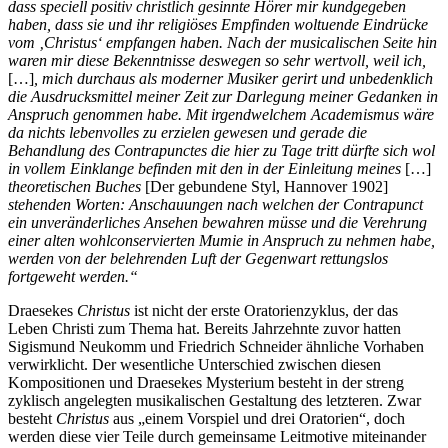
dass speciell positiv christlich gesinnte Hörer mir kundgegeben
haben, dass sie und ihr religiöses Empfinden woltuende Eindrücke
vom ‚Christus‘ empfangen haben. Nach der musicalischen Seite hin
waren mir diese Bekenntnisse deswegen so sehr wertvoll, weil ich,
[…]
, mich durchaus als moderner Musiker gerirt und unbedenklich
die Ausdrucksmittel meiner Zeit zur Darlegung meiner Gedanken in
Anspruch genommen habe. Mit irgendwelchem Academismus wäre
da nichts lebenvolles zu erzielen gewesen und gerade die
Behandlung des Contrapunctes die hier zu Tage tritt dürfte sich wol
in vollem Einklange befinden mit den in der Einleitung meines
[…]
theoretischen Buches
[Der gebundene Styl, Hannover 1902]
stehenden Worten: Anschauungen nach welchen der Contrapunct
ein unveränderliches Ansehen bewahren müsse und die Verehrung
einer alten wohlconservierten Mumie in Anspruch zu nehmen habe,
werden von der belehrenden Luft der Gegenwart rettungslos
fortgeweht werden.“
Draesekes
Christus
ist nicht der erste Oratorienzyklus, der das
Leben Christi zum Thema hat. Bereits Jahrzehnte zuvor hatten
Sigismund Neukomm und Friedrich Schneider ähnliche Vorhaben
verwirklicht. Der wesentliche Unterschied zwischen diesen
Kompositionen und Draesekes Mysterium besteht in der streng
zyklisch angelegten musikalischen Gestaltung des letzteren. Zwar
besteht
Christus
aus „einem Vorspiel und drei Oratorien“, doch
werden diese vier Teile durch gemeinsame Leitmotive miteinander