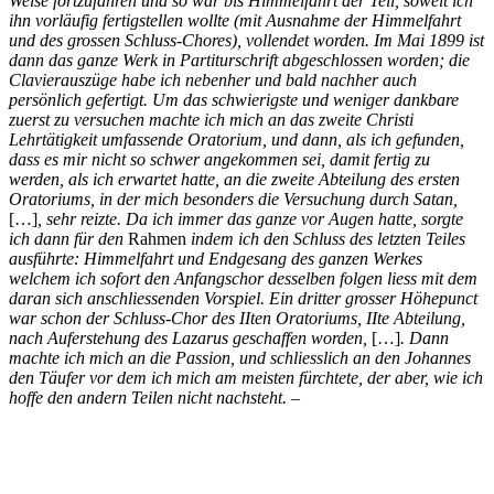
Weise fortzufahren und so war bis Himmelfahrt der Teil, soweit ich
ihn vorläufig fertigstellen wollte (mit Ausnahme der Himmelfahrt
und des grossen Schluss-Chores), vollendet worden. Im Mai 1899 ist
dann das ganze Werk in Partiturschrift abgeschlossen worden; die
Clavierauszüge habe ich nebenher und bald nachher auch
persönlich gefertigt. Um das schwierigste und weniger dankbare
zuerst zu versuchen machte ich mich an das zweite Christi
Lehrtätigkeit umfassende Oratorium, und dann, als ich gefunden,
dass es mir nicht so schwer angekommen sei, damit fertig zu
werden, als ich erwartet hatte, an die zweite Abteilung des ersten
Oratoriums, in der mich besonders die Versuchung durch Satan,
[…]
, sehr reizte. Da ich immer das ganze vor Augen hatte, sorgte
ich dann für den
Rahmen
indem ich den Schluss des letzten Teiles
ausführte: Himmelfahrt und Endgesang des ganzen Werkes
welchem ich sofort den Anfangschor desselben folgen liess mit dem
daran sich anschliessenden Vorspiel. Ein dritter grosser Höhepunct
war schon der Schluss-Chor des IIten Oratoriums, IIte Abteilung,
nach Auferstehung des Lazarus geschaffen worden,
[…]
. Dann
machte ich mich an die Passion, und schliesslich an den Johannes
den Täufer vor dem ich mich am meisten fürchtete, der aber, wie ich
hoffe den andern Teilen nicht nachsteht. –