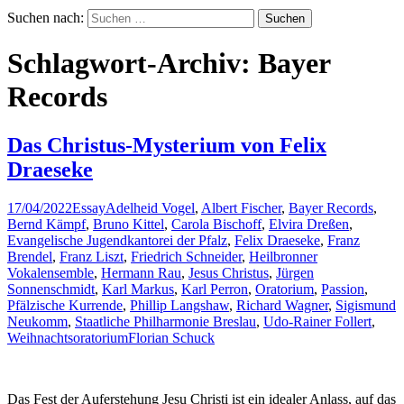
Suchen nach:
Schlagwort-Archiv: Bayer
Records
Das Christus-Mysterium von Felix
Draeseke
17/04/2022
Essay
Adelheid Vogel
,
Albert Fischer
,
Bayer Records
,
Bernd Kämpf
,
Bruno Kittel
,
Carola Bischoff
,
Elvira Dreßen
,
Evangelische Jugendkantorei der Pfalz
,
Felix Draeseke
,
Franz
Brendel
,
Franz Liszt
,
Friedrich Schneider
,
Heilbronner
Vokalensemble
,
Hermann Rau
,
Jesus Christus
,
Jürgen
Sonnenschmidt
,
Karl Markus
,
Karl Perron
,
Oratorium
,
Passion
,
Pfälzische Kurrende
,
Phillip Langshaw
,
Richard Wagner
,
Sigismund
Neukomm
,
Staatliche Philharmonie Breslau
,
Udo-Rainer Follert
,
Weihnachtsoratorium
Florian Schuck
Das Fest der Auferstehung Jesu Christi ist ein idealer Anlass, auf das