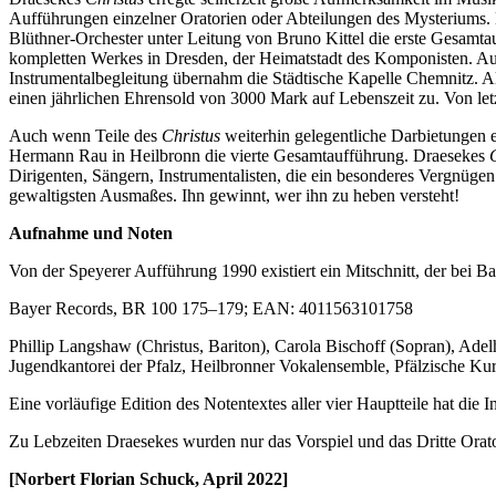
Aufführungen einzelner Oratorien oder Abteilungen des Mysteriums. E
Blüthner-Orchester unter Leitung von Bruno Kittel die erste Gesamtauf
kompletten Werkes in Dresden, der Heimatstadt des Komponisten. Auch
Instrumentalbegleitung übernahm die Städtische Kapelle Chemnitz. A
einen jährlichen Ehrensold von 3000 Mark auf Lebenszeit zu. Von le
Auch wenn Teile des
Christus
weiterhin gelegentliche Darbietungen er
Hermann Rau in Heilbronn die vierte Gesamtaufführung. Draesekes
Dirigenten, Sängern, Instrumentalisten, die ein besonderes Vergnügen
gewaltigsten Ausmaßes. Ihn gewinnt, wer ihn zu heben versteht!
Aufnahme und Noten
Von der Speyerer Aufführung 1990 existiert ein Mitschnitt, der bei Ba
Bayer Records, BR 100 175–179; EAN: 4011563101758
Phillip Langshaw (Christus, Bariton), Carola Bischoff (Sopran), Ade
Jugendkantorei der Pfalz, Heilbronner Vokalensemble, Pfälzische Kurr
Eine vorläufige Edition des Notentextes aller vier Hauptteile hat die 
Zu Lebzeiten Draesekes wurden nur das Vorspiel und das Dritte Orato
[Norbert Florian Schuck, April 2022]