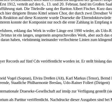
rst 1912, verteilt auf den 6., 13. und 20. Februar, fand im Großen Sa
führung statt. Die Titelrolle sang der Bariton Albert Fischer. Kurz dar
 hier dirigierte Bruno Kittel seinen Chor, der durch zwei Dresdner Ve
ls Reaktion auf diese Konzerte wurde Draeseke die Ehrendoktorwürde de
tzterem konnte der Komponist nur noch die erste Zahlung in Empfang n
fuhren, erklang das Werk in voller Länge erst 1990 wieder, als Udo-Raine
Christus
ist ein langes, ungemein anspruchsvolles Werk, aber auch das
 daran haben, vielstimmig ineinander verflochtene Linien zum klingende
yer Records auf fünf Cds veröffentlicht worden ist. Er stellt bislang 
lheid Vogel (Sopran), Elvira Dreßen (Alt), Karl Markus (Tenor), Bern
ende, Staatliche Philharmonie Breslau, Udo-Rainer Follert (Dirigent)
Internationale Draeseke-Gesellschaft auf imslp zur Verfügung gestellt (s
rium als Partitur veröffentlicht. Nachdrucke dieser Ausgaben sind bei