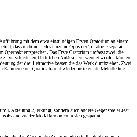
er Aufführung mit dem etwa einstündigen Ersten Oratorium an einem
ont, dass nicht nur jedes einzelne Opus der Tetralogie separat
em Opernakt entsprechen. Das Erste Oratorium umfasst zwei, die
 die zu verschiedenen kirchlichen Anlässen verwendet werden können.
edeutung der drei Leitmotive besser, die das Werk durchziehen. Zwei
 im Rahmen einer Quarte ab- und wieder ansteigende Melodielinie:
ium I, Abteilung 2) erklingt, sondern auch andere Gegenspieler Jesu
tonusabstand zweier Moll-Harmonien in sich gespannt:
he, die das Werk an die Ausführenden stellt, jahrelang nur zu