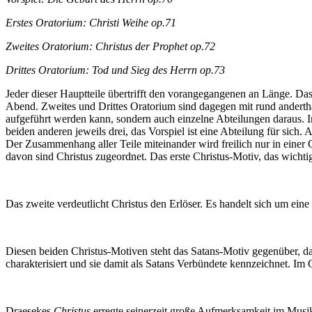
Erstes Oratorium: Christi Weihe op.71
Zweites Oratorium: Christus der Prophet op.72
Drittes Oratorium: Tod und Sieg des Herrn op.73
Jeder dieser Hauptteile übertrifft den vorangegangenen an Länge. Da
Abend. Zweites und Drittes Oratorium sind dagegen mit rund andertha
aufgeführt werden kann, sondern auch einzelne Abteilungen daraus. I
beiden anderen jeweils drei, das Vorspiel ist eine Abteilung für sic
Der Zusammenhang aller Teile miteinander wird freilich nur in einer 
davon sind Christus zugeordnet. Das erste Christus-Motiv, das wichti
Das zweite verdeutlicht Christus den Erlöser. Es handelt sich um eine
Diesen beiden Christus-Motiven steht das Satans-Motiv gegenüber, das
charakterisiert und sie damit als Satans Verbündete kennzeichnet. Im
Draesekes
Christus
erregte seinerzeit große Aufmerksamkeit im Musik