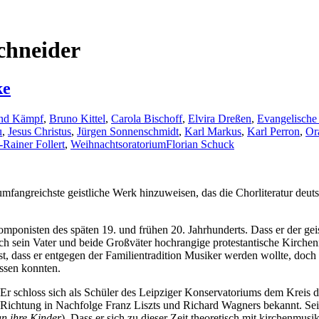
chneider
ke
nd Kämpf
,
Bruno Kittel
,
Carola Bischoff
,
Elvira Dreßen
,
Evangelische 
u
,
Jesus Christus
,
Jürgen Sonnenschmidt
,
Karl Markus
,
Karl Perron
,
Or
Rainer Follert
,
Weihnachtsoratorium
Florian Schuck
s umfangreichste geistliche Werk hinzuweisen, das die Chorliteratur deut
ponisten des späten 19. und frühen 20. Jahrhunderts. Dass er der geis
h sein Vater und beide Großväter hochrangige protestantische Kirchen
st, dass er entgegen der Familientradition Musiker werden wollte, doch
ssen konnten.
f. Er schloss sich als Schüler des Leipziger Konservatoriums dem Krei
en Richtung in Nachfolge Franz Liszts und Richard Wagners bekannt. S
n ihre Kinder
). Dass er sich zu dieser Zeit theoretisch mit kirchenmusi