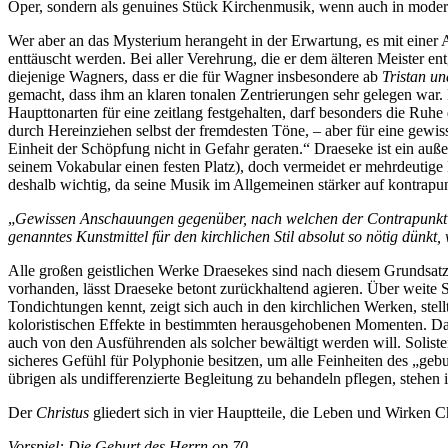
Oper, sondern als genuines Stück Kirchenmusik, wenn auch in modern
Wer aber an das Mysterium herangeht in der Erwartung, es mit einer 
enttäuscht werden. Bei aller Verehrung, die er dem älteren Meister ent
diejenige Wagners, dass er die für Wagner insbesondere ab
Tristan un
gemacht, dass ihm an klaren tonalen Zentrierungen sehr gelegen war.
Haupttonarten für eine zeitlang festgehalten, darf besonders die Ru
durch Hereinziehen selbst der fremdesten Töne, – aber für eine gewiss
Einheit der Schöpfung nicht in Gefahr geraten.“ Draeseke ist ein au
seinem Vokabular einen festen Platz), doch vermeidet er mehrdeutig
deshalb wichtig, da seine Musik im Allgemeinen stärker auf kontrapu
„
Gewissen Anschauungen gegenüber, nach welchen der Contrapunkt i
genanntes Kunstmittel für den kirchlichen Stil absolut so nötig dünkt,
Alle großen geistlichen Werke Draesekes sind nach diesem Grundsatz
vorhanden, lässt Draeseke betont zurückhaltend agieren. Über weite 
Tondichtungen kennt, zeigt sich auch in den kirchlichen Werken, stel
koloristischen Effekte in bestimmten herausgehobenen Momenten. D
auch von den Ausführenden als solcher bewältigt werden will. Solist
sicheres Gefühl für Polyphonie besitzen, um alle Feinheiten des „geb
übrigen als undifferenzierte Begleitung zu behandeln pflegen, stehen
Der
Christus
gliedert sich in vier Hauptteile, die Leben und Wirken C
Vorspiel: Die Geburt des Herrn op.70