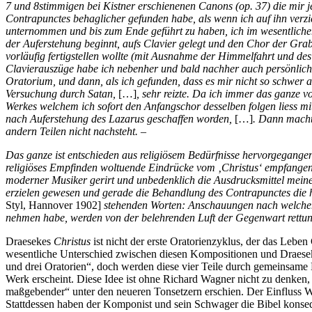
7 und 8stimmigen bei Kistner erschienenen Canons (op. 37) die mir j
Contrapunctes behaglicher gefunden habe, als wenn ich auf ihn verzich
unternommen und bis zum Ende geführt zu haben, ich im wesentlichen m
der Auferstehung beginnt, aufs Clavier gelegt und den Chor der Grab
vorläufig fertigstellen wollte (mit Ausnahme der Himmelfahrt und de
Clavierauszüge habe ich nebenher und bald nachher auch persönlich 
Oratorium, und dann, als ich gefunden, dass es mir nicht so schwer a
Versuchung durch Satan,
[…]
, sehr reizte. Da ich immer das ganze v
Werkes welchem ich sofort den Anfangschor desselben folgen liess mi
nach Auferstehung des Lazarus geschaffen worden,
[…]
. Dann machte
andern Teilen nicht nachsteht. –
Das ganze ist entschieden aus religiösem Bedürfnisse hervorgegangen
religiöses Empfinden woltuende Eindrücke vom ‚Christus‘ empfangen 
moderner Musiker gerirt und unbedenklich die Ausdrucksmittel mei
erzielen gewesen und gerade die Behandlung des Contrapunctes die hie
Styl, Hannover 1902]
stehenden Worten: Anschauungen nach welchen 
nehmen habe, werden von der belehrenden Luft der Gegenwart rettun
Draesekes
Christus
ist nicht der erste Oratorienzyklus, der das Leb
wesentliche Unterschied zwischen diesen Kompositionen und Draeseke
und drei Oratorien“, doch werden diese vier Teile durch gemeinsame L
Werk erscheint. Diese Idee ist ohne Richard Wagner nicht zu denken,
maßgebender“ unter den neueren Tonsetzern erschien. Der Einfluss Wag
Stattdessen haben der Komponist und sein Schwager die Bibel konsequ