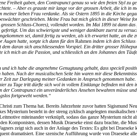
ene Freiheit gaben, den Contrapunct genau so wie den freien Styl zu g
tete. – Aber es grauste mir lange vor der grossen Arbeit, die ich in m
einer lieben Frau verdanke. Als sie Ostern 1895 in die Kirche gegange
eswächter geschrieben. Meine Frau bat mich gleich in dieser Weise for
s grossen Schluss-Chores), vollendet worden. Im Mai 1899 ist dann das 
gefertigt. Um das schwierigste und weniger dankbare zuerst zu versuch
ngekommen sei, damit fertig zu werden, als ich erwartet hatte, an die 
or Augen hatte, sorgte ich dann für den
Rahmen
indem ich den Schluss 
t dem daran sich anschliessenden Vorspiel. Ein dritter grosser Höhepun
 ich mich an die Passion, und schliesslich an den Johannes den Täufer
 und ich habe die angenehme Genugtuung gehabt, dass speciell positiv
haben. Nach der musicalischen Seite hin waren mir diese Bekenntnisse
ner Zeit zur Darlegung meiner Gedanken in Anspruch genommen habe. 
r zu Tage tritt dürfte sich wol in vollem Einklange befinden mit den 
der Contrapunct ein unveränderliches Ansehen bewahren müsse und d
gslos fortgeweht werden.“
en Christi zum Thema hat. Bereits Jahrzehnte zuvor hatten Sigismund N
s Mysterium besteht in der streng zyklisch angelegten musikalischen G
eitmotive miteinander verknüpft, sodass das ganze Mysterium nicht als
 den Komponisten, dessen Musik Draeseke einst dazu brachte, die Musik
ners zeigt sich auch in der Anlage des Textes: Es gibt bei Draeseke ke
ent dramatisiert. Eine szenische Aufführung wurde von Draeseke allerd