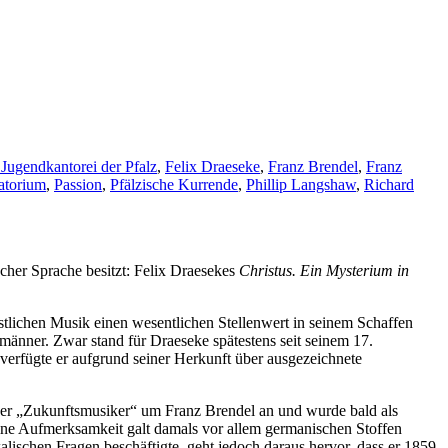
Jugendkantorei der Pfalz
,
Felix Draeseke
,
Franz Brendel
,
Franz
atorium
,
Passion
,
Pfälzische Kurrende
,
Phillip Langshaw
,
Richard
scher Sprache besitzt: Felix Draesekes
Christus. Ein Mysterium in
tlichen Musik einen wesentlichen Stellenwert in seinem Schaffen
männer. Zwar stand für Draeseke spätestens seit seinem 17.
 verfügte er aufgrund seiner Herkunft über ausgezeichnete
s der „Zukunftsmusiker“ um Franz Brendel an und wurde bald als
eine Aufmerksamkeit galt damals vor allem germanischen Stoffen
kalischen Fragen beschäftigte, geht jedoch daraus hervor, dass er 1859