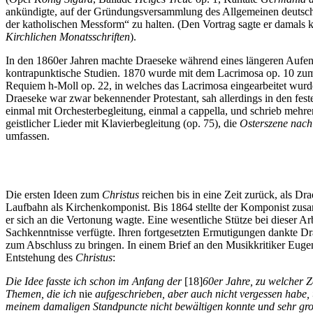
ankündigte, auf der Gründungsversammlung des Allgemeinen deutschen
der katholischen Messform“ zu halten. (Den Vortrag sagte er damals k
Kirchlichen Monatsschriften
).
In den 1860er Jahren machte Draeseke während eines längeren Aufenth
kontrapunktische Studien. 1870 wurde mit dem Lacrimosa op. 10 zum
Requiem h-Moll op. 22, in welches das Lacrimosa eingearbeitet wurde
Draeseke war zwar bekennender Protestant, sah allerdings in den fes
einmal mit Orchesterbegleitung, einmal a cappella, und schrieb mehr
geistlicher Lieder mit Klavierbegleitung (op. 75), die
Osterszene nach
umfassen.
Die ersten Ideen zum
Christus
reichen bis in eine Zeit zurück, als Dr
Laufbahn als Kirchenkomponist. Bis 1864 stellte der Komponist zusa
er sich an die Vertonung wagte. Eine wesentliche Stütze bei dieser Ar
Sachkenntnisse verfügte. Ihren fortgesetzten Ermutigungen dankte Dr
zum Abschluss zu bringen. In einem Brief an den Musikkritiker Eugen
Entstehung des
Christus
:
Die Idee fasste ich schon im Anfang der
[18]
60er Jahre, zu welcher Z
Themen, die ich
nie
aufgeschrieben, aber auch nicht vergessen habe, 
meinem damaligen Standpuncte nicht bewältigen konnte und sehr gr