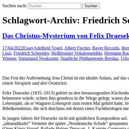
Suchen nach:
Schlagwort-Archiv: Friedrich S
Das Christus-Mysterium von Felix Draese
17/04/2022
Essay
Adelheid Vogel
,
Albert Fischer
,
Bayer Records
,
Ber
Liszt
,
Friedrich Schneider
,
Heilbronner Vokalensemble
,
Hermann Ra
Wagner
,
Sigismund Neukomm
,
Staatliche Philharmonie Breslau
,
Udo-
Das Fest der Auferstehung Jesu Christi ist ein idealer Anlass, auf da
einem Vorspiele und drei Oratorien
.
Felix Draeseke (1835–1913) gehört zu den herausragenden Kirchenkom
beimessen würde, schien ihm geradezu in die Wiege gelegt, waren doc
Lebensjahr, als er Wagners
Lohengrin
zum ersten Mal gehört hatte, fe
Bibelkenntnisse, die sich durchaus mit denen eines Fachtheologen me
In jungen Jahren fiel Draeseke nicht mit geistlichen Komposition au
„ultraradikaler“ Vertreter der später „Neudeutsche Schule“ genannt
(Oper
König Sigurd
, Ballade
Helges Treue
op. 1, Kantate
Germania a