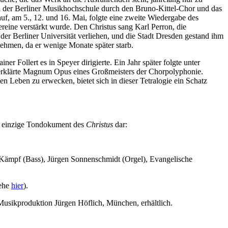
al der Berliner Musikhochschule durch den Bruno-Kittel-Chor und das
auf, am 5., 12. und 16. Mai, folgte eine zweite Wiedergabe des
reine verstärkt wurde. Den Christus sang Karl Perron, die
r Berliner Universität verliehen, und die Stadt Dresden gestand ihm
ehmen, da er wenige Monate später starb.
r Follert es in Speyer dirigierte. Ein Jahr später folgte unter
 erklärte Magnum Opus eines Großmeisters der Chorpolyphonie.
n Leben zu erwecken, bietet sich in dieser Tetralogie ein Schatz
das einzige Tondokument des
Christus
dar:
d Kämpf (Bass), Jürgen Sonnenschmidt (Orgel), Evangelische
iehe
hier
).
 Musikproduktion Jürgen Höflich, München, erhältlich.