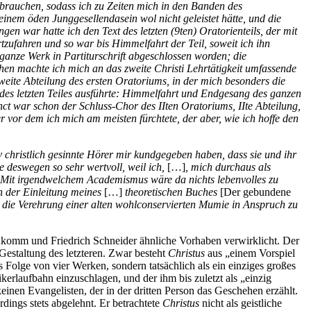
ebrauchen, sodass ich zu Zeiten mich in den Banden des
einem öden Junggesellendasein wol nicht geleistet hätte, und die
n war hatte ich den Text des letzten (9ten) Oratorienteils, der mit
tzufahren und so war bis Himmelfahrt der Teil, soweit ich ihn
ganze Werk in Partiturschrift abgeschlossen worden; die
en machte ich mich an das zweite Christi Lehrtätigkeit umfassende
zweite Abteilung des ersten Oratoriums, in der mich besonders die
des letzten Teiles ausführte: Himmelfahrt und Endgesang des ganzen
ct war schon der Schluss-Chor des IIten Oratoriums, IIte Abteilung,
 vor dem ich mich am meisten fürchtete, der aber, wie ich hoffe den
 christlich gesinnte Hörer mir kundgegeben haben, dass sie und ihr
 deswegen so sehr wertvoll, weil ich,
[…]
, mich durchaus als
Mit irgendwelchem Academismus wäre da nichts lebenvolles zu
in der Einleitung meines
[…]
theoretischen Buches
[Der gebundene
ie Verehrung einer alten wohlconservierten Mumie in Anspruch zu
eukomm und Friedrich Schneider ähnliche Vorhaben verwirklicht. Der
estaltung des letzteren. Zwar besteht
Christus
aus „einem Vorspiel
 Folge von vier Werken, sondern tatsächlich als ein einziges großes
erlaufbahn einzuschlagen, und der ihm bis zuletzt als „einzig
inen Evangelisten, der in der dritten Person das Geschehen erzählt.
ings stets abgelehnt. Er betrachtete
Christus
nicht als geistliche