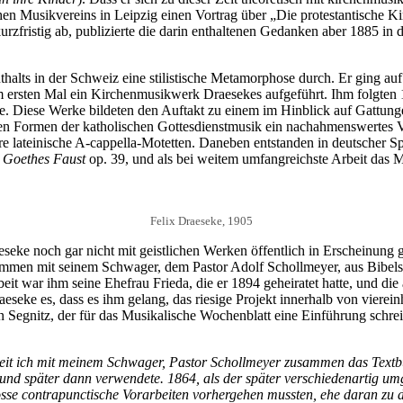
 Musikvereins in Leipzig einen Vortrag über „Die protestantische Ki
urzfristig ab, publizierte die darin enthaltenen Gedanken aber 1885 in
alts in der Schweiz eine stilistische Metamorphose durch. Er ging auf
 ersten Mal ein Kirchenmusikwerk Draesekes aufgeführt. Ihm folgten
. Diese Werke bildeten den Auftakt zu einem im Hinblick auf Gattunge
ten Formen der katholischen Gottesdienstmusik ein nachahmenswertes V
ere lateinische A-cappella-Motetten. Daneben entstanden in deutscher
 Goethes Faust
op. 39, und als bei weitem umfangreichste Arbeit das
Felix Draeseke, 1905
aeseke noch gar nicht mit geistlichen Werken öffentlich in Erscheinung 
mmen mit seinem Schwager, dem Pastor Adolf Schollmeyer, aus Bibelst
beit war ihm seine Ehefrau Frieda, die er 1894 geheiratet hatte, und di
aeseke es, dass es ihm gelang, das riesige Projekt innerhalb von vier
 Segnitz, der für das Musikalische Wochenblatt eine Einführung schrei
eit ich mit meinem Schwager, Pastor Schollmeyer zusammen das Textbuch
und später dann verwendete. 1864, als der später verschiedenartig umg
osse contrapunctische Vorarbeiten vorhergehen mussten, ehe daran z