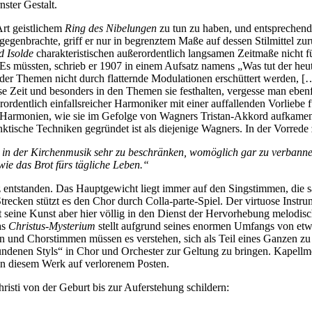
ster Gestalt.
Art geistlichem
Ring des Nibelungen
zu tun zu haben, und entsprechend 
gegenbrachte, griff er nur in begrenztem Maße auf dessen Stilmittel zurü
d Isolde
charakteristischen außerordentlich langsamen Zeitmaße nicht 
 Es müssten, schrieb er 1907 in einem Aufsatz namens „Was tut der heu
he der Themen nicht durch flatternde Modulationen erschüttert werden,
e Zeit und besonders in den Themen sie festhalten, vergesse man ebenfal
ßerordentlich einfallsreicher Harmoniker mit einer auffallenden Vorli
e Harmonien, wie sie im Gefolge von Wagners Tristan-Akkord aufkamen.
nktische Techniken gegründet ist als diejenige Wagners. In der Vorred
n der Kirchenmusik sehr zu beschränken, womöglich gar zu verbannen
 wie das Brot fürs tägliche Leben.“
 entstanden. Das Hauptgewicht liegt immer auf den Singstimmen, die s
Strecken stützt es den Chor durch Colla-parte-Spiel. Der virtuose Inst
lt seine Kunst aber hier völlig in den Dienst der Hervorhebung melodis
as
Christus-Mysterium
stellt aufgrund seines enormen Umfangs von etwa
en und Chorstimmen müssen es verstehen, sich als Teil eines Ganzen zu
undenen Styls“ in Chor und Orchester zur Geltung zu bringen. Kapellme
 in diesem Werk auf verlorenem Posten.
hristi von der Geburt bis zur Auferstehung schildern: