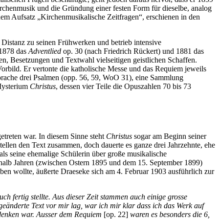
rchenmusik und die Gründung einer festen Form für dieselbe, analog
 dem Aufsatz „Kirchenmusikalische Zeitfragen“, erschienen in den
 Distanz zu seinen Frühwerken und betrieb intensive
 1878 das
Adventlied
op. 30 (nach Friedrich Rückert) und 1881 das
n, Besetzungen und Textwahl vielseitigen geistlichen Schaffen.
orbild. Er vertonte die katholische Messe und das Requiem jeweils
 Sprache drei Psalmen (opp. 56, 59, WoO 31), eine Sammlung
 Mysterium
Christus
, dessen vier Teile die Opuszahlen 70 bis 73
getreten war. In diesem Sinne steht
Christus
sogar am Beginn seiner
ellen den Text zusammen, doch dauerte es ganze drei Jahrzehnte, ehe
e als seine ehemalige Schülerin über große musikalische
einhalb Jahren (zwischen Ostern 1895 und dem 15. September 1899)
ben wollte, äußerte Draeseke sich am 4. Februar 1903 ausführlich zur
 fertig stellte. Aus dieser Zeit stammen auch einige grosse
eänderte Text vor mir lag, war ich mir klar dass ich das Werk auf
u denken war. Ausser dem Requiem
[op. 22]
waren es besonders die 6,