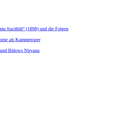
u fractibili“ (1898) und die Folgen
Salome als Kammeroper
s und Bülows Nirvana