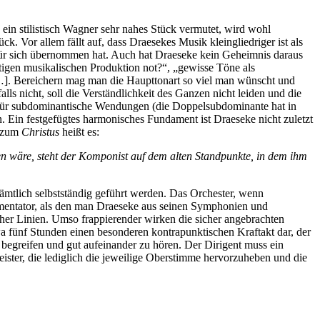
ein stilistisch Wagner sehr nahes Stück vermutet, wird wohl
ck. Vor allem fällt auf, dass Draesekes Musik kleingliedriger ist als
für sich übernommen hat. Auch hat Draeseke kein Geheimnis daraus
tigen musikalischen Produktion not?“, „gewisse Töne als
 […]. Bereichern mag man die Haupttonart so viel man wünscht und
ls nicht, soll die Verständlichkeit des Ganzen nicht leiden und die
ebe für subdominantische Wendungen (die Doppelsubdominante hat in
 Ein festgefügtes harmonisches Fundament ist Draeseke nicht zuletzt
e zum
Christus
heißt es:
 wäre, steht der Komponist auf dem alten Standpunkte, in dem ihm
ämtlich selbstständig geführt werden. Das Orchester, wenn
rumentator, als den man Draeseke aus seinen Symphonien und
cher Linien. Umso frappierender wirken die sicher angebrachten
 fünf Stunden einen besonderen kontrapunktischen Kraftakt dar, der
 begreifen und gut aufeinander zu hören. Der Dirigent muss ein
ister, die lediglich die jeweilige Oberstimme hervorzuheben und die