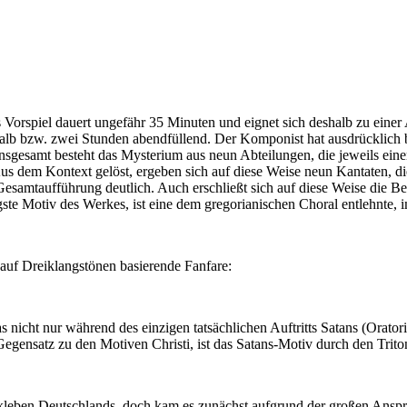
s Vorspiel dauert ungefähr 35 Minuten und eignet sich deshalb zu ein
lb bzw. zwei Stunden abendfüllend. Der Komponist hat ausdrücklich bet
nsgesamt besteht das Mysterium aus neun Abteilungen, die jeweils ein
h. Aus dem Kontext gelöst, ergeben sich auf diese Weise neun Kantaten,
Gesamtaufführung deutlich. Auch erschließt sich auf diese Weise die B
gste Motiv des Werkes, ist eine dem gregorianischen Choral entlehnte,
 auf Dreiklangstönen basierende Fanfare:
 nicht nur während des einzigen tatsächlichen Auftritts Satans (Orator
 Gegensatz zu den Motiven Christi, ist das Satans-Motiv durch den Tri
leben Deutschlands, doch kam es zunächst aufgrund der großen Ansprüc