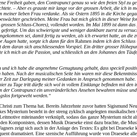
ene Freiheit gaben, den Contrapunct genau so wie den freien Styl zu g
tete. – Aber es grauste mir lange vor der grossen Arbeit, die ich in m
einer lieben Frau verdanke. Als sie Ostern 1895 in die Kirche gegange
eswächter geschrieben. Meine Frau bat mich gleich in dieser Weise for
s grossen Schluss-Chores), vollendet worden. Im Mai 1899 ist dann das 
gefertigt. Um das schwierigste und weniger dankbare zuerst zu versuch
ngekommen sei, damit fertig zu werden, als ich erwartet hatte, an die 
or Augen hatte, sorgte ich dann für den
Rahmen
indem ich den Schluss 
t dem daran sich anschliessenden Vorspiel. Ein dritter grosser Höhepun
 ich mich an die Passion, und schliesslich an den Johannes den Täufer
 und ich habe die angenehme Genugtuung gehabt, dass speciell positiv
haben. Nach der musicalischen Seite hin waren mir diese Bekenntnisse
ner Zeit zur Darlegung meiner Gedanken in Anspruch genommen habe. 
r zu Tage tritt dürfte sich wol in vollem Einklange befinden mit den 
der Contrapunct ein unveränderliches Ansehen bewahren müsse und d
gslos fortgeweht werden.“
en Christi zum Thema hat. Bereits Jahrzehnte zuvor hatten Sigismund N
s Mysterium besteht in der streng zyklisch angelegten musikalischen G
eitmotive miteinander verknüpft, sodass das ganze Mysterium nicht als
 den Komponisten, dessen Musik Draeseke einst dazu brachte, die Musik
ners zeigt sich auch in der Anlage des Textes: Es gibt bei Draeseke ke
ent dramatisiert. Eine szenische Aufführung wurde von Draeseke allerd