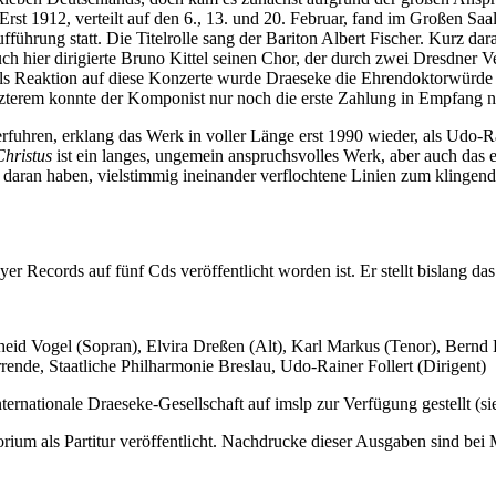
rst 1912, verteilt auf den 6., 13. und 20. Februar, fand im Großen Sa
führung statt. Die Titelrolle sang der Bariton Albert Fischer. Kurz dar
 hier dirigierte Bruno Kittel seinen Chor, der durch zwei Dresdner Ve
ls Reaktion auf diese Konzerte wurde Draeseke die Ehrendoktorwürde de
tzterem konnte der Komponist nur noch die erste Zahlung in Empfang n
fuhren, erklang das Werk in voller Länge erst 1990 wieder, als Udo-Raine
Christus
ist ein langes, ungemein anspruchsvolles Werk, aber auch das
 daran haben, vielstimmig ineinander verflochtene Linien zum klingende
yer Records auf fünf Cds veröffentlicht worden ist. Er stellt bislang 
lheid Vogel (Sopran), Elvira Dreßen (Alt), Karl Markus (Tenor), Bern
ende, Staatliche Philharmonie Breslau, Udo-Rainer Follert (Dirigent)
Internationale Draeseke-Gesellschaft auf imslp zur Verfügung gestellt (s
rium als Partitur veröffentlicht. Nachdrucke dieser Ausgaben sind bei