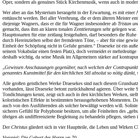
Oper, sondern als genuines Stück Kirchenmusik, wenn auch in modern
Wer aber an das Mysterium herangeht in der Erwartung, es mit einer 
enttäuscht werden. Bei aller Verehrung, die er dem älteren Meister ent
diejenige Wagners, dass er die für Wagner insbesondere ab
Tristan un
gemacht, dass ihm an klaren tonalen Zentrierungen sehr gelegen war.
Haupttonarten für eine zeitlang festgehalten, darf besonders die Ru
durch Hereinziehen selbst der fremdesten Töne, – aber für eine gewiss
Einheit der Schöpfung nicht in Gefahr geraten.“ Draeseke ist ein au
seinem Vokabular einen festen Platz), doch vermeidet er mehrdeutig
deshalb wichtig, da seine Musik im Allgemeinen stärker auf kontrapu
„
Gewissen Anschauungen gegenüber, nach welchen der Contrapunkt i
genanntes Kunstmittel für den kirchlichen Stil absolut so nötig dünkt,
Alle großen geistlichen Werke Draesekes sind nach diesem Grundsatz
vorhanden, lässt Draeseke betont zurückhaltend agieren. Über weite 
Tondichtungen kennt, zeigt sich auch in den kirchlichen Werken, stel
koloristischen Effekte in bestimmten herausgehobenen Momenten. D
auch von den Ausführenden als solcher bewältigt werden will. Solist
sicheres Gefühl für Polyphonie besitzen, um alle Feinheiten des „geb
übrigen als undifferenzierte Begleitung zu behandeln pflegen, stehen
Der
Christus
gliedert sich in vier Hauptteile, die Leben und Wirken C
Vorspiel: Die Geburt des Herrn op.70