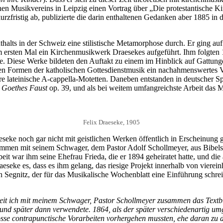
 Musikvereins in Leipzig einen Vortrag über „Die protestantische Ki
urzfristig ab, publizierte die darin enthaltenen Gedanken aber 1885 in
alts in der Schweiz eine stilistische Metamorphose durch. Er ging auf
 ersten Mal ein Kirchenmusikwerk Draesekes aufgeführt. Ihm folgten
. Diese Werke bildeten den Auftakt zu einem im Hinblick auf Gattunge
ten Formen der katholischen Gottesdienstmusik ein nachahmenswertes V
ere lateinische A-cappella-Motetten. Daneben entstanden in deutscher
 Goethes Faust
op. 39, und als bei weitem umfangreichste Arbeit das
Felix Draeseke, 1905
aeseke noch gar nicht mit geistlichen Werken öffentlich in Erscheinung 
mmen mit seinem Schwager, dem Pastor Adolf Schollmeyer, aus Bibelst
beit war ihm seine Ehefrau Frieda, die er 1894 geheiratet hatte, und di
aeseke es, dass es ihm gelang, das riesige Projekt innerhalb von vier
 Segnitz, der für das Musikalische Wochenblatt eine Einführung schrei
eit ich mit meinem Schwager, Pastor Schollmeyer zusammen das Textbuch
und später dann verwendete. 1864, als der später verschiedenartig umg
osse contrapunctische Vorarbeiten vorhergehen mussten, ehe daran z