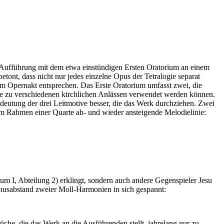
er Aufführung mit dem etwa einstündigen Ersten Oratorium an einem
ont, dass nicht nur jedes einzelne Opus der Tetralogie separat
em Opernakt entsprechen. Das Erste Oratorium umfasst zwei, die
 die zu verschiedenen kirchlichen Anlässen verwendet werden können.
edeutung der drei Leitmotive besser, die das Werk durchziehen. Zwei
 im Rahmen einer Quarte ab- und wieder ansteigende Melodielinie:
ium I, Abteilung 2) erklingt, sondern auch andere Gegenspieler Jesu
tonusabstand zweier Moll-Harmonien in sich gespannt:
he, die das Werk an die Ausführenden stellt, jahrelang nur zu