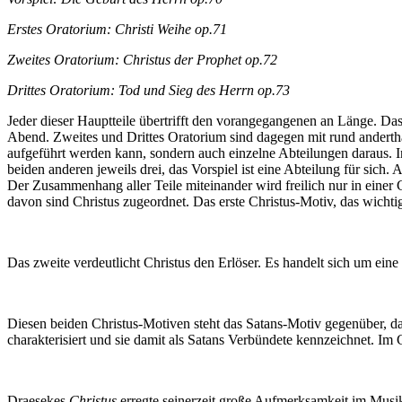
Erstes Oratorium: Christi Weihe op.71
Zweites Oratorium: Christus der Prophet op.72
Drittes Oratorium: Tod und Sieg des Herrn op.73
Jeder dieser Hauptteile übertrifft den vorangegangenen an Länge. Da
Abend. Zweites und Drittes Oratorium sind dagegen mit rund andertha
aufgeführt werden kann, sondern auch einzelne Abteilungen daraus. I
beiden anderen jeweils drei, das Vorspiel ist eine Abteilung für sic
Der Zusammenhang aller Teile miteinander wird freilich nur in einer 
davon sind Christus zugeordnet. Das erste Christus-Motiv, das wichti
Das zweite verdeutlicht Christus den Erlöser. Es handelt sich um eine
Diesen beiden Christus-Motiven steht das Satans-Motiv gegenüber, das
charakterisiert und sie damit als Satans Verbündete kennzeichnet. Im
Draesekes
Christus
erregte seinerzeit große Aufmerksamkeit im Musik