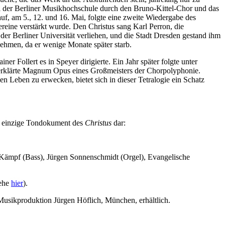
al der Berliner Musikhochschule durch den Bruno-Kittel-Chor und das
auf, am 5., 12. und 16. Mai, folgte eine zweite Wiedergabe des
reine verstärkt wurde. Den Christus sang Karl Perron, die
r Berliner Universität verliehen, und die Stadt Dresden gestand ihm
ehmen, da er wenige Monate später starb.
r Follert es in Speyer dirigierte. Ein Jahr später folgte unter
 erklärte Magnum Opus eines Großmeisters der Chorpolyphonie.
n Leben zu erwecken, bietet sich in dieser Tetralogie ein Schatz
das einzige Tondokument des
Christus
dar:
d Kämpf (Bass), Jürgen Sonnenschmidt (Orgel), Evangelische
iehe
hier
).
 Musikproduktion Jürgen Höflich, München, erhältlich.