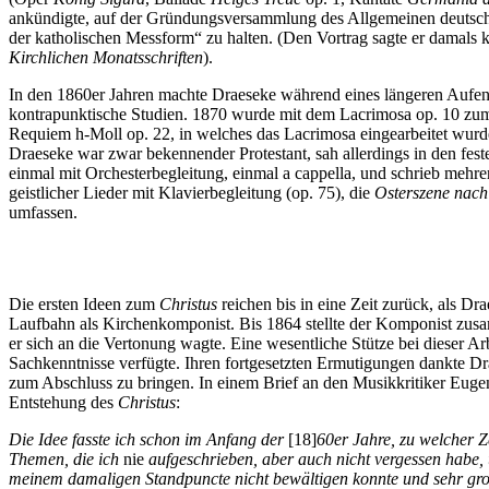
ankündigte, auf der Gründungsversammlung des Allgemeinen deutschen
der katholischen Messform“ zu halten. (Den Vortrag sagte er damals k
Kirchlichen Monatsschriften
).
In den 1860er Jahren machte Draeseke während eines längeren Aufenth
kontrapunktische Studien. 1870 wurde mit dem Lacrimosa op. 10 zum
Requiem h-Moll op. 22, in welches das Lacrimosa eingearbeitet wurde
Draeseke war zwar bekennender Protestant, sah allerdings in den fes
einmal mit Orchesterbegleitung, einmal a cappella, und schrieb mehr
geistlicher Lieder mit Klavierbegleitung (op. 75), die
Osterszene nach
umfassen.
Die ersten Ideen zum
Christus
reichen bis in eine Zeit zurück, als Dr
Laufbahn als Kirchenkomponist. Bis 1864 stellte der Komponist zusa
er sich an die Vertonung wagte. Eine wesentliche Stütze bei dieser Ar
Sachkenntnisse verfügte. Ihren fortgesetzten Ermutigungen dankte Dr
zum Abschluss zu bringen. In einem Brief an den Musikkritiker Eugen
Entstehung des
Christus
:
Die Idee fasste ich schon im Anfang der
[18]
60er Jahre, zu welcher Z
Themen, die ich
nie
aufgeschrieben, aber auch nicht vergessen habe, 
meinem damaligen Standpuncte nicht bewältigen konnte und sehr gr