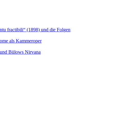
u fractibili“ (1898) und die Folgen
Salome als Kammeroper
s und Bülows Nirvana