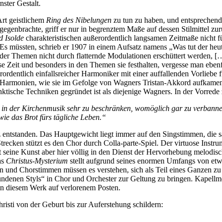
ster Gestalt.
Art geistlichem
Ring des Nibelungen
zu tun zu haben, und entsprechend 
gegenbrachte, griff er nur in begrenztem Maße auf dessen Stilmittel zurü
d Isolde
charakteristischen außerordentlich langsamen Zeitmaße nicht 
 Es müssten, schrieb er 1907 in einem Aufsatz namens „Was tut der heu
he der Themen nicht durch flatternde Modulationen erschüttert werden,
e Zeit und besonders in den Themen sie festhalten, vergesse man ebenfal
ßerordentlich einfallsreicher Harmoniker mit einer auffallenden Vorli
e Harmonien, wie sie im Gefolge von Wagners Tristan-Akkord aufkamen.
nktische Techniken gegründet ist als diejenige Wagners. In der Vorred
n der Kirchenmusik sehr zu beschränken, womöglich gar zu verbannen
 wie das Brot fürs tägliche Leben.“
 entstanden. Das Hauptgewicht liegt immer auf den Singstimmen, die s
Strecken stützt es den Chor durch Colla-parte-Spiel. Der virtuose Inst
lt seine Kunst aber hier völlig in den Dienst der Hervorhebung melodis
as
Christus-Mysterium
stellt aufgrund seines enormen Umfangs von etwa
en und Chorstimmen müssen es verstehen, sich als Teil eines Ganzen zu
undenen Styls“ in Chor und Orchester zur Geltung zu bringen. Kapellme
 in diesem Werk auf verlorenem Posten.
hristi von der Geburt bis zur Auferstehung schildern: