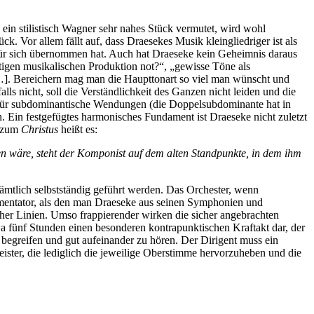
ein stilistisch Wagner sehr nahes Stück vermutet, wird wohl
ck. Vor allem fällt auf, dass Draesekes Musik kleingliedriger ist als
für sich übernommen hat. Auch hat Draeseke kein Geheimnis daraus
tigen musikalischen Produktion not?“, „gewisse Töne als
 […]. Bereichern mag man die Haupttonart so viel man wünscht und
ls nicht, soll die Verständlichkeit des Ganzen nicht leiden und die
ebe für subdominantische Wendungen (die Doppelsubdominante hat in
 Ein festgefügtes harmonisches Fundament ist Draeseke nicht zuletzt
e zum
Christus
heißt es:
 wäre, steht der Komponist auf dem alten Standpunkte, in dem ihm
ämtlich selbstständig geführt werden. Das Orchester, wenn
rumentator, als den man Draeseke aus seinen Symphonien und
cher Linien. Umso frappierender wirken die sicher angebrachten
 fünf Stunden einen besonderen kontrapunktischen Kraftakt dar, der
 begreifen und gut aufeinander zu hören. Der Dirigent muss ein
ister, die lediglich die jeweilige Oberstimme hervorzuheben und die