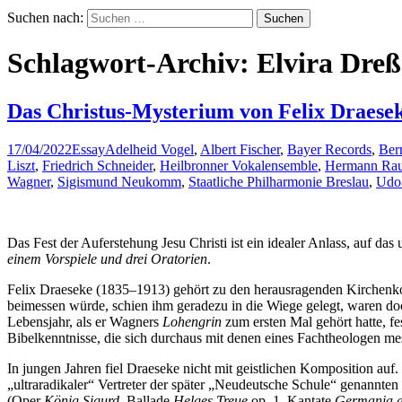
Suchen nach:
Schlagwort-Archiv: Elvira Dre
Das Christus-Mysterium von Felix Draese
17/04/2022
Essay
Adelheid Vogel
,
Albert Fischer
,
Bayer Records
,
Ber
Liszt
,
Friedrich Schneider
,
Heilbronner Vokalensemble
,
Hermann Ra
Wagner
,
Sigismund Neukomm
,
Staatliche Philharmonie Breslau
,
Udo-
Das Fest der Auferstehung Jesu Christi ist ein idealer Anlass, auf da
einem Vorspiele und drei Oratorien
.
Felix Draeseke (1835–1913) gehört zu den herausragenden Kirchenkom
beimessen würde, schien ihm geradezu in die Wiege gelegt, waren doc
Lebensjahr, als er Wagners
Lohengrin
zum ersten Mal gehört hatte, fe
Bibelkenntnisse, die sich durchaus mit denen eines Fachtheologen me
In jungen Jahren fiel Draeseke nicht mit geistlichen Komposition au
„ultraradikaler“ Vertreter der später „Neudeutsche Schule“ genannt
(Oper
König Sigurd
, Ballade
Helges Treue
op. 1, Kantate
Germania a