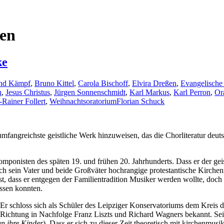
ßen
ke
nd Kämpf
,
Bruno Kittel
,
Carola Bischoff
,
Elvira Dreßen
,
Evangelische 
u
,
Jesus Christus
,
Jürgen Sonnenschmidt
,
Karl Markus
,
Karl Perron
,
Or
Rainer Follert
,
Weihnachtsoratorium
Florian Schuck
s umfangreichste geistliche Werk hinzuweisen, das die Chorliteratur deut
ponisten des späten 19. und frühen 20. Jahrhunderts. Dass er der geis
h sein Vater und beide Großväter hochrangige protestantische Kirchen
st, dass er entgegen der Familientradition Musiker werden wollte, doch
ssen konnten.
f. Er schloss sich als Schüler des Leipziger Konservatoriums dem Krei
en Richtung in Nachfolge Franz Liszts und Richard Wagners bekannt. S
n ihre Kinder
). Dass er sich zu dieser Zeit theoretisch mit kirchenmusi