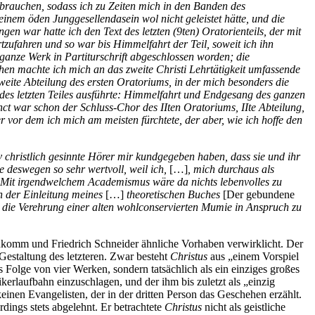
ebrauchen, sodass ich zu Zeiten mich in den Banden des
einem öden Junggesellendasein wol nicht geleistet hätte, und die
n war hatte ich den Text des letzten (9ten) Oratorienteils, der mit
tzufahren und so war bis Himmelfahrt der Teil, soweit ich ihn
ganze Werk in Partiturschrift abgeschlossen worden; die
en machte ich mich an das zweite Christi Lehrtätigkeit umfassende
zweite Abteilung des ersten Oratoriums, in der mich besonders die
des letzten Teiles ausführte: Himmelfahrt und Endgesang des ganzen
ct war schon der Schluss-Chor des IIten Oratoriums, IIte Abteilung,
 vor dem ich mich am meisten fürchtete, der aber, wie ich hoffe den
 christlich gesinnte Hörer mir kundgegeben haben, dass sie und ihr
 deswegen so sehr wertvoll, weil ich,
[…]
, mich durchaus als
Mit irgendwelchem Academismus wäre da nichts lebenvolles zu
in der Einleitung meines
[…]
theoretischen Buches
[Der gebundene
ie Verehrung einer alten wohlconservierten Mumie in Anspruch zu
eukomm und Friedrich Schneider ähnliche Vorhaben verwirklicht. Der
estaltung des letzteren. Zwar besteht
Christus
aus „einem Vorspiel
 Folge von vier Werken, sondern tatsächlich als ein einziges großes
erlaufbahn einzuschlagen, und der ihm bis zuletzt als „einzig
inen Evangelisten, der in der dritten Person das Geschehen erzählt.
ings stets abgelehnt. Er betrachtete
Christus
nicht als geistliche