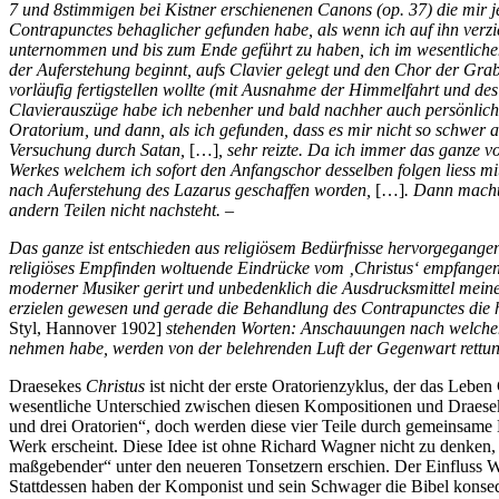
7 und 8stimmigen bei Kistner erschienenen Canons (op. 37) die mir j
Contrapunctes behaglicher gefunden habe, als wenn ich auf ihn verzich
unternommen und bis zum Ende geführt zu haben, ich im wesentlichen m
der Auferstehung beginnt, aufs Clavier gelegt und den Chor der Grab
vorläufig fertigstellen wollte (mit Ausnahme der Himmelfahrt und de
Clavierauszüge habe ich nebenher und bald nachher auch persönlich 
Oratorium, und dann, als ich gefunden, dass es mir nicht so schwer a
Versuchung durch Satan,
[…]
, sehr reizte. Da ich immer das ganze v
Werkes welchem ich sofort den Anfangschor desselben folgen liess mi
nach Auferstehung des Lazarus geschaffen worden,
[…]
. Dann machte
andern Teilen nicht nachsteht. –
Das ganze ist entschieden aus religiösem Bedürfnisse hervorgegangen
religiöses Empfinden woltuende Eindrücke vom ‚Christus‘ empfangen 
moderner Musiker gerirt und unbedenklich die Ausdrucksmittel mei
erzielen gewesen und gerade die Behandlung des Contrapunctes die hie
Styl, Hannover 1902]
stehenden Worten: Anschauungen nach welchen 
nehmen habe, werden von der belehrenden Luft der Gegenwart rettun
Draesekes
Christus
ist nicht der erste Oratorienzyklus, der das Leb
wesentliche Unterschied zwischen diesen Kompositionen und Draeseke
und drei Oratorien“, doch werden diese vier Teile durch gemeinsame L
Werk erscheint. Diese Idee ist ohne Richard Wagner nicht zu denken,
maßgebender“ unter den neueren Tonsetzern erschien. Der Einfluss Wag
Stattdessen haben der Komponist und sein Schwager die Bibel konsequ