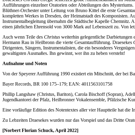
Aufführungen einzelner Oratorien oder Abteilungen des Mysteriums. E
Blüthner-Orchester unter Leitung von Bruno Kittel die erste Gesamtauf
kompletten Werkes in Dresden, der Heimatstadt des Komponisten. Auch
Instrumentalbegleitung übernahm die Städtische Kapelle Chemnitz. A
einen jährlichen Ehrensold von 3000 Mark auf Lebenszeit zu. Von le
Auch wenn Teile des
Christus
weiterhin gelegentliche Darbietungen er
Hermann Rau in Heilbronn die vierte Gesamtaufführung. Draesekes
Dirigenten, Sängern, Instrumentalisten, die ein besonderes Vergnügen
gewaltigsten Ausmaßes. Ihn gewinnt, wer ihn zu heben versteht!
Aufnahme und Noten
Von der Speyerer Aufführung 1990 existiert ein Mitschnitt, der bei Ba
Bayer Records, BR 100 175–179; EAN: 4011563101758
Phillip Langshaw (Christus, Bariton), Carola Bischoff (Sopran), Ade
Jugendkantorei der Pfalz, Heilbronner Vokalensemble, Pfälzische Kurr
Eine vorläufige Edition des Notentextes aller vier Hauptteile hat die 
Zu Lebzeiten Draesekes wurden nur das Vorspiel und das Dritte Orato
[Norbert Florian Schuck, April 2022]