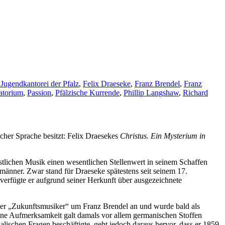
Jugendkantorei der Pfalz
,
Felix Draeseke
,
Franz Brendel
,
Franz
atorium
,
Passion
,
Pfälzische Kurrende
,
Phillip Langshaw
,
Richard
scher Sprache besitzt: Felix Draesekes
Christus. Ein Mysterium in
tlichen Musik einen wesentlichen Stellenwert in seinem Schaffen
männer. Zwar stand für Draeseke spätestens seit seinem 17.
 verfügte er aufgrund seiner Herkunft über ausgezeichnete
s der „Zukunftsmusiker“ um Franz Brendel an und wurde bald als
eine Aufmerksamkeit galt damals vor allem germanischen Stoffen
kalischen Fragen beschäftigte, geht jedoch daraus hervor, dass er 1859