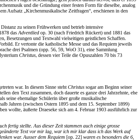
rchenmusik und die Gründung einer festen Form für dieselbe, analog
 dem Aufsatz „Kirchenmusikalische Zeitfragen“, erschienen in den
 Distanz zu seinen Frühwerken und betrieb intensive
 1878 das
Adventlied
op. 30 (nach Friedrich Rückert) und 1881 das
n, Besetzungen und Textwahl vielseitigen geistlichen Schaffen.
orbild. Er vertonte die katholische Messe und das Requiem jeweils
 Sprache drei Psalmen (opp. 56, 59, WoO 31), eine Sammlung
 Mysterium
Christus
, dessen vier Teile die Opuszahlen 70 bis 73
getreten war. In diesem Sinne steht
Christus
sogar am Beginn seiner
ellen den Text zusammen, doch dauerte es ganze drei Jahrzehnte, ehe
e als seine ehemalige Schülerin über große musikalische
einhalb Jahren (zwischen Ostern 1895 und dem 15. September 1899)
ben wollte, äußerte Draeseke sich am 4. Februar 1903 ausführlich zur
 fertig stellte. Aus dieser Zeit stammen auch einige grosse
eänderte Text vor mir lag, war ich mir klar dass ich das Werk auf
u denken war. Ausser dem Requiem
[op. 22]
waren es besonders die 6,