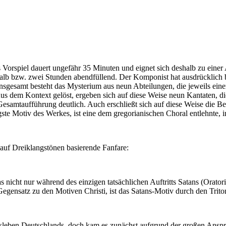
s Vorspiel dauert ungefähr 35 Minuten und eignet sich deshalb zu ein
lb bzw. zwei Stunden abendfüllend. Der Komponist hat ausdrücklich bet
nsgesamt besteht das Mysterium aus neun Abteilungen, die jeweils ein
h. Aus dem Kontext gelöst, ergeben sich auf diese Weise neun Kantaten,
Gesamtaufführung deutlich. Auch erschließt sich auf diese Weise die B
gste Motiv des Werkes, ist eine dem gregorianischen Choral entlehnte,
 auf Dreiklangstönen basierende Fanfare:
 nicht nur während des einzigen tatsächlichen Auftritts Satans (Orator
 Gegensatz zu den Motiven Christi, ist das Satans-Motiv durch den Tri
leben Deutschlands, doch kam es zunächst aufgrund der großen Ansprüc