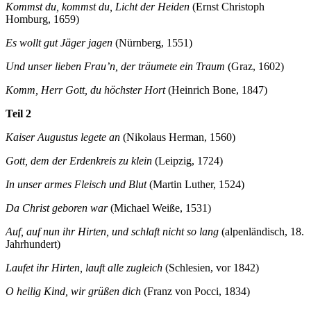
Kommst du, kommst du, Licht der Heiden
(Ernst Christoph
Homburg, 1659)
Es wollt gut Jäger jagen
(Nürnberg, 1551)
Und unser lieben Frau’n, der träumete ein Traum
(Graz, 1602)
Komm, Herr Gott, du höchster Hort
(Heinrich Bone, 1847)
Teil 2
Kaiser Augustus legete an
(Nikolaus Herman, 1560)
Gott, dem der Erdenkreis zu klein
(Leipzig, 1724)
In unser armes Fleisch und Blut
(Martin Luther, 1524)
Da Christ geboren war
(Michael Weiße, 1531)
Auf, auf nun ihr Hirten, und schlaft nicht so lang
(alpenländisch, 18.
Jahrhundert)
Laufet ihr Hirten, lauft alle zugleich
(Schlesien, vor 1842)
O heilig Kind, wir grüßen dich
(Franz von Pocci, 1834)