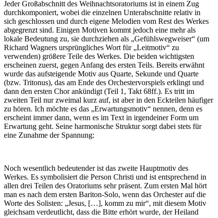
Jeder Großabschnitt des Weihnachtsoratoriums ist in einem Zug
durchkomponiert, wobei die einzelnen Unterabschnitte relativ in
sich geschlossen und durch eigene Melodien vom Rest des Werkes
abgegrenzt sind. Einigen Motiven kommt jedoch eine mehr als
lokale Bedeutung zu, sie durchziehen als „Gefühlswegweiser“ (um
Richard Wagners ursprüngliches Wort für „Leitmotiv“ zu
verwenden) größere Teile des Werkes. Die beiden wichtigsten
erscheinen zuerst, gegen Anfang des ersten Teils. Bereits erwähnt
wurde das aufsteigende Motiv aus Quarte, Sekunde und Quarte
(bzw. Tritonus), das am Ende des Orchestervorspiels erklingt und
dann den ersten Chor ankündigt (Teil 1, Takt 68ff.). Es tritt im
zweiten Teil nur zweimal kurz auf, ist aber in den Eckteilen häufiger
zu hören. Ich möchte es das „Erwartungsmotiv“ nennen, denn es
erscheint immer dann, wenn es im Text in irgendeiner Form um
Erwartung geht. Seine harmonische Struktur sorgt dabei stets für
eine Zunahme der Spannung:
Noch wesentlich bedeutender ist das zweite Hauptmotiv des
Werkes. Es symbolisiert die Person Christi und ist entsprechend in
allen drei Teilen des Oratoriums sehr präsent. Zum ersten Mal hört
man es nach dem ersten Bariton-Solo, wenn das Orchester auf die
Worte des Solisten: „Jesus, […], komm zu mir“, mit diesem Motiv
gleichsam verdeutlicht, dass die Bitte erhört wurde, der Heiland