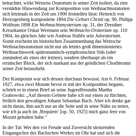
betrachtet, wirkt Wetzens Oratorium in seiner Zeit isoliert, da eine
verstärkte Hinwendung zur Komposition von Weihnachtsoratorien
sich letztmals in der Zeit um 1900 feststellen lässt: Heinrich von
Herzogenberg komponierte 1894
Die Geburt Christi
op. 90, Philipp
Wolfrum 1898
Ein Weihnachtsmysterium
op. 31, der Dresdner
Kreuzkantor Oskar Wermann sein
Weihnachs-Oratorium
op. 110
1904, im gleichen Jahr wie Andreas Hallén sein
Juloratorium
.
Somit erscheint im historischen Zusammenhang das Wetzsche
Weihnachtsoratorium nicht nur als letztes groß dimensioniertes
Weihnachtswerk spätromantisch-symphonischen Stils (oder
zumindest als eines der letzten), sondern überhaupt als ein
erratischer Block, der sich markant aus der geistlichen Chorliteratur
seiner Zeit heraushebt.
Der Komponist war sich dessen durchaus bewusst. Am 6. Februar
1927, etwa zwei Monate bevor er mit der Komposition begann,
schrieb er in einem Brief an seine Jugendfreundin Martha
Grabowski: „Auf diesem Gebiete habe ich nur einen zu fürchten,
freilich den gewaltigen Johann Sebastian Bach. Aber ich denke gar
nicht daran, ihm auch nur an die Seite und in seine Nähe zu treten,
wie ich ja auch im ‚Requiem‘ [op. 50, 1925] mich ganz fern von
Mozart gehalten habe.“
In der Tat: Wer den vor Freude und Zuversicht strotzenden
Eingangschor des Bachschen Werkes im Ohr hat und sich die