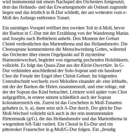
wird instrumental mit einem Nachspiel des Orchesters fortgesetzt,
dem das Heilands- und das Erwartungsmotiv als Ostinati zugrunde
liegen und das letztlich in B-Dur schließt, der am weitesten vom e-
Moll des Anfangs entfernten Tonart.
Ein unruhiges Vorspiel eröffnet den zweiten Teil in d-Moll, bevor
der Bariton in C-Dur mit der Erzählung von der Wanderung Marias
und Josephs nach Bethlehem anhebt. Den Moment der Geburt
Christi verdeutlichen das Marienthema und das Heilandsmotiv. Die
Chorsoprane kommentieren die Menschwerdung Gottes, während
das Orchester über einem Orgelpunkt auf B mysteriöse
Harmoniewechsel, begleitet von eigenartig pochenden Holzbläsern,
vollzieht. Es folgt das Quasi-Zitat aus der
Kleist-Ouvertüre
. In G-
Dur verkünden anschließend der Solo-Sopran und ein bassloser
Chor die Freude der Engel über Christi Geburt. Im folgenden
Unterabschnitt wechseln zwei Melodien einander ab: eine lebhafte,
mit der der Bariton die Hirten zusammenruft, und eine ruhige, mit
der der Sopran das Kind betrachtet. Letztere wird später vom Chor
aufgegriffen, in erstere stimmt schließlich auch der Sopran
koloraturenreich ein. Zuerst ist das Geschehen in Moll-Tonarten
gehalten (e, h, a), dann setzt sich A-Dur durch. Der gleiche Dur-
Moll-Wechsel vollzieht sich auch in der rein instrumentalen
Hirtenmusik (g/G), die das Heilandsmotiv und das Marienthema in
wiegendem 6/8-Takt variiert. Ein Choral in Es-Dur und ein
pittoresker Frauenchor in g-Moll/G-Dur folgen. Ein „freudig