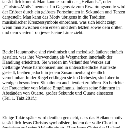
tatsächlich kommt. Man kann es somit das „Heilands-“, oder
„Christus-Motiv“ nennen. Im Gegensatz zum Erwartungsmotiv wird
der Erlöser durch ein gelöstes Fortschreiten in Sekunden und Terzen
dargestellt. Man kann das Motiv übrigens in die Tradition
musikalischer Kreuzessymbole einordnen, was sich leicht zeigt,
wenn man zwischen dem ersten und dem letzten sowie dem dritten
und dem vierten Ton jeweils eine Linie zieht:
Beide Hauptmotive sind rhythmisch und melodisch äußerst einfach
gestaltet, was ihre Verwendung als Wegmarken innerhalb der
Handlung erleichtert. Sie werden im Verlauf des Werkes auf
vielfältige Weise harmonisiert und in unterschiedliche Kontexte
gestellt, bleiben jedoch in jedem Zusammenhang deutlich
vernehmbar. In der Regel erklingen sie im Orchester, sind aber in
wenigen besonderen Situationen auch textiert zu hören. So berichtet
der Frauenchor von Mariae Empfängnis, indem seine Stimmen in
Abständen von Quarte, großer Sekunde und Quarte einsetzen
(Teil 1, Takt 281f.):
Einige Takte später wird deutlich gemacht, dass das Heilandsmotiv
tatsächlich Jesus Christus symbolisiert, indem der volle Chor im
fortissimo auf seine Melodie singt: „Herr Jesus Christ der Heiland,