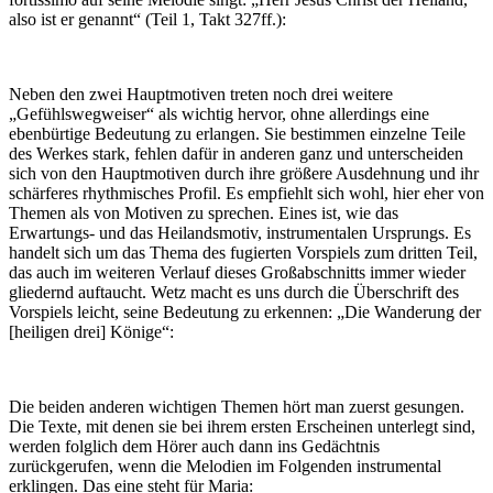
also ist er genannt“ (Teil 1, Takt 327ff.):
Neben den zwei Hauptmotiven treten noch drei weitere
„Gefühlswegweiser“ als wichtig hervor, ohne allerdings eine
ebenbürtige Bedeutung zu erlangen. Sie bestimmen einzelne Teile
des Werkes stark, fehlen dafür in anderen ganz und unterscheiden
sich von den Hauptmotiven durch ihre größere Ausdehnung und ihr
schärferes rhythmisches Profil. Es empfiehlt sich wohl, hier eher von
Themen als von Motiven zu sprechen. Eines ist, wie das
Erwartungs- und das Heilandsmotiv, instrumentalen Ursprungs. Es
handelt sich um das Thema des fugierten Vorspiels zum dritten Teil,
das auch im weiteren Verlauf dieses Großabschnitts immer wieder
gliedernd auftaucht. Wetz macht es uns durch die Überschrift des
Vorspiels leicht, seine Bedeutung zu erkennen: „Die Wanderung der
[heiligen drei] Könige“:
Die beiden anderen wichtigen Themen hört man zuerst gesungen.
Die Texte, mit denen sie bei ihrem ersten Erscheinen unterlegt sind,
werden folglich dem Hörer auch dann ins Gedächtnis
zurückgerufen, wenn die Melodien im Folgenden instrumental
erklingen. Das eine steht für Maria: