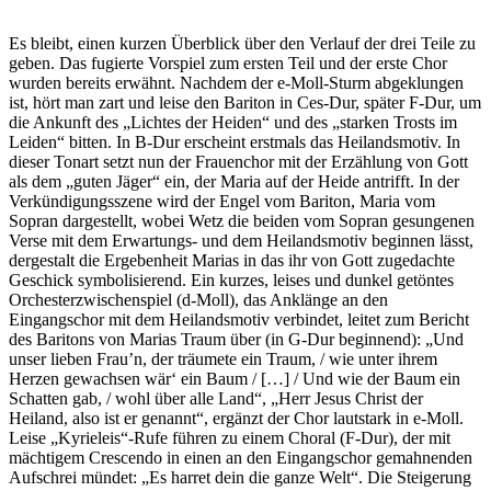
Es bleibt, einen kurzen Überblick über den Verlauf der drei Teile zu
geben. Das fugierte Vorspiel zum ersten Teil und der erste Chor
wurden bereits erwähnt. Nachdem der e-Moll-Sturm abgeklungen
ist, hört man zart und leise den Bariton in Ces-Dur, später F-Dur, um
die Ankunft des „Lichtes der Heiden“ und des „starken Trosts im
Leiden“ bitten. In B-Dur erscheint erstmals das Heilandsmotiv. In
dieser Tonart setzt nun der Frauenchor mit der Erzählung von Gott
als dem „guten Jäger“ ein, der Maria auf der Heide antrifft. In der
Verkündigungsszene wird der Engel vom Bariton, Maria vom
Sopran dargestellt, wobei Wetz die beiden vom Sopran gesungenen
Verse mit dem Erwartungs- und dem Heilandsmotiv beginnen lässt,
dergestalt die Ergebenheit Marias in das ihr von Gott zugedachte
Geschick symbolisierend. Ein kurzes, leises und dunkel getöntes
Orchesterzwischenspiel (d-Moll), das Anklänge an den
Eingangschor mit dem Heilandsmotiv verbindet, leitet zum Bericht
des Baritons von Marias Traum über (in G-Dur beginnend): „Und
unser lieben Frau’n, der träumete ein Traum, / wie unter ihrem
Herzen gewachsen wär‘ ein Baum / […] / Und wie der Baum ein
Schatten gab, / wohl über alle Land“, „Herr Jesus Christ der
Heiland, also ist er genannt“, ergänzt der Chor lautstark in e-Moll.
Leise „Kyrieleis“-Rufe führen zu einem Choral (F-Dur), der mit
mächtigem Crescendo in einen an den Eingangschor gemahnenden
Aufschrei mündet: „Es harret dein die ganze Welt“. Die Steigerung