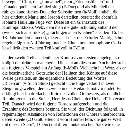
bewegter“ Chor, der „Immanuel“, dem „Friedensfürsten“ und
„Gnadenquell“ ein Loblied singt (F-Dur) und als Mittelteil ein
ruhiges kanonisches Duett der Solostimmen (h-Moll) enthält, die
hier eindeutig Maria und Joseph darstellen, bereitet die ebenfalls
lebhafte Halleluja-Fuge vor. Diese ist ein Glanzstück des
Kontrapunktikers Wetz, dem man die gute Schulung anhand der
(wie er sich ausdrückte) „prächtigen alten Knaben“ aus dem 16. bis
18. Jahrhundert anmerkt, die er als Leiter des Erfurter Madrigalchors
regelmäßig zur Aufführung brachte. Eine kurze homophone Coda
beschließt den zweiten Teil kraftvoll in F-Dur.
Ist der zweite Teil als deutlicher Kontrast zum ersten angelegt, so
knüpft der dritte in mancherlei Hinsicht an diesen an. Auch hier steht
ein fugiertes Vorspiel am Anfang (b-Moll). Vielleicht hat Wetz, als er
die beschwerliche Gottsuche der Heiligen drei Könige auf diese
Weise gestaltete, an die eigentliche Bedeutung des Wortes
„Ricercar“ (= Such-Stück) gedacht? Die Fuge verläuft in zwei
Steigerungswellen, deren zweite in das Heilandsmotiv mündet. Es
erklingt hier im dreifachen forte des vollen Orchesters, als deutliche
Reminiszenz an die Stelle „Herr Jesus Christ, der Heiland“ im ersten
Teil. Danach wird der fugierte Tonsatz aufgegeben und die
Erzählung des Baritons beginnt. Sie wird, der Dichtung folgend, in
regelmäßigen Abständen von Reflexionen des Chores unterbrochen,
deren zweite („O Gott, erleucht vom Himmel fern, die ganze Welt
mit diesem Stern“, D-Dur) mit ihrem imitatorischen Satz wie eine