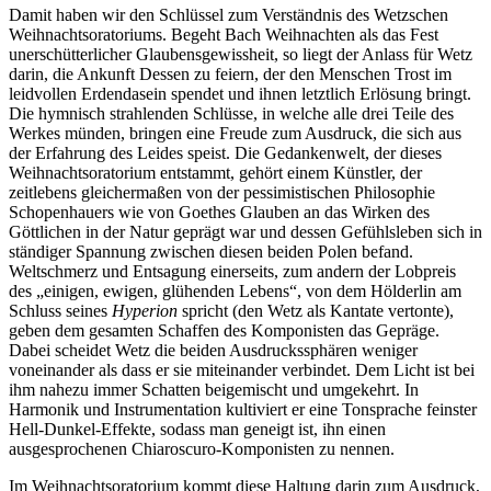
Damit haben wir den Schlüssel zum Verständnis des Wetzschen
Weihnachtsoratoriums. Begeht Bach Weihnachten als das Fest
unerschütterlicher Glaubensgewissheit, so liegt der Anlass für Wetz
darin, die Ankunft Dessen zu feiern, der den Menschen Trost im
leidvollen Erdendasein spendet und ihnen letztlich Erlösung bringt.
Die hymnisch strahlenden Schlüsse, in welche alle drei Teile des
Werkes münden, bringen eine Freude zum Ausdruck, die sich aus
der Erfahrung des Leides speist. Die Gedankenwelt, der dieses
Weihnachtsoratorium entstammt, gehört einem Künstler, der
zeitlebens gleichermaßen von der pessimistischen Philosophie
Schopenhauers wie von Goethes Glauben an das Wirken des
Göttlichen in der Natur geprägt war und dessen Gefühlsleben sich in
ständiger Spannung zwischen diesen beiden Polen befand.
Weltschmerz und Entsagung einerseits, zum andern der Lobpreis
des „einigen, ewigen, glühenden Lebens“, von dem Hölderlin am
Schluss seines
Hyperion
spricht (den Wetz als Kantate vertonte),
geben dem gesamten Schaffen des Komponisten das Gepräge.
Dabei scheidet Wetz die beiden Ausdruckssphären weniger
voneinander als dass er sie miteinander verbindet. Dem Licht ist bei
ihm nahezu immer Schatten beigemischt und umgekehrt. In
Harmonik und Instrumentation kultiviert er eine Tonsprache feinster
Hell-Dunkel-Effekte, sodass man geneigt ist, ihn einen
ausgesprochenen Chiaroscuro-Komponisten zu nennen.
Im Weihnachtsoratorium kommt diese Haltung darin zum Ausdruck,