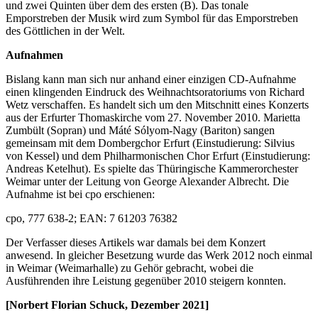
und zwei Quinten über dem des ersten (B). Das tonale
Emporstreben der Musik wird zum Symbol für das Emporstreben
des Göttlichen in der Welt.
Aufnahmen
Bislang kann man sich nur anhand einer einzigen CD-Aufnahme
einen klingenden Eindruck des Weihnachtsoratoriums von Richard
Wetz verschaffen. Es handelt sich um den Mitschnitt eines Konzerts
aus der Erfurter Thomaskirche vom 27. November 2010. Marietta
Zumbült (Sopran) und Máté Sólyom-Nagy (Bariton) sangen
gemeinsam mit dem Dombergchor Erfurt (Einstudierung: Silvius
von Kessel) und dem Philharmonischen Chor Erfurt (Einstudierung:
Andreas Ketelhut). Es spielte das Thüringische Kammerorchester
Weimar unter der Leitung von George Alexander Albrecht. Die
Aufnahme ist bei cpo erschienen:
cpo, 777 638-2; EAN: 7 61203 76382
Der Verfasser dieses Artikels war damals bei dem Konzert
anwesend. In gleicher Besetzung wurde das Werk 2012 noch einmal
in Weimar (Weimarhalle) zu Gehör gebracht, wobei die
Ausführenden ihre Leistung gegenüber 2010 steigern konnten.
[Norbert Florian Schuck, Dezember 2021]