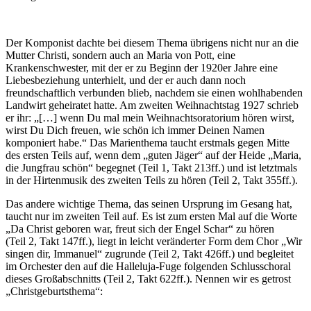
Der Komponist dachte bei diesem Thema übrigens nicht nur an die
Mutter Christi, sondern auch an Maria von Pott, eine
Krankenschwester, mit der er zu Beginn der 1920er Jahre eine
Liebesbeziehung unterhielt, und der er auch dann noch
freundschaftlich verbunden blieb, nachdem sie einen wohlhabenden
Landwirt geheiratet hatte. Am zweiten Weihnachtstag 1927 schrieb
er ihr: „[…] wenn Du mal mein Weihnachtsoratorium hören wirst,
wirst Du Dich freuen, wie schön ich immer Deinen Namen
komponiert habe.“ Das Marienthema taucht erstmals gegen Mitte
des ersten Teils auf, wenn dem „guten Jäger“ auf der Heide „Maria,
die Jungfrau schön“ begegnet (Teil 1, Takt 213ff.) und ist letztmals
in der Hirtenmusik des zweiten Teils zu hören (Teil 2, Takt 355ff.).
Das andere wichtige Thema, das seinen Ursprung im Gesang hat,
taucht nur im zweiten Teil auf. Es ist zum ersten Mal auf die Worte
„Da Christ geboren war, freut sich der Engel Schar“ zu hören
(Teil 2, Takt 147ff.), liegt in leicht veränderter Form dem Chor „Wir
singen dir, Immanuel“ zugrunde (Teil 2, Takt 426ff.) und begleitet
im Orchester den auf die Halleluja-Fuge folgenden Schlusschoral
dieses Großabschnitts (Teil 2, Takt 622ff.). Nennen wir es getrost
„Christgeburtsthema“: