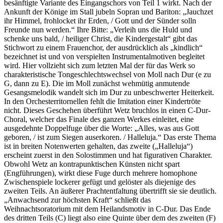
besänftigte Variante des Eingangschors von Teil 1 wirkt. Nach der
Ankunft der Könige im Stall jubeln Sopran und Bariton: „Jauchzet
ihr Himmel, frohlocket ihr Erden, / Gott und der Sünder solln
Freunde nun werden.“ Ihre Bitte: „Verleih uns die Huld und
schenke uns bald, / heiliger Christ, die Kindergestalt“ gibt das
Stichwort zu einem Frauenchor, der ausdrücklich als „kindlich“
bezeichnet ist und von verspielten Instrumentalmotiven begleitet
wird. Hier vollzieht sich zum letzten Mal der für das Werk so
charakteristische Tongeschlechtswechsel von Moll nach Dur (e zu
G, dann zu E). Die im Moll zunächst wehmütig anmutende
Gesangsmelodik wandelt sich im Dur zu unbeschwerter Heiterkeit.
In den Orchesterritornellen fehlt die Imitation einer Kindertröte
nicht. Dieses Geschehen überführt Wetz bruchlos in einen C-Dur-
Choral, welcher das Finale des ganzen Werkes einleitet, eine
ausgedehnte Doppelfuge über die Worte: „Alles, was aus Gott
geboren, / ist zum Siegen auserkoren. / Halleluja.“ Das erste Thema
ist in breiten Notenwerten gehalten, das zweite („Halleluja“)
erscheint zuerst in den Solostimmen und hat figurativen Charakter.
Obwohl Wetz an kontrapunktischen Künsten nicht spart
(Engführungen), wirkt diese Fuge durch mehrere homophone
Zwischenspiele lockerer gefügt und gelöster als diejenige des
zweiten Teils. An äußerer Prachtentfaltung übertrifft sie sie deutlich.
„Anwachsend zur höchsten Kraft“ schließt das
Weihnachtsoratorium mit dem Heilandsmotiv in C-Dur. Das Ende
des dritten Teils (C) liegt also eine Quinte über dem des zweiten (F)