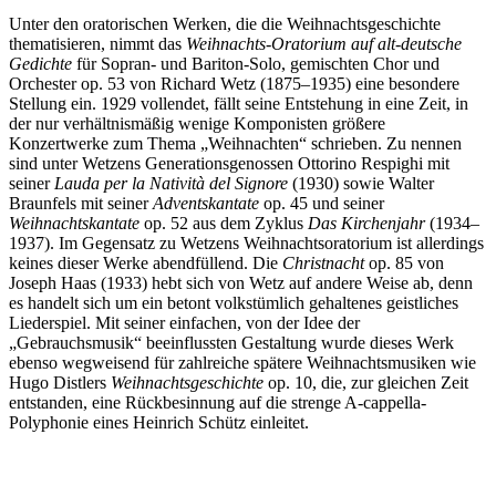
Unter den oratorischen Werken, die die Weihnachtsgeschichte
thematisieren, nimmt das
Weihnachts-Oratorium auf alt-deutsche
Gedichte
für Sopran- und Bariton-Solo, gemischten Chor und
Orchester op. 53 von Richard Wetz (1875–1935) eine besondere
Stellung ein. 1929 vollendet, fällt seine Entstehung in eine Zeit, in
der nur verhältnismäßig wenige Komponisten größere
Konzertwerke zum Thema „Weihnachten“ schrieben. Zu nennen
sind unter Wetzens Generationsgenossen Ottorino Respighi mit
seiner
Lauda per la Natività del Signore
(1930) sowie Walter
Braunfels mit seiner
Adventskantate
op. 45 und seiner
Weihnachtskantate
op. 52 aus dem Zyklus
Das Kirchenjahr
(1934–
1937). Im Gegensatz zu Wetzens Weihnachtsoratorium ist allerdings
keines dieser Werke abendfüllend. Die
Christnacht
op. 85 von
Joseph Haas (1933) hebt sich von Wetz auf andere Weise ab, denn
es handelt sich um ein betont volkstümlich gehaltenes geistliches
Liederspiel. Mit seiner einfachen, von der Idee der
„Gebrauchsmusik“ beeinflussten Gestaltung wurde dieses Werk
ebenso wegweisend für zahlreiche spätere Weihnachtsmusiken wie
Hugo Distlers
Weihnachtsgeschichte
op. 10, die, zur gleichen Zeit
entstanden, eine Rückbesinnung auf die strenge A-cappella-
Polyphonie eines Heinrich Schütz einleitet.