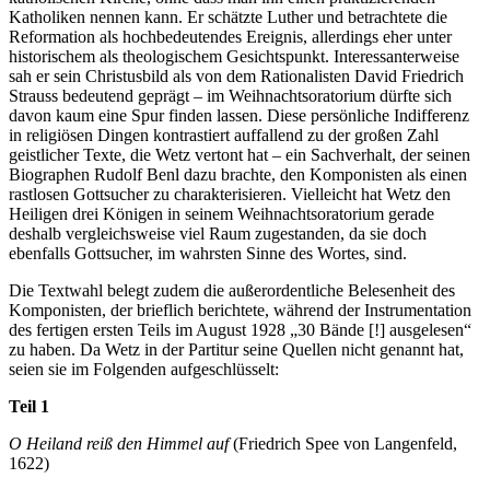
Katholiken nennen kann. Er schätzte Luther und betrachtete die
Reformation als hochbedeutendes Ereignis, allerdings eher unter
historischem als theologischem Gesichtspunkt. Interessanterweise
sah er sein Christusbild als von dem Rationalisten David Friedrich
Strauss bedeutend geprägt – im Weihnachtsoratorium dürfte sich
davon kaum eine Spur finden lassen. Diese persönliche Indifferenz
in religiösen Dingen kontrastiert auffallend zu der großen Zahl
geistlicher Texte, die Wetz vertont hat – ein Sachverhalt, der seinen
Biographen Rudolf Benl dazu brachte, den Komponisten als einen
rastlosen Gottsucher zu charakterisieren. Vielleicht hat Wetz den
Heiligen drei Königen in seinem Weihnachtsoratorium gerade
deshalb vergleichsweise viel Raum zugestanden, da sie doch
ebenfalls Gottsucher, im wahrsten Sinne des Wortes, sind.
Die Textwahl belegt zudem die außerordentliche Belesenheit des
Komponisten, der brieflich berichtete, während der Instrumentation
des fertigen ersten Teils im August 1928 „30 Bände [!] ausgelesen“
zu haben. Da Wetz in der Partitur seine Quellen nicht genannt hat,
seien sie im Folgenden aufgeschlüsselt:
Teil 1
O Heiland reiß den Himmel auf
(Friedrich Spee von Langenfeld,
1622)