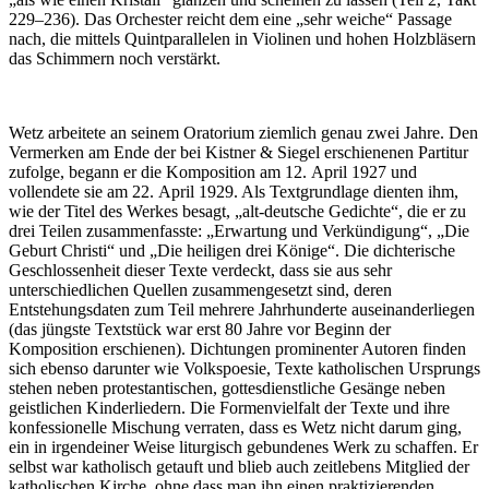
229–236). Das Orchester reicht dem eine „sehr weiche“ Passage
nach, die mittels Quintparallelen in Violinen und hohen Holzbläsern
das Schimmern noch verstärkt.
Wetz arbeitete an seinem Oratorium ziemlich genau zwei Jahre. Den
Vermerken am Ende der bei Kistner & Siegel erschienenen Partitur
zufolge, begann er die Komposition am 12. April 1927 und
vollendete sie am 22. April 1929. Als Textgrundlage dienten ihm,
wie der Titel des Werkes besagt, „alt-deutsche Gedichte“, die er zu
drei Teilen zusammenfasste: „Erwartung und Verkündigung“, „Die
Geburt Christi“ und „Die heiligen drei Könige“. Die dichterische
Geschlossenheit dieser Texte verdeckt, dass sie aus sehr
unterschiedlichen Quellen zusammengesetzt sind, deren
Entstehungsdaten zum Teil mehrere Jahrhunderte auseinanderliegen
(das jüngste Textstück war erst 80 Jahre vor Beginn der
Komposition erschienen). Dichtungen prominenter Autoren finden
sich ebenso darunter wie Volkspoesie, Texte katholischen Ursprungs
stehen neben protestantischen, gottesdienstliche Gesänge neben
geistlichen Kinderliedern. Die Formenvielfalt der Texte und ihre
konfessionelle Mischung verraten, dass es Wetz nicht darum ging,
ein in irgendeiner Weise liturgisch gebundenes Werk zu schaffen. Er
selbst war katholisch getauft und blieb auch zeitlebens Mitglied der
katholischen Kirche, ohne dass man ihn einen praktizierenden