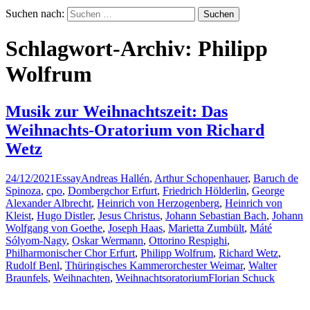
Suchen nach:
Schlagwort-Archiv: Philipp
Wolfrum
Musik zur Weihnachtszeit: Das
Weihnachts-Oratorium von Richard
Wetz
24/12/2021
Essay
Andreas Hallén
,
Arthur Schopenhauer
,
Baruch de
Spinoza
,
cpo
,
Dombergchor Erfurt
,
Friedrich Hölderlin
,
George
Alexander Albrecht
,
Heinrich von Herzogenberg
,
Heinrich von
Kleist
,
Hugo Distler
,
Jesus Christus
,
Johann Sebastian Bach
,
Johann
Wolfgang von Goethe
,
Joseph Haas
,
Marietta Zumbült
,
Máté
Sólyom-Nagy
,
Oskar Wermann
,
Ottorino Respighi
,
Philharmonischer Chor Erfurt
,
Philipp Wolfrum
,
Richard Wetz
,
Rudolf Benl
,
Thüringisches Kammerorchester Weimar
,
Walter
Braunfels
,
Weihnachten
,
Weihnachtsoratorium
Florian Schuck