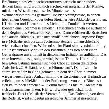
Eröffnung eines Weihnachtsoratoriums gar nicht mehr anders
denken kann, wird womöglich erschrecken angesichts der Klänge,
mit denen Wetz die ersten sechs Minuten seines
Weihnachtsoratoriums gestaltet. Die vier Anfangstakte, in denen
über einem Orgelpunkt der tiefen Streicher leise Akkorde der Flöten,
Klarinetten und Hörner mildes Licht in die Dunkelheit werfen,
könnten eine Totenmesse einleiten. Tatsächlich ähneln sie auffallend
dem Beginn des Wetzschen Requiems. Dann eröffnen die Bratschen
eine ausdrücklich als „sehnsuchtsvoll“ bezeichnete langsame Fuge
in e-Moll, die sich bis zum Fortissimo steigert, um anschließend
wieder abzuschwellen. Während sie im Pianissimo versinkt, erklingt
ein unscheinbares Motiv in den Posaunen, das sich nach einer
Generalpause unvermittelt in dissonanten Imitationen aufbäumt. Das
erste Intervall, das gesungen wird, ist ein Tritonus. Über heftig
bewegten Ostinati sammelt sich der Chor zu einem dreifachen
Aufschrei: „O Heiland, reiß den Himmel auf“. Damit wird ein
stürmischer Satz in Gang gebracht, in dem der Chor in immer
wieder neuen Fugati Anlauf nimmt, das Erscheinen des Heilands zu
erflehen, um schließlich mit der Forderung – von einer Bitte lässt
sich kaum noch sprechen – „Komm tröst‘ uns hie im Erdental“ in
sich zusammenzustürzen. Hier wird weder gejauchzt, noch
frohlockt. Das ist Musik der Verzweiflung. Das Erdental, von dem
die Rede ist, wird eindeutig als irdisches Jammertal gezeichnet.