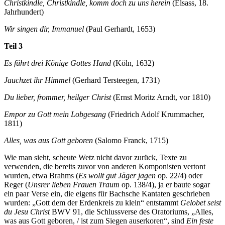
Christkindle, Christkindle, komm doch zu uns herein
(Elsass, 18.
Jahrhundert)
Wir singen dir, Immanuel
(Paul Gerhardt, 1653)
Teil 3
Es führt drei Könige Gottes Hand
(Köln, 1632)
Jauchzet ihr Himmel
(Gerhard Tersteegen, 1731)
Du lieber, frommer, heilger Christ
(Ernst Moritz Arndt, vor 1810)
Empor zu Gott mein Lobgesang
(Friedrich Adolf Krummacher,
1811)
Alles, was aus Gott geboren
(Salomo Franck, 1715)
Wie man sieht, scheute Wetz nicht davor zurück, Texte zu
verwenden, die bereits zuvor von anderen Komponisten vertont
wurden, etwa Brahms (
Es wollt gut Jäger jagen
op. 22/4) oder
Reger (
Unsrer lieben Frauen Traum
op. 138/4), ja er baute sogar
ein paar Verse ein, die eigens für Bachsche Kantaten geschrieben
wurden: „Gott dem der Erdenkreis zu klein“ entstammt
Gelobet seist
du Jesu Christ
BWV 91, die Schlussverse des Oratoriums, „Alles,
was aus Gott geboren, / ist zum Siegen auserkoren“, sind
Ein feste