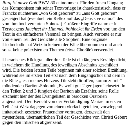
Burg ist unser Gott
BWV 80 entnommen. Für den freien Umgang
des Komponisten mit seiner Textvorlage ist charakteristisch, dass er
Francks nüchternes „von Gott geboren“ zu „aus Gott geboren“
gesteigert hat (eventuell ein Reflex auf das „Deus sive natura“ des
von ihm hochverehrten Spinoza). Größere Eingriffe nahm er in
Tersteegens
Jauchzet ihr Himmel, frohlocket ihr Erden
vor, um den
Text in ein einfacheres Versmaß zu bringen. Auch vertonte er nur
von einem Teil der Gedichte alle Strophen. Eine originale
Liedmelodie hat Wetz in keinem der Fälle übernommen und auch
sonst keine präexistenten Themen (etwa Choräle) verwendet.
Literarisches Rückgrat aller drei Teile ist ein längeres Erzählgedicht,
in welchem die Handlung des jeweiligen Abschnitts geschildert
wird. Die beiden letzten Teile beginnen mit einer solchen Erzählung,
während sie im ersten Teil erst nach dem Eingangschor und dem in
die Bitte „Jesu meines Herzens Tür steht dir offen, komm zu mir“
mündenden Bariton-Solo mit „Es wollt gut Jäger jagen“ einsetzt. In
den Teilen 2 und 3 fungiert der Bariton als Erzähler, seine Rolle
erscheint hier der des Evangelisten in barocken Oratorien
angenähert. Den Bericht von der Verkündigung Mariae im ersten
Teil lässt Wetz dagegen von einem vierfach geteilten, vorwiegend
imitatorisch gesetzten Frauenchor vortragen, dergestalt den
mysteriösen, übernatürlichen Teil der Geschichte von Christi Geburt
gegen den irdischen abgrenzend.