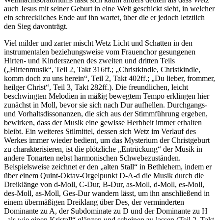
auch Jesus mit seiner Geburt in eine Welt geschickt sieht, in welcher
ein schreckliches Ende auf ihn wartet, über die er jedoch letztlich
den Sieg davonträgt.
Viel milder und zarter mischt Wetz Licht und Schatten in den
instrumentalen beziehungsweise vom Frauenchor gesungenen
Hirten- und Kinderszenen des zweiten und dritten Teils
(„Hirtenmusik“, Teil 2, Takt 316ff.; „Christkindle, Christkindle,
komm doch zu uns herein“, Teil 2, Takt 402ff.; „Du lieber, frommer,
heilger Christ“, Teil 3, Takt 282ff.). Die freundlichen, leicht
beschwingten Melodien in mäßig bewegtem Tempo erklingen hier
zunächst in Moll, bevor sie sich nach Dur aufhellen. Durchgangs-
und Vorhaltsdissonanzen, die sich aus der Stimmführung ergeben,
bewirken, dass der Musik eine gewisse Herbheit immer erhalten
bleibt. Ein weiteres Stilmittel, dessen sich Wetz im Verlauf des
Werkes immer wieder bedient, um das Mysterium der Christgeburt
zu charakterisieren, ist die plötzliche „Entrückung“ der Musik in
andere Tonarten nebst harmonischen Schwebezuständen.
Beispielsweise zeichnet er den „alten Stall“ in Bethlehem, indem er
über einem Quint-Oktav-Orgelpunkt D-A-d die Musik durch die
Dreiklänge von d-Moll, C-Dur, B-Dur, as-Moll, d-Moll, es-Moll,
des-Moll, as-Moll, Ges-Dur wandern lässt, um ihn anschließend in
einem übermäßigen Dreiklang über Des, der verminderten
Dominante zu A, der Subdominate zu D und der Dominante zu H
„als wie einen Kristall“ glänzen und scheinen zu lassen (Teil 2, Takt