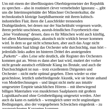
Um mit einem der überflüssigsten Oberbürgermeister der Republik
zu sprechen – also in routiniert clever vernebelnder Ignoranz –, gibt
uns die Interimsspielstätte der Münchner Orchesterkultur, die
technokratisch klotzige Isarphilharmonie mit ihrem kubisch-
industriellen Flair, ihren die Lauschfelder trennenden
Drahtgeländern, bei denen nur der Stacheldraht vergessen wurde,
ihrem perfekt unschönen, ausruh-feindlichen Foyerbereich eine
„leise Vorahnung“ dessen, dass es für München wohl auch künftig,
bei allem Mammonglanz, akustisch nicht wirklich besser kommen
wird. In dem so gar nicht schmucken, aber auch das Auge nicht
verstörenden Saal klingt das Orchester sehr durchsichtig, man hört –
jedenfalls links außen im hinteren Drittel des ansteigenden
„Parketts“ – alles Leise sehr deutlich, alle Register des Orchesters
kommen gut an. Wenn es dann aber laut wird, mutiert der vorher
nicht gerade auratisch erfüllende Klang ins Brutale, und auch die
Durchsichtigkeit ist nun – trotz exzellentem Dirigenten und
Orchester – nicht mehr optimal gegeben. Eben wieder so eine
gesichtslose, letztlich unbefriedigende Akustik, wie sie heute anhand
von Modellrechnungen – und längst nicht mehr aus intuitiv
umgesetzter Empirie tatsächlichen Hörens – mit überwiegend
billigen Materialien von musikfernen Saalplanern mit großem
Logistikaufwand ohne Geistbeteiligung umgesetzt werden. Aber
auch da kann es natürlich – wenngleich unter recht ungünstigen
Bedingungen, also der vorgegebenen Schwächen eingedenk – zu
ausgezeichneten Konzerten kommen.