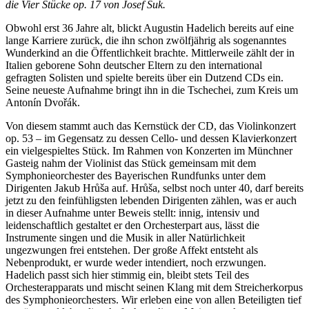
die Vier Stücke op. 17 von Josef Suk.
Obwohl erst 36 Jahre alt, blickt Augustin Hadelich bereits auf eine
lange Karriere zurück, die ihn schon zwölfjährig als sogenanntes
Wunderkind an die Öffentlichkeit brachte. Mittlerweile zählt der in
Italien geborene Sohn deutscher Eltern zu den international
gefragten Solisten und spielte bereits über ein Dutzend CDs ein.
Seine neueste Aufnahme bringt ihn in die Tschechei, zum Kreis um
Antonín Dvořák.
Von diesem stammt auch das Kernstück der CD, das Violinkonzert
op. 53 – im Gegensatz zu dessen Cello- und dessen Klavierkonzert
ein vielgespieltes Stück. Im Rahmen von Konzerten im Münchner
Gasteig nahm der Violinist das Stück gemeinsam mit dem
Symphonieorchester des Bayerischen Rundfunks unter dem
Dirigenten Jakub Hrůša auf. Hrůša, selbst noch unter 40, darf bereits
jetzt zu den feinfühligsten lebenden Dirigenten zählen, was er auch
in dieser Aufnahme unter Beweis stellt: innig, intensiv und
leidenschaftlich gestaltet er den Orchesterpart aus, lässt die
Instrumente singen und die Musik in aller Natürlichkeit
ungezwungen frei entstehen. Der große Affekt entsteht als
Nebenprodukt, er wurde weder intendiert, noch erzwungen.
Hadelich passt sich hier stimmig ein, bleibt stets Teil des
Orchesterapparats und mischt seinen Klang mit dem Streicherkorpus
des Symphonieorchesters. Wir erleben eine von allen Beteiligten tief