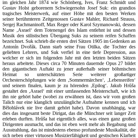
im gleichen Jahr 1874 wie Schönberg, Ives, Franz Schmidt und
Gustav Holst geborenem Schwiegersohn Josef Suk: ein grandios
tragisches Meisterwerk, auf einer Höhe mit den besten Werken
seiner berühmteren Zeitgenossen Gustav Mahler, Richard Strauss,
Sergej Rachmaninoff, Max Reger oder Karol Szymanowski, dessen
Name ‚Asrael‘ dem Totenengel des Islam entlehnt ist und dessen
Musik den stilistischen Übergang Suks zu seinem reifen Schaffen
bezeichnet. Suk schrieb die ersten drei Sätzen 1905 im Gedenken an
Antonín Dvořák. Dann starb seine Frau Otilka, die Tochter des
geliebten Lehrers, und Suk verfiel in eine tiefe Depression, aus
welcher er sich im folgenden Jahr mit den letzten beiden Sätzen
heraus arbeitete. Dieses circa 70 Minuten dauernde Opus 27 bildet
den gigantischen Auftakt zu jener außerhalb seiner böhmischen
Heimat so unterschätzten Serie weiterer großartiger
Orchesterschöpfungen wie dem ‚Sommermärchen‘, ‚Lebensreifen‘
und seinem finalen, kaum je zu hörenden ‚Epilog‘. Jakub Hrůša
gestaltet den ‚Asrael‘ mit einer umfassenden Meisterschaft, wie ich
ihn nie gehört habe (wobei zu erwähnen ist, dass wir vom großen
Talich nur eine klanglich unzulängliche Aufnahme kennen und ich
Bělohlávek nie live damit gehört habe). Davon unabhängig, war
dies das insgesamt beste Dirigat, das die Münchner seit langer Zeit
erleben durften. Hrůša hat eigentlich alles, was einen ganz großen
Dirigenten ausmacht, und das ist eben weit mehr als Begabung und
Ausstrahlung, das ist mindestens ebenso profundeste Musikalität, die
sich neben einer virtuosen Musizierfähigkeit und gestischen Klarheit