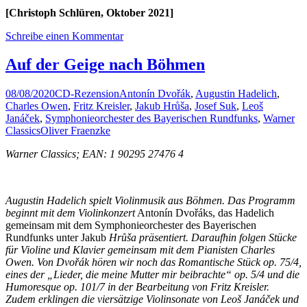
[Christoph Schlüren, Oktober 2021]
Schreibe einen Kommentar
Auf der Geige nach Böhmen
08/08/2020
CD-Rezension
Antonín Dvořák
,
Augustin Hadelich
,
Charles Owen
,
Fritz Kreisler
,
Jakub Hrůša
,
Josef Suk
,
Leoš
Janáček
,
Symphonieorchester des Bayerischen Rundfunks
,
Warner
Classics
Oliver Fraenzke
Warner Classics; EAN: 1 90295 27476 4
Augustin Hadelich spielt Violinmusik aus Böhmen. Das Programm
beginnt mit dem Violinkonzert
Antonín Dvořáks, das Hadelich
gemeinsam mit dem Symphonieorchester des Bayerischen
Rundfunks unter Jakub
Hrůša präsentiert. Daraufhin folgen Stücke
für Violine und Klavier gemeinsam mit dem Pianisten Charles
Owen. Von
Dvořák hören wir noch das Romantische Stück op. 75/4,
eines der „Lieder, die meine Mutter mir beibrachte“ op. 5/4 und die
Humoresque op. 101/7 in der Bearbeitung von Fritz Kreisler.
Zudem erklingen die viersätzige Violinsonate von Leoš
Janáček und