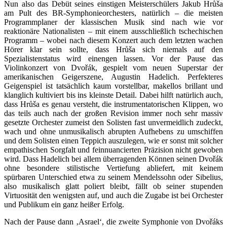
Nun also das Debüt seines einstigen Meisterschülers Jakub Hrůša
am Pult des BR-Symphonieorchesters, natürlich – die meisten
Programmplaner der klassischen Musik sind nach wie vor
reaktionäre Nationalisten – mit einem ausschließlich tschechischen
Programm – wobei nach diesem Konzert auch dem letzten wachen
Hörer klar sein sollte, dass Hrůša sich niemals auf den
Spezialistenstatus wird einengen lassen. Vor der Pause das
Violinkonzert von Dvořák, gespielt vom neuen Superstar der
amerikanischen Geigerszene, Augustin Hadelich. Perfekteres
Geigenspiel ist tatsächlich kaum vorstellbar, makellos brillant und
klanglich kultiviert bis ins kleinste Detail. Dabei hilft natürlich auch,
dass Hrůša es genau versteht, die instrumentatorischen Klippen, wo
das teils auch nach der großen Revision immer noch sehr massiv
gesetzte Orchester zumeist den Solisten fast unvermeidlich zudeckt,
wach und ohne unmusikalisch abrupten Aufhebens zu umschiffen
und dem Solisten einen Teppich auszulegen, wie er sonst mit solcher
empathischen Sorgfalt und feinnuancierten Präzision nicht gewoben
wird. Dass Hadelich bei allem überragenden Können seinen Dvořák
ohne besondere stilistische Vertiefung abliefert, mit keinem
spürbaren Unterschied etwa zu seinem Mendelssohn oder Sibelius,
also musikalisch glatt poliert bleibt, fällt ob seiner stupenden
Virtuosität den wenigsten auf, und auch die Zugabe ist bei Orchester
und Publikum ein ganz heißer Erfolg.
Nach der Pause dann ‚Asrael‘, die zweite Symphonie von Dvořáks