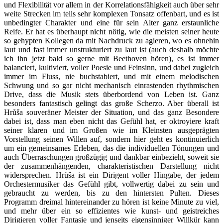
und Flexibilität vor allem in der Korrelationsfähigkeit auch über sehr
weite Strecken im teils sehr komplexen Tonsatz offenbart, und es ist
unbedingter Charakter und eine für sein Alter ganz erstaunliche
Reife. Er hat es überhaupt nicht nötig, wie die meisten seiner heute
so gehypten Kollegen da mit Nachdruck zu agieren, wo es ohnehin
laut und fast immer unstrukturiert zu laut ist (auch deshalb möchte
ich ihn jetzt bald so gerne mit Beethoven hören), es ist immer
balanciert, kultiviert, voller Poesie und Feinsinn, und dabei zugleich
immer im Fluss, nie buchstabiert, und mit einem melodischen
Schwung und so gar nicht mechanisch einrastenden rhythmischen
Drive, dass die Musik stets überbordend von Leben ist. Ganz
besonders fantastisch gelingt das große Scherzo. Aber überall ist
Hrůša souveräner Meister der Situation, und das ganz Besondere
dabei ist, dass man eben nicht das Gefühl hat, er oktroyiere kraft
seiner klaren und im Großen wie im Kleinsten ausgeprägten
Vorstellung seinen Willen auf, sondern hier geht es kontinuierlich
um ein gemeinsames Erleben, das die individuellen Tönungen und
auch Überraschungen großzügig und dankbar einbezieht, soweit sie
der zusammenhängenden, charakteristischen Darstellung nicht
widersprechen. Hrůša ist ein Dirigent voller Hingabe, der jedem
Orchestermusiker das Gefühl gibt, vollwertig dabei zu sein und
gebraucht zu werden, bis zu den hintersten Pulten. Dieses
Programm dreimal hintereinander zu hören ist keine Minute zu viel,
und mehr über ein so effizientes wie kunst- und geistreiches
Dirigieren voller Fantasie und jenseits eigensinniger Willkür kann