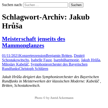
Suchen nach:
Schlagwort-Archiv: Jakub
Hrůša
Meisterschaft jenseits des
Mammonglanzes
01/11/2021
Konzertrezension
Benjamin Britten
,
Dmitrij
Schostakowitschs
,
Isabelle Faust
,
Isarphilharmonie
,
Jakub Hrůša
,
Miloslav Kabeláč
,
Symphonieorchester des Bayerischen
Rundfunks
Christoph Schlüren
Jakub Hrůša dirigiert das Symphonieorchester des Bayerischen
Rundfunks in Meisterwerken der klassischen Moderne: Kabeláč ,
Britten, Schostakowitsch.
Photo © by Astrid Ackermann