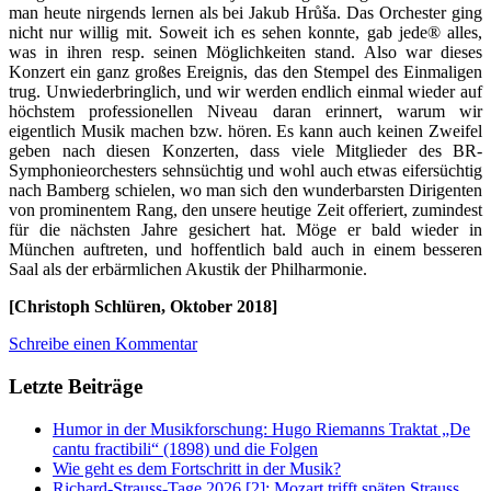
man heute nirgends lernen als bei Jakub Hrůša. Das Orchester ging
nicht nur willig mit. Soweit ich es sehen konnte, gab jede® alles,
was in ihren resp. seinen Möglichkeiten stand. Also war dieses
Konzert ein ganz großes Ereignis, das den Stempel des Einmaligen
trug. Unwiederbringlich, und wir werden endlich einmal wieder auf
höchstem professionellen Niveau daran erinnert, warum wir
eigentlich Musik machen bzw. hören. Es kann auch keinen Zweifel
geben nach diesen Konzerten, dass viele Mitglieder des BR-
Symphonieorchesters sehnsüchtig und wohl auch etwas eifersüchtig
nach Bamberg schielen, wo man sich den wunderbarsten Dirigenten
von prominentem Rang, den unsere heutige Zeit offeriert, zumindest
für die nächsten Jahre gesichert hat. Möge er bald wieder in
München auftreten, und hoffentlich bald auch in einem besseren
Saal als der erbärmlichen Akustik der Philharmonie.
[Christoph Schlüren, Oktober 2018]
Schreibe einen Kommentar
Letzte Beiträge
Humor in der Musikforschung: Hugo Riemanns Traktat „De
cantu fractibili“ (1898) und die Folgen
Wie geht es dem Fortschritt in der Musik?
Richard-Strauss-Tage 2026 [2]: Mozart trifft späten Strauss,