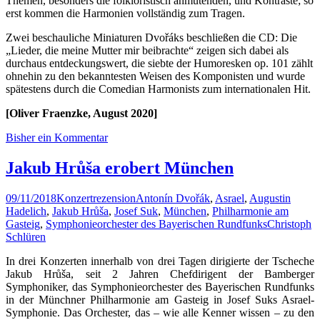
Themen, besonders die folkloristisch anmutenden, und Kontraste; so
erst kommen die Harmonien vollständig zum Tragen.
Zwei beschauliche Miniaturen Dvořáks beschließen die CD: Die
„Lieder, die meine Mutter mir beibrachte“ zeigen sich dabei als
durchaus entdeckungswert, die siebte der Humoresken op. 101 zählt
ohnehin zu den bekanntesten Weisen des Komponisten und wurde
spätestens durch die Comedian Harmonists zum internationalen Hit.
[Oliver Fraenzke, August 2020]
Bisher ein Kommentar
Jakub Hrůša erobert München
09/11/2018
Konzertrezension
Antonín Dvořák
,
Asrael
,
Augustin
Hadelich
,
Jakub Hrůša
,
Josef Suk
,
München
,
Philharmonie am
Gasteig
,
Symphonieorchester des Bayerischen Rundfunks
Christoph
Schlüren
In drei Konzerten innerhalb von drei Tagen dirigierte der Tscheche
Jakub Hrůša, seit 2 Jahren Chefdirigent der Bamberger
Symphoniker, das Symphonieorchester des Bayerischen Rundfunks
in der Münchner Philharmonie am Gasteig in Josef Suks Asrael-
Symphonie. Das Orchester, das – wie alle Kenner wissen – zu den