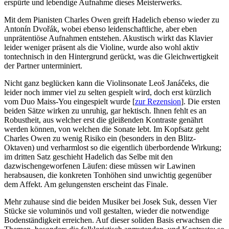
erspürte und lebendige Aufnahme dieses Meisterwerks.
Mit dem Pianisten Charles Owen greift Hadelich ebenso wieder zu
Antonín Dvořák, wobei ebenso leidenschaftliche, aber eben
unprätentiöse Aufnahmen entstehen. Akustisch wirkt das Klavier
leider weniger präsent als die Violine, wurde also wohl aktiv
tontechnisch in den Hintergrund gerückt, was die Gleichwertigkeit
der Partner unterminiert.
Nicht ganz beglücken kann die Violinsonate Leoš Janáčeks, die
leider noch immer viel zu selten gespielt wird, doch erst kürzlich
vom Duo Maiss-You eingespielt wurde [
zur Rezension
]. Die ersten
beiden Sätze wirken zu unruhig, gar hektisch. Ihnen fehlt es an
Robustheit, aus welcher erst die gleißenden Kontraste genährt
werden können, von welchen die Sonate lebt. Im Kopfsatz geht
Charles Owen zu wenig Risiko ein (besonders in den Blitz-
Oktaven) und verharmlost so die eigentlich überbordende Wirkung;
im dritten Satz geschieht Hadelich das Selbe mit den
dazwischengeworfenen Läufen: diese müssen wir Lawinen
herabsausen, die konkreten Tonhöhen sind unwichtig gegenüber
dem Affekt. Am gelungensten erscheint das Finale.
Mehr zuhause sind die beiden Musiker bei Josek Suk, dessen Vier
Stücke sie voluminös und voll gestalten, wieder die notwendige
Bodenständigkeit erreichen. Auf dieser soliden Basis erwachsen die