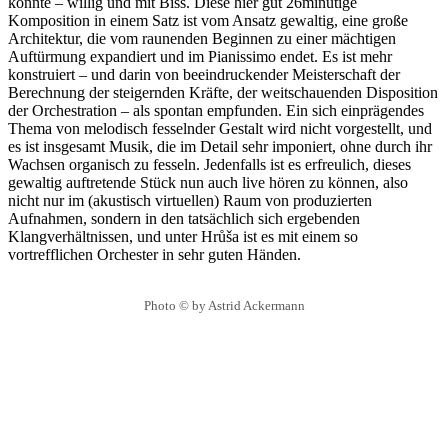
könnte – willig und mit Biss. Diese hier gut 26minütige
Komposition in einem Satz ist vom Ansatz gewaltig, eine große
Architektur, die vom raunenden Beginnen zu einer mächtigen
Auftürmung expandiert und im Pianissimo endet. Es ist mehr
konstruiert – und darin von beeindruckender Meisterschaft der
Berechnung der steigernden Kräfte, der weitschauenden Disposition
der Orchestration – als spontan empfunden. Ein sich einprägendes
Thema von melodisch fesselnder Gestalt wird nicht vorgestellt, und
es ist insgesamt Musik, die im Detail sehr imponiert, ohne durch ihr
Wachsen organisch zu fesseln. Jedenfalls ist es erfreulich, dieses
gewaltig auftretende Stück nun auch live hören zu können, also
nicht nur im (akustisch virtuellen) Raum von produzierten
Aufnahmen, sondern in den tatsächlich sich ergebenden
Klangverhältnissen, und unter Hrůša ist es mit einem so
vortrefflichen Orchester in sehr guten Händen.
Photo © by Astrid Ackermann