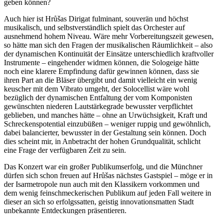
geben können?
Auch hier ist Hrůšas Dirigat fulminant, souverän und höchst
musikalisch, und selbstverständlich spielt das Orchester auf
ausnehmend hohem Niveau. Wäre mehr Vorbereitungszeit gewesen,
so hätte man sich den Fragen der musikalischen Räumlichkeit – also
der dynamischen Kontinuität der Einsätze unterschiedlich kraftvoller
Instrumente – eingehender widmen können, die Sologeige hätte
noch eine klarere Empfindung dafür gewinnen können, dass sie
ihren Part an die Bläser übergibt und damit vielleicht ein wenig
keuscher mit dem Vibrato umgeht, der Solocellist wäre wohl
bezüglich der dynamischen Entfaltung der vom Komponisten
gewünschten niederen Lautstärkegrade bewusster verpflichtet
geblieben, und manches hätte – ohne an Urwüchsigkeit, Kraft und
Schreckenspotential einzubüßen – weniger ruppig und gewöhnlich,
dabei balancierter, bewusster in der Gestaltung sein können. Doch
dies scheint mir, in Anbetracht der hohen Grundqualität, schlicht
eine Frage der verfügbaren Zeit zu sein.
Das Konzert war ein großer Publikumserfolg, und die Münchner
dürfen sich schon freuen auf Hrůšas nächstes Gastspiel – möge er in
der Isarmetropole nun auch mit den Klassikern vorkommen und
dem wenig feinschmeckerischen Publikum auf jeden Fall weitere in
dieser an sich so erfolgssatten, geistig innovationsmatten Stadt
unbekannte Entdeckungen präsentieren.