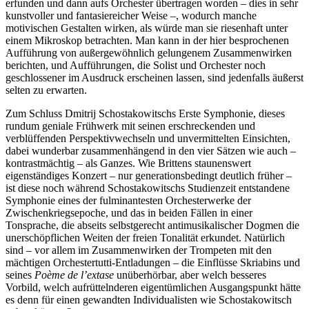
erfunden und dann aufs Orchester übertragen worden – dies in sehr
kunstvoller und fantasiereicher Weise –, wodurch manche
motivischen Gestalten wirken, als würde man sie riesenhaft unter
einem Mikroskop betrachten. Man kann in der hier besprochenen
Aufführung von außergewöhnlich gelungenem Zusammenwirken
berichten, und Aufführungen, die Solist und Orchester noch
geschlossener im Ausdruck erscheinen lassen, sind jedenfalls äußerst
selten zu erwarten.
Zum Schluss Dmitrij Schostakowitschs Erste Symphonie, dieses
rundum geniale Frühwerk mit seinen erschreckenden und
verblüffenden Perspektivwechseln und unvermittelten Einsichten,
dabei wunderbar zusammenhängend in den vier Sätzen wie auch –
kontrastmächtig – als Ganzes. Wie Brittens staunenswert
eigenständiges Konzert – nur generationsbedingt deutlich früher –
ist diese noch während Schostakowitschs Studienzeit entstandene
Symphonie eines der fulminantesten Orchesterwerke der
Zwischenkriegsepoche, und das in beiden Fällen in einer
Tonsprache, die abseits selbstgerecht antimusikalischer Dogmen die
unerschöpflichen Weiten der freien Tonalität erkundet. Natürlich
sind – vor allem im Zusammenwirken der Trompeten mit den
mächtigen Orchestertutti-Entladungen – die Einflüsse Skriabins und
seines
Poème de l’extase
unüberhörbar, aber welch besseres
Vorbild, welch aufrüttelnderen eigentümlichen Ausgangspunkt hätte
es denn für einen gewandten Individualisten wie Schostakowitsch