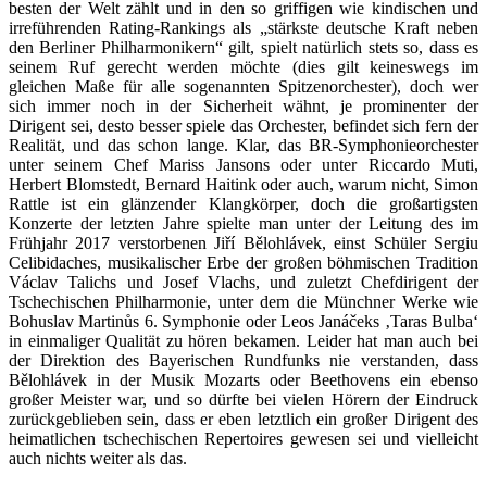
besten der Welt zählt und in den so griffigen wie kindischen und
irreführenden Rating-Rankings als „stärkste deutsche Kraft neben
den Berliner Philharmonikern“ gilt, spielt natürlich stets so, dass es
seinem Ruf gerecht werden möchte (dies gilt keineswegs im
gleichen Maße für alle sogenannten Spitzenorchester), doch wer
sich immer noch in der Sicherheit wähnt, je prominenter der
Dirigent sei, desto besser spiele das Orchester, befindet sich fern der
Realität, und das schon lange. Klar, das BR-Symphonieorchester
unter seinem Chef Mariss Jansons oder unter Riccardo Muti,
Herbert Blomstedt, Bernard Haitink oder auch, warum nicht, Simon
Rattle ist ein glänzender Klangkörper, doch die großartigsten
Konzerte der letzten Jahre spielte man unter der Leitung des im
Frühjahr 2017 verstorbenen Jiří Bělohlávek, einst Schüler Sergiu
Celibidaches, musikalischer Erbe der großen böhmischen Tradition
Václav Talichs und Josef Vlachs, und zuletzt Chefdirigent der
Tschechischen Philharmonie, unter dem die Münchner Werke wie
Bohuslav Martinůs 6. Symphonie oder Leos Janáčeks ‚Taras Bulba‘
in einmaliger Qualität zu hören bekamen. Leider hat man auch bei
der Direktion des Bayerischen Rundfunks nie verstanden, dass
Bělohlávek in der Musik Mozarts oder Beethovens ein ebenso
großer Meister war, und so dürfte bei vielen Hörern der Eindruck
zurückgeblieben sein, dass er eben letztlich ein großer Dirigent des
heimatlichen tschechischen Repertoires gewesen sei und vielleicht
auch nichts weiter als das.