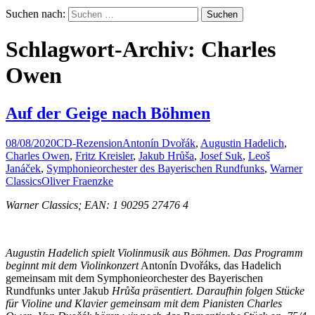
Suchen nach:
Schlagwort-Archiv: Charles
Owen
Auf der Geige nach Böhmen
08/08/2020
CD-Rezension
Antonín Dvořák
,
Augustin Hadelich
,
Charles Owen
,
Fritz Kreisler
,
Jakub Hrůša
,
Josef Suk
,
Leoš
Janáček
,
Symphonieorchester des Bayerischen Rundfunks
,
Warner
Classics
Oliver Fraenzke
Warner Classics; EAN: 1 90295 27476 4
Augustin Hadelich spielt Violinmusik aus Böhmen. Das Programm
beginnt mit dem Violinkonzert
Antonín Dvořáks, das Hadelich
gemeinsam mit dem Symphonieorchester des Bayerischen
Rundfunks unter Jakub
Hrůša präsentiert. Daraufhin folgen Stücke
für Violine und Klavier gemeinsam mit dem Pianisten Charles