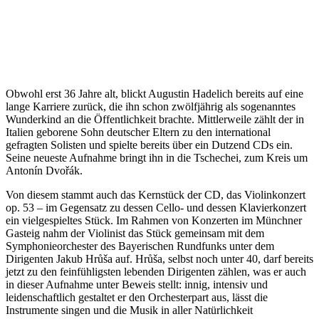
Obwohl erst 36 Jahre alt, blickt Augustin Hadelich bereits auf eine
lange Karriere zurück, die ihn schon zwölfjährig als sogenanntes
Wunderkind an die Öffentlichkeit brachte. Mittlerweile zählt der in
Italien geborene Sohn deutscher Eltern zu den international
gefragten Solisten und spielte bereits über ein Dutzend CDs ein.
Seine neueste Aufnahme bringt ihn in die Tschechei, zum Kreis um
Antonín Dvořák.
Von diesem stammt auch das Kernstück der CD, das Violinkonzert
op. 53 – im Gegensatz zu dessen Cello- und dessen Klavierkonzert
ein vielgespieltes Stück. Im Rahmen von Konzerten im Münchner
Gasteig nahm der Violinist das Stück gemeinsam mit dem
Symphonieorchester des Bayerischen Rundfunks unter dem
Dirigenten Jakub Hrůša auf. Hrůša, selbst noch unter 40, darf bereits
jetzt zu den feinfühligsten lebenden Dirigenten zählen, was er auch
in dieser Aufnahme unter Beweis stellt: innig, intensiv und
leidenschaftlich gestaltet er den Orchesterpart aus, lässt die
Instrumente singen und die Musik in aller Natürlichkeit