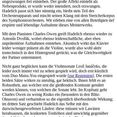
ungezwungen frei entstehen. Der große Affekt entsteht als
Nebenprodukt, er wurde weder intendiert, noch erzwungen.
Hadelich passt sich hier stimmig ein, bleibt stets Teil des
Orchesterapparats und mischt seinen Klang mit dem Streicherkorpus
des Symphonieorchesters. Wir erleben eine von allen Beteiligten tief
erspürte und lebendige Aufnahme dieses Meisterwerks.
Mit dem Pianisten Charles Owen greift Hadelich ebenso wieder zu
Antonín Dvořák, wobei ebenso leidenschaftliche, aber eben
unprätentiöse Aufnahmen entstehen. Akustisch wirkt das Klavier
leider weniger präsent als die Violine, wurde also wohl aktiv
tontechnisch in den Hintergrund gerückt, was die Gleichwertigkeit
der Partner unterminiert.
Nicht ganz beglücken kann die Violinsonate Leoš Janáčeks, die
leider noch immer viel zu selten gespielt wird, doch erst kürzlich
vom Duo Maiss-You eingespielt wurde [
zur Rezension
]. Die ersten
beiden Sätze wirken zu unruhig, gar hektisch. Ihnen fehlt es an
Robustheit, aus welcher erst die gleißenden Kontraste genährt
werden können, von welchen die Sonate lebt. Im Kopfsatz geht
Charles Owen zu wenig Risiko ein (besonders in den Blitz-
Oktaven) und verharmlost so die eigentlich überbordende Wirkung;
im dritten Satz geschieht Hadelich das Selbe mit den
dazwischengeworfenen Läufen: diese müssen wir Lawinen
herabsausen, die konkreten Tonhöhen sind unwichtig gegenüber