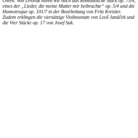
Owen. Von
Dvořák hören wir noch das Romantische Stück op. 75/4,
eines der „Lieder, die meine Mutter mir beibrachte“ op. 5/4 und die
Humoresque op. 101/7 in der Bearbeitung von Fritz Kreisler.
Zudem erklingen die viersätzige Violinsonate von Leoš
Janáček und
die Vier Stücke op. 17 von Josef Suk.