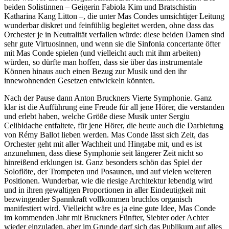
beiden Solistinnen – Geigerin Fabiola Kim und Bratschistin
Katharina Kang Litton –, die unter Mas Condes umsichtiger Leitung
wunderbar diskret und feinfühlig begleitet werden, ohne dass das
Orchester je in Neutralität verfallen würde: diese beiden Damen sind
sehr gute Virtuosinnen, und wenn sie die Sinfonia concertante öfter
mit Mas Conde spielen (und vielleicht auch mit ihm arbeiten)
würden, so dürfte man hoffen, dass sie über das instrumentale
Können hinaus auch einen Bezug zur Musik und den ihr
innewohnenden Gesetzen entwickeln könnten.
Nach der Pause dann Anton Bruckners Vierte Symphonie. Ganz
klar ist die Aufführung eine Freude für all jene Hörer, die verstanden
und erlebt haben, welche Größe diese Musik unter Sergiu
Celibidache entfaltete, für jene Hörer, die heute auch die Darbietung
von Rémy Ballot lieben werden. Mas Conde lässt sich Zeit, das
Orchester geht mit aller Wachheit und Hingabe mit, und es ist
anzunehmen, dass diese Symphonie seit längerer Zeit nicht so
hinreißend erklungen ist. Ganz besonders schön das Spiel der
Soloflöte, der Trompeten und Posaunen, und auf vielen weiteren
Positionen. Wunderbar, wie die riesige Architektur lebendig wird
und in ihren gewaltigen Proportionen in aller Eindeutigkeit mit
bezwingender Spannkraft vollkommen bruchlos organisch
manifestiert wird. Vielleicht wäre es ja eine gute Idee, Mas Conde
im kommenden Jahr mit Bruckners Fünfter, Siebter oder Achter
wieder einzuladen, aber im Grunde darf sich das Publikum auf alles