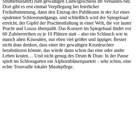
Shuttlebusfahrt) zum gewaltigen Ludwigsschloss im Versailles-Stil.
Dort gibt es erst einmal Verpflegung bei feierlicher
Freiluftstimmung, dann den Einzug des Publikums in der Art eines
opulenten Schlossrundgangs, und schließlich wird der Spiegelsaal
erreicht, der Gipfel der Prachtentfaltung in einer Welt, die vor lauter
Pracht und Luxus überquillt. Das Konzert im Spiegelsaal findet vor
60 Zuhörerreihen zu je 10 Plätzen statt – also ein Schlauch wie in
manch alten Kinosälen, nur eben viel größer und üppiger. Besser
nicht dran denken, dass einer der gewaltigen Kronleuchter
herabstürzen könnte, das würde dann schon das eine oder andre
Leben kosten… Und nicht genug des Drum & Dran: In der Pause
spielt im Schlossgarten ein Alphornbläserquartett – sehr schön, eine
echte Trouvaille lokaler Musikpflege.