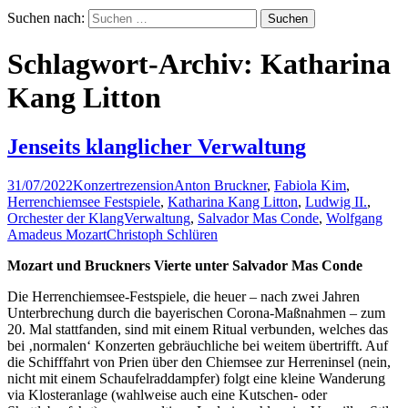
Suchen nach:
Schlagwort-Archiv: Katharina
Kang Litton
Jenseits klanglicher Verwaltung
31/07/2022
Konzertrezension
Anton Bruckner
,
Fabiola Kim
,
Herrenchiemsee Festspiele
,
Katharina Kang Litton
,
Ludwig II.
,
Orchester der KlangVerwaltung
,
Salvador Mas Conde
,
Wolfgang
Amadeus Mozart
Christoph Schlüren
Mozart und Bruckners Vierte unter Salvador Mas Conde
Die Herrenchiemsee-Festspiele, die heuer – nach zwei Jahren
Unterbrechung durch die bayerischen Corona-Maßnahmen – zum
20. Mal stattfanden, sind mit einem Ritual verbunden, welches das
bei ‚normalen‘ Konzerten gebräuchliche bei weitem übertrifft. Auf
die Schifffahrt von Prien über den Chiemsee zur Herreninsel (nein,
nicht mit einem Schaufelraddampfer) folgt eine kleine Wanderung
via Klosteranlage (wahlweise auch eine Kutschen- oder