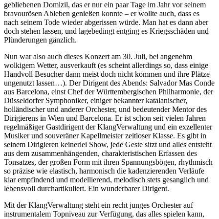
gebliebenen Domizil, das er nur ein paar Tage im Jahr vor seinem
bravourösen Ableben genießen konnte – er wollte auch, dass es
nach seinem Tode wieder abgerissen würde. Man hat es dann aber
doch stehen lassen, und lagebedingt entging es Kriegsschäden und
Plünderungen gänzlich.
Nun war also auch dieses Konzert am 30. Juli, bei angenehm
wolkigem Wetter, ausverkauft (es scheint allerdings so, dass einige
Handvoll Besucher dann meist doch nicht kommen und ihre Plätze
ungenutzt lassen…). Der Dirigent des Abends: Salvador Mas Conde
aus Barcelona, einst Chef der Württembergischen Philharmonie, der
Düsseldorfer Symphoniker, einiger bekannter katalanischer,
holländischer und anderer Orchester, und bedeutender Mentor des
Dirigierens in Wien und Barcelona. Er ist schon seit vielen Jahren
regelmäßiger Gastdirigent der KlangVerwaltung und ein exzellenter
Musiker und souveräner Kapellmeister zeitloser Klasse. Es gibt in
seinem Dirigieren keinerlei Show, jede Geste sitzt und alles entsteht
aus dem zusammenhängenden, charakteristischen Erfassen des
Tonsatzes, der großen Form mit ihren Spannungsbögen, rhythmisch
so präzise wie elastisch, harmonisch die kadenzierenden Verläufe
klar empfindend und modellierend, melodisch stets gesanglich und
lebensvoll durchartikuliert. Ein wunderbarer Dirigent.
Mit der KlangVerwaltung steht ein recht junges Orchester auf
instrumentalem Topniveau zur Verfügung, das alles spielen kann,