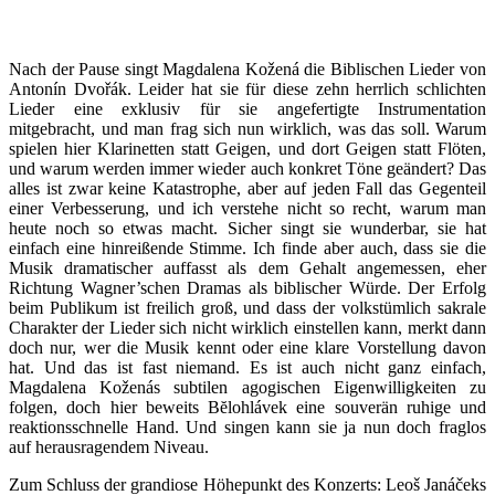
Nach der Pause singt Magdalena Kožená die Biblischen Lieder von
Antonín Dvořák. Leider hat sie für diese zehn herrlich schlichten
Lieder eine exklusiv für sie angefertigte Instrumentation
mitgebracht, und man frag sich nun wirklich, was das soll. Warum
spielen hier Klarinetten statt Geigen, und dort Geigen statt Flöten,
und warum werden immer wieder auch konkret Töne geändert? Das
alles ist zwar keine Katastrophe, aber auf jeden Fall das Gegenteil
einer Verbesserung, und ich verstehe nicht so recht, warum man
heute noch so etwas macht. Sicher singt sie wunderbar, sie hat
einfach eine hinreißende Stimme. Ich finde aber auch, dass sie die
Musik dramatischer auffasst als dem Gehalt angemessen, eher
Richtung Wagner’schen Dramas als biblischer Würde. Der Erfolg
beim Publikum ist freilich groß, und dass der volkstümlich sakrale
Charakter der Lieder sich nicht wirklich einstellen kann, merkt dann
doch nur, wer die Musik kennt oder eine klare Vorstellung davon
hat. Und das ist fast niemand. Es ist auch nicht ganz einfach,
Magdalena Koženás subtilen agogischen Eigenwilligkeiten zu
folgen, doch hier beweits Bĕlohlávek eine souverän ruhige und
reaktionsschnelle Hand. Und singen kann sie ja nun doch fraglos
auf herausragendem Niveau.
Zum Schluss der grandiose Höhepunkt des Konzerts: Leoš Janáčeks