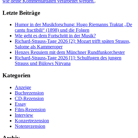
wie deine Kommentardaten verarbeitet werden.
.
Letzte Beiträge
Humor in der Musikforschung: Hugo Riemanns Traktat „De
cantu fractibili“ (1898) und die Folgen
Wie geht es dem Fortschritt in der Musik?
Richard-Strauss-Tage 2026 [2]: Mozart trifft späten Strauss,
Salome als Kammeroper
Henzes Requiem mit dem Münchner Rundfunkorchester
Richard-Strauss-Tage 2026 [1]: Schulfugen des jungen
Strauss und Bülows Nirvana
Kategorien
Anzeige
Buchrezension
CD-Rezension
Essay
Film-Rezension
Interview
Konzertrezension
Notenrezension
Archiv