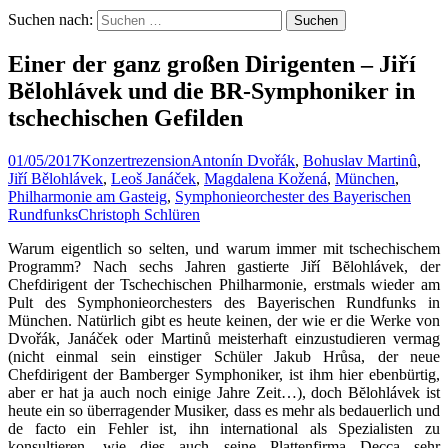
Suchen nach:
Einer der ganz großen Dirigenten – Jiří
Bĕlohlávek und die BR-Symphoniker in
tschechischen Gefilden
01/05/2017
Konzertrezension
Antonín Dvořák
,
Bohuslav Martinû
,
Jiří Bělohlávek
,
Leoš Janáček
,
Magdalena Kožená
,
München
,
Philharmonie am Gasteig
,
Symphonieorchester des Bayerischen
Rundfunks
Christoph Schlüren
Warum eigentlich so selten, und warum immer mit tschechischem
Programm? Nach sechs Jahren gastierte Jiří Bĕlohlávek, der
Chefdirigent der Tschechischen Philharmonie, erstmals wieder am
Pult des Symphonieorchesters des Bayerischen Rundfunks in
München. Natürlich gibt es heute keinen, der wie er die Werke von
Dvořák, Janáček oder Martinů meisterhaft einzustudieren vermag
(nicht einmal sein einstiger Schüler Jakub Hrůsa, der neue
Chefdirigent der Bamberger Symphoniker, ist ihm hier ebenbürtig,
aber er hat ja auch noch einige Jahre Zeit…), doch Bĕlohlávek ist
heute ein so überragender Musiker, dass es mehr als bedauerlich und
de facto ein Fehler ist, ihn international als Spezialisten zu
konsultieren, wie dies auch seine Plattenfirma Decca sehr