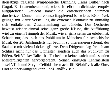
dreisätzige tragische symphonische Dichtung ‚Taras Bulba’ nach
Gogol. Es ist atemberaubend, wie sich selbst im dichtesten eruptiv
aufgipfelnden Geflecht immer die entscheidenden Stimmen
durchsetzen können, und ebenso frappierend ist, wie es Bĕlohlávek
gelingt, mit klarer Vorstellung die extremen Kontraste zu sinnfällig
sich entfaltendem Zusammenhang zu bündeln. Das Orchester
beweist wieder einmal seine ganz große Klasse, die Aufführung
wird zu einem Triumph der Musik, wie er ganz selten zu erleben ist.
Schade nur, dass sich das Publikum in München für tschechische
Musik des 20. Jahrhunderts nur bedingt zu interessieren scheint, der
Saal also mit vielen Lücken glänzte. Dem Dirigenten lag freilich am
Schluss nicht nur das Orchester, sondern auch das Publikum zu
Füßen. Seit Václav Talich hat Tschechien keinen solch umfassenden
Meisterdirigenten hervorgebracht. Seinen einstigen Lehrmeistern
Josef Vlách und Sergiu Celibidache macht Jiří Bĕlohlávek alle Ehre.
Und so überwältigend kann Leoš Janáček sein.