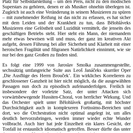
Platz für Selbstdarstellung – um den Preis, nicht zu den modischen
Superstars zu gehören, denen er als Musiker ohnehin überlegen ist.
Zugleich ist auch eine Veränderung in seinem Musizieren zu spüren
– mit zunehmender Reifung ist das nicht zu erfassen, es hat sicher
mit dem Leiden und der Krankheit zu tun, dass Bĕlohláveks
Musizieren eine Gelöstheit und Luzidität vermittelt, die jenseits des
geschäftigen Betriebs steht. Hier steht ein Mann, der niemandem
mehr etwas beweisen will und muss, der ganz im kreativen Akt
aufgeht, dessen Führung bei aller Sicherheit und Klarheit mit einer
heroischen Fragilität und filigranen Natürlichkeit einnimmt, wie sie
nur bei den ganz Großen zu finden sind.
Es folgt eine 1999 von Jaroslav Smolka zusammengestellte,
sechssätzig umfangreiche Suite aus Leoš Janáčeks skurriler Oper
‚Die Ausflüge des Herrn Brouček’. Ein wirkliches Korrelieren zu
geschlossener Ganzheit ist hier nicht möglich, da die ausgewählten
Passagen nun doch zu episodisch aufeinanderfolgen. Freilich ist
insbesondere der vorletzte Satz, der unter Attacken sich
vorwärtsbewegende Hussiten-Choral, von herrlicher Wirkung. Und
das Orchester spielt unter Bĕlohlávek großartig, mit höchster
Durchsichtigkeit auch in komplexeren Fortissimo-Bereichen und
dort, wo die Orchestration nicht optimal angelegt ist, um alles
deutlich hervorzubringen, werden immer wieder echte Wunder
vollbracht. Auch hier hat jede Einzelheit ein klares Gesicht, der
Tonfall ist erstaunlich idiomatisch getroffen. Besser dürfte das unter