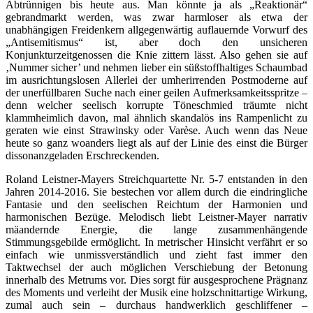
Abtrünnigen bis heute aus. Man könnte ja als „Reaktionär“
gebrandmarkt werden, was zwar harmloser als etwa der
unabhängigen Freidenkern allgegenwärtig auflauernde Vorwurf des
„Antisemitismus“ ist, aber doch den unsicheren
Konjunkturzeitgenossen die Knie zittern lässt. Also gehen sie auf
‚Nummer sicher’ und nehmen lieber ein süßstoffhaltiges Schaumbad
im ausrichtungslosen Allerlei der umherirrenden Postmoderne auf
der unerfüllbaren Suche nach einer geilen Aufmerksamkeitsspritze –
denn welcher seelisch korrupte Töneschmied träumte nicht
klammheimlich davon, mal ähnlich skandalös ins Rampenlicht zu
geraten wie einst Strawinsky oder Varèse. Auch wenn das Neue
heute so ganz woanders liegt als auf der Linie des einst die Bürger
dissonanzgeladen Erschreckenden.
Roland Leistner-Mayers Streichquartette Nr. 5-7 entstanden in den
Jahren 2014-2016. Sie bestechen vor allem durch die eindringliche
Fantasie und den seelischen Reichtum der Harmonien und
harmonischen Bezüge. Melodisch liebt Leistner-Mayer narrativ
mäandernde Energie, die lange zusammenhängende
Stimmungsgebilde ermöglicht. In metrischer Hinsicht verfährt er so
einfach wie unmissverständlich und zieht fast immer den
Taktwechsel der auch möglichen Verschiebung der Betonung
innerhalb des Metrums vor. Dies sorgt für ausgesprochene Prägnanz
des Moments und verleiht der Musik eine holzschnittartige Wirkung,
zumal auch sein – durchaus handwerklich geschliffener –