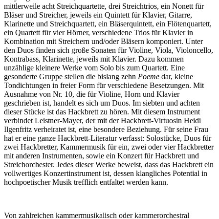
mittlerweile acht Streichquartette, drei Streichtrios, ein Nonett für
Bläser und Streicher, jeweils ein Quintett für Klavier, Gitarre,
Klarinette und Streichquartett, ein Bläserquintett, ein Flötenquartett,
ein Quartett für vier Hörner, verschiedene Trios für Klavier in
Kombination mit Streichern und/oder Bläsern komponiert. Unter
den Duos finden sich große Sonaten für Violine, Viola, Violoncello,
Kontrabass, Klarinette, jeweils mit Klavier. Dazu kommen
unzählige kleinere Werke vom Solo bis zum Quartett. Eine
gesonderte Gruppe stellen die bislang zehn
Poeme
dar, kleine
Tondichtungen in freier Form für verschiedene Besetzungen. Mit
Ausnahme von Nr. 10, die für Violine, Horn und Klavier
geschrieben ist, handelt es sich um Duos. Im siebten und achten
dieser Stücke ist das Hackbrett zu hören. Mit diesem Instrument
verbindet Leistner-Mayer, der mit der Hackbrett-Virtuosin Heidi
Ilgenfritz verheiratet ist, eine besondere Beziehung. Für seine Frau
hat er eine ganze Hackbrett-Literatur verfasst: Solostücke, Duos für
zwei Hackbretter, Kammermusik für ein, zwei oder vier Hackbretter
mit anderen Instrumenten, sowie ein Konzert für Hackbrett und
Streichorchester. Jedes dieser Werke beweist, dass das Hackbrett ein
vollwertiges Konzertinstrument ist, dessen klangliches Potential in
hochpoetischer Musik trefflich entfaltet werden kann.
Von zahlreichen kammermusikalisch oder kammerorchestral