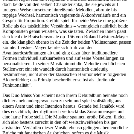
doch beide von den selben Charakteristika, die sie jeweils auf
ureigene Weise umsetzen: hinreißende Melodien, abrupte bis
ruppige Wechsel, harmonisch vagierende Akkordverläufe und ein
Gespür für Proportion. Gefühl spielt für beide Werke eine größere
Rolle als das tatsächliche Verständnis – wenngleich natürlich beide
Komponisten genau wussten, was sie taten. Zwischen ihnen passt
sich ideal die Bratschensonate op. 156 von Roland Leistner-Mayer
ein, die klanglich ebenso in die Zeit der beiden Violinsonaten passen
könnte. Leistner-Mayer kehrte sich früh von den
Avantgardeströmungen ab und ging dazu über, traditionellere
Formen individuell aufzuarbeiten und auf seine Vorstellungen zu
personalisieren. In seiner Musik nimmt die Melodie den höchsten
Stellenwert ein; sie wandelt durch harmonisch eindeutig
bestimmbare, nicht aber der klassischen Harmonielehre folgenden
Akkordfelder; das Prinzip beschreibt er selbst als „freitonale
Funktionalität“.
Das Duo Maiss You scheint nach ihrem Debutalbum beinahe noch
dichter aneinandergewachsen zu sein und spielt vollständig aus
einem Atem und einer Intention heraus. Gerade bei Janáček wird
dies ersichtlich, der rhythmisch vertrackt das Zusammenspiel auf
eine harte Probe stellt. Die Musiker spannen große Bögen, finden
sich also bestens zurecht in den oft weitschweifenden bis gar
abstrakten Verläufen dieser Musik; ebenso gelingen abenteuerliche
Brüche mit fanatischen Ausbrüchen, sofern es die Musik