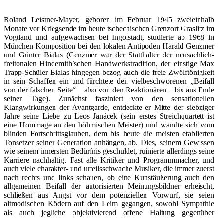
Roland Leistner-Mayer, geboren im Februar 1945 zweieinhalb
Monate vor Kriegsende im heute tschechischen Grenzort Graslitz im
Vogtland und aufgewachsen bei Ingolstadt, studierte ab 1968 in
München Komposition bei den lokalen Antipoden Harald Genzmer
und Günter Bialas (Genzmer war der Statthalter der neusachlich-
freitonalen Hindemith’schen Handwerkstradition, der einstige Max
Trapp-Schüler Bialas hingegen bezog auch die freie Zwölftönigkeit
in sein Schaffen ein und fürchtete den vielbeschworenen „Beifall
von der falschen Seite“ – also von den Reaktionären – bis ans Ende
seiner Tage). Zunächst fasziniert von den sensationellen
Klangwirkungen der Avantgarde, entdeckte er Mitte der siebziger
Jahre seine Liebe zu Leos Janácek (sein erstes Streichquartett ist
eine Hommage an den böhmischen Meister) und wandte sich vom
blinden Fortschrittsglauben, dem bis heute die meisten etablierten
Tonsetzer seiner Generation anhängen, ab. Dies, seinem Gewissen
wie seinem innersten Bedürfnis geschuldet, ruinierte allerdings seine
Karriere nachhaltig. Fast alle Kritiker und Programmmacher, und
auch viele charakter- und urteilsschwache Musiker, die immer zuerst
nach rechts und links schauen, ob eine Kunstäußerung auch den
allgemeinen Beifall der autorisierten Meinungsbildner erheischt,
schließen aus Angst vor dem potenziellen Vorwurf, sie seien
altmodischen Ködern auf den Leim gegangen, sowohl Sympathie
als auch jegliche objektivierend offene Haltung gegenüber