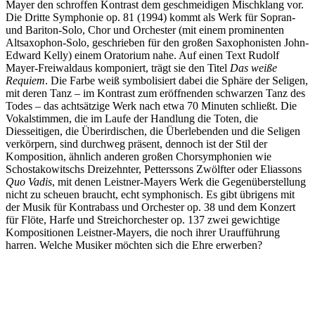
Mayer den schroffen Kontrast dem geschmeidigen Mischklang vor.
Die Dritte Symphonie op. 81 (1994) kommt als Werk für Sopran-
und Bariton-Solo, Chor und Orchester (mit einem prominenten
Altsaxophon-Solo, geschrieben für den großen Saxophonisten John-
Edward Kelly) einem Oratorium nahe. Auf einen Text Rudolf
Mayer-Freiwaldaus komponiert, trägt sie den Titel
Das weiße
Requiem
. Die Farbe weiß symbolisiert dabei die Sphäre der Seligen,
mit deren Tanz – im Kontrast zum eröffnenden schwarzen Tanz des
Todes – das achtsätzige Werk nach etwa 70 Minuten schließt. Die
Vokalstimmen, die im Laufe der Handlung die Toten, die
Diesseitigen, die Überirdischen, die Überlebenden und die Seligen
verkörpern, sind durchweg präsent, dennoch ist der Stil der
Komposition, ähnlich anderen großen Chorsymphonien wie
Schostakowitschs Dreizehnter, Petterssons Zwölfter oder Eliassons
Quo Vadis
, mit denen Leistner-Mayers Werk die Gegenüberstellung
nicht zu scheuen braucht, echt symphonisch. Es gibt übrigens mit
der Musik für Kontrabass und Orchester op. 38 und dem Konzert
für Flöte, Harfe und Streichorchester op. 137 zwei gewichtige
Kompositionen Leistner-Mayers, die noch ihrer Uraufführung
harren. Welche Musiker möchten sich die Ehre erwerben?