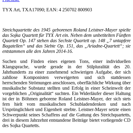
TYX Art, TXA17090; EAN: 4 250702 800903
Streichquartette des 1945 geborenen Roland Leistner-Mayer spielte
das Sojka Quartett für TYX Art ein. Neben dem unbetitelten Fünften
Quartett Op. 147 stehen das Sechste Quartett op. 148 „7 untapfere
Bagatellen“ und das Siebte Op. 151, das „Ariadne-Quartett“; sie
entstammen alle den Jahren 2014-16.
Suchen und Finden eines eigenen Tons, einer individuellen
Klangsprache, wurde gerade in der Stilpluralität des 20.
Jahrhunderts zu einer zunehmend schwierigen Aufgabe, der sich
zahllose Komponisten verweigerten und sich stattdessen
herrschenden Strömungen anschlossen, oberflächliche Wirkung über
musikalische Substanz stellten und Erfolg in einer Scheinwelt der
vorgeblichen „Originalität“ suchten. Ein Widerläufer dieser Haltung
ist der in Böhmen geborene Roland Leistner-Mayer, der sich stets
fern hielt vom musikalischen Schubladendenken und nach
Ursprünglichkeit und Eigenheit strebte. Leistner-Mayer setzte einen
Schwerpunkt seines Schaffens auf die Gattung des Streichquartetts,
drei in diesem Jahrzehnt entstandene Beiträge bietet vorliegende CD
des Sojka Quartetts.