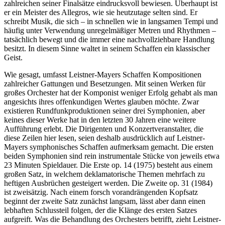
zahlreichen seiner Finalsätze eindrucksvoll bewiesen. Überhaupt ist
er ein Meister des Allegros, wie sie heutzutage selten sind. Er
schreibt Musik, die sich – in schnellen wie in langsamen Tempi und
häufig unter Verwendung unregelmäßiger Metren und Rhythmen –
tatsächlich bewegt und die immer eine nachvollziehbare Handlung
besitzt. In diesem Sinne waltet in seinem Schaffen ein klassischer
Geist.
Wie gesagt, umfasst Leistner-Mayers Schaffen Kompositionen
zahlreicher Gattungen und Besetzungen. Mit seinen Werken für
großes Orchester hat der Komponist weniger Erfolg gehabt als man
angesichts ihres offenkundigen Wertes glauben möchte. Zwar
existieren Rundfunkproduktionen seiner drei Symphonien, aber
keines dieser Werke hat in den letzten 30 Jahren eine weitere
Aufführung erlebt. Die Dirigenten und Konzertveranstalter, die
diese Zeilen hier lesen, seien deshalb ausdrücklich auf Leistner-
Mayers symphonisches Schaffen aufmerksam gemacht. Die ersten
beiden Symphonien sind rein instrumentale Stücke von jeweils etwa
23 Minuten Spieldauer. Die Erste op. 14 (1975) besteht aus einem
großen Satz, in welchem deklamatorische Themen mehrfach zu
heftigen Ausbrüchen gesteigert werden. Die Zweite op. 31 (1984)
ist zweisätzig. Nach einem forsch vorandrängenden Kopfsatz
beginnt der zweite Satz zunächst langsam, lässt aber dann einen
lebhaften Schlussteil folgen, der die Klänge des ersten Satzes
aufgreift. Was die Behandlung des Orchesters betrifft, zieht Leistner-