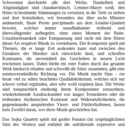
Schwermut durchzieht alle drei Werke, Dunkelheit und
Abgründigkeit sind charakteristisch. Leistner-Mayer weiß, den
Hörer in bestimmte Stimmungen zu versetzen, in die Tiefe zu ziehen
und dort festzuhalten, wie besonders das über sechs Minuten
andauernde, finale Presto precipitando aus dem Ariadne-Quartett
beweist, welches immer unaufhaltsamer treibend und
überwältigender aufbegehrt, ohne einen Moment der Ruhe.
Unaufmerksamkeit oder Entspannung sind nicht mit dem Hören
dieser Art eruptiver Musik zu vereinbaren. Der Komponist spielt mit
Themen, die er lange Zeit auskosten kann und zwischen den
Einsätzen der Musiker sich entwickeln lässt, und schroffen
Kontrasten, die unvermittelt das Geschehen in neuem Licht
erscheinen lassen. Dabei bleibt ein roter Faden durch das gesamte
Werk hindurch erhalten und schweißt die Sätze zusammen, gibt eine
unmissverständliche Richtung vor. Die Musik macht Sinn – ein
heute viel zu selten beachtetes Qualitätskriterium, welches sich nur
schwer verbal ergründen, aber sehr wohl erspüren lässt. Die Werke
sind tonsprachlich eindeutig ihrem Komponisten zuzuordnen,
wiederkehrende Ausdrucksmittel wie langes Tremolieren oder die
treibenden rhythmischen Kontraste und Widersetzlichkeiten, die
gegeneinander anspielenden Vierer- und Fünferrhythmen, lassen
kein Zweifel daran, wer diese Musik geschrieben hat.
Das Sojka Quartett spielt mit großer Passion (im ursprünglichsten
Sinn des Wortes) und entfaltet die aufrührende expressive und