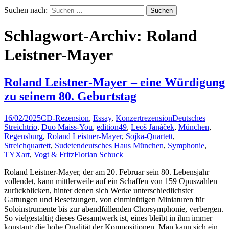
Suchen nach:
Schlagwort-Archiv: Roland
Leistner-Mayer
Roland Leistner-Mayer – eine Würdigung
zu seinem 80. Geburtstag
16/02/2025
CD-Rezension
,
Essay
,
Konzertrezension
Deutsches
Streichtrio
,
Duo Maiss-You
,
edition49
,
Leoš Janáček
,
München
,
Regensburg
,
Roland Leistner-Mayer
,
Sojka-Quartett
,
Streichquartett
,
Sudetendeutsches Haus München
,
Symphonie
,
TYXart
,
Vogt & Fritz
Florian Schuck
Roland Leistner-Mayer, der am 20. Februar sein 80. Lebensjahr
vollendet, kann mittlerweile auf ein Schaffen von 159 Opuszahlen
zurückblicken, hinter denen sich Werke unterschiedlichster
Gattungen und Besetzungen, von einminütigen Miniaturen für
Soloinstrumente bis zur abendfüllenden Chorsymphonie, verbergen.
So vielgestaltig dieses Gesamtwerk ist, eines bleibt in ihm immer
konstant: die hohe Qualität der Kompositionen. Man kann sich ein