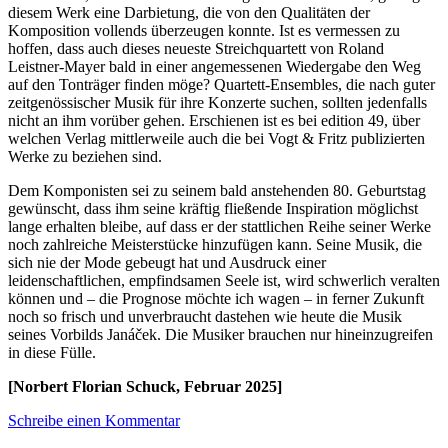
diesem Werk eine Darbietung, die von den Qualitäten der
Komposition vollends überzeugen konnte. Ist es vermessen zu
hoffen, dass auch dieses neueste Streichquartett von Roland
Leistner-Mayer bald in einer angemessenen Wiedergabe den Weg
auf den Tonträger finden möge? Quartett-Ensembles, die nach guter
zeitgenössischer Musik für ihre Konzerte suchen, sollten jedenfalls
nicht an ihm vorüber gehen. Erschienen ist es bei edition 49, über
welchen Verlag mittlerweile auch die bei Vogt & Fritz publizierten
Werke zu beziehen sind.
Dem Komponisten sei zu seinem bald anstehenden 80. Geburtstag
gewünscht, dass ihm seine kräftig fließende Inspiration möglichst
lange erhalten bleibe, auf dass er der stattlichen Reihe seiner Werke
noch zahlreiche Meisterstücke hinzufügen kann. Seine Musik, die
sich nie der Mode gebeugt hat und Ausdruck einer
leidenschaftlichen, empfindsamen Seele ist, wird schwerlich veralten
können und – die Prognose möchte ich wagen – in ferner Zukunft
noch so frisch und unverbraucht dastehen wie heute die Musik
seines Vorbilds Janáček. Die Musiker brauchen nur hineinzugreifen
in diese Fülle.
[Norbert Florian Schuck, Februar 2025]
Schreibe einen Kommentar