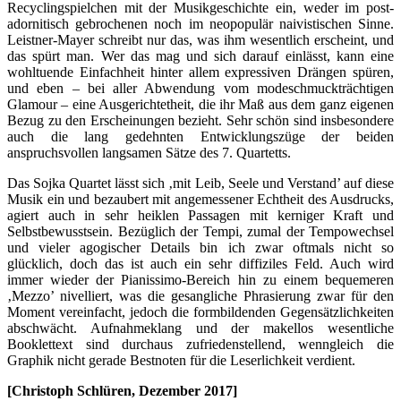
Recyclingspielchen mit der Musikgeschichte ein, weder im post-
adornitisch gebrochenen noch im neopopulär naivistischen Sinne.
Leistner-Mayer schreibt nur das, was ihm wesentlich erscheint, und
das spürt man. Wer das mag und sich darauf einlässt, kann eine
wohltuende Einfachheit hinter allem expressiven Drängen spüren,
und eben – bei aller Abwendung vom modeschmuckträchtigen
Glamour – eine Ausgerichtetheit, die ihr Maß aus dem ganz eigenen
Bezug zu den Erscheinungen bezieht. Sehr schön sind insbesondere
auch die lang gedehnten Entwicklungszüge der beiden
anspruchsvollen langsamen Sätze des 7. Quartetts.
Das Sojka Quartet lässt sich ‚mit Leib, Seele und Verstand’ auf diese
Musik ein und bezaubert mit angemessener Echtheit des Ausdrucks,
agiert auch in sehr heiklen Passagen mit kerniger Kraft und
Selbstbewusstsein. Bezüglich der Tempi, zumal der Tempowechsel
und vieler agogischer Details bin ich zwar oftmals nicht so
glücklich, doch das ist auch ein sehr diffiziles Feld. Auch wird
immer wieder der Pianissimo-Bereich hin zu einem bequemeren
‚Mezzo’ nivelliert, was die gesangliche Phrasierung zwar für den
Moment vereinfacht, jedoch die formbildenden Gegensätzlichkeiten
abschwächt. Aufnahmeklang und der makellos wesentliche
Booklettext sind durchaus zufriedenstellend, wenngleich die
Graphik nicht gerade Bestnoten für die Leserlichkeit verdient.
[Christoph Schlüren, Dezember 2017]