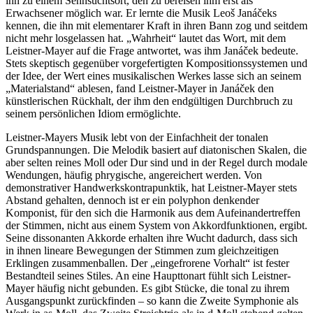
ihn zu einem Sehnsuchtsort, den zu bereisen ihm erst als
Erwachsener möglich war. Er lernte die Musik Leoš Janáčeks
kennen, die ihn mit elementarer Kraft in ihren Bann zog und seitdem
nicht mehr losgelassen hat. „Wahrheit“ lautet das Wort, mit dem
Leistner-Mayer auf die Frage antwortet, was ihm Janáček bedeute.
Stets skeptisch gegenüber vorgefertigten Kompositionssystemen und
der Idee, der Wert eines musikalischen Werkes lasse sich an seinem
„Materialstand“ ablesen, fand Leistner-Mayer in Janáček den
künstlerischen Rückhalt, der ihm den endgültigen Durchbruch zu
seinem persönlichen Idiom ermöglichte.
Leistner-Mayers Musik lebt von der Einfachheit der tonalen
Grundspannungen. Die Melodik basiert auf diatonischen Skalen, die
aber selten reines Moll oder Dur sind und in der Regel durch modale
Wendungen, häufig phrygische, angereichert werden. Von
demonstrativer Handwerkskontrapunktik, hat Leistner-Mayer stets
Abstand gehalten, dennoch ist er ein polyphon denkender
Komponist, für den sich die Harmonik aus dem Aufeinandertreffen
der Stimmen, nicht aus einem System von Akkordfunktionen, ergibt.
Seine dissonanten Akkorde erhalten ihre Wucht dadurch, dass sich
in ihnen lineare Bewegungen der Stimmen zum gleichzeitigen
Erklingen zusammenballen. Der „eingefrorene Vorhalt“ ist fester
Bestandteil seines Stiles. An eine Haupttonart fühlt sich Leistner-
Mayer häufig nicht gebunden. Es gibt Stücke, die tonal zu ihrem
Ausgangspunkt zurückfinden – so kann die Zweite Symphonie als