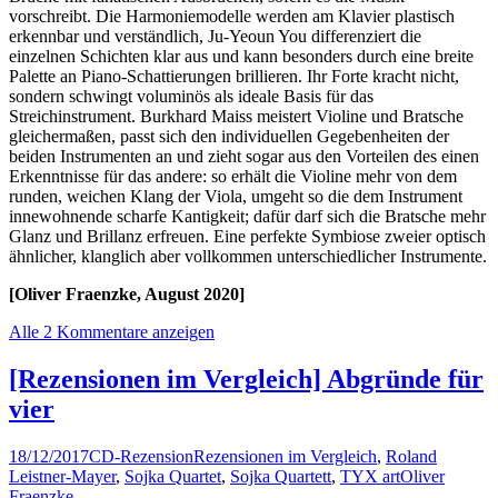
vorschreibt. Die Harmoniemodelle werden am Klavier plastisch
erkennbar und verständlich, Ju-Yeoun You differenziert die
einzelnen Schichten klar aus und kann besonders durch eine breite
Palette an Piano-Schattierungen brillieren. Ihr Forte kracht nicht,
sondern schwingt voluminös als ideale Basis für das
Streichinstrument. Burkhard Maiss meistert Violine und Bratsche
gleichermaßen, passt sich den individuellen Gegebenheiten der
beiden Instrumenten an und zieht sogar aus den Vorteilen des einen
Erkenntnisse für das andere: so erhält die Violine mehr von dem
runden, weichen Klang der Viola, umgeht so die dem Instrument
innewohnende scharfe Kantigkeit; dafür darf sich die Bratsche mehr
Glanz und Brillanz erfreuen. Eine perfekte Symbiose zweier optisch
ähnlicher, klanglich aber vollkommen unterschiedlicher Instrumente.
[Oliver Fraenzke, August 2020]
Alle 2 Kommentare anzeigen
[Rezensionen im Vergleich] Abgründe für
vier
18/12/2017
CD-Rezension
Rezensionen im Vergleich
,
Roland
Leistner-Mayer
,
Sojka Quartet
,
Sojka Quartett
,
TYX art
Oliver
Fraenzke