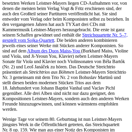
besetzten Werken Leistner-Mayers liegen CD-Aufnahmen vor, von
denen die meisten beim Verlag Vogt & Fritz erschienen sind, der
auch den Großteil seiner Partituren veröffentlicht hat. Sie sind
entweder vom Verlag oder beim Komponisten selbst zu beziehen. In
den vergangenen Jahren hat auch TYXart drei CDs mit
Kammermusik Leistner-Mayers herausgebracht. Die erste ist ganz
seinem Schaffen gewidmet und enthält die
Streichquartette Nr. 5–7,
gespielt vom Sojka-Quartett
. Die beiden anderen kombinieren
jeweils eines seiner Werke mit Stücken anderer Komponisten. So
sind auf dem
Album des Duos Maiss-You
(Burkhard Maiss, Violine
und Viola, und Ji-Yeoun You, Klavier) neben Leistner-Mayers
Sonate für Viola und Klavier noch Violinsonaten von Béla Bartók
(Nr. 2) und Leoš Janáček zu hören. Das Deutsche Streichtrio
präsentiert als
Streichtrios aus Böhmen
Leistner-Mayers Streichtrio
Nr. 3 gemeinsam mit dem Trio Nr. 2 von Bohuslav Martinů und
stellt diesen beiden modernen Stücken Trios aus dem
18. Jahrhundert von Johann Baptist Vanhal und Vaclav Pichl
gegenüber. Alle drei Alben sind nicht nur dazu geeignet, den
Kompositionen Leistner-Mayers, sondern auch den anderen Werken
Freunde hinzuzugewinnen, und können wärmstens empfohlen
werden.
Wenige Tage vor seinem 80. Geburtstag ist nun Leistner-Mayers
jüngstes Werk in die Öffentlichkeit getreten, das Streichquartett
Nr. 8 op. 159. Wie man aus einer Notiz des Komponisten im