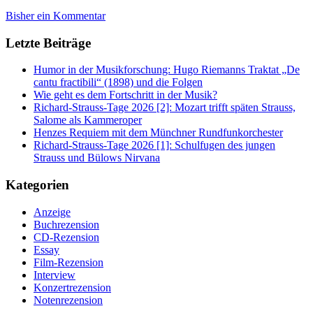
Bisher ein Kommentar
Letzte Beiträge
Humor in der Musikforschung: Hugo Riemanns Traktat „De
cantu fractibili“ (1898) und die Folgen
Wie geht es dem Fortschritt in der Musik?
Richard-Strauss-Tage 2026 [2]: Mozart trifft späten Strauss,
Salome als Kammeroper
Henzes Requiem mit dem Münchner Rundfunkorchester
Richard-Strauss-Tage 2026 [1]: Schulfugen des jungen
Strauss und Bülows Nirvana
Kategorien
Anzeige
Buchrezension
CD-Rezension
Essay
Film-Rezension
Interview
Konzertrezension
Notenrezension