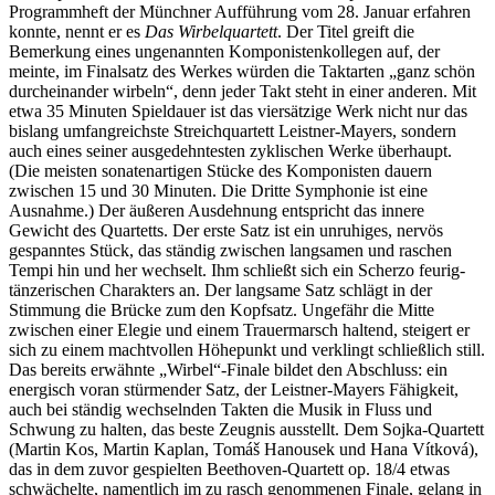
Programmheft der Münchner Aufführung vom 28. Januar erfahren
konnte, nennt er es
Das Wirbelquartett
. Der Titel greift die
Bemerkung eines ungenannten Komponistenkollegen auf, der
meinte, im Finalsatz des Werkes würden die Taktarten „ganz schön
durcheinander wirbeln“, denn jeder Takt steht in einer anderen. Mit
etwa 35 Minuten Spieldauer ist das viersätzige Werk nicht nur das
bislang umfangreichste Streichquartett Leistner-Mayers, sondern
auch eines seiner ausgedehntesten zyklischen Werke überhaupt.
(Die meisten sonatenartigen Stücke des Komponisten dauern
zwischen 15 und 30 Minuten. Die Dritte Symphonie ist eine
Ausnahme.) Der äußeren Ausdehnung entspricht das innere
Gewicht des Quartetts. Der erste Satz ist ein unruhiges, nervös
gespanntes Stück, das ständig zwischen langsamen und raschen
Tempi hin und her wechselt. Ihm schließt sich ein Scherzo feurig-
tänzerischen Charakters an. Der langsame Satz schlägt in der
Stimmung die Brücke zum den Kopfsatz. Ungefähr die Mitte
zwischen einer Elegie und einem Trauermarsch haltend, steigert er
sich zu einem machtvollen Höhepunkt und verklingt schließlich still.
Das bereits erwähnte „Wirbel“-Finale bildet den Abschluss: ein
energisch voran stürmender Satz, der Leistner-Mayers Fähigkeit,
auch bei ständig wechselnden Takten die Musik in Fluss und
Schwung zu halten, das beste Zeugnis ausstellt. Dem Sojka-Quartett
(Martin Kos, Martin Kaplan, Tomáš Hanousek und Hana Vítková),
das in dem zuvor gespielten Beethoven-Quartett op. 18/4 etwas
schwächelte, namentlich im zu rasch genommenen Finale, gelang in