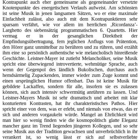
Kontrapunkt auch eher gemeinsame als gegeneinander versetzte
Knotenpunkte des energetischen Verlaufs aufweist. Am schönsten
ist seine Musik in jenen langsamen Sätzen, wo er eine maximale
Einfachheit zulässt, also auch mit dem Kontrapunktieren sehr
sparsam verfährt, wie vor allem im herrlichen ‚Ricordanza’-
Larghetto des siebensätzig programmatischen 6. Quartetts. Hier
vermag er in der gesanglichen Direktheit der
Empfindungsübertragung, fern jeglichen Anflugs von Prätention,
den Hörer ganz unmittelbar zu berühren und zu rühren, und erzählt
ihm eine so persönlich authentische wie melancholisch hinreißende
Geschichte. Leistner-Mayer ist zutiefst Melancholiker, seine Musik
spricht eine überwiegend introvertierte, wehmütige Sprache, auch
wenn der Gegenpol des ländlich Bukolischen, durchaus auch
hemdsärmelig Zupackenden, immer wieder zum Zuge kommt und
einen ursprünglichen Humor offenbart. Das ist keine Musik für
gebildete Lackaffen, sondern für alle, insofern sie es zulassen
können, sich auch intensiv schwermütig anrühren zu lassen. Und
Leistner-Mayers Musik ist sehr dramatisch und arbeitet mit klar
konturierten Kontrasten, hat ihr charakteristisches Pathos. Hier
spricht einer von dem, was er erlebt, und niemals von etwas, das er
sich und anderen vorgaukeln würde. Mangel an Ehrlichkeit wird
man hier so wenig finden wie die kosmopolitisch glatte Eleganz
mancher ganz im Trend liegenden jüngeren Kollegen, und so sehr
seine Musik aus der Tradition gewachsen und unverbrüchlich in ihr
verankert ist, so wenig lässt er sich auf selbstverliebte