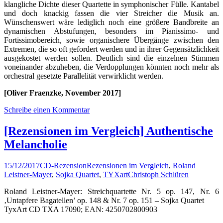
klangliche Dichte dieser Quartette in symphonischer Fülle. Kantabel
und doch knackig fassen die vier Streicher die Musik an.
Wünschenswert wäre lediglich noch eine größere Bandbreite an
dynamischen Abstufungen, besonders im Pianissimo- und
Fortissimobereich, sowie organischere Übergänge zwischen den
Extremen, die so oft gefordert werden und in ihrer Gegensätzlichkeit
ausgekostet werden sollen. Deutlich sind die einzelnen Stimmen
voneinander abzuheben, die Verdopplungen könnten noch mehr als
orchestral gesetzte Parallelität verwirklicht werden.
[Oliver Fraenzke, November 2017]
Schreibe einen Kommentar
[Rezensionen im Vergleich] Authentische
Melancholie
15/12/2017
CD-Rezension
Rezensionen im Vergleich
,
Roland
Leistner-Mayer
,
Sojka Quartet
,
TYXart
Christoph Schlüren
Roland Leistner-Mayer: Streichquartette Nr. 5 op. 147, Nr. 6
‚Untapfere Bagatellen’ op. 148 & Nr. 7 op. 151 – Sojka Quartet
TyxArt CD TXA 17090; EAN: 4250702800903