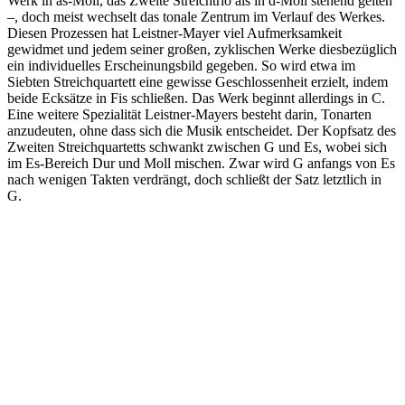
Werk in as-Moll, das Zweite Streichtrio als in d-Moll stehend gelten
–, doch meist wechselt das tonale Zentrum im Verlauf des Werkes.
Diesen Prozessen hat Leistner-Mayer viel Aufmerksamkeit
gewidmet und jedem seiner großen, zyklischen Werke diesbezüglich
ein individuelles Erscheinungsbild gegeben. So wird etwa im
Siebten Streichquartett eine gewisse Geschlossenheit erzielt, indem
beide Ecksätze in Fis schließen. Das Werk beginnt allerdings in C.
Eine weitere Spezialität Leistner-Mayers besteht darin, Tonarten
anzudeuten, ohne dass sich die Musik entscheidet. Der Kopfsatz des
Zweiten Streichquartetts schwankt zwischen G und Es, wobei sich
im Es-Bereich Dur und Moll mischen. Zwar wird G anfangs von Es
nach wenigen Takten verdrängt, doch schließt der Satz letztlich in
G.