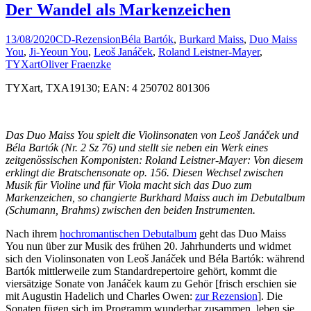
Der Wandel als Markenzeichen
13/08/2020
CD-Rezension
Béla Bartók
,
Burkard Maiss
,
Duo Maiss
You
,
Ji-Yeoun You
,
Leoš Janáček
,
Roland Leistner-Mayer
,
TYXart
Oliver Fraenzke
TYXart, TXA19130; EAN: 4 250702 801306
Das Duo Maiss You spielt die Violinsonaten von Leoš Janáček und
Béla Bartók (Nr. 2 Sz 76) und stellt sie neben ein Werk eines
zeitgenössischen Komponisten: Roland Leistner-Mayer: Von diesem
erklingt die Bratschensonate op. 156. Diesen Wechsel zwischen
Musik für Violine und für Viola macht sich das Duo zum
Markenzeichen, so changierte Burkhard Maiss auch im Debutalbum
(Schumann, Brahms) zwischen den beiden Instrumenten.
Nach ihrem
hochromantischen Debutalbum
geht das Duo Maiss
You nun über zur Musik des frühen 20. Jahrhunderts und widmet
sich den Violinsonaten von Leoš Janáček und Béla Bartók: während
Bartók mittlerweile zum Standardrepertoire gehört, kommt die
viersätzige Sonate von Janáček kaum zu Gehör [frisch erschien sie
mit Augustin Hadelich und Charles Owen:
zur Rezension
]. Die
Sonaten fügen sich im Programm wunderbar zusammen, leben sie