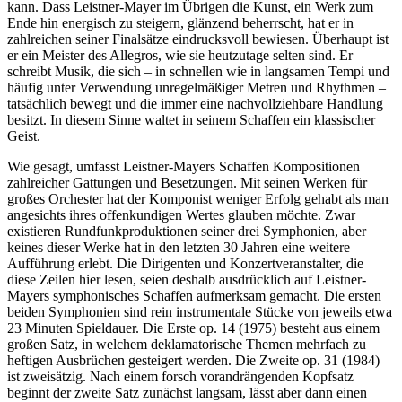
kann. Dass Leistner-Mayer im Übrigen die Kunst, ein Werk zum
Ende hin energisch zu steigern, glänzend beherrscht, hat er in
zahlreichen seiner Finalsätze eindrucksvoll bewiesen. Überhaupt ist
er ein Meister des Allegros, wie sie heutzutage selten sind. Er
schreibt Musik, die sich – in schnellen wie in langsamen Tempi und
häufig unter Verwendung unregelmäßiger Metren und Rhythmen –
tatsächlich bewegt und die immer eine nachvollziehbare Handlung
besitzt. In diesem Sinne waltet in seinem Schaffen ein klassischer
Geist.
Wie gesagt, umfasst Leistner-Mayers Schaffen Kompositionen
zahlreicher Gattungen und Besetzungen. Mit seinen Werken für
großes Orchester hat der Komponist weniger Erfolg gehabt als man
angesichts ihres offenkundigen Wertes glauben möchte. Zwar
existieren Rundfunkproduktionen seiner drei Symphonien, aber
keines dieser Werke hat in den letzten 30 Jahren eine weitere
Aufführung erlebt. Die Dirigenten und Konzertveranstalter, die
diese Zeilen hier lesen, seien deshalb ausdrücklich auf Leistner-
Mayers symphonisches Schaffen aufmerksam gemacht. Die ersten
beiden Symphonien sind rein instrumentale Stücke von jeweils etwa
23 Minuten Spieldauer. Die Erste op. 14 (1975) besteht aus einem
großen Satz, in welchem deklamatorische Themen mehrfach zu
heftigen Ausbrüchen gesteigert werden. Die Zweite op. 31 (1984)
ist zweisätzig. Nach einem forsch vorandrängenden Kopfsatz
beginnt der zweite Satz zunächst langsam, lässt aber dann einen