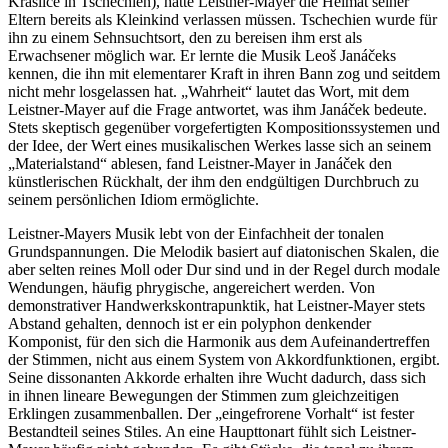
Kraslice in Tschechien), hatte Leistner-Mayer die Heimat seiner
Eltern bereits als Kleinkind verlassen müssen. Tschechien wurde für
ihn zu einem Sehnsuchtsort, den zu bereisen ihm erst als
Erwachsener möglich war. Er lernte die Musik Leoš Janáčeks
kennen, die ihn mit elementarer Kraft in ihren Bann zog und seitdem
nicht mehr losgelassen hat. „Wahrheit“ lautet das Wort, mit dem
Leistner-Mayer auf die Frage antwortet, was ihm Janáček bedeute.
Stets skeptisch gegenüber vorgefertigten Kompositionssystemen und
der Idee, der Wert eines musikalischen Werkes lasse sich an seinem
„Materialstand“ ablesen, fand Leistner-Mayer in Janáček den
künstlerischen Rückhalt, der ihm den endgültigen Durchbruch zu
seinem persönlichen Idiom ermöglichte.
Leistner-Mayers Musik lebt von der Einfachheit der tonalen
Grundspannungen. Die Melodik basiert auf diatonischen Skalen, die
aber selten reines Moll oder Dur sind und in der Regel durch modale
Wendungen, häufig phrygische, angereichert werden. Von
demonstrativer Handwerkskontrapunktik, hat Leistner-Mayer stets
Abstand gehalten, dennoch ist er ein polyphon denkender
Komponist, für den sich die Harmonik aus dem Aufeinandertreffen
der Stimmen, nicht aus einem System von Akkordfunktionen, ergibt.
Seine dissonanten Akkorde erhalten ihre Wucht dadurch, dass sich
in ihnen lineare Bewegungen der Stimmen zum gleichzeitigen
Erklingen zusammenballen. Der „eingefrorene Vorhalt“ ist fester
Bestandteil seines Stiles. An eine Haupttonart fühlt sich Leistner-