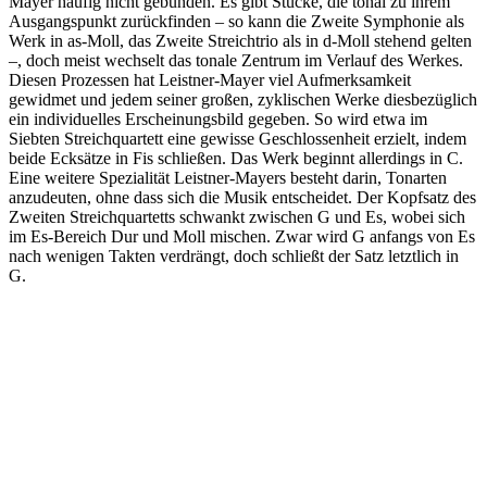
Mayer häufig nicht gebunden. Es gibt Stücke, die tonal zu ihrem
Ausgangspunkt zurückfinden – so kann die Zweite Symphonie als
Werk in as-Moll, das Zweite Streichtrio als in d-Moll stehend gelten
–, doch meist wechselt das tonale Zentrum im Verlauf des Werkes.
Diesen Prozessen hat Leistner-Mayer viel Aufmerksamkeit
gewidmet und jedem seiner großen, zyklischen Werke diesbezüglich
ein individuelles Erscheinungsbild gegeben. So wird etwa im
Siebten Streichquartett eine gewisse Geschlossenheit erzielt, indem
beide Ecksätze in Fis schließen. Das Werk beginnt allerdings in C.
Eine weitere Spezialität Leistner-Mayers besteht darin, Tonarten
anzudeuten, ohne dass sich die Musik entscheidet. Der Kopfsatz des
Zweiten Streichquartetts schwankt zwischen G und Es, wobei sich
im Es-Bereich Dur und Moll mischen. Zwar wird G anfangs von Es
nach wenigen Takten verdrängt, doch schließt der Satz letztlich in
G.