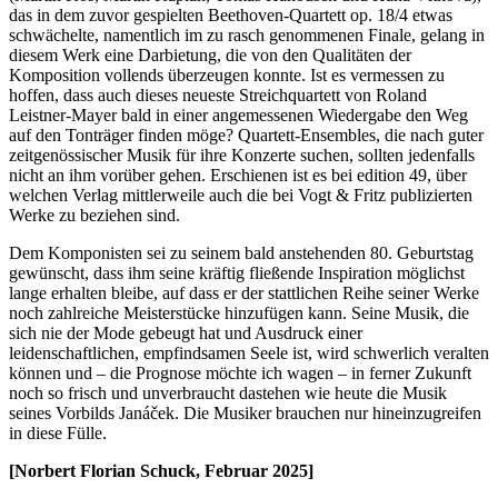
das in dem zuvor gespielten Beethoven-Quartett op. 18/4 etwas
schwächelte, namentlich im zu rasch genommenen Finale, gelang in
diesem Werk eine Darbietung, die von den Qualitäten der
Komposition vollends überzeugen konnte. Ist es vermessen zu
hoffen, dass auch dieses neueste Streichquartett von Roland
Leistner-Mayer bald in einer angemessenen Wiedergabe den Weg
auf den Tonträger finden möge? Quartett-Ensembles, die nach guter
zeitgenössischer Musik für ihre Konzerte suchen, sollten jedenfalls
nicht an ihm vorüber gehen. Erschienen ist es bei edition 49, über
welchen Verlag mittlerweile auch die bei Vogt & Fritz publizierten
Werke zu beziehen sind.
Dem Komponisten sei zu seinem bald anstehenden 80. Geburtstag
gewünscht, dass ihm seine kräftig fließende Inspiration möglichst
lange erhalten bleibe, auf dass er der stattlichen Reihe seiner Werke
noch zahlreiche Meisterstücke hinzufügen kann. Seine Musik, die
sich nie der Mode gebeugt hat und Ausdruck einer
leidenschaftlichen, empfindsamen Seele ist, wird schwerlich veralten
können und – die Prognose möchte ich wagen – in ferner Zukunft
noch so frisch und unverbraucht dastehen wie heute die Musik
seines Vorbilds Janáček. Die Musiker brauchen nur hineinzugreifen
in diese Fülle.
[Norbert Florian Schuck, Februar 2025]