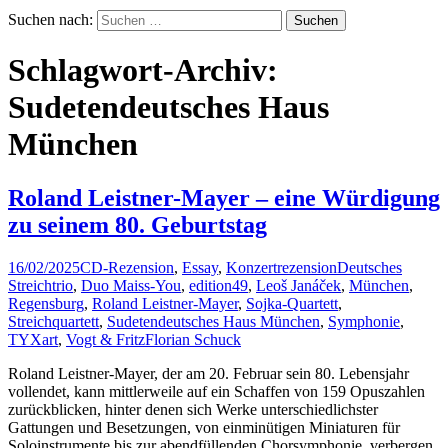
Suchen nach:
Schlagwort-Archiv:
Sudetendeutsches Haus
München
Roland Leistner-Mayer – eine Würdigung
zu seinem 80. Geburtstag
16/02/2025
CD-Rezension
,
Essay
,
Konzertrezension
Deutsches
Streichtrio
,
Duo Maiss-You
,
edition49
,
Leoš Janáček
,
München
,
Regensburg
,
Roland Leistner-Mayer
,
Sojka-Quartett
,
Streichquartett
,
Sudetendeutsches Haus München
,
Symphonie
,
TYXart
,
Vogt & Fritz
Florian Schuck
Roland Leistner-Mayer, der am 20. Februar sein 80. Lebensjahr
vollendet, kann mittlerweile auf ein Schaffen von 159 Opuszahlen
zurückblicken, hinter denen sich Werke unterschiedlichster
Gattungen und Besetzungen, von einminütigen Miniaturen für
Soloinstrumente bis zur abendfüllenden Chorsymphonie, verbergen.