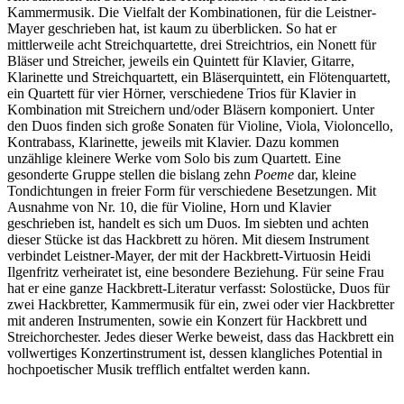
Kammermusik. Die Vielfalt der Kombinationen, für die Leistner-
Mayer geschrieben hat, ist kaum zu überblicken. So hat er
mittlerweile acht Streichquartette, drei Streichtrios, ein Nonett für
Bläser und Streicher, jeweils ein Quintett für Klavier, Gitarre,
Klarinette und Streichquartett, ein Bläserquintett, ein Flötenquartett,
ein Quartett für vier Hörner, verschiedene Trios für Klavier in
Kombination mit Streichern und/oder Bläsern komponiert. Unter
den Duos finden sich große Sonaten für Violine, Viola, Violoncello,
Kontrabass, Klarinette, jeweils mit Klavier. Dazu kommen
unzählige kleinere Werke vom Solo bis zum Quartett. Eine
gesonderte Gruppe stellen die bislang zehn
Poeme
dar, kleine
Tondichtungen in freier Form für verschiedene Besetzungen. Mit
Ausnahme von Nr. 10, die für Violine, Horn und Klavier
geschrieben ist, handelt es sich um Duos. Im siebten und achten
dieser Stücke ist das Hackbrett zu hören. Mit diesem Instrument
verbindet Leistner-Mayer, der mit der Hackbrett-Virtuosin Heidi
Ilgenfritz verheiratet ist, eine besondere Beziehung. Für seine Frau
hat er eine ganze Hackbrett-Literatur verfasst: Solostücke, Duos für
zwei Hackbretter, Kammermusik für ein, zwei oder vier Hackbretter
mit anderen Instrumenten, sowie ein Konzert für Hackbrett und
Streichorchester. Jedes dieser Werke beweist, dass das Hackbrett ein
vollwertiges Konzertinstrument ist, dessen klangliches Potential in
hochpoetischer Musik trefflich entfaltet werden kann.