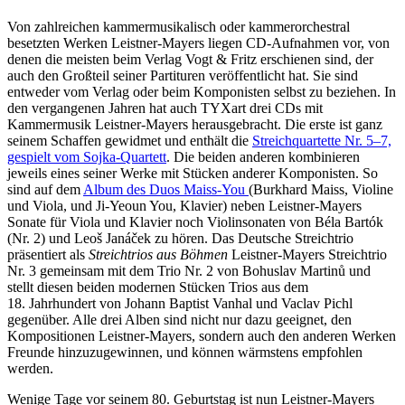
Von zahlreichen kammermusikalisch oder kammerorchestral
besetzten Werken Leistner-Mayers liegen CD-Aufnahmen vor, von
denen die meisten beim Verlag Vogt & Fritz erschienen sind, der
auch den Großteil seiner Partituren veröffentlicht hat. Sie sind
entweder vom Verlag oder beim Komponisten selbst zu beziehen. In
den vergangenen Jahren hat auch TYXart drei CDs mit
Kammermusik Leistner-Mayers herausgebracht. Die erste ist ganz
seinem Schaffen gewidmet und enthält die
Streichquartette Nr. 5–7,
gespielt vom Sojka-Quartett
. Die beiden anderen kombinieren
jeweils eines seiner Werke mit Stücken anderer Komponisten. So
sind auf dem
Album des Duos Maiss-You
(Burkhard Maiss, Violine
und Viola, und Ji-Yeoun You, Klavier) neben Leistner-Mayers
Sonate für Viola und Klavier noch Violinsonaten von Béla Bartók
(Nr. 2) und Leoš Janáček zu hören. Das Deutsche Streichtrio
präsentiert als
Streichtrios aus Böhmen
Leistner-Mayers Streichtrio
Nr. 3 gemeinsam mit dem Trio Nr. 2 von Bohuslav Martinů und
stellt diesen beiden modernen Stücken Trios aus dem
18. Jahrhundert von Johann Baptist Vanhal und Vaclav Pichl
gegenüber. Alle drei Alben sind nicht nur dazu geeignet, den
Kompositionen Leistner-Mayers, sondern auch den anderen Werken
Freunde hinzuzugewinnen, und können wärmstens empfohlen
werden.
Wenige Tage vor seinem 80. Geburtstag ist nun Leistner-Mayers