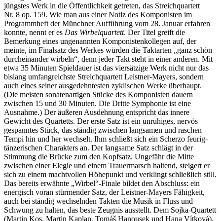
jüngstes Werk in die Öffentlichkeit getreten, das Streichquartett
Nr. 8 op. 159. Wie man aus einer Notiz des Komponisten im
Programmheft der Münchner Aufführung vom 28. Januar erfahren
konnte, nennt er es
Das Wirbelquartett
. Der Titel greift die
Bemerkung eines ungenannten Komponistenkollegen auf, der
meinte, im Finalsatz des Werkes würden die Taktarten „ganz schön
durcheinander wirbeln“, denn jeder Takt steht in einer anderen. Mit
etwa 35 Minuten Spieldauer ist das viersätzige Werk nicht nur das
bislang umfangreichste Streichquartett Leistner-Mayers, sondern
auch eines seiner ausgedehntesten zyklischen Werke überhaupt.
(Die meisten sonatenartigen Stücke des Komponisten dauern
zwischen 15 und 30 Minuten. Die Dritte Symphonie ist eine
Ausnahme.) Der äußeren Ausdehnung entspricht das innere
Gewicht des Quartetts. Der erste Satz ist ein unruhiges, nervös
gespanntes Stück, das ständig zwischen langsamen und raschen
Tempi hin und her wechselt. Ihm schließt sich ein Scherzo feurig-
tänzerischen Charakters an. Der langsame Satz schlägt in der
Stimmung die Brücke zum den Kopfsatz. Ungefähr die Mitte
zwischen einer Elegie und einem Trauermarsch haltend, steigert er
sich zu einem machtvollen Höhepunkt und verklingt schließlich still.
Das bereits erwähnte „Wirbel“-Finale bildet den Abschluss: ein
energisch voran stürmender Satz, der Leistner-Mayers Fähigkeit,
auch bei ständig wechselnden Takten die Musik in Fluss und
Schwung zu halten, das beste Zeugnis ausstellt. Dem Sojka-Quartett
(Martin Kos, Martin Kaplan, Tomáš Hanousek und Hana Vítková),