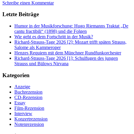
Schreibe einen Kommentar
Letzte Beiträge
Humor in der Musikforschung: Hugo Riemanns Traktat „De
cantu fractibili“ (1898) und die Folgen
Wie geht es dem Fortschritt in der Musik?
Richard-Strauss-Tage 2026 [2]: Mozart trifft späten Strauss,
Salome als Kammeroper
Henzes Requiem mit dem Münchner Rundfunkorchester
Richard-Strauss-Tage 2026 [1]: Schulfugen des jungen
Strauss und Bülows Nirvana
Kategorien
Anzeige
Buchrezension
CD-Rezension
Essay
Film-Rezension
Interview
Konzertrezension
Notenrezension