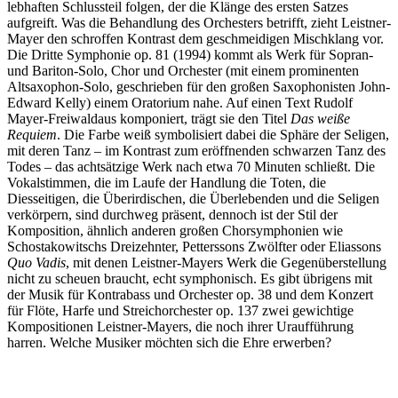
lebhaften Schlussteil folgen, der die Klänge des ersten Satzes
aufgreift. Was die Behandlung des Orchesters betrifft, zieht Leistner-
Mayer den schroffen Kontrast dem geschmeidigen Mischklang vor.
Die Dritte Symphonie op. 81 (1994) kommt als Werk für Sopran-
und Bariton-Solo, Chor und Orchester (mit einem prominenten
Altsaxophon-Solo, geschrieben für den großen Saxophonisten John-
Edward Kelly) einem Oratorium nahe. Auf einen Text Rudolf
Mayer-Freiwaldaus komponiert, trägt sie den Titel
Das weiße
Requiem
. Die Farbe weiß symbolisiert dabei die Sphäre der Seligen,
mit deren Tanz – im Kontrast zum eröffnenden schwarzen Tanz des
Todes – das achtsätzige Werk nach etwa 70 Minuten schließt. Die
Vokalstimmen, die im Laufe der Handlung die Toten, die
Diesseitigen, die Überirdischen, die Überlebenden und die Seligen
verkörpern, sind durchweg präsent, dennoch ist der Stil der
Komposition, ähnlich anderen großen Chorsymphonien wie
Schostakowitschs Dreizehnter, Petterssons Zwölfter oder Eliassons
Quo Vadis
, mit denen Leistner-Mayers Werk die Gegenüberstellung
nicht zu scheuen braucht, echt symphonisch. Es gibt übrigens mit
der Musik für Kontrabass und Orchester op. 38 und dem Konzert
für Flöte, Harfe und Streichorchester op. 137 zwei gewichtige
Kompositionen Leistner-Mayers, die noch ihrer Uraufführung
harren. Welche Musiker möchten sich die Ehre erwerben?