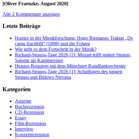
[Oliver Fraenzke, August 2020]
Alle 2 Kommentare anzeigen
Letzte Beiträge
Humor in der Musikforschung: Hugo Riemanns Traktat „De
cantu fractibili“ (1898) und die Folgen
Wie geht es dem Fortschritt in der Musik?
Richard-Strauss-Tage 2026 [2]: Mozart trifft späten Strauss,
Salome als Kammeroper
Henzes Requiem mit dem Münchner Rundfunkorchester
Richard-Strauss-Tage 2026 [1]: Schulfugen des jungen
Strauss und Bülows Nirvana
Kategorien
Anzeige
Buchrezension
CD-Rezension
Essay
Film-Rezension
Interview
Konzertrezension