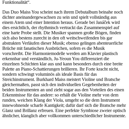
Funktionalität“.
Das Duo Maiss You scheint nach ihrem Debutalbum beinahe noch
dichter aneinandergewachsen zu sein und spielt vollständig aus
einem Atem und einer Intention heraus. Gerade bei Janáček wird
dies ersichtlich, der rhythmisch vertrackt das Zusammenspiel auf
eine harte Probe stellt. Die Musiker spannen große Bögen, finden
sich also bestens zurecht in den oft weitschweifenden bis gar
abstrakten Verläufen dieser Musik; ebenso gelingen abenteuerliche
Brüche mit fanatischen Ausbrüchen, sofern es die Musik
vorschreibt. Die Harmoniemodelle werden am Klavier plastisch
erkennbar und verständlich, Ju-Yeoun You differenziert die
einzelnen Schichten klar aus und kann besonders durch eine breite
Palette an Piano-Schattierungen brillieren. Ihr Forte kracht nicht,
sondern schwingt voluminös als ideale Basis für das
Streichinstrument. Burkhard Maiss meistert Violine und Bratsche
gleichermaßen, passt sich den individuellen Gegebenheiten der
beiden Instrumenten an und zieht sogar aus den Vorteilen des einen
Erkenntnisse für das andere: so erhält die Violine mehr von dem
runden, weichen Klang der Viola, umgeht so die dem Instrument
innewohnende scharfe Kantigkeit; dafür darf sich die Bratsche mehr
Glanz und Brillanz erfreuen. Eine perfekte Symbiose zweier optisch
ähnlicher, klanglich aber vollkommen unterschiedlicher Instrumente.