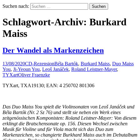
Suchen nach:
Schlagwort-Archiv: Burkard
Maiss
Der Wandel als Markenzeichen
13/08/2020
CD-Rezension
Béla Bartók
,
Burkard Maiss
,
Duo Maiss
You
,
Ji-Yeoun You
,
Leoš Janáček
,
Roland Leistner-Mayer
,
TYXart
Oliver Fraenzke
TYXart, TXA19130; EAN: 4 250702 801306
Das Duo Maiss You spielt die Violinsonaten von Leoš Janáček und
Béla Bartók (Nr. 2 Sz 76) und stellt sie neben ein Werk eines
zeitgenössischen Komponisten: Roland Leistner-Mayer: Von diesem
erklingt die Bratschensonate op. 156. Diesen Wechsel zwischen
Musik für Violine und für Viola macht sich das Duo zum
Markenzeichen, so changierte Burkhard Maiss auch im Debutalbum