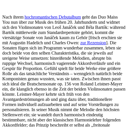
Nach ihrem
hochromantischen Debutalbum
geht das Duo Maiss
You nun über zur Musik des frühen 20. Jahrhunderts und widmet
sich den Violinsonaten von Leoš Janáček und Béla Bartók: während
Bartók mittlerweile zum Standardrepertoire gehört, kommt die
viersätzige Sonate von Janáček kaum zu Gehör [frisch erschien sie
mit Augustin Hadelich und Charles Owen:
zur Rezension
]. Die
Sonaten fügen sich im Programm wunderbar zusammen, leben sie
doch beide von den selben Charakteristika, die sie jeweils auf
ureigene Weise umsetzen: hinreißende Melodien, abrupte bis
ruppige Wechsel, harmonisch vagierende Akkordverläufe und ein
Gespür für Proportion. Gefühl spielt für beide Werke eine größere
Rolle als das tatsächliche Verständnis – wenngleich natürlich beide
Komponisten genau wussten, was sie taten. Zwischen ihnen passt
sich ideal die Bratschensonate op. 156 von Roland Leistner-Mayer
ein, die klanglich ebenso in die Zeit der beiden Violinsonaten passen
könnte. Leistner-Mayer kehrte sich früh von den
Avantgardeströmungen ab und ging dazu über, traditionellere
Formen individuell aufzuarbeiten und auf seine Vorstellungen zu
personalisieren. In seiner Musik nimmt die Melodie den höchsten
Stellenwert ein; sie wandelt durch harmonisch eindeutig
bestimmbare, nicht aber der klassischen Harmonielehre folgenden
Akkordfelder; das Prinzip beschreibt er selbst als „freitonale