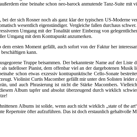
en, außerdem eine beinahe schon neo-barock anmutende Tanz-Suite mit vi
, bei der sich Rosner noch als ganz klar der typischen US-Moderne ver
iomatisch wesentlich eigenständiger. Vergleiche fallen durchaus schwe
xpressiveren Umgang mit der Tonalität unter Einbezug von gelegentli
dueller Umgang mit dem Kontrapunkt anzumerken.
 ab dem ersten Moment gefällt, auch sofort von der Faktur her interessa
 beschäftigen kann.
unausgegorene Truppe beisammen. Der bekannteste Name auf der Liste d
er als tadelloser Pianist, dem offenbar viel an der dargebotenen Musik
einahe schon etwas exzessiv kontrapunktische Cello-Sonate bestreite
ugt. Violinist Curtis Macomber gefällt mir unter den Solisten leider 
uverän, und auch Phrasierung ist nicht die Stärke Macombers. Viellei
diesem Album tapfer und absolut überzeugend durch wirklich schwier
tze!
ittenen Albums ist solide, wenn auch nicht wirklich „state of the art“
ante Repertoire öfter aufzuführen. Das ist doch erstaunlich gehaltvolle 