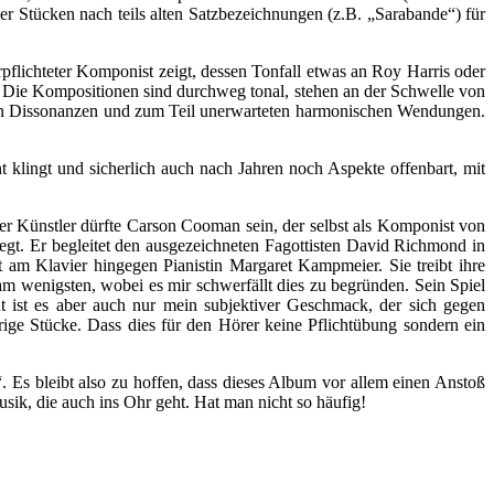
er Stücken nach teils alten Satzbezeichnungen (z.B. „Sarabande“) für
pflichteter Komponist zeigt, dessen Tonfall etwas an Roy Harris oder
r. Die Kompositionen sind durchweg tonal, stehen an der Schwelle von
chen Dissonanzen und zum Teil unerwarteten harmonischen Wendungen.
nt klingt und sicherlich auch nach Jahren noch Aspekte offenbart, mit
er Künstler dürfte Carson Cooman sein, der selbst als Komponist von
 liegt. Er begleitet den ausgezeichneten Fagottisten David Richmond in
t am Klavier hingegen Pianistin Margaret Kampmeier. Sie treibt ihre
am wenigsten, wobei es mir schwerfällt dies zu begründen. Sein Spiel
cht ist es aber auch nur mein subjektiver Geschmack, der sich gegen
ige Stücke. Dass dies für den Hörer keine Pflichtübung sondern ein
. Es bleibt also zu hoffen, dass dieses Album vor allem einen Anstoß
Musik, die auch ins Ohr geht. Hat man nicht so häufig!