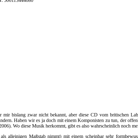
AN: 506113444080
ir bislang zwar nicht bekannt, aber diese CD vom britischen Label 
ern. Haben wir es ja doch mit einem Komponisten zu tun, der offenba
006). Wo diese Musik herkommt, gibt es also wahrscheinlich noch meh
ls alleinigen Maßstab nimmt) mit einem scheinbar sehr formbewusst