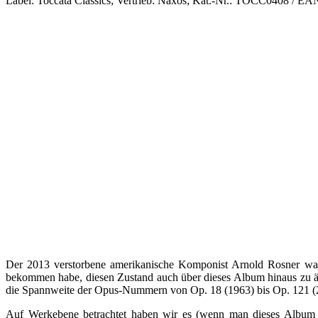
Label: Toccata Classics; Vertrieb: Naxos; Kat.-Nr.: TOCC0408 / E
Der 2013 verstorbene amerikanische Komponist Arnold Rosner war m
bekommen habe, diesen Zustand auch über dieses Album hinaus zu änd
die Spannweite der Opus-Nummern von Op. 18 (1963) bis Op. 121 (2
Auf Werkebene betrachtet haben wir es (wenn man dieses Album a