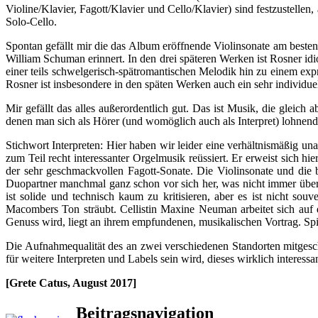
Violine/Klavier, Fagott/Klavier und Cello/Klavier) sind festzustell
Solo-Cello.
Spontan gefällt mir die das Album eröffnende Violinsonate am besten
William Schuman erinnert. In den drei späteren Werken ist Rosner id
einer teils schwelgerisch-spätromantischen Melodik hin zu einem e
Rosner ist insbesondere in den späten Werken auch ein sehr indivi
Mir gefällt das alles außerordentlich gut. Das ist Musik, die gleich
denen man sich als Hörer (und womöglich auch als Interpret) lohnend
Stichwort Interpreten: Hier haben wir leider eine verhältnismäßig 
zum Teil recht interessanter Orgelmusik reüssiert. Er erweist sich hi
der sehr geschmackvollen Fagott-Sonate. Die Violinsonate und die b
Duopartner manchmal ganz schon vor sich her, was nicht immer überze
ist solide und technisch kaum zu kritisieren, aber es ist nicht so
Macombers Ton sträubt. Cellistin Maxine Neuman arbeitet sich auf 
Genuss wird, liegt an ihrem empfundenen, musikalischen Vortrag. Spi
Die Aufnahmequalität des an zwei verschiedenen Standorten mitgeschn
für weitere Interpreten und Labels sein wird, dieses wirklich interess
[Grete Catus, August 2017]
Beitragsnavigation