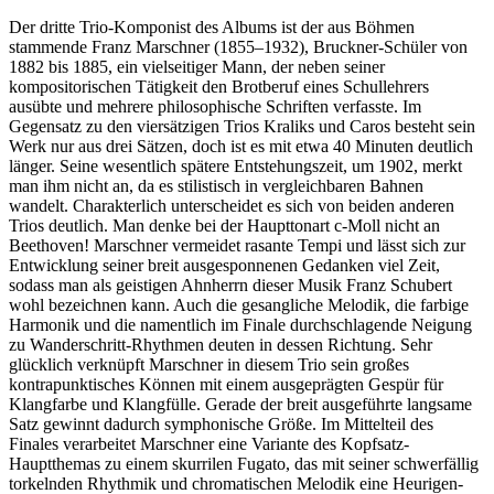
Der dritte Trio-Komponist des Albums ist der aus Böhmen
stammende Franz Marschner (1855–1932), Bruckner-Schüler von
1882 bis 1885, ein vielseitiger Mann, der neben seiner
kompositorischen Tätigkeit den Brotberuf eines Schullehrers
ausübte und mehrere philosophische Schriften verfasste. Im
Gegensatz zu den viersätzigen Trios Kraliks und Caros besteht sein
Werk nur aus drei Sätzen, doch ist es mit etwa 40 Minuten deutlich
länger. Seine wesentlich spätere Entstehungszeit, um 1902, merkt
man ihm nicht an, da es stilistisch in vergleichbaren Bahnen
wandelt. Charakterlich unterscheidet es sich von beiden anderen
Trios deutlich. Man denke bei der Haupttonart c-Moll nicht an
Beethoven! Marschner vermeidet rasante Tempi und lässt sich zur
Entwicklung seiner breit ausgesponnenen Gedanken viel Zeit,
sodass man als geistigen Ahnherrn dieser Musik Franz Schubert
wohl bezeichnen kann. Auch die gesangliche Melodik, die farbige
Harmonik und die namentlich im Finale durchschlagende Neigung
zu Wanderschritt-Rhythmen deuten in dessen Richtung. Sehr
glücklich verknüpft Marschner in diesem Trio sein großes
kontrapunktisches Können mit einem ausgeprägten Gespür für
Klangfarbe und Klangfülle. Gerade der breit ausgeführte langsame
Satz gewinnt dadurch symphonische Größe. Im Mittelteil des
Finales verarbeitet Marschner eine Variante des Kopfsatz-
Hauptthemas zu einem skurrilen Fugato, das mit seiner schwerfällig
torkelnden Rhythmik und chromatischen Melodik eine Heurigen-