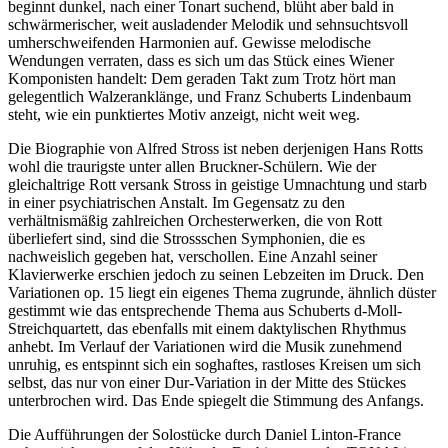
beginnt dunkel, nach einer Tonart suchend, blüht aber bald in
schwärmerischer, weit ausladender Melodik und sehnsuchtsvoll
umherschweifenden Harmonien auf. Gewisse melodische
Wendungen verraten, dass es sich um das Stück eines Wiener
Komponisten handelt: Dem geraden Takt zum Trotz hört man
gelegentlich Walzeranklänge, und Franz Schuberts Lindenbaum
steht, wie ein punktiertes Motiv anzeigt, nicht weit weg.
Die Biographie von Alfred Stross ist neben derjenigen Hans Rotts
wohl die traurigste unter allen Bruckner-Schülern. Wie der
gleichaltrige Rott versank Stross in geistige Umnachtung und starb
in einer psychiatrischen Anstalt. Im Gegensatz zu den
verhältnismäßig zahlreichen Orchesterwerken, die von Rott
überliefert sind, sind die Strossschen Symphonien, die es
nachweislich gegeben hat, verschollen. Eine Anzahl seiner
Klavierwerke erschien jedoch zu seinen Lebzeiten im Druck. Den
Variationen op. 15 liegt ein eigenes Thema zugrunde, ähnlich düster
gestimmt wie das entsprechende Thema aus Schuberts d-Moll-
Streichquartett, das ebenfalls mit einem daktylischen Rhythmus
anhebt. Im Verlauf der Variationen wird die Musik zunehmend
unruhig, es entspinnt sich ein soghaftes, rastloses Kreisen um sich
selbst, das nur von einer Dur-Variation in der Mitte des Stückes
unterbrochen wird. Das Ende spiegelt die Stimmung des Anfangs.
Die Aufführungen der Solostücke durch Daniel Linton-France