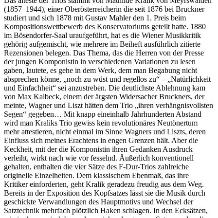
Das älteste der Trios stammt von Mathilde Kralik von Meyrswalden
(1857–1944), einer Oberösterreicherin die seit 1876 bei Bruckner
studiert und sich 1878 mit Gustav Mahler den 1. Preis beim
Kompositionswettbewerb des Konservatoriums geteilt hatte. 1880
im Bösendorfer-Saal uraufgeführt, hat es die Wiener Musikkritik
gehörig aufgemischt, wie mehrere im Beiheft ausführlich zitierte
Rezensionen belegen. Das Thema, das die Herren von der Presse
der jungen Komponistin in verschiedenen Variationen zu lesen
gaben, lautete, es gehe in dem Werk, dem man Begabung nicht
absprechen könne, „noch zu wüst und regellos zu“ – „Natürlichkeit
und Einfachheit“ sei anzustreben. Die deutlichste Ablehnung kam
von Max Kalbeck, einem der ärgsten Widersacher Bruckners, der
meinte, Wagner und Liszt hätten dem Trio „ihren verhängnisvollsten
Segen“ gegeben… Mit knapp eineinhalb Jahrhunderten Abstand
wird man Kraliks Trio gewiss kein revolutionäres Neutönertum
mehr attestieren, nicht einmal im Sinne Wagners und Liszts, deren
Einfluss sich meines Erachtens in engen Grenzen hält. Aber die
Keckheit, mit der die Komponistin ihren Gedanken Ausdruck
verleiht, wirkt nach wie vor fesselnd. Äußerlich konventionell
gehalten, enthalten die vier Sätze des F-Dur-Trios zahlreiche
originelle Einzelheiten. Dem klassischem Ebenmaß, das ihre
Kritiker einforderten, geht Kralik geradezu freudig aus dem Weg.
Bereits in der Exposition des Kopfsatzes lässt sie die Musik durch
geschickte Verwandlungen des Hauptmotivs und Wechsel der
Satztechnik mehrfach plötzlich Haken schlagen. In den Ecksätzen,