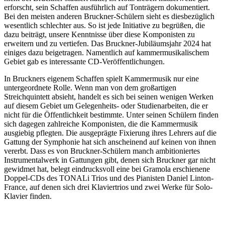
erforscht, sein Schaffen ausführlich auf Tonträgern dokumentiert.
Bei den meisten anderen Bruckner-Schülern sieht es diesbezüglich
wesentlich schlechter aus. So ist jede Initiative zu begrüßen, die
dazu beiträgt, unsere Kenntnisse über diese Komponisten zu
erweitern und zu vertiefen. Das Bruckner-Jubiläumsjahr 2024 hat
einiges dazu beigetragen. Namentlich auf kammermusikalischem
Gebiet gab es interessante CD-Veröffentlichungen.
In Bruckners eigenem Schaffen spielt Kammermusik nur eine
untergeordnete Rolle. Wenn man von dem großartigen
Streichquintett absieht, handelt es sich bei seinen wenigen Werken
auf diesem Gebiet um Gelegenheits- oder Studienarbeiten, die er
nicht für die Öffentlichkeit bestimmte. Unter seinen Schülern finden
sich dagegen zahlreiche Komponisten, die die Kammermusik
ausgiebig pflegten. Die ausgeprägte Fixierung ihres Lehrers auf die
Gattung der Symphonie hat sich anscheinend auf keinen von ihnen
vererbt. Dass es von Bruckner-Schülern manch ambitioniertes
Instrumentalwerk in Gattungen gibt, denen sich Bruckner gar nicht
gewidmet hat, belegt eindrucksvoll eine bei Gramola erschienene
Doppel-CDs des TONALi Trios und des Pianisten Daniel Linton-
France, auf denen sich drei Klaviertrios und zwei Werke für Solo-
Klavier finden.