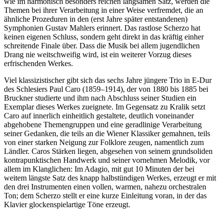
wie im harmonisch besonders reichen langsamen Satz, werden die
Themen bei ihrer Verarbeitung in einer Weise verfremdet, die an
ähnliche Prozeduren in den (erst Jahre später entstandenen)
Symphonien Gustav Mahlers erinnert. Das rastlose Scherzo hat
keinen eigenen Schluss, sondern geht direkt in das kräftig einher
schreitende Finale über. Dass die Musik bei allem jugendlichen
Drang nie weitschweifig wird, ist ein weiterer Vorzug dieses
erfrischenden Werkes.
Viel klassizistischer gibt sich das sechs Jahre jüngere Trio in E-Dur
des Schlesiers Paul Caro (1859–1914), der von 1880 bis 1885 bei
Bruckner studierte und ihm nach Abschluss seiner Studien ein
Exemplar dieses Werkes zueignete. Im Gegensatz zu Kralik setzt
Caro auf innerlich einheitlich gestaltete, deutlich voneinander
abgehobene Themengruppen und eine geradlinige Verarbeitung
seiner Gedanken, die teils an die Wiener Klassiker gemahnen, teils
von einer starken Neigung zur Folklore zeugen, namentlich zum
Ländler. Caros Stärken liegen, abgesehen von seinem grundsoliden
kontrapunktischen Handwerk und seiner vornehmen Melodik, vor
allem im Klanglichen: Im Adagio, mit gut 10 Minuten der bei
weitem längste Satz des knapp halbstündigen Werkes, erzeugt er mit
den drei Instrumenten einen vollen, warmen, nahezu orchestralen
Ton; dem Scherzo stellt er eine kurze Einleitung voran, in der das
Klavier glockenspielartige Töne erzeugt.