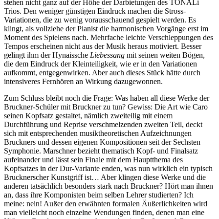
stehen nicht ganz auf der Höhe der Darbietungen des TONALi
Trios. Den weniger günstigen Eindruck machen die Stross-
Variationen, die zu wenig vorausschauend gespielt werden. Es
klingt, als vollziehe der Pianist die harmonischen Vorgänge erst im
Moment des Spielens nach. Mehrfache leichte Verschleppungen des
Tempos erscheinen nicht aus der Musik heraus motiviert. Besser
gelingt ihm der Hynaissche
Liebessang
mit seinen weiten Bögen,
die dem Eindruck der Kleinteiligkeit, wie er in den Variationen
aufkommt, entgegenwirken. Aber auch dieses Stück hätte durch
intensiveres Fernhören an Wirkung dazugewonnen.
Zum Schluss bleibt noch die Frage: Was haben all diese Werke der
Bruckner-Schüler mit Bruckner zu tun? Gewiss: Die Art wie Caro
seinen Kopfsatz gestaltet, nämlich zweiteilig mit einem
Durchführung und Reprise verschmelzenden zweiten Teil, deckt
sich mit entsprechenden musiktheoretischen Aufzeichnungen
Bruckners und dessen eigenen Kompositionen seit der Sechsten
Symphonie. Marschner bezieht thematisch Kopf- und Finalsatz
aufeinander und lässt sein Finale mit dem Hauptthema des
Kopfsatzes in der Dur-Variante enden, was nun wirklich ein typisch
Brucknerscher Kunstgriff ist… Aber klingen diese Werke und die
anderen tatsächlich besonders stark nach Bruckner? Hört man ihnen
an, dass ihre Komponisten beim selben Lehrer studierten? Ich
meine: nein! Außer den erwähnten formalen Äußerlichkeiten wird
man vielleicht noch einzelne Wendungen finden, denen man eine