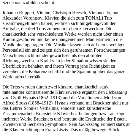
Szene nachzubilden scheint.
Johanna Ruppert, Violine, Christoph Heesch, Violoncello, und
Alexander Vorontsov, Klavier, die sich zum TONALi Trio
zusammengefunden haben, widmen sich hingebungsvoll der
Aufgabe, die drei Trios zu neuem Leben zu erwecken. Die
charakterlich sehr verschiedenen Werke werden nicht über einen
Kamm geschoren und keine unangenehmen Manierismen in die
Musik hineingetragen. Die Musiker lassen sich auf den jeweiligen
Personalstil ein und zeigen sich den geruhsamen Fortschreitungen
Marschners nicht minder gewachsen als den abrupten
Richtungswechseln Kraliks. In jeder Situation wissen sie den
Überblick zu behalten und ihrem Vortrag jene Richtigkeit zu
verleihen, die Kohärenz schafft und die Spannung über das ganze
Werk aufrecht erhält.
Die Trios werden durch zwei kürzere, charakterlich stark
miteinander kontrastierende Klavierwerke ergänzt: den
Liebessang
von Cyrill Hynais (1862–1913) und die Variationen a-Moll von
Alfred Stross (1858–1912). Hynais verband mit Bruckner nicht nur
das Lehrer-Schüler-Verhältnis, sondern auch künstlerische
Zusammenarbeit: Er erstellte Klavierbearbeitungen bzw. -auszüge
mehrerer Werke Bruckners und betreute die Erstdrucke der Ersten,
Zweiten und Sechsten Symphonie. Sein
Liebessang
erinnert stark an
die Klavierdichtungen Franz Liszts. Das mäßig bewegte Stück