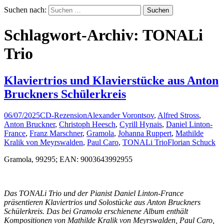
Suchen nach:
Schlagwort-Archiv: TONALi
Trio
Klaviertrios und Klavierstücke aus Anton
Bruckners Schülerkreis
06/07/2025
CD-Rezension
Alexander Vorontsov
,
Alfred Stross
,
Anton Bruckner
,
Christoph Heesch
,
Cyrill Hynais
,
Daniel Linton-
France
,
Franz Marschner
,
Gramola
,
Johanna Ruppert
,
Mathilde
Kralik von Meyrswalden
,
Paul Caro
,
TONALi Trio
Florian Schuck
Gramola, 99295; EAN: 9003643992955
Das TONALi Trio und der Pianist Daniel Linton-France
präsentieren Klaviertrios und Solostücke aus Anton Bruckners
Schülerkreis. Das bei Gramola erschienene Album enthält
Kompositionen von Mathilde Kralik von Meyrswalden, Paul Caro,