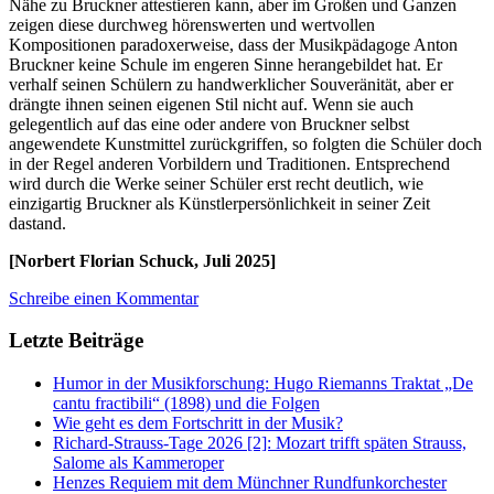
Nähe zu Bruckner attestieren kann, aber im Großen und Ganzen
zeigen diese durchweg hörenswerten und wertvollen
Kompositionen paradoxerweise, dass der Musikpädagoge Anton
Bruckner keine Schule im engeren Sinne herangebildet hat. Er
verhalf seinen Schülern zu handwerklicher Souveränität, aber er
drängte ihnen seinen eigenen Stil nicht auf. Wenn sie auch
gelegentlich auf das eine oder andere von Bruckner selbst
angewendete Kunstmittel zurückgriffen, so folgten die Schüler doch
in der Regel anderen Vorbildern und Traditionen. Entsprechend
wird durch die Werke seiner Schüler erst recht deutlich, wie
einzigartig Bruckner als Künstlerpersönlichkeit in seiner Zeit
dastand.
[Norbert Florian Schuck, Juli 2025]
Schreibe einen Kommentar
Letzte Beiträge
Humor in der Musikforschung: Hugo Riemanns Traktat „De
cantu fractibili“ (1898) und die Folgen
Wie geht es dem Fortschritt in der Musik?
Richard-Strauss-Tage 2026 [2]: Mozart trifft späten Strauss,
Salome als Kammeroper
Henzes Requiem mit dem Münchner Rundfunkorchester