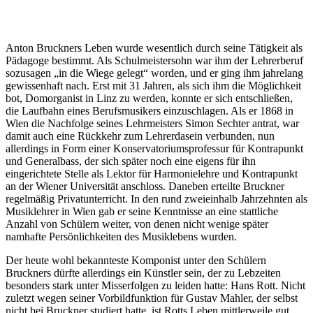
Anton Bruckners Leben wurde wesentlich durch seine Tätigkeit als
Pädagoge bestimmt. Als Schulmeistersohn war ihm der Lehrerberuf
sozusagen „in die Wiege gelegt“ worden, und er ging ihm jahrelang
gewissenhaft nach. Erst mit 31 Jahren, als sich ihm die Möglichkeit
bot, Domorganist in Linz zu werden, konnte er sich entschließen,
die Laufbahn eines Berufsmusikers einzuschlagen. Als er 1868 in
Wien die Nachfolge seines Lehrmeisters Simon Sechter antrat, war
damit auch eine Rückkehr zum Lehrerdasein verbunden, nun
allerdings in Form einer Konservatoriumsprofessur für Kontrapunkt
und Generalbass, der sich später noch eine eigens für ihn
eingerichtete Stelle als Lektor für Harmonielehre und Kontrapunkt
an der Wiener Universität anschloss. Daneben erteilte Bruckner
regelmäßig Privatunterricht. In den rund zweieinhalb Jahrzehnten als
Musiklehrer in Wien gab er seine Kenntnisse an eine stattliche
Anzahl von Schülern weiter, von denen nicht wenige später
namhafte Persönlichkeiten des Musiklebens wurden.
Der heute wohl bekannteste Komponist unter den Schülern
Bruckners dürfte allerdings ein Künstler sein, der zu Lebzeiten
besonders stark unter Misserfolgen zu leiden hatte: Hans Rott. Nicht
zuletzt wegen seiner Vorbildfunktion für Gustav Mahler, der selbst
nicht bei Bruckner studiert hatte, ist Rotts Leben mittlerweile gut