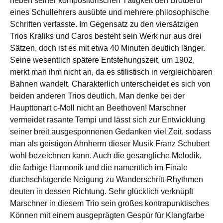
neben seiner kompositorischen Tätigkeit den Brotberuf
eines Schullehrers ausübte und mehrere philosophische
Schriften verfasste. Im Gegensatz zu den viersätzigen
Trios Kraliks und Caros besteht sein Werk nur aus drei
Sätzen, doch ist es mit etwa 40 Minuten deutlich länger.
Seine wesentlich spätere Entstehungszeit, um 1902,
merkt man ihm nicht an, da es stilistisch in vergleichbaren
Bahnen wandelt. Charakterlich unterscheidet es sich von
beiden anderen Trios deutlich. Man denke bei der
Haupttonart c-Moll nicht an Beethoven! Marschner
vermeidet rasante Tempi und lässt sich zur Entwicklung
seiner breit ausgesponnenen Gedanken viel Zeit, sodass
man als geistigen Ahnherrn dieser Musik Franz Schubert
wohl bezeichnen kann. Auch die gesangliche Melodik,
die farbige Harmonik und die namentlich im Finale
durchschlagende Neigung zu Wanderschritt-Rhythmen
deuten in dessen Richtung. Sehr glücklich verknüpft
Marschner in diesem Trio sein großes kontrapunktisches
Können mit einem ausgeprägten Gespür für Klangfarbe