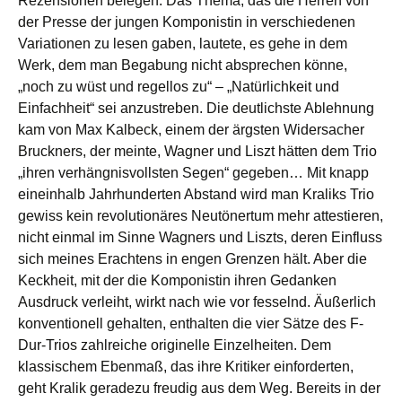
Rezensionen belegen. Das Thema, das die Herren von
der Presse der jungen Komponistin in verschiedenen
Variationen zu lesen gaben, lautete, es gehe in dem
Werk, dem man Begabung nicht absprechen könne,
„noch zu wüst und regellos zu“ – „Natürlichkeit und
Einfachheit“ sei anzustreben. Die deutlichste Ablehnung
kam von Max Kalbeck, einem der ärgsten Widersacher
Bruckners, der meinte, Wagner und Liszt hätten dem Trio
„ihren verhängnisvollsten Segen“ gegeben… Mit knapp
eineinhalb Jahrhunderten Abstand wird man Kraliks Trio
gewiss kein revolutionäres Neutönertum mehr attestieren,
nicht einmal im Sinne Wagners und Liszts, deren Einfluss
sich meines Erachtens in engen Grenzen hält. Aber die
Keckheit, mit der die Komponistin ihren Gedanken
Ausdruck verleiht, wirkt nach wie vor fesselnd. Äußerlich
konventionell gehalten, enthalten die vier Sätze des F-
Dur-Trios zahlreiche originelle Einzelheiten. Dem
klassischem Ebenmaß, das ihre Kritiker einforderten,
geht Kralik geradezu freudig aus dem Weg. Bereits in der