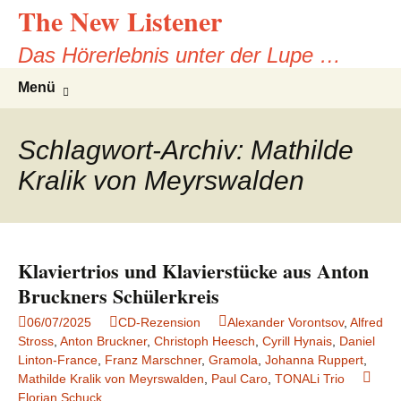
The New Listener
Zum
Inhalt
Das Hörerlebnis unter der Lupe …
springen
Suchen
Menü
nach:
Schlagwort-Archiv: Mathilde
Kralik von Meyrswalden
Klaviertrios und Klavierstücke aus Anton
Bruckners Schülerkreis
06/07/2025
CD-Rezension
Alexander Vorontsov
,
Alfred
Stross
,
Anton Bruckner
,
Christoph Heesch
,
Cyrill Hynais
,
Daniel
Linton-France
,
Franz Marschner
,
Gramola
,
Johanna Ruppert
,
Mathilde Kralik von Meyrswalden
,
Paul Caro
,
TONALi Trio
Florian Schuck