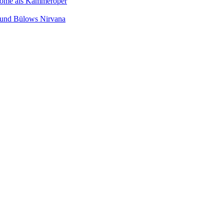
Salome als Kammeroper
s und Bülows Nirvana