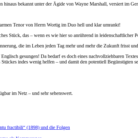
hinaus bekannt unter der Ägide von Wayne Marshall, versiert im Gerne
warmen Tenor von Herrn Wortig im Duo hell und klar umrankt!
es Stück, das – wenn es wie hier so anrührend in leidenschaftlicher P
nerung, die im Leben jeden Tag mehr und mehr die Zukunft frisst un
Englisch gesungen! Da bedarf es doch eines nachvollziehbaren Textes!
 Stückes indes wenig helfen – und damit den potentiell Begünstigten se
rfügbar im Netz – und sehr sehenswert.
u fractibili“ (1898) und die Folgen