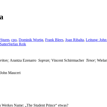
a
 Sturm
,
cpo
,
Dominik Wortig
,
Frank Blees
,
Joan Ribalta
,
Leitung: John
Satter
Stefan Reik
riton;
Arantza Ezenarro
Sopran;
Vincent Schirrmacher
Tenor;
Wiela
John Mauceri
 Werkes Name: „The Student Prince“ etwas?