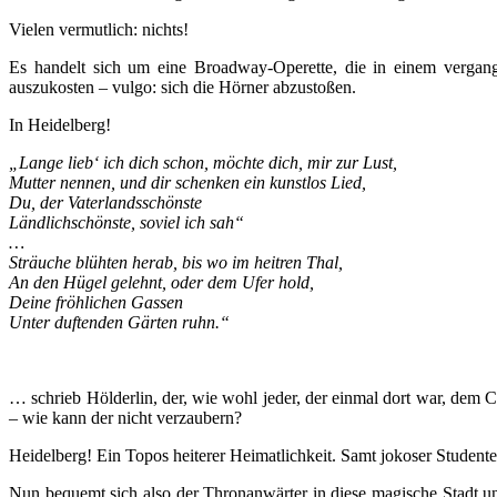
Vielen vermutlich: nichts!
Es handelt sich um eine Broadway-Operette, die in einem vergange
auszukosten – vulgo: sich die Hörner abzustoßen.
In Heidelberg!
„Lange lieb‘ ich dich schon, möchte dich, mir zur Lust,
Mutter nennen, und dir schenken ein kunstlos Lied,
Du, der Vaterlandsschönste
Ländlichschönste, soviel ich sah“
…
Sträuche blühten herab, bis wo im heitren Thal,
An den Hügel gelehnt, oder dem Ufer hold,
Deine fröhlichen Gassen
Unter duftenden Gärten ruhn.“
… schrieb Hölderlin, der, wie wohl jeder, der einmal dort war, dem 
– wie kann der nicht verzaubern?
Heidelberg! Ein Topos heiterer Heimatlichkeit. Samt jokoser Studente
Nun bequemt sich also der Thronanwärter in diese magische Stadt un