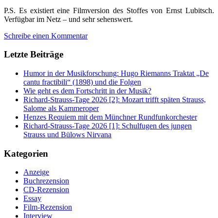
P.S. Es existiert eine Filmversion des Stoffes von Ernst Lubitsch.
Verfügbar im Netz – und sehr sehenswert.
Schreibe einen Kommentar
Letzte Beiträge
Humor in der Musikforschung: Hugo Riemanns Traktat „De
cantu fractibili“ (1898) und die Folgen
Wie geht es dem Fortschritt in der Musik?
Richard-Strauss-Tage 2026 [2]: Mozart trifft späten Strauss,
Salome als Kammeroper
Henzes Requiem mit dem Münchner Rundfunkorchester
Richard-Strauss-Tage 2026 [1]: Schulfugen des jungen
Strauss und Bülows Nirvana
Kategorien
Anzeige
Buchrezension
CD-Rezension
Essay
Film-Rezension
Interview