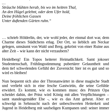
…
Sträuche blühten herab, bis wo im heitren Thal,
An den Hügel gelehnt, oder dem Ufer hold,
Deine fröhlichen Gassen
Unter duftenden Gärten ruhn.“
… schrieb Hölderlin, der, wie wohl jeder, der einmal dort war, dem
Charme dieses Städtchens erlag. Der Ort, so lieblich am Neckar
gelegen, umsäumt von Wald und Berg, gekrönt von einer Ruine aus
alter Zeit – wie kann der nicht verzaubern?
Heidelberg! Ein Topos heiterer Heimatlichkeit. Samt jokoser
Studentenschaft, Frühlingsstimmung pubertärer Gelauntheit und
dem tief schwelenden Gefühl der Zuversicht: hier ist es gut und so
wird es bleiben!
Nun bequemt sich also der Thronanwärter in diese magische Stadt
und verliebt sich in eine fesche Gastwirtin, die seine Gefühle
erwidert. Es kommt, wie es kommen muss: des Prinzen Opa
scheidet dahin, der Prinz wird König mit allen Verpflichtungen –
samt standesgemäßer Ehe -, wie es das Amt gebeut. Aber er
schwelgt in Sehnsucht nach der unbeschwerten Heiterkeit und
Jugend in Heidelberg mit saufseligen Kumpanen und: seiner immer