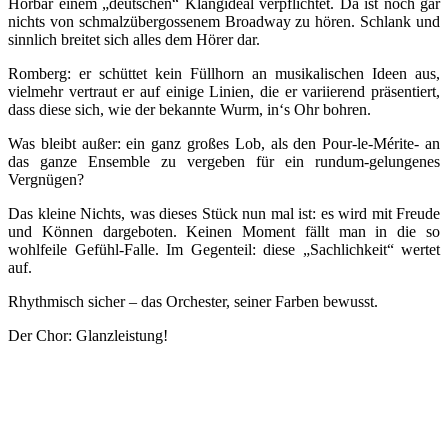
Hörbar einem „deutschen“ Klangideal verpflichtet. Da ist noch gar
nichts von schmalzübergossenem Broadway zu hören. Schlank und
sinnlich breitet sich alles dem Hörer dar.
Romberg: er schüttet kein Füllhorn an musikalischen Ideen aus,
vielmehr vertraut er auf einige Linien, die er variierend präsentiert,
dass diese sich, wie der bekannte Wurm, in‘s Ohr bohren.
Was bleibt außer: ein ganz großes Lob, als den Pour-le-Mérite- an
das ganze Ensemble zu vergeben für ein rundum-gelungenes
Vergnügen?
Das kleine Nichts, was dieses Stück nun mal ist: es wird mit Freude
und Können dargeboten. Keinen Moment fällt man in die so
wohlfeile Gefühl-Falle. Im Gegenteil: diese „Sachlichkeit“ wertet
auf.
Rhythmisch sicher – das Orchester, seiner Farben bewusst.
Der Chor: Glanzleistung!