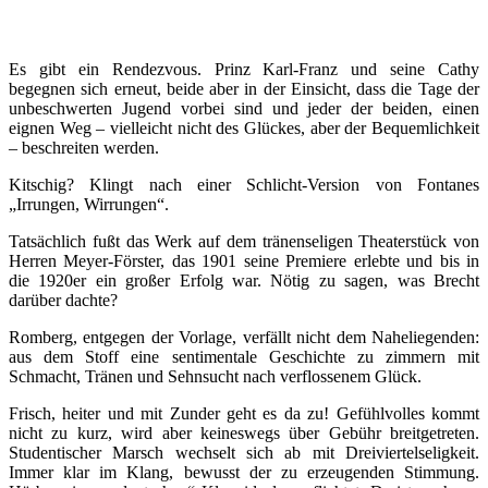
Es gibt ein Rendezvous. Prinz Karl-Franz und seine Cathy
begegnen sich erneut, beide aber in der Einsicht, dass die Tage der
unbeschwerten Jugend vorbei sind und jeder der beiden, einen
eignen Weg – vielleicht nicht des Glückes, aber der Bequemlichkeit
– beschreiten werden.
Kitschig? Klingt nach einer Schlicht-Version von Fontanes
„Irrungen, Wirrungen“.
Tatsächlich fußt das Werk auf dem tränenseligen Theaterstück von
Herren Meyer-Förster, das 1901 seine Premiere erlebte und bis in
die 1920er ein großer Erfolg war. Nötig zu sagen, was Brecht
darüber dachte?
Romberg, entgegen der Vorlage, verfällt nicht dem Naheliegenden:
aus dem Stoff eine sentimentale Geschichte zu zimmern mit
Schmacht, Tränen und Sehnsucht nach verflossenem Glück.
Frisch, heiter und mit Zunder geht es da zu! Gefühlvolles kommt
nicht zu kurz, wird aber keineswegs über Gebühr breitgetreten.
Studentischer Marsch wechselt sich ab mit Dreiviertelseligkeit.
Immer klar im Klang, bewusst der zu erzeugenden Stimmung.