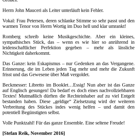
Herrn John Mauceri als Leiter unterläuft kein Fehler.
Vokal: Frau Petersen, deren schlanke Stimme so sehr passt und den
warmen Tenor von Herrn Wortig im Duo hell und klar umrankt!
Romberg schreib keine Musikgeschichte. Aber ein kleines,
sympathisches Stück, das – wenn es wie hier so anrührend in
leidenschaftlicher Perfektion gegeben – mehr als lässliche
Nichtigkeit daherkommt.
Das Ganze: kein Eskapismus – nur Gedenken an das Vergangene.
Erinnerung, die im Leben jeden Tag mehr und mehr die Zukunft
frisst und das Gewesene über Maß vergoldet.
Beckmesser: Libretto im Booklet…Essig! Nun aber ist das Ganze
auf Englisch gesungen! Da bedarf es doch eines nachvollziehbaren
Textes! Mutmaßlich dürften die Rechteinhaber auf zu viel Entgelt
bestanden haben. Diese „geldige“ Zielsetzung wird der weiteren
Verbreitung des Stückes indes wenig helfen – und damit den
potentiell Begünstigten selbst.
Volle Punktzahl! Für das ganze Ensemble. Eine seltene Freude!
[Stefan Reik, November 2016]