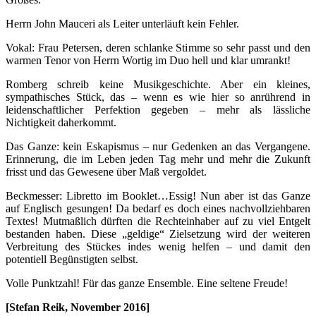
Herrn John Mauceri als Leiter unterläuft kein Fehler.
Vokal: Frau Petersen, deren schlanke Stimme so sehr passt und den
warmen Tenor von Herrn Wortig im Duo hell und klar umrankt!
Romberg schreib keine Musikgeschichte. Aber ein kleines,
sympathisches Stück, das – wenn es wie hier so anrührend in
leidenschaftlicher Perfektion gegeben – mehr als lässliche
Nichtigkeit daherkommt.
Das Ganze: kein Eskapismus – nur Gedenken an das Vergangene.
Erinnerung, die im Leben jeden Tag mehr und mehr die Zukunft
frisst und das Gewesene über Maß vergoldet.
Beckmesser: Libretto im Booklet…Essig! Nun aber ist das Ganze
auf Englisch gesungen! Da bedarf es doch eines nachvollziehbaren
Textes! Mutmaßlich dürften die Rechteinhaber auf zu viel Entgelt
bestanden haben. Diese „geldige“ Zielsetzung wird der weiteren
Verbreitung des Stückes indes wenig helfen – und damit den
potentiell Begünstigten selbst.
Volle Punktzahl! Für das ganze Ensemble. Eine seltene Freude!
[Stefan Reik, November 2016]