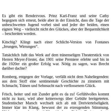
Es gibt ein Rendezvous. Prinz Karl-Franz und seine Cathy
begegnen sich erneut, beide aber in der Einsicht, dass die Tage der
unbeschwerten Jugend vorbei sind und jeder der beiden, einen
eignen Weg – vielleicht nicht des Glückes, aber der Bequemlichkeit
– beschreiten werden.
Kitschig? Klingt nach einer Schlicht-Version von Fontanes
„Irrungen, Wirrungen“.
Tatsächlich fußt das Werk auf dem tränenseligen Theaterstück von
Herren Meyer-Förster, das 1901 seine Premiere erlebte und bis in
die 1920er ein großer Erfolg war. Nötig zu sagen, was Brecht
darüber dachte?
Romberg, entgegen der Vorlage, verfällt nicht dem Naheliegenden:
aus dem Stoff eine sentimentale Geschichte zu zimmern mit
Schmacht, Tränen und Sehnsucht nach verflossenem Glück.
Frisch, heiter und mit Zunder geht es da zu! Gefühlvolles kommt
nicht zu kurz, wird aber keineswegs über Gebühr breitgetreten.
Studentischer Marsch wechselt sich ab mit Dreiviertelseligkeit.
Immer klar im Klang, bewusst der zu erzeugenden Stimmung.