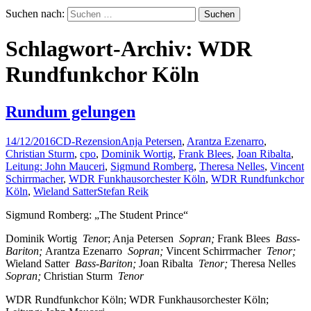
Suchen nach:
Schlagwort-Archiv: WDR
Rundfunkchor Köln
Rundum gelungen
14/12/2016
CD-Rezension
Anja Petersen
,
Arantza Ezenarro
,
Christian Sturm
,
cpo
,
Dominik Wortig
,
Frank Blees
,
Joan Ribalta
,
Leitung: John Mauceri
,
Sigmund Romberg
,
Theresa Nelles
,
Vincent
Schirrmacher
,
WDR Funkhausorchester Köln
,
WDR Rundfunkchor
Köln
,
Wieland Satter
Stefan Reik
Sigmund Romberg: „The Student Prince“
Dominik Wortig
Teno
r; Anja Petersen
Sopran;
Frank Blees
Bass-
Bariton;
Arantza Ezenarro
Sopran;
Vincent Schirrmacher
Tenor;
Wieland Satter
Bass-Bariton;
Joan Ribalta
Tenor;
Theresa Nelles
Sopran;
Christian Sturm
Tenor
WDR Rundfunkchor Köln; WDR Funkhausorchester Köln;