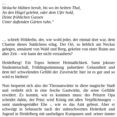
…
Sträuche blühten herab, bis wo im heitren Thal,
An den Hügel gelehnt, oder dem Ufer hold,
Deine fröhlichen Gassen
Unter duftenden Gärten ruhn.“
… schrieb Hölderlin, der, wie wohl jeder, der einmal dort war, dem
Charme dieses Städtchens erlag. Der Ort, so lieblich am Neckar
gelegen, umsäumt von Wald und Berg, gekrönt von einer Ruine aus
alter Zeit – wie kann der nicht verzaubern?
Heidelberg! Ein Topos heiterer Heimatlichkeit. Samt jokoser
Studentenschaft, Frühlingsstimmung pubertärer Gelauntheit und
dem tief schwelenden Gefühl der Zuversicht: hier ist es gut und so
wird es bleiben!
Nun bequemt sich also der Thronanwärter in diese magische Stadt
und verliebt sich in eine fesche Gastwirtin, die seine Gefühle
erwidert. Es kommt, wie es kommen muss: des Prinzen Opa
scheidet dahin, der Prinz wird König mit allen Verpflichtungen –
samt standesgemäßer Ehe -, wie es das Amt gebeut. Aber er
schwelgt in Sehnsucht nach der unbeschwerten Heiterkeit und
Jugend in Heidelberg mit saufseligen Kumpanen und: seiner immer