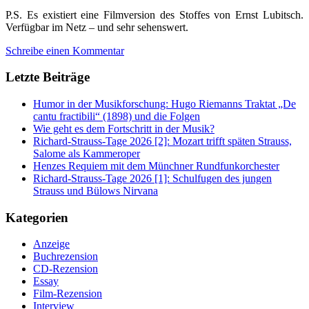
P.S. Es existiert eine Filmversion des Stoffes von Ernst Lubitsch.
Verfügbar im Netz – und sehr sehenswert.
Schreibe einen Kommentar
Letzte Beiträge
Humor in der Musikforschung: Hugo Riemanns Traktat „De
cantu fractibili“ (1898) und die Folgen
Wie geht es dem Fortschritt in der Musik?
Richard-Strauss-Tage 2026 [2]: Mozart trifft späten Strauss,
Salome als Kammeroper
Henzes Requiem mit dem Münchner Rundfunkorchester
Richard-Strauss-Tage 2026 [1]: Schulfugen des jungen
Strauss und Bülows Nirvana
Kategorien
Anzeige
Buchrezension
CD-Rezension
Essay
Film-Rezension
Interview