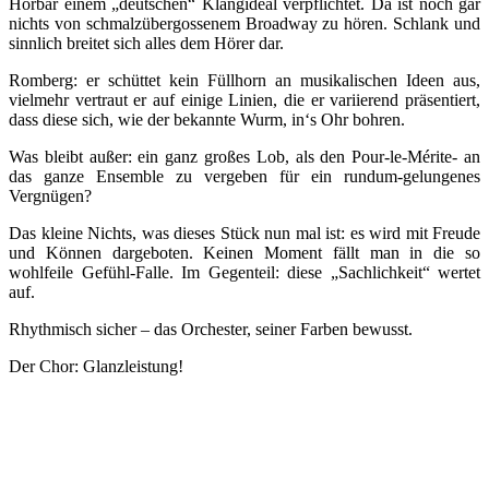
Hörbar einem „deutschen“ Klangideal verpflichtet. Da ist noch gar
nichts von schmalzübergossenem Broadway zu hören. Schlank und
sinnlich breitet sich alles dem Hörer dar.
Romberg: er schüttet kein Füllhorn an musikalischen Ideen aus,
vielmehr vertraut er auf einige Linien, die er variierend präsentiert,
dass diese sich, wie der bekannte Wurm, in‘s Ohr bohren.
Was bleibt außer: ein ganz großes Lob, als den Pour-le-Mérite- an
das ganze Ensemble zu vergeben für ein rundum-gelungenes
Vergnügen?
Das kleine Nichts, was dieses Stück nun mal ist: es wird mit Freude
und Können dargeboten. Keinen Moment fällt man in die so
wohlfeile Gefühl-Falle. Im Gegenteil: diese „Sachlichkeit“ wertet
auf.
Rhythmisch sicher – das Orchester, seiner Farben bewusst.
Der Chor: Glanzleistung!