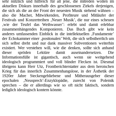
sehr nützlich und hilfreich für all jene, die mitreden wollen im
aktuellen Diskurs innerhalb des geschlossenen Zirkels derjenigen,
die sich als die an der Front der neuesten Musik stehend wähnen –
also die Macher, Mitwirkenden, Profiteure und Mitläufer der
Festivals und Konzertreihen ‚Neuer Musik’, die nur eines scheuen
‚wie der Teufel das Weihwasser’: erlebt und damit erlebbar
zusammenhängendes Komponieren. Das Buch gibt wie kein
anderes umfassenden Einblick in die intellektuellen ‚Fundamente’
der Echokammer einer ‚posttonalen’ Welt, die sich selbstherrlich um
sich selbst dreht und nur dank massiver Subventionen weiterhin
existiert. Wer verstehen will, wie die denken, sollte sich anhand
dieser spröden Lektüre damit auseinandersetzen. Die
Informationsfülle ist gigantisch, auch wenn sie weitgehend
ideologisch programmiert und voll blinder Flecken ist. Diesmal
übrigens kann Herr Utz, Frontberichterstatter aus dem heroischen
Krieg für das innerlich Zusammenhangslose, in der Ästhetik der
1920er Jahre Steckengebliebene und Mitherausgeber dieser
epochalen ‚Neusprech’-Enzyklopädie, zurecht von Polemik
sprechen – die er allerdings wie so oft nicht faktisch, sondern
lediglich ideologisch kontern könnte.