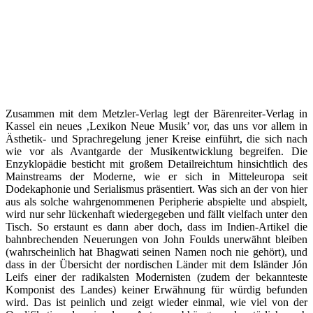
Zusammen mit dem Metzler-Verlag legt der Bärenreiter-Verlag in
Kassel ein neues ‚Lexikon Neue Musik’ vor, das uns vor allem in
Ästhetik- und Sprachregelung jener Kreise einführt, die sich nach
wie vor als Avantgarde der Musikentwicklung begreifen. Die
Enzyklopädie besticht mit großem Detailreichtum hinsichtlich des
Mainstreams der Moderne, wie er sich in Mitteleuropa seit
Dodekaphonie und Serialismus präsentiert. Was sich an der von hier
aus als solche wahrgenommenen Peripherie abspielte und abspielt,
wird nur sehr lückenhaft wiedergegeben und fällt vielfach unter den
Tisch. So erstaunt es dann aber doch, dass im Indien-Artikel die
bahnbrechenden Neuerungen von John Foulds unerwähnt bleiben
(wahrscheinlich hat Bhagwati seinen Namen noch nie gehört), und
dass in der Übersicht der nordischen Länder mit dem Isländer Jón
Leifs einer der radikalsten Modernisten (zudem der bekannteste
Komponist des Landes) keiner Erwähnung für würdig befunden
wird. Das ist peinlich und zeigt wieder einmal, wie viel von der