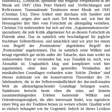
Haselböck), ‚Geistliche, spirituelle und religiöse Perspektiven in der
Musik seit 1945’ (Jörn Peter Hiekel) und ‚Verflechtungen und
Reflexionen. Transnationale Tendenzen neuer Musik seit 1945
(Christian Utz). Diese Artikel sind durchaus teils fundiert und
interessant, zeigen aber auch zum Teil bereits auf, wie hier die
Herausgeber ihre Idee vom Fortschritt als alleingültig verstehen.
Christian Utz insbesondere hat sich auf eine ‚Argumentationsweise’
spezialisiert, die jede Kritik allgemeiner Art an diesem Fortschritt als
Polemik abtut. Das ist natürlich sehr beschädigend für jegliche
fruchtbare Selbstreflexion, und tatsächlich sind wir jetzt bei einem
vom Begriff der ‚Postmoderne’ abgeleiteten Begriff der
‚Posttonalität’ angekommen. Das ist natürlich reine Willkür und
besagt eigentlich gar nichts außer der Tatsache, dass man weder im
umfassenden Sinn je verstanden hat, was Tonalität ist, noch, was
Atonalität ist. Unglaublich klug und kompliziert wird hier
argumentiert, ohne dass ein generelles Verständnis der
musikalischen Grundlagen vorhanden wäre. Solche ‚Denker’ sind
ebenso reaktionär wie die konservativen Theoretiker des 19.
Jahrhunderts, die in der Selbstverständlichkeit der dur-moll-tonalen
Welt als alleinseligmachender Grundlage befangen waren.
Stattdessen herrscht heute eben die reine, auf keinem
zusammenhängenden Erleben basierende Willkür und
Orientierungslosigkeit, die alles interessant findet, was irgendwie
einen Weg aus der Tradition heraus zu weisen scheint. Qualität wird
so einfach behauptet wie ihr Gegenteil. Jedoch ist dieses Lexikon