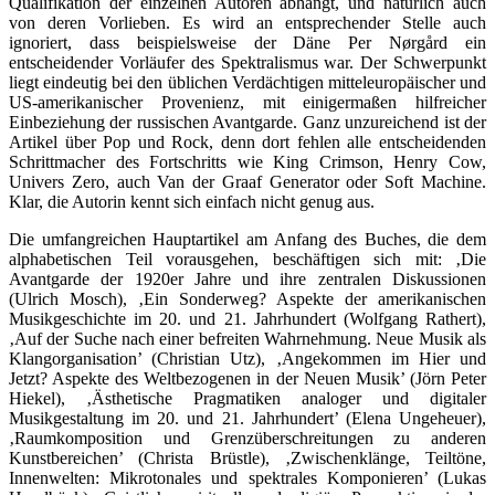
Qualifikation der einzelnen Autoren abhängt, und natürlich auch
von deren Vorlieben. Es wird an entsprechender Stelle auch
ignoriert, dass beispielsweise der Däne Per Nørgård ein
entscheidender Vorläufer des Spektralismus war. Der Schwerpunkt
liegt eindeutig bei den üblichen Verdächtigen mitteleuropäischer und
US-amerikanischer Provenienz, mit einigermaßen hilfreicher
Einbeziehung der russischen Avantgarde. Ganz unzureichend ist der
Artikel über Pop und Rock, denn dort fehlen alle entscheidenden
Schrittmacher des Fortschritts wie King Crimson, Henry Cow,
Univers Zero, auch Van der Graaf Generator oder Soft Machine.
Klar, die Autorin kennt sich einfach nicht genug aus.
Die umfangreichen Hauptartikel am Anfang des Buches, die dem
alphabetischen Teil vorausgehen, beschäftigen sich mit: ‚Die
Avantgarde der 1920er Jahre und ihre zentralen Diskussionen
(Ulrich Mosch), ‚Ein Sonderweg? Aspekte der amerikanischen
Musikgeschichte im 20. und 21. Jahrhundert (Wolfgang Rathert),
‚Auf der Suche nach einer befreiten Wahrnehmung. Neue Musik als
Klangorganisation’ (Christian Utz), ‚Angekommen im Hier und
Jetzt? Aspekte des Weltbezogenen in der Neuen Musik’ (Jörn Peter
Hiekel), ‚Ästhetische Pragmatiken analoger und digitaler
Musikgestaltung im 20. und 21. Jahrhundert’ (Elena Ungeheuer),
‚Raumkomposition und Grenzüberschreitungen zu anderen
Kunstbereichen’ (Christa Brüstle), ‚Zwischenklänge, Teiltöne,
Innenwelten: Mikrotonales und spektrales Komponieren’ (Lukas