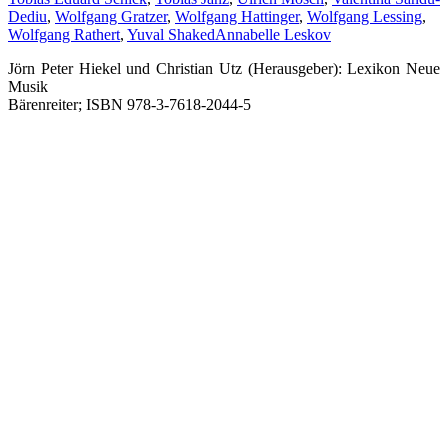
Dediu
,
Wolfgang Gratzer
,
Wolfgang Hattinger
,
Wolfgang Lessing
,
Wolfgang Rathert
,
Yuval Shaked
Annabelle Leskov
Jörn Peter Hiekel und Christian Utz (Herausgeber): Lexikon Neue
Musik
Bärenreiter; ISBN 978-3-7618-2044-5