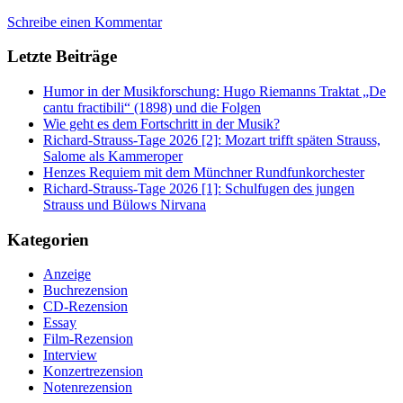
Schreibe einen Kommentar
Letzte Beiträge
Humor in der Musikforschung: Hugo Riemanns Traktat „De
cantu fractibili“ (1898) und die Folgen
Wie geht es dem Fortschritt in der Musik?
Richard-Strauss-Tage 2026 [2]: Mozart trifft späten Strauss,
Salome als Kammeroper
Henzes Requiem mit dem Münchner Rundfunkorchester
Richard-Strauss-Tage 2026 [1]: Schulfugen des jungen
Strauss und Bülows Nirvana
Kategorien
Anzeige
Buchrezension
CD-Rezension
Essay
Film-Rezension
Interview
Konzertrezension
Notenrezension