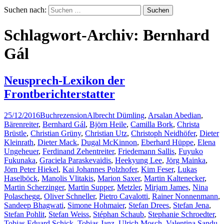
Suchen nach:
Schlagwort-Archiv: Bernhard
Gál
Neusprech-Lexikon der
Frontberichterstatter
25/12/2016
Buchrezension
Albrecht Dümling
,
Arsalan Abedian
,
Bärenreiter
,
Bernhard Gál
,
Björn Heile
,
Camilla Bork
,
Christa
Brüstle
,
Christian Grüny
,
Christian Utz
,
Christoph Neidhöfer
,
Dieter
Kleinrath
,
Dieter Mack
,
Dugal McKinnon
,
Eberhard Hüppe
,
Elena
Ungeheuer
,
Ferdinand Zehentreiter
,
Friedemann Sallis
,
Fuyuko
Fukunaka
,
Graciela Paraskevaidis
,
Heekyung Lee
,
Jörg Mainka
,
Jörn Peter Hiekel
,
Kai Johannes Polzhofer
,
Kim Feser
,
Lukas
Haselböck
,
Manolis Vlitakis
,
Marion Saxer
,
Martin Kaltenecker
,
Martin Scherzinger
,
Martin Supper
,
Metzler
,
Mirjam James
,
Nina
Polaschegg
,
Oliver Schneller
,
Pietro Cavalotti
,
Rainer Nonnenmann
,
Sandeep Bhagwati
,
Simone Hohmaier
,
Stefan Drees
,
Stefan Jena
,
Stefan Pohlit
,
Stefan Weiss
,
Stéphan Schaub
,
Stephanie Schroedter
,
Tobias Eduard Schick
,
Tobias Janz
,
Ulrich Mosch
,
Valentina Sandu-