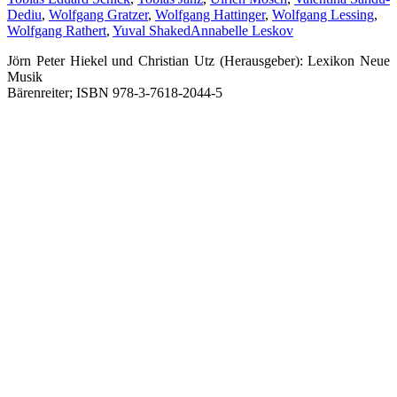
Dediu
,
Wolfgang Gratzer
,
Wolfgang Hattinger
,
Wolfgang Lessing
,
Wolfgang Rathert
,
Yuval Shaked
Annabelle Leskov
Jörn Peter Hiekel und Christian Utz (Herausgeber): Lexikon Neue
Musik
Bärenreiter; ISBN 978-3-7618-2044-5