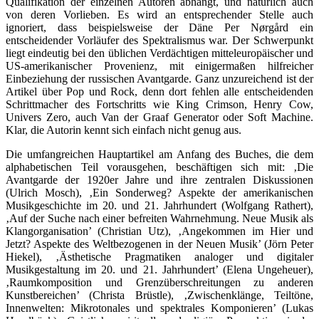
Qualifikation der einzelnen Autoren abhängt, und natürlich auch
von deren Vorlieben. Es wird an entsprechender Stelle auch
ignoriert, dass beispielsweise der Däne Per Nørgård ein
entscheidender Vorläufer des Spektralismus war. Der Schwerpunkt
liegt eindeutig bei den üblichen Verdächtigen mitteleuropäischer und
US-amerikanischer Provenienz, mit einigermaßen hilfreicher
Einbeziehung der russischen Avantgarde. Ganz unzureichend ist der
Artikel über Pop und Rock, denn dort fehlen alle entscheidenden
Schrittmacher des Fortschritts wie King Crimson, Henry Cow,
Univers Zero, auch Van der Graaf Generator oder Soft Machine.
Klar, die Autorin kennt sich einfach nicht genug aus.
Die umfangreichen Hauptartikel am Anfang des Buches, die dem
alphabetischen Teil vorausgehen, beschäftigen sich mit: ‚Die
Avantgarde der 1920er Jahre und ihre zentralen Diskussionen
(Ulrich Mosch), ‚Ein Sonderweg? Aspekte der amerikanischen
Musikgeschichte im 20. und 21. Jahrhundert (Wolfgang Rathert),
‚Auf der Suche nach einer befreiten Wahrnehmung. Neue Musik als
Klangorganisation’ (Christian Utz), ‚Angekommen im Hier und
Jetzt? Aspekte des Weltbezogenen in der Neuen Musik’ (Jörn Peter
Hiekel), ‚Ästhetische Pragmatiken analoger und digitaler
Musikgestaltung im 20. und 21. Jahrhundert’ (Elena Ungeheuer),
‚Raumkomposition und Grenzüberschreitungen zu anderen
Kunstbereichen’ (Christa Brüstle), ‚Zwischenklänge, Teiltöne,
Innenwelten: Mikrotonales und spektrales Komponieren’ (Lukas