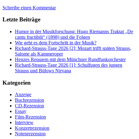
Schreibe einen Kommentar
Letzte Beiträge
Humor in der Musikforschung: Hugo Riemanns Traktat „De
cantu fractibili“ (1898) und die Folgen
Wie geht es dem Fortschritt in der Musik?
Richard-Strauss-Tage 2026 [2]: Mozart trifft späten Strauss,
Salome als Kammeroper
Henzes Requiem mit dem Münchner Rundfunkorchester
Richard-Strauss-Tage 2026 [1]: Schulfugen des jungen
Strauss und Bülows Nirvana
Kategorien
Anzeige
Buchrezension
CD-Rezension
Essay
Film-Rezension
Interview
Konzertrezension
Notenrezension