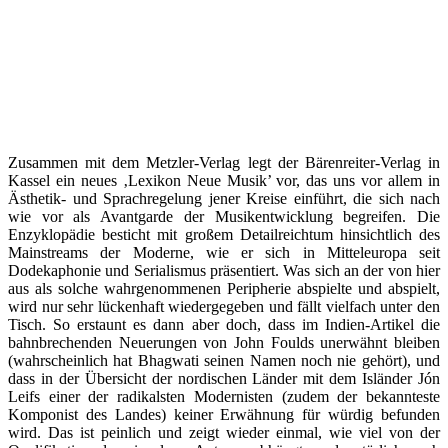
Zusammen mit dem Metzler-Verlag legt der Bärenreiter-Verlag in
Kassel ein neues ‚Lexikon Neue Musik’ vor, das uns vor allem in
Ästhetik- und Sprachregelung jener Kreise einführt, die sich nach
wie vor als Avantgarde der Musikentwicklung begreifen. Die
Enzyklopädie besticht mit großem Detailreichtum hinsichtlich des
Mainstreams der Moderne, wie er sich in Mitteleuropa seit
Dodekaphonie und Serialismus präsentiert. Was sich an der von hier
aus als solche wahrgenommenen Peripherie abspielte und abspielt,
wird nur sehr lückenhaft wiedergegeben und fällt vielfach unter den
Tisch. So erstaunt es dann aber doch, dass im Indien-Artikel die
bahnbrechenden Neuerungen von John Foulds unerwähnt bleiben
(wahrscheinlich hat Bhagwati seinen Namen noch nie gehört), und
dass in der Übersicht der nordischen Länder mit dem Isländer Jón
Leifs einer der radikalsten Modernisten (zudem der bekannteste
Komponist des Landes) keiner Erwähnung für würdig befunden
wird. Das ist peinlich und zeigt wieder einmal, wie viel von der