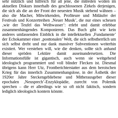
sehr nützlich und hilfreich für all jene, die mitreden wollen im
aktuellen Diskurs innerhalb des geschlossenen Zirkels derjenigen,
die sich als die an der Front der neuesten Musik stehend wähnen –
also die Macher, Mitwirkenden, Profiteure und Mitläufer der
Festivals und Konzertreihen ‚Neuer Musik’, die nur eines scheuen
‚wie der Teufel das Weihwasser’: erlebt und damit erlebbar
zusammenhängendes Komponieren. Das Buch gibt wie kein
anderes umfassenden Einblick in die intellektuellen ‚Fundamente’
der Echokammer einer ‚posttonalen’ Welt, die sich selbstherrlich um
sich selbst dreht und nur dank massiver Subventionen weiterhin
existiert. Wer verstehen will, wie die denken, sollte sich anhand
dieser spröden Lektüre damit auseinandersetzen. Die
Informationsfülle ist gigantisch, auch wenn sie weitgehend
ideologisch programmiert und voll blinder Flecken ist. Diesmal
übrigens kann Herr Utz, Frontberichterstatter aus dem heroischen
Krieg für das innerlich Zusammenhangslose, in der Ästhetik der
1920er Jahre Steckengebliebene und Mitherausgeber dieser
epochalen ‚Neusprech’-Enzyklopädie, zurecht von Polemik
sprechen – die er allerdings wie so oft nicht faktisch, sondern
lediglich ideologisch kontern könnte.