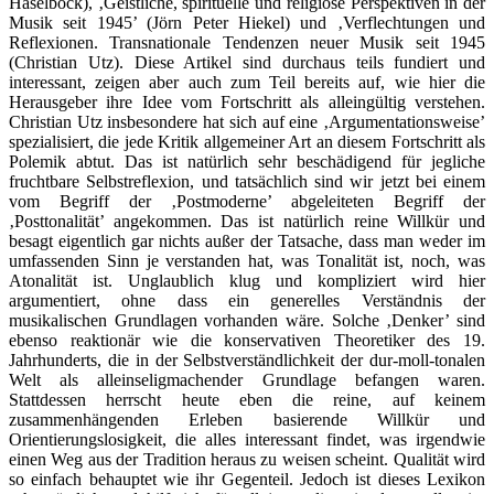
Haselböck), ‚Geistliche, spirituelle und religiöse Perspektiven in der
Musik seit 1945’ (Jörn Peter Hiekel) und ‚Verflechtungen und
Reflexionen. Transnationale Tendenzen neuer Musik seit 1945
(Christian Utz). Diese Artikel sind durchaus teils fundiert und
interessant, zeigen aber auch zum Teil bereits auf, wie hier die
Herausgeber ihre Idee vom Fortschritt als alleingültig verstehen.
Christian Utz insbesondere hat sich auf eine ‚Argumentationsweise’
spezialisiert, die jede Kritik allgemeiner Art an diesem Fortschritt als
Polemik abtut. Das ist natürlich sehr beschädigend für jegliche
fruchtbare Selbstreflexion, und tatsächlich sind wir jetzt bei einem
vom Begriff der ‚Postmoderne’ abgeleiteten Begriff der
‚Posttonalität’ angekommen. Das ist natürlich reine Willkür und
besagt eigentlich gar nichts außer der Tatsache, dass man weder im
umfassenden Sinn je verstanden hat, was Tonalität ist, noch, was
Atonalität ist. Unglaublich klug und kompliziert wird hier
argumentiert, ohne dass ein generelles Verständnis der
musikalischen Grundlagen vorhanden wäre. Solche ‚Denker’ sind
ebenso reaktionär wie die konservativen Theoretiker des 19.
Jahrhunderts, die in der Selbstverständlichkeit der dur-moll-tonalen
Welt als alleinseligmachender Grundlage befangen waren.
Stattdessen herrscht heute eben die reine, auf keinem
zusammenhängenden Erleben basierende Willkür und
Orientierungslosigkeit, die alles interessant findet, was irgendwie
einen Weg aus der Tradition heraus zu weisen scheint. Qualität wird
so einfach behauptet wie ihr Gegenteil. Jedoch ist dieses Lexikon