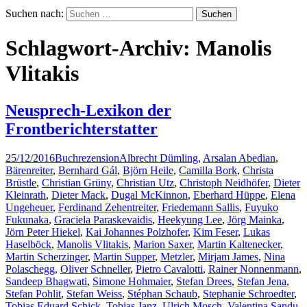
Suchen nach:
Schlagwort-Archiv: Manolis
Vlitakis
Neusprech-Lexikon der
Frontberichterstatter
25/12/2016
Buchrezension
Albrecht Dümling
,
Arsalan Abedian
,
Bärenreiter
,
Bernhard Gál
,
Björn Heile
,
Camilla Bork
,
Christa
Brüstle
,
Christian Grüny
,
Christian Utz
,
Christoph Neidhöfer
,
Dieter
Kleinrath
,
Dieter Mack
,
Dugal McKinnon
,
Eberhard Hüppe
,
Elena
Ungeheuer
,
Ferdinand Zehentreiter
,
Friedemann Sallis
,
Fuyuko
Fukunaka
,
Graciela Paraskevaidis
,
Heekyung Lee
,
Jörg Mainka
,
Jörn Peter Hiekel
,
Kai Johannes Polzhofer
,
Kim Feser
,
Lukas
Haselböck
,
Manolis Vlitakis
,
Marion Saxer
,
Martin Kaltenecker
,
Martin Scherzinger
,
Martin Supper
,
Metzler
,
Mirjam James
,
Nina
Polaschegg
,
Oliver Schneller
,
Pietro Cavalotti
,
Rainer Nonnenmann
,
Sandeep Bhagwati
,
Simone Hohmaier
,
Stefan Drees
,
Stefan Jena
,
Stefan Pohlit
,
Stefan Weiss
,
Stéphan Schaub
,
Stephanie Schroedter
,
Tobias Eduard Schick
,
Tobias Janz
,
Ulrich Mosch
,
Valentina Sandu-