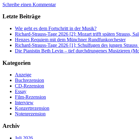
Schreibe einen Kommentar
Letzte Beiträge
Wie geht es dem Fortschritt in der Musik?
Richard-Strauss-Tage 2026 [2]: Mozart trifft späten Strauss, 
Henzes Requiem mit dem Münchner Rundfunkorchester
Richard-Strauss-Tage 2026 [1]: Schulfugen des jungen Straus
Die Pianistin Beth Levin – tief durchdrungenes Musizieren (Mo
Kategorien
Anzeige
Buchrezension
CD-Rezension
Essay
Film-Rezension
Interview
Konzertrezension
Notenrezension
Archiv
Juli 2026