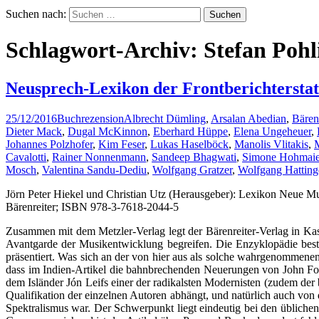
Suchen nach:
Schlagwort-Archiv: Stefan Pohl
Neusprech-Lexikon der Frontberichterstat
25/12/2016
Buchrezension
Albrecht Dümling
,
Arsalan Abedian
,
Bärenr
Dieter Mack
,
Dugal McKinnon
,
Eberhard Hüppe
,
Elena Ungeheuer
,
Johannes Polzhofer
,
Kim Feser
,
Lukas Haselböck
,
Manolis Vlitakis
,
Cavalotti
,
Rainer Nonnenmann
,
Sandeep Bhagwati
,
Simone Hohmaie
Mosch
,
Valentina Sandu-Dediu
,
Wolfgang Gratzer
,
Wolfgang Hatting
Jörn Peter Hiekel und Christian Utz (Herausgeber): Lexikon Neue M
Bärenreiter; ISBN 978-3-7618-2044-5
Zusammen mit dem Metzler-Verlag legt der Bärenreiter-Verlag in Kass
Avantgarde der Musikentwicklung begreifen. Die Enzyklopädie besti
präsentiert. Was sich an der von hier aus als solche wahrgenommenen 
dass im Indien-Artikel die bahnbrechenden Neuerungen von John Fou
dem Isländer Jón Leifs einer der radikalsten Modernisten (zudem der
Qualifikation der einzelnen Autoren abhängt, und natürlich auch von 
Spektralismus war. Der Schwerpunkt liegt eindeutig bei den übliche