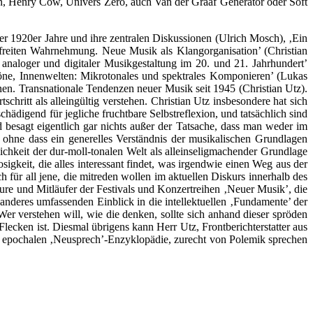
on, Henry Cow, Univers Zero, auch Van der Graaf Generator oder Soft
r 1920er Jahre und ihre zentralen Diskussionen (Ulrich Mosch), ‚Ein
freiten Wahrnehmung. Neue Musik als Klangorganisation’ (Christian
naloger und digitaler Musikgestaltung im 20. und 21. Jahrhundert’
öne, Innenwelten: Mikrotonales und spektrales Komponieren’ (Lukas
onen. Transnationale Tendenzen neuer Musik seit 1945 (Christian Utz).
schritt als alleingültig verstehen. Christian Utz insbesondere hat sich
schädigend für jegliche fruchtbare Selbstreflexion, und tatsächlich sind
d besagt eigentlich gar nichts außer der Tatsache, dass man weder im
t, ohne dass ein generelles Verständnis der musikalischen Grundlagen
ichkeit der dur-moll-tonalen Welt als alleinseligmachender Grundlage
gkeit, die alles interessant findet, was irgendwie einen Weg aus der
ch für all jene, die mitreden wollen im aktuellen Diskurs innerhalb des
eure und Mitläufer der Festivals und Konzertreihen ‚Neuer Musik’, die
deres umfassenden Einblick in die intellektuellen ‚Fundamente’ der
Wer verstehen will, wie die denken, sollte sich anhand dieser spröden
lecken ist. Diesmal übrigens kann Herr Utz, Frontberichterstatter aus
r epochalen ‚Neusprech’-Enzyklopädie, zurecht von Polemik sprechen