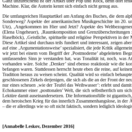
Ganz unzureichend ist der Artikel über Pop und Rock, denn dort feh
Machine. Klar, die Autorin kennt sich einfach nicht genug aus.
Die umfangreichen Hauptartikel am Anfang des Buches, die dem alpha
Sonderweg? Aspekte der amerikanischen Musikgeschichte im 20. und
Utz), ‚Angekommen im Hier und Jetzt? Aspekte des Weltbezogenen i
(Elena Ungeheuer), ‚Raumkomposition und Grenzüberschreitungen zu
Haselböck), ‚Geistliche, spirituelle und religiöse Perspektiven in d
Diese Artikel sind durchaus teils fundiert und interessant, zeigen abe
auf eine ‚Argumentationsweise’ spezialisiert, die jede Kritik allgemein
wir jetzt bei einem vom Begriff der ‚Postmoderne’ abgeleiteten Begr
umfassenden Sinn je verstanden hat, was Tonalität ist, noch, was At
vorhanden wäre. Solche ‚Denker’ sind ebenso reaktionär wie die kons
befangen waren. Stattdessen herrscht heute eben die reine, auf kein
Tradition heraus zu weisen scheint. Qualität wird so einfach behauptet
geschlossenen Zirkels derjenigen, die sich als die an der Front der 
nur eines scheuen ‚wie der Teufel das Weihwasser’: erlebt und dam
Echokammer einer ‚posttonalen’ Welt, die sich selbstherrlich um sich
Lektüre damit auseinandersetzen. Die Informationsfülle ist gigantisc
dem heroischen Krieg für das innerlich Zusammenhangslose, in der 
– die er allerdings wie so oft nicht faktisch, sondern lediglich ideolog
[Annabelle Leskov, Dezember 2016]