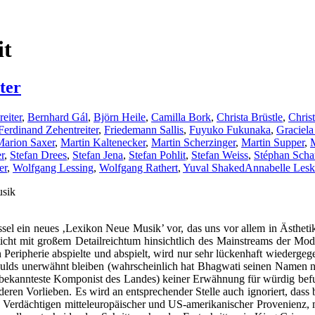
it
ter
eiter
,
Bernhard Gál
,
Björn Heile
,
Camilla Bork
,
Christa Brüstle
,
Chris
Ferdinand Zehentreiter
,
Friedemann Sallis
,
Fuyuko Fukunaka
,
Graciela
Marion Saxer
,
Martin Kaltenecker
,
Martin Scherzinger
,
Martin Supper
,
M
r
,
Stefan Drees
,
Stefan Jena
,
Stefan Pohlit
,
Stefan Weiss
,
Stéphan Sch
er
,
Wolfgang Lessing
,
Wolfgang Rathert
,
Yuval Shaked
Annabelle Les
usik
el ein neues ‚Lexikon Neue Musik’ vor, das uns vor allem in Ästhetik-
cht mit großem Detailreichtum hinsichtlich des Mainstreams der Mode
Peripherie abspielte und abspielt, wird nur sehr lückenhaft wiedergegeb
lds unerwähnt bleiben (wahrscheinlich hat Bhagwati seinen Namen noc
 bekannteste Komponist des Landes) keiner Erwähnung für würdig befun
deren Vorlieben. Es wird an entsprechender Stelle auch ignoriert, dass
n Verdächtigen mitteleuropäischer und US-amerikanischer Provenienz, m