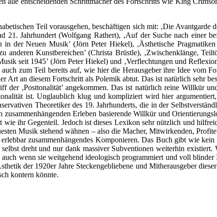
len alle entscheidenden Schrittmacher des Fortschritts wie King Crims
betischen Teil vorausgehen, beschäftigen sich mit: ‚Die Avantgarde de
 21. Jahrhundert (Wolfgang Rathert), ‚Auf der Suche nach einer be
n der Neuen Musik’ (Jörn Peter Hiekel), ‚Ästhetische Pragmatiken a
 anderen Kunstbereichen’ (Christa Brüstle), ‚Zwischenklänge, Teilt
er Musik seit 1945’ (Jörn Peter Hiekel) und ‚Verflechtungen und Reflexi
r auch zum Teil bereits auf, wie hier die Herausgeber ihre Idee vom Fort
er Art an diesem Fortschritt als Polemik abtut. Das ist natürlich sehr be
iff der ‚Posttonalität’ angekommen. Das ist natürlich reine Willkür un
onalität ist. Unglaublich klug und kompliziert wird hier argumentier
ervativen Theoretiker des 19. Jahrhunderts, die in der Selbstverständl
em zusammenhängenden Erleben basierende Willkür und Orientierungslosi
 wie ihr Gegenteil. Jedoch ist dieses Lexikon sehr nützlich und hilfrei
neuesten Musik stehend wähnen – also die Macher, Mitwirkenden, Profit
it erlebbar zusammenhängendes Komponieren. Das Buch gibt wie kein an
 selbst dreht und nur dank massiver Subventionen weiterhin existiert. 
h, auch wenn sie weitgehend ideologisch programmiert und voll blinder F
Ästhetik der 1920er Jahre Steckengebliebene und Mitherausgeber diese
isch kontern könnte.