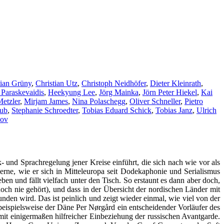
tian Grüny
,
Christian Utz
,
Christoph Neidhöfer
,
Dieter Kleinrath
,
 Paraskevaidis
,
Heekyung Lee
,
Jörg Mainka
,
Jörn Peter Hiekel
,
Kai
etzler
,
Mirjam James
,
Nina Polaschegg
,
Oliver Schneller
,
Pietro
aub
,
Stephanie Schroedter
,
Tobias Eduard Schick
,
Tobias Janz
,
Ulrich
kov
 und Sprachregelung jener Kreise einführt, die sich nach wie vor als
rne, wie er sich in Mitteleuropa seit Dodekaphonie und Serialismus
en und fällt vielfach unter den Tisch. So erstaunt es dann aber doch,
h nie gehört), und dass in der Übersicht der nordischen Länder mit
den wird. Das ist peinlich und zeigt wieder einmal, wie viel von der
 beispielsweise der Däne Per Nørgård ein entscheidender Vorläufer des
it einigermaßen hilfreicher Einbeziehung der russischen Avantgarde.