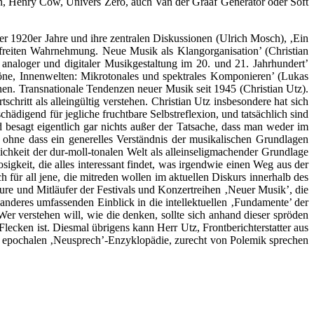
on, Henry Cow, Univers Zero, auch Van der Graaf Generator oder Soft
r 1920er Jahre und ihre zentralen Diskussionen (Ulrich Mosch), ‚Ein
freiten Wahrnehmung. Neue Musik als Klangorganisation’ (Christian
naloger und digitaler Musikgestaltung im 20. und 21. Jahrhundert’
öne, Innenwelten: Mikrotonales und spektrales Komponieren’ (Lukas
onen. Transnationale Tendenzen neuer Musik seit 1945 (Christian Utz).
schritt als alleingültig verstehen. Christian Utz insbesondere hat sich
schädigend für jegliche fruchtbare Selbstreflexion, und tatsächlich sind
d besagt eigentlich gar nichts außer der Tatsache, dass man weder im
t, ohne dass ein generelles Verständnis der musikalischen Grundlagen
ichkeit der dur-moll-tonalen Welt als alleinseligmachender Grundlage
gkeit, die alles interessant findet, was irgendwie einen Weg aus der
ch für all jene, die mitreden wollen im aktuellen Diskurs innerhalb des
eure und Mitläufer der Festivals und Konzertreihen ‚Neuer Musik’, die
deres umfassenden Einblick in die intellektuellen ‚Fundamente’ der
Wer verstehen will, wie die denken, sollte sich anhand dieser spröden
lecken ist. Diesmal übrigens kann Herr Utz, Frontberichterstatter aus
r epochalen ‚Neusprech’-Enzyklopädie, zurecht von Polemik sprechen