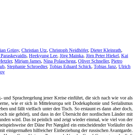
tian Grüny
,
Christian Utz
,
Christoph Neidhöfer
,
Dieter Kleinrath
,
 Paraskevaidis
,
Heekyung Lee
,
Jörg Mainka
,
Jörn Peter Hiekel
,
Kai
etzler
,
Mirjam James
,
Nina Polaschegg
,
Oliver Schneller
,
Pietro
aub
,
Stephanie Schroedter
,
Tobias Eduard Schick
,
Tobias Janz
,
Ulrich
kov
 und Sprachregelung jener Kreise einführt, die sich nach wie vor als
rne, wie er sich in Mitteleuropa seit Dodekaphonie und Serialismus
en und fällt vielfach unter den Tisch. So erstaunt es dann aber doch,
h nie gehört), und dass in der Übersicht der nordischen Länder mit
den wird. Das ist peinlich und zeigt wieder einmal, wie viel von der
 beispielsweise der Däne Per Nørgård ein entscheidender Vorläufer des
it einigermaßen hilfreicher Einbeziehung der russischen Avantgarde.