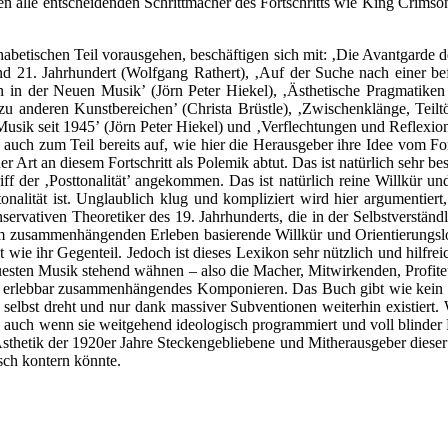
len alle entscheidenden Schrittmacher des Fortschritts wie King Crims
betischen Teil vorausgehen, beschäftigen sich mit: ‚Die Avantgarde de
 21. Jahrhundert (Wolfgang Rathert), ‚Auf der Suche nach einer be
n der Neuen Musik’ (Jörn Peter Hiekel), ‚Ästhetische Pragmatiken a
 anderen Kunstbereichen’ (Christa Brüstle), ‚Zwischenklänge, Teilt
er Musik seit 1945’ (Jörn Peter Hiekel) und ‚Verflechtungen und Reflexi
r auch zum Teil bereits auf, wie hier die Herausgeber ihre Idee vom Fort
er Art an diesem Fortschritt als Polemik abtut. Das ist natürlich sehr be
iff der ‚Posttonalität’ angekommen. Das ist natürlich reine Willkür un
onalität ist. Unglaublich klug und kompliziert wird hier argumentier
ervativen Theoretiker des 19. Jahrhunderts, die in der Selbstverständl
em zusammenhängenden Erleben basierende Willkür und Orientierungslosi
 wie ihr Gegenteil. Jedoch ist dieses Lexikon sehr nützlich und hilfrei
neuesten Musik stehend wähnen – also die Macher, Mitwirkenden, Profit
it erlebbar zusammenhängendes Komponieren. Das Buch gibt wie kein an
 selbst dreht und nur dank massiver Subventionen weiterhin existiert. 
h, auch wenn sie weitgehend ideologisch programmiert und voll blinder F
Ästhetik der 1920er Jahre Steckengebliebene und Mitherausgeber diese
isch kontern könnte.