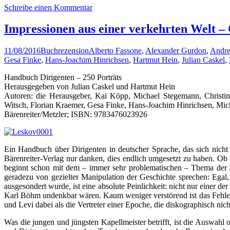
Schreibe einen Kommentar
Impressionen aus einer verkehrten Welt – 
11/08/2016
Buchrezension
Alberto Fassone
,
Alexander Gurdon
,
Andr
Gesa Finke
,
Hans-Joachim Hinrichsen
,
Hartmut Hein
,
Julian Caskel
,
Handbuch Dirigenten – 250 Porträts
Herausgegeben von Julian Caskel und Hartmut Hein
Autoren: die Herausgeber, Kai Köpp, Michael Stegemann, Christi
Witsch, Florian Kraemer, Gesa Finke, Hans-Joachim Hinrichsen, Mic
Bärenreiter/Metzler; ISBN: 9783476023926
Ein Handbuch über Dirigenten in deutscher Sprache, das sich nicht
Bärenreiter-Verlag nur danken, dies endlich umgesetzt zu haben. Ob 
beginnt schon mit dem – immer sehr problematischen – Thema der 
geradezu von gezielter Manipulation der Geschichte sprechen: Egal
ausgesondert wurde, ist eine absolute Peinlichkeit: nicht nur einer 
Karl Böhm undenkbar wären. Kaum weniger verstörend ist das Fehlen
und Levi dabei als die Vertreter einer Epoche, die diskographisch nich
Was die jungen und jüngsten Kapellmeister betrifft, ist die Auswahl