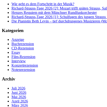
Wie geht es dem Fortschritt in der Musik?
Richard-Strauss-Tage 2026 [2]: Mozart trifft späten Strauss, 
Henzes Requiem mit dem Münchner Rundfunkorchester
Richard-Strauss-Tage 2026 [1]: Schulfugen des jungen Straus
Die Pianistin Beth Levin – tief durchdrungenes Musizieren (Mo
Kategorien
Anzeige
Buchrezension
CD-Rezension
Essay
Film-Rezension
Interview
Konzertrezension
Notenrezension
Archiv
Juli 2026
Juni 2026
Mai 2026
April 2026
März 2026