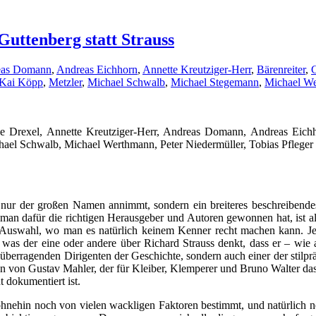
Guttenberg statt Strauss
eas Domann
,
Andreas Eichhorn
,
Annette Kreutziger-Herr
,
Bärenreiter
,
C
Kai Köpp
,
Metzler
,
Michael Schwalb
,
Michael Stegemann
,
Michael W
ne Drexel, Annette Kreutziger-Herr, Andreas Domann, Andreas Eichh
hael Schwalb, Michael Werthmann, Peter Niedermüller, Tobias Pfleger
 nur der großen Namen annimmt, sondern ein breiteres beschreibende
man dafür die richtigen Herausgeber und Autoren gewonnen hat, ist alle
Auswahl, wo man es natürlich keinem Kenner recht machen kann. Je
, was der eine oder andere über Richard Strauss denkt, dass er – wi
der überragenden Dirigenten der Geschichte, sondern auch einer der sti
 von Gustav Mahler, der für Kleiber, Klemperer und Bruno Walter da
t dokumentiert ist.
 ohnehin noch von vielen wackligen Faktoren bestimmt, und natürlich 