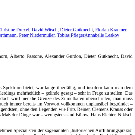
hristine Drexel
,
David Witsch
,
Dieter Gutknecht
,
Florian Kraemer
,
erthmann
,
Peter Niedermüller
,
Tobias Pfleger
Annabelle Leskov
orn, Alberto Fassone, Alexander Gurdon, Dieter Gutknecht, David
s Spektrum bietet, war lange überfällig, und insofern kann man dem
rdings mehrheitlich – gelinde gesagt – sehr in Frage zu stellen. Das
doch wird hier die Grenze des Zumutbaren überschritten, man muss
e auch immer bereits im Vorwort vollkommen unplausibel begründet –
lprägendsten, ohne den Legenden wie Fritz Reiner, Clemens Krauss oder
s Maß der Dinge war – wenigstens sind Bülow, Hans Richter, Nikisch
nehmen Spezialisten der sogenannten ‚historischen Aufführungspraxis’