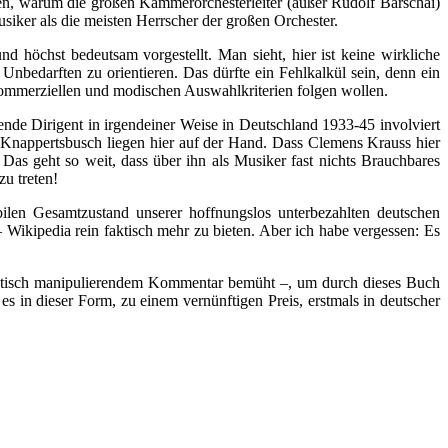
en, warum die großen Kammerorchesterleiter (außer Rudolf Barschai)
iker als die meisten Herrscher der großen Orchester.
 höchst bedeutsam vorgestellt. Man sieht, hier ist keine wirkliche
nbedarften zu orientieren. Das dürfte ein Fehlkalkül sein, denn ein
s kommerziellen und modischen Auswahlkriterien folgen wollen.
fende Dirigent in irgendeiner Weise in Deutschland 1933-45 involviert
 Knappertsbusch liegen hier auf der Hand. Dass Clemens Krauss hier
 Das geht so weit, dass über ihn als Musiker fast nichts Brauchbares
zu treten!
ilen Gesamtzustand unserer hoffnungslos unterbezahlten deutschen
– Wikipedia rein faktisch mehr zu bieten. Aber ich habe vergessen: Es
onistisch manipulierendem Kommentar bemüht –, um durch dieses Buch
s in dieser Form, zu einem vernünftigen Preis, erstmals in deutscher