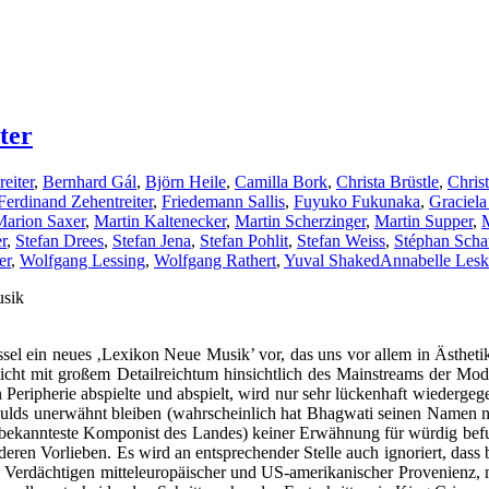
ter
eiter
,
Bernhard Gál
,
Björn Heile
,
Camilla Bork
,
Christa Brüstle
,
Chris
Ferdinand Zehentreiter
,
Friedemann Sallis
,
Fuyuko Fukunaka
,
Graciela
Marion Saxer
,
Martin Kaltenecker
,
Martin Scherzinger
,
Martin Supper
,
M
r
,
Stefan Drees
,
Stefan Jena
,
Stefan Pohlit
,
Stefan Weiss
,
Stéphan Sch
er
,
Wolfgang Lessing
,
Wolfgang Rathert
,
Yuval Shaked
Annabelle Les
usik
el ein neues ‚Lexikon Neue Musik’ vor, das uns vor allem in Ästhetik-
cht mit großem Detailreichtum hinsichtlich des Mainstreams der Mode
Peripherie abspielte und abspielt, wird nur sehr lückenhaft wiedergegeb
lds unerwähnt bleiben (wahrscheinlich hat Bhagwati seinen Namen noc
 bekannteste Komponist des Landes) keiner Erwähnung für würdig befun
deren Vorlieben. Es wird an entsprechender Stelle auch ignoriert, dass
n Verdächtigen mitteleuropäischer und US-amerikanischer Provenienz, m