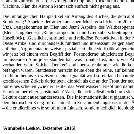
Ganz unzureichend ist der Artikel über Pop und Rock, denn dort feh
Machine. Klar, die Autorin kennt sich einfach nicht genug aus.
Die umfangreichen Hauptartikel am Anfang des Buches, die dem alpha
Sonderweg? Aspekte der amerikanischen Musikgeschichte im 20. und
Utz), ‚Angekommen im Hier und Jetzt? Aspekte des Weltbezogenen i
(Elena Ungeheuer), ‚Raumkomposition und Grenzüberschreitungen zu
Haselböck), ‚Geistliche, spirituelle und religiöse Perspektiven in d
Diese Artikel sind durchaus teils fundiert und interessant, zeigen abe
auf eine ‚Argumentationsweise’ spezialisiert, die jede Kritik allgemein
wir jetzt bei einem vom Begriff der ‚Postmoderne’ abgeleiteten Begr
umfassenden Sinn je verstanden hat, was Tonalität ist, noch, was At
vorhanden wäre. Solche ‚Denker’ sind ebenso reaktionär wie die kons
befangen waren. Stattdessen herrscht heute eben die reine, auf kein
Tradition heraus zu weisen scheint. Qualität wird so einfach behauptet
geschlossenen Zirkels derjenigen, die sich als die an der Front der 
nur eines scheuen ‚wie der Teufel das Weihwasser’: erlebt und dam
Echokammer einer ‚posttonalen’ Welt, die sich selbstherrlich um sich
Lektüre damit auseinandersetzen. Die Informationsfülle ist gigantisc
dem heroischen Krieg für das innerlich Zusammenhangslose, in der 
– die er allerdings wie so oft nicht faktisch, sondern lediglich ideolog
[Annabelle Leskov, Dezember 2016]