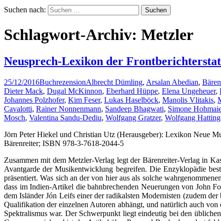
Suchen nach:
Schlagwort-Archiv: Metzler
Neusprech-Lexikon der Frontberichterstat
25/12/2016
Buchrezension
Albrecht Dümling
,
Arsalan Abedian
,
Bärenr
Dieter Mack
,
Dugal McKinnon
,
Eberhard Hüppe
,
Elena Ungeheuer
,
Johannes Polzhofer
,
Kim Feser
,
Lukas Haselböck
,
Manolis Vlitakis
,
Cavalotti
,
Rainer Nonnenmann
,
Sandeep Bhagwati
,
Simone Hohmaie
Mosch
,
Valentina Sandu-Dediu
,
Wolfgang Gratzer
,
Wolfgang Hatting
Jörn Peter Hiekel und Christian Utz (Herausgeber): Lexikon Neue M
Bärenreiter; ISBN 978-3-7618-2044-5
Zusammen mit dem Metzler-Verlag legt der Bärenreiter-Verlag in Kass
Avantgarde der Musikentwicklung begreifen. Die Enzyklopädie besti
präsentiert. Was sich an der von hier aus als solche wahrgenommenen 
dass im Indien-Artikel die bahnbrechenden Neuerungen von John Fou
dem Isländer Jón Leifs einer der radikalsten Modernisten (zudem der
Qualifikation der einzelnen Autoren abhängt, und natürlich auch von 
Spektralismus war. Der Schwerpunkt liegt eindeutig bei den übliche