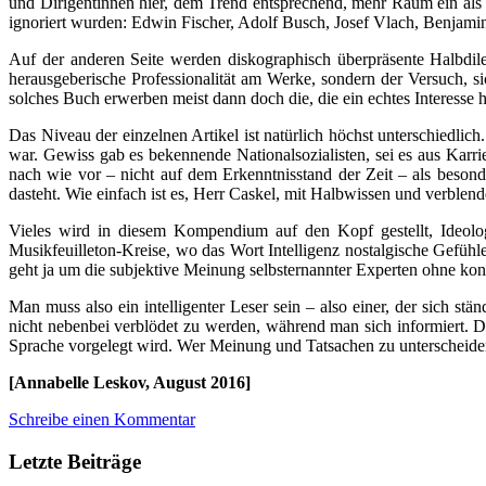
und Dirigentinnen hier, dem Trend entsprechend, mehr Raum ein als
ignoriert wurden: Edwin Fischer, Adolf Busch, Josef Vlach, Benjamin
Auf der anderen Seite werden diskographisch überpräsente Halbdile
herausgeberische Professionalität am Werke, sondern der Versuch, s
solches Buch erwerben meist dann doch die, die ein echtes Interesse 
Das Niveau der einzelnen Artikel ist natürlich höchst unterschiedlic
war. Gewiss gab es bekennende Nationalsozialisten, sei es aus Kar
nach wie vor – nicht auf dem Erkenntnisstand der Zeit – als besonde
dasteht. Wie einfach ist es, Herr Caskel, mit Halbwissen und verblen
Vieles wird in diesem Kompendium auf den Kopf gestellt, Ideolog
Musikfeuilleton-Kreise, wo das Wort Intelligenz nostalgische Gefühle
geht ja um die subjektive Meinung selbsternannter Experten ohne k
Man muss also ein intelligenter Leser sein – also einer, der sich
nicht nebenbei verblödet zu werden, während man sich informiert. Da
Sprache vorgelegt wird. Wer Meinung und Tatsachen zu unterscheiden
[Annabelle Leskov, August 2016]
Schreibe einen Kommentar
Letzte Beiträge