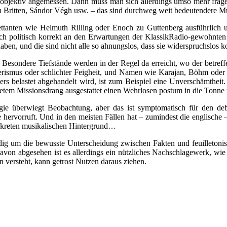
 objektiv angemessen. Dann muss man sich allerdings umso mehr frag
 Britten, Sándor Végh usw. – das sind durchweg weit bedeutendere Mus
ttanten wie Helmuth Rilling oder Enoch zu Guttenberg ausführlich und
ich politisch korrekt an den Erwartungen der KlassikRadio-gewohnten U
haben, und die sind nicht alle so ahnungslos, dass sie widerspruchslo
h. Besondere Tiefstände werden in der Regel da erreicht, wo der betref
rierismus oder schlichter Feigheit, und Namen wie Karajan, Böhm oder
rs belastet abgehandelt wird, ist zum Beispiel eine Unverschämtheit.
detem Missionsdrang ausgestattet einen Wehrlosen postum in die Tonne 
ie überwiegt Beobachtung, aber das ist symptomatisch für den deb
 hervorruft. Und in den meisten Fällen hat – zumindest die englische 
onkreten musikalischen Hintergrund…
 ständig um die bewusste Unterscheidung zwischen Fakten und feuillet
von abgesehen ist es allerdings ein nützliches Nachschlagewerk, wie e
 versteht, kann getrost Nutzen daraus ziehen.