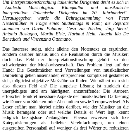
Um Interpretationsforschung italienische Dirigenten dreht es sich in
„Analecta Musicologica. Klangkultur und musikalische
Interpretation. Italienische Dirigenten im 20. Jahrhundert“.
Herausgegeben wurde die Beitragssammlung von Peter
Niedermüller in Folge eines Studientags in Rom; die Referate
stammen von David Patmore, Gesa zur Nieden, Jürg Stenzl,
Antonio Rostagno, Martin Elste, Hartmut Hein, Angela Ida De
Benedictis und Vincenzina Ottomano.
Das Interesse steigt, nicht alleine den Notentext zu ergründen,
sondern darüber hinaus auch die Realisation durch die Musiker;
doch das Feld der Interpretationsforschung gehört zu den
schwierigsten der Musikwissenschaft. Das Problem liegt auf der
Hand: Die Geschmäcker und Vorstellungen von musikalischer
Darbietung gehen auseinander, entsprechend kompliziert gestaltet es
sich, möglichst objektive Maßstäbe zu finden. Wie nähert man sich
also diesem Feld an? Die simpelste Lösung ist zugleich die
unergiebigste und am häufigsten anzutreffende: Die Autoren
erforschen konkret messbare Aspekte der musikalischen Darbietung
wie Dauer von Stücken oder Abschnitten sowie Tempowechsel. Als
Leser erfährt man hierbei nichts darüber, wie der Musiker an die
Musik herangeht oder auf welche Details er Wert legt, kennt
lediglich bezugslose Zeitangaben. Ebenso erweisen sich fixe
Kategorisierungen als beliebte Vereinfachungen, um einen
ausgereiften Personalstil auf weniger als drei Wörter zu reduzieren