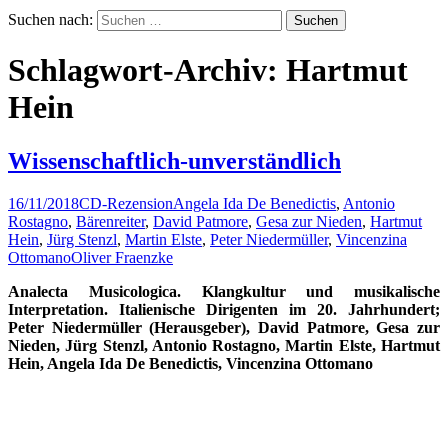
Suchen nach:
Schlagwort-Archiv: Hartmut
Hein
Wissenschaftlich-unverständlich
16/11/2018
CD-Rezension
Angela Ida De Benedictis
,
Antonio
Rostagno
,
Bärenreiter
,
David Patmore
,
Gesa zur Nieden
,
Hartmut
Hein
,
Jürg Stenzl
,
Martin Elste
,
Peter Niedermüller
,
Vincenzina
Ottomano
Oliver Fraenzke
Analecta Musicologica. Klangkultur und musikalische
Interpretation. Italienische Dirigenten im 20. Jahrhundert;
Peter Niedermüller (Herausgeber), David Patmore, Gesa zur
Nieden, Jürg Stenzl, Antonio Rostagno, Martin Elste, Hartmut
Hein, Angela Ida De Benedictis, Vincenzina Ottomano