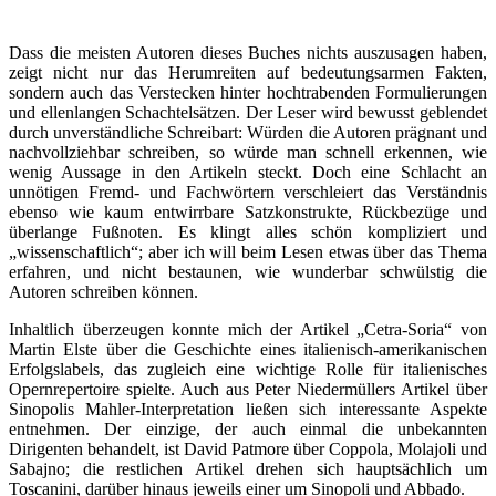
Dass die meisten Autoren dieses Buches nichts auszusagen haben,
zeigt nicht nur das Herumreiten auf bedeutungsarmen Fakten,
sondern auch das Verstecken hinter hochtrabenden Formulierungen
und ellenlangen Schachtelsätzen. Der Leser wird bewusst geblendet
durch unverständliche Schreibart: Würden die Autoren prägnant und
nachvollziehbar schreiben, so würde man schnell erkennen, wie
wenig Aussage in den Artikeln steckt. Doch eine Schlacht an
unnötigen Fremd- und Fachwörtern verschleiert das Verständnis
ebenso wie kaum entwirrbare Satzkonstrukte, Rückbezüge und
überlange Fußnoten. Es klingt alles schön kompliziert und
„wissenschaftlich“; aber ich will beim Lesen etwas über das Thema
erfahren, und nicht bestaunen, wie wunderbar schwülstig die
Autoren schreiben können.
Inhaltlich überzeugen konnte mich der Artikel „Cetra-Soria“ von
Martin Elste über die Geschichte eines italienisch-amerikanischen
Erfolgslabels, das zugleich eine wichtige Rolle für italienisches
Opernrepertoire spielte. Auch aus Peter Niedermüllers Artikel über
Sinopolis Mahler-Interpretation ließen sich interessante Aspekte
entnehmen. Der einzige, der auch einmal die unbekannten
Dirigenten behandelt, ist David Patmore über Coppola, Molajoli und
Sabajno; die restlichen Artikel drehen sich hauptsächlich um
Toscanini, darüber hinaus jeweils einer um Sinopoli und Abbado.