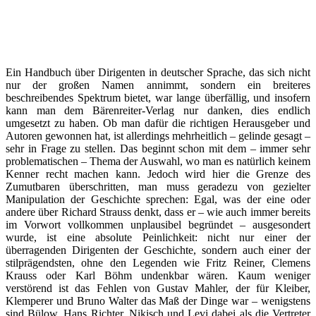
Ein Handbuch über Dirigenten in deutscher Sprache, das sich nicht
nur der großen Namen annimmt, sondern ein breiteres
beschreibendes Spektrum bietet, war lange überfällig, und insofern
kann man dem Bärenreiter-Verlag nur danken, dies endlich
umgesetzt zu haben. Ob man dafür die richtigen Herausgeber und
Autoren gewonnen hat, ist allerdings mehrheitlich – gelinde gesagt –
sehr in Frage zu stellen. Das beginnt schon mit dem – immer sehr
problematischen – Thema der Auswahl, wo man es natürlich keinem
Kenner recht machen kann. Jedoch wird hier die Grenze des
Zumutbaren überschritten, man muss geradezu von gezielter
Manipulation der Geschichte sprechen: Egal, was der eine oder
andere über Richard Strauss denkt, dass er – wie auch immer bereits
im Vorwort vollkommen unplausibel begründet – ausgesondert
wurde, ist eine absolute Peinlichkeit: nicht nur einer der
überragenden Dirigenten der Geschichte, sondern auch einer der
stilprägendsten, ohne den Legenden wie Fritz Reiner, Clemens
Krauss oder Karl Böhm undenkbar wären. Kaum weniger
verstörend ist das Fehlen von Gustav Mahler, der für Kleiber,
Klemperer und Bruno Walter das Maß der Dinge war – wenigstens
sind Bülow, Hans Richter, Nikisch und Levi dabei als die Vertreter