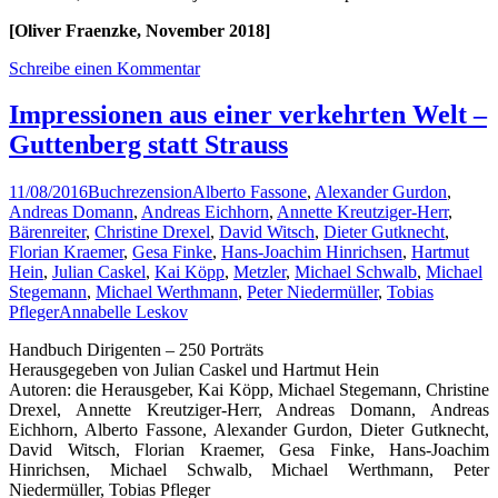
[Oliver Fraenzke, November 2018]
Schreibe einen Kommentar
Impressionen aus einer verkehrten Welt –
Guttenberg statt Strauss
11/08/2016
Buchrezension
Alberto Fassone
,
Alexander Gurdon
,
Andreas Domann
,
Andreas Eichhorn
,
Annette Kreutziger-Herr
,
Bärenreiter
,
Christine Drexel
,
David Witsch
,
Dieter Gutknecht
,
Florian Kraemer
,
Gesa Finke
,
Hans-Joachim Hinrichsen
,
Hartmut
Hein
,
Julian Caskel
,
Kai Köpp
,
Metzler
,
Michael Schwalb
,
Michael
Stegemann
,
Michael Werthmann
,
Peter Niedermüller
,
Tobias
Pfleger
Annabelle Leskov
Handbuch Dirigenten – 250 Porträts
Herausgegeben von Julian Caskel und Hartmut Hein
Autoren: die Herausgeber, Kai Köpp, Michael Stegemann, Christine
Drexel, Annette Kreutziger-Herr, Andreas Domann, Andreas
Eichhorn, Alberto Fassone, Alexander Gurdon, Dieter Gutknecht,
David Witsch, Florian Kraemer, Gesa Finke, Hans-Joachim
Hinrichsen, Michael Schwalb, Michael Werthmann, Peter
Niedermüller, Tobias Pfleger