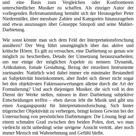
und eine Basis zum Vergleichen oder Konfrontieren
unterschiedlicher Musiker zu schaffen. Als einziger Autor der
vorliegenden Referatsammlung bemüht sich der Herausgeber Peter
Niedermüller, über messbare Zahlen und Kategorien hinauszugehen
und etwas auszusagen über Giuseppe Sinopoli und seine Mahler-
Darbietung.
Wie sonst könnte man sich dem Feld der Interpretationsforschung
annähern? Der Weg führt unumgänglich über das aktive und
kritische Hören. Es gilt zu versuchen, eine Darbietung so genau wie
möglich zu beschreiben, Details der Umsetzung herauszuarbeiten;
um nur einige der möglichen Aspekte zu nennen: Dynamik,
Artikulation, fomale Gestaltung, Bezug der einzelnen Instrumente
zueinander. Natürlich wird dabei immer ein minimaler Bestandteil
an Subjektivität hineinkommen, aber findet sich dieser nicht sogar
bei den objektivsten Faktenauswertungen alleine durch die Art der
Formulierung? Und auch diejenigen Musiker, die sich voll in den
Dienst der Werke stellen, müssen in ihrer Darbietung subjektive
Entscheidungen treffen – eben davon lebt die Musik und gibt uns
einen Ausgangspunkt für Interpretationsforschung. Sich hinter
trügerischer Objektivität zu verbergen, bringt keinen Gewinn bei der
Untersuchung von persönlichen Darbietungen: Die Lösung liegt auf
einem schmalen Grad zwischen den beiden Polen, dort, wo man
vielleicht nicht unbedingt seine ureigene Ansicht vertritt, aber noch
immer Mensch mit Wahrnehmung und Gefühl bleibt.