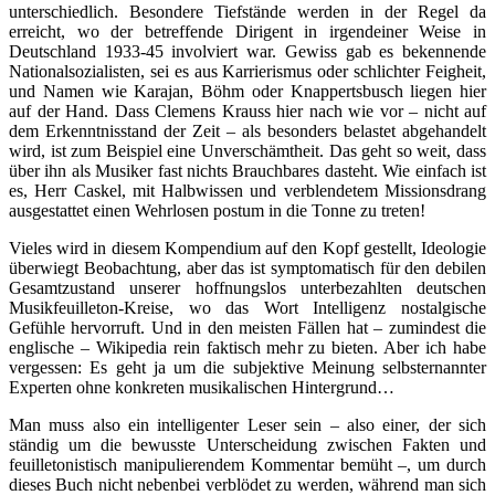
unterschiedlich. Besondere Tiefstände werden in der Regel da
erreicht, wo der betreffende Dirigent in irgendeiner Weise in
Deutschland 1933-45 involviert war. Gewiss gab es bekennende
Nationalsozialisten, sei es aus Karrierismus oder schlichter Feigheit,
und Namen wie Karajan, Böhm oder Knappertsbusch liegen hier
auf der Hand. Dass Clemens Krauss hier nach wie vor – nicht auf
dem Erkenntnisstand der Zeit – als besonders belastet abgehandelt
wird, ist zum Beispiel eine Unverschämtheit. Das geht so weit, dass
über ihn als Musiker fast nichts Brauchbares dasteht. Wie einfach ist
es, Herr Caskel, mit Halbwissen und verblendetem Missionsdrang
ausgestattet einen Wehrlosen postum in die Tonne zu treten!
Vieles wird in diesem Kompendium auf den Kopf gestellt, Ideologie
überwiegt Beobachtung, aber das ist symptomatisch für den debilen
Gesamtzustand unserer hoffnungslos unterbezahlten deutschen
Musikfeuilleton-Kreise, wo das Wort Intelligenz nostalgische
Gefühle hervorruft. Und in den meisten Fällen hat – zumindest die
englische – Wikipedia rein faktisch mehr zu bieten. Aber ich habe
vergessen: Es geht ja um die subjektive Meinung selbsternannter
Experten ohne konkreten musikalischen Hintergrund…
Man muss also ein intelligenter Leser sein – also einer, der sich
ständig um die bewusste Unterscheidung zwischen Fakten und
feuilletonistisch manipulierendem Kommentar bemüht –, um durch
dieses Buch nicht nebenbei verblödet zu werden, während man sich