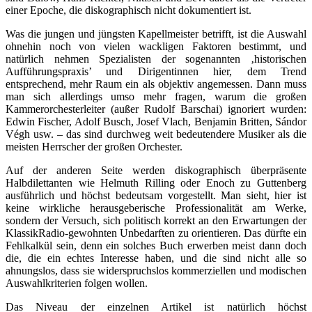
einer Epoche, die diskographisch nicht dokumentiert ist.
Was die jungen und jüngsten Kapellmeister betrifft, ist die Auswahl
ohnehin noch von vielen wackligen Faktoren bestimmt, und
natürlich nehmen Spezialisten der sogenannten ‚historischen
Aufführungspraxis’ und Dirigentinnen hier, dem Trend
entsprechend, mehr Raum ein als objektiv angemessen. Dann muss
man sich allerdings umso mehr fragen, warum die großen
Kammerorchesterleiter (außer Rudolf Barschai) ignoriert wurden:
Edwin Fischer, Adolf Busch, Josef Vlach, Benjamin Britten, Sándor
Végh usw. – das sind durchweg weit bedeutendere Musiker als die
meisten Herrscher der großen Orchester.
Auf der anderen Seite werden diskographisch überpräsente
Halbdilettanten wie Helmuth Rilling oder Enoch zu Guttenberg
ausführlich und höchst bedeutsam vorgestellt. Man sieht, hier ist
keine wirkliche herausgeberische Professionalität am Werke,
sondern der Versuch, sich politisch korrekt an den Erwartungen der
KlassikRadio-gewohnten Unbedarften zu orientieren. Das dürfte ein
Fehlkalkül sein, denn ein solches Buch erwerben meist dann doch
die, die ein echtes Interesse haben, und die sind nicht alle so
ahnungslos, dass sie widerspruchslos kommerziellen und modischen
Auswahlkriterien folgen wollen.
Das Niveau der einzelnen Artikel ist natürlich höchst