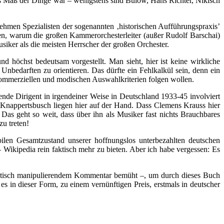
s Maß der Dinge war – wenigstens sind Bülow, Hans Richter, Nikisch
nehmen Spezialisten der sogenannten ‚historischen Aufführungspraxis’
en, warum die großen Kammerorchesterleiter (außer Rudolf Barschai)
iker als die meisten Herrscher der großen Orchester.
 höchst bedeutsam vorgestellt. Man sieht, hier ist keine wirkliche
nbedarften zu orientieren. Das dürfte ein Fehlkalkül sein, denn ein
s kommerziellen und modischen Auswahlkriterien folgen wollen.
fende Dirigent in irgendeiner Weise in Deutschland 1933-45 involviert
 Knappertsbusch liegen hier auf der Hand. Dass Clemens Krauss hier
 Das geht so weit, dass über ihn als Musiker fast nichts Brauchbares
zu treten!
ilen Gesamtzustand unserer hoffnungslos unterbezahlten deutschen
– Wikipedia rein faktisch mehr zu bieten. Aber ich habe vergessen: Es
onistisch manipulierendem Kommentar bemüht –, um durch dieses Buch
s in dieser Form, zu einem vernünftigen Preis, erstmals in deutscher