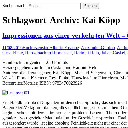
Suchen nach:
Schlagwort-Archiv: Kai Köpp
Impressionen aus einer verkehrten Welt – 
11/08/2016
Buchrezension
Alberto Fassone
,
Alexander Gurdon
,
Andr
Gesa Finke
,
Hans-Joachim Hinrichsen
,
Hartmut Hein
,
Julian Caskel
,
Handbuch Dirigenten – 250 Porträts
Herausgegeben von Julian Caskel und Hartmut Hein
Autoren: die Herausgeber, Kai Köpp, Michael Stegemann, Christi
Witsch, Florian Kraemer, Gesa Finke, Hans-Joachim Hinrichsen, Mic
Bärenreiter/Metzler; ISBN: 9783476023926
Ein Handbuch über Dirigenten in deutscher Sprache, das sich nicht
Bärenreiter-Verlag nur danken, dies endlich umgesetzt zu haben. Ob 
beginnt schon mit dem – immer sehr problematischen – Thema der 
geradezu von gezielter Manipulation der Geschichte sprechen: Egal
ausgesondert wurde, ist eine absolute Peinlichkeit: nicht nur einer 