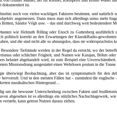
 von Gustav Mahler, der für Kleiber, Klemperer und Bruno Walter da
t dokumentiert ist.
 ohnehin noch von vielen wackligen Faktoren bestimmt, und natürlich 
 objektiv angemessen. Dann muss man sich allerdings umso mehr frag
 Britten, Sándor Végh usw. – das sind durchweg weit bedeutendere Mus
ttanten wie Helmuth Rilling oder Enoch zu Guttenberg ausführlich und
ich politisch korrekt an den Erwartungen der KlassikRadio-gewohnten U
haben, und die sind nicht alle so ahnungslos, dass sie widerspruchslo
h. Besondere Tiefstände werden in der Regel da erreicht, wo der betref
rierismus oder schlichter Feigheit, und Namen wie Karajan, Böhm oder
rs belastet abgehandelt wird, ist zum Beispiel eine Unverschämtheit.
detem Missionsdrang ausgestattet einen Wehrlosen postum in die Tonne 
ie überwiegt Beobachtung, aber das ist symptomatisch für den deb
 hervorruft. Und in den meisten Fällen hat – zumindest die englische 
onkreten musikalischen Hintergrund…
 ständig um die bewusste Unterscheidung zwischen Fakten und feuillet
von abgesehen ist es allerdings ein nützliches Nachschlagewerk, wie e
 versteht, kann getrost Nutzen daraus ziehen.