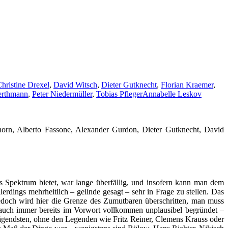
hristine Drexel
,
David Witsch
,
Dieter Gutknecht
,
Florian Kraemer
,
erthmann
,
Peter Niedermüller
,
Tobias Pfleger
Annabelle Leskov
orn, Alberto Fassone, Alexander Gurdon, Dieter Gutknecht, David
s Spektrum bietet, war lange überfällig, und insofern kann man dem
rdings mehrheitlich – gelinde gesagt – sehr in Frage zu stellen. Das
doch wird hier die Grenze des Zumutbaren überschritten, man muss
e auch immer bereits im Vorwort vollkommen unplausibel begründet –
lprägendsten, ohne den Legenden wie Fritz Reiner, Clemens Krauss oder