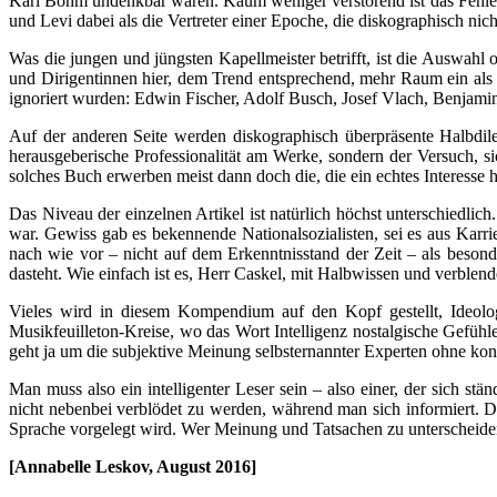
Karl Böhm undenkbar wären. Kaum weniger verstörend ist das Fehlen
und Levi dabei als die Vertreter einer Epoche, die diskographisch nich
Was die jungen und jüngsten Kapellmeister betrifft, ist die Auswahl
und Dirigentinnen hier, dem Trend entsprechend, mehr Raum ein als
ignoriert wurden: Edwin Fischer, Adolf Busch, Josef Vlach, Benjamin
Auf der anderen Seite werden diskographisch überpräsente Halbdile
herausgeberische Professionalität am Werke, sondern der Versuch, s
solches Buch erwerben meist dann doch die, die ein echtes Interesse 
Das Niveau der einzelnen Artikel ist natürlich höchst unterschiedlic
war. Gewiss gab es bekennende Nationalsozialisten, sei es aus Kar
nach wie vor – nicht auf dem Erkenntnisstand der Zeit – als besonde
dasteht. Wie einfach ist es, Herr Caskel, mit Halbwissen und verblen
Vieles wird in diesem Kompendium auf den Kopf gestellt, Ideolog
Musikfeuilleton-Kreise, wo das Wort Intelligenz nostalgische Gefühle
geht ja um die subjektive Meinung selbsternannter Experten ohne k
Man muss also ein intelligenter Leser sein – also einer, der sich
nicht nebenbei verblödet zu werden, während man sich informiert. Da
Sprache vorgelegt wird. Wer Meinung und Tatsachen zu unterscheiden
[Annabelle Leskov, August 2016]