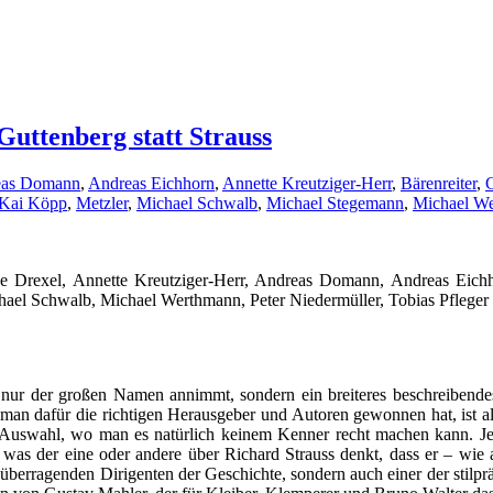
Guttenberg statt Strauss
eas Domann
,
Andreas Eichhorn
,
Annette Kreutziger-Herr
,
Bärenreiter
,
C
Kai Köpp
,
Metzler
,
Michael Schwalb
,
Michael Stegemann
,
Michael W
ne Drexel, Annette Kreutziger-Herr, Andreas Domann, Andreas Eichh
hael Schwalb, Michael Werthmann, Peter Niedermüller, Tobias Pfleger
 nur der großen Namen annimmt, sondern ein breiteres beschreibende
man dafür die richtigen Herausgeber und Autoren gewonnen hat, ist alle
Auswahl, wo man es natürlich keinem Kenner recht machen kann. Je
, was der eine oder andere über Richard Strauss denkt, dass er – wi
der überragenden Dirigenten der Geschichte, sondern auch einer der sti