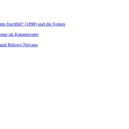
u fractibili“ (1898) und die Folgen
Salome als Kammeroper
s und Bülows Nirvana