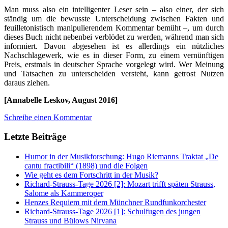
Man muss also ein intelligenter Leser sein – also einer, der sich
ständig um die bewusste Unterscheidung zwischen Fakten und
feuilletonistisch manipulierendem Kommentar bemüht –, um durch
dieses Buch nicht nebenbei verblödet zu werden, während man sich
informiert. Davon abgesehen ist es allerdings ein nützliches
Nachschlagewerk, wie es in dieser Form, zu einem vernünftigen
Preis, erstmals in deutscher Sprache vorgelegt wird. Wer Meinung
und Tatsachen zu unterscheiden versteht, kann getrost Nutzen
daraus ziehen.
[Annabelle Leskov, August 2016]
Schreibe einen Kommentar
Letzte Beiträge
Humor in der Musikforschung: Hugo Riemanns Traktat „De
cantu fractibili“ (1898) und die Folgen
Wie geht es dem Fortschritt in der Musik?
Richard-Strauss-Tage 2026 [2]: Mozart trifft späten Strauss,
Salome als Kammeroper
Henzes Requiem mit dem Münchner Rundfunkorchester
Richard-Strauss-Tage 2026 [1]: Schulfugen des jungen
Strauss und Bülows Nirvana