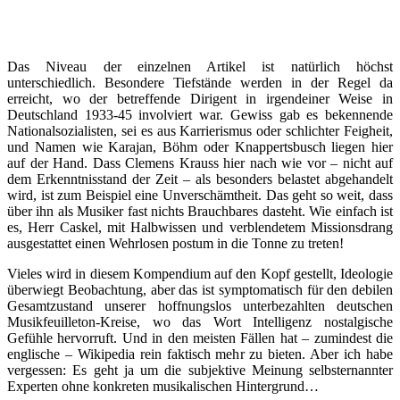
Das Niveau der einzelnen Artikel ist natürlich höchst
unterschiedlich. Besondere Tiefstände werden in der Regel da
erreicht, wo der betreffende Dirigent in irgendeiner Weise in
Deutschland 1933-45 involviert war. Gewiss gab es bekennende
Nationalsozialisten, sei es aus Karrierismus oder schlichter Feigheit,
und Namen wie Karajan, Böhm oder Knappertsbusch liegen hier
auf der Hand. Dass Clemens Krauss hier nach wie vor – nicht auf
dem Erkenntnisstand der Zeit – als besonders belastet abgehandelt
wird, ist zum Beispiel eine Unverschämtheit. Das geht so weit, dass
über ihn als Musiker fast nichts Brauchbares dasteht. Wie einfach ist
es, Herr Caskel, mit Halbwissen und verblendetem Missionsdrang
ausgestattet einen Wehrlosen postum in die Tonne zu treten!
Vieles wird in diesem Kompendium auf den Kopf gestellt, Ideologie
überwiegt Beobachtung, aber das ist symptomatisch für den debilen
Gesamtzustand unserer hoffnungslos unterbezahlten deutschen
Musikfeuilleton-Kreise, wo das Wort Intelligenz nostalgische
Gefühle hervorruft. Und in den meisten Fällen hat – zumindest die
englische – Wikipedia rein faktisch mehr zu bieten. Aber ich habe
vergessen: Es geht ja um die subjektive Meinung selbsternannter
Experten ohne konkreten musikalischen Hintergrund…