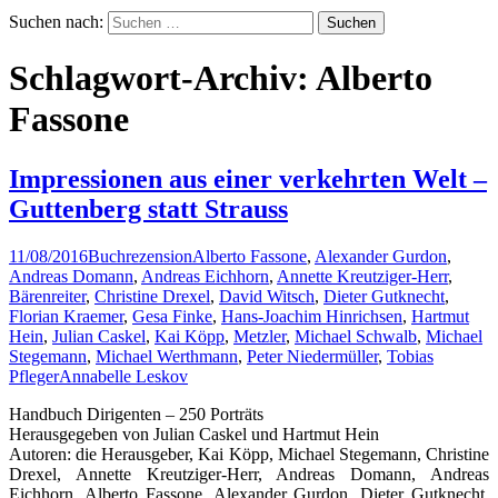
Suchen nach:
Schlagwort-Archiv: Alberto
Fassone
Impressionen aus einer verkehrten Welt –
Guttenberg statt Strauss
11/08/2016
Buchrezension
Alberto Fassone
,
Alexander Gurdon
,
Andreas Domann
,
Andreas Eichhorn
,
Annette Kreutziger-Herr
,
Bärenreiter
,
Christine Drexel
,
David Witsch
,
Dieter Gutknecht
,
Florian Kraemer
,
Gesa Finke
,
Hans-Joachim Hinrichsen
,
Hartmut
Hein
,
Julian Caskel
,
Kai Köpp
,
Metzler
,
Michael Schwalb
,
Michael
Stegemann
,
Michael Werthmann
,
Peter Niedermüller
,
Tobias
Pfleger
Annabelle Leskov
Handbuch Dirigenten – 250 Porträts
Herausgegeben von Julian Caskel und Hartmut Hein
Autoren: die Herausgeber, Kai Köpp, Michael Stegemann, Christine
Drexel, Annette Kreutziger-Herr, Andreas Domann, Andreas
Eichhorn, Alberto Fassone, Alexander Gurdon, Dieter Gutknecht,