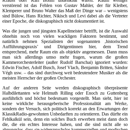
Krauss oder Karl Böhm undenkbar wären. Kaum weniger
verstörend ist das Fehlen von Gustav Mahler, der für Kleiber,
Klemperer und Bruno Walter das Maß der Dinge war – wenigstens
sind Bülow, Hans Richter, Nikisch und Levi dabei als die Vertreter
einer Epoche, die diskographisch nicht dokumentiert ist.
Was die jungen und jüngsten Kapellmeister betrifft, ist die Auswahl
ohnehin noch von vielen wackligen Faktoren bestimmt, und
natürlich nehmen Spezialisten der sogenannten ‚historischen
Aufführungspraxis’ und Dirigentinnen hier, dem Trend
entsprechend, mehr Raum ein als objektiv angemessen. Dann muss
man sich allerdings umso mehr fragen, warum die großen
Kammerorchesterleiter (außer Rudolf Barschai) ignoriert wurden:
Edwin Fischer, Adolf Busch, Josef Vlach, Benjamin Britten, Sándor
Végh usw. – das sind durchweg weit bedeutendere Musiker als die
meisten Herrscher der großen Orchester.
Auf der anderen Seite werden diskographisch überpräsente
Halbdilettanten wie Helmuth Rilling oder Enoch zu Guttenberg
ausführlich und höchst bedeutsam vorgestellt. Man sieht, hier ist
keine wirkliche herausgeberische Professionalität am Werke,
sondern der Versuch, sich politisch korrekt an den Erwartungen der
KlassikRadio-gewohnten Unbedarften zu orientieren. Das dürfte ein
Fehlkalkül sein, denn ein solches Buch erwerben meist dann doch
die, die ein echtes Interesse haben, und die sind nicht alle so
ahnungslos, dass sie widerspruchslos kommerziellen und modischen