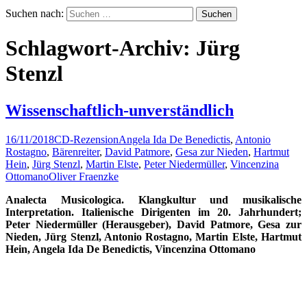
Suchen nach:
Schlagwort-Archiv: Jürg
Stenzl
Wissenschaftlich-unverständlich
16/11/2018
CD-Rezension
Angela Ida De Benedictis
,
Antonio
Rostagno
,
Bärenreiter
,
David Patmore
,
Gesa zur Nieden
,
Hartmut
Hein
,
Jürg Stenzl
,
Martin Elste
,
Peter Niedermüller
,
Vincenzina
Ottomano
Oliver Fraenzke
Analecta Musicologica. Klangkultur und musikalische
Interpretation. Italienische Dirigenten im 20. Jahrhundert;
Peter Niedermüller (Herausgeber), David Patmore, Gesa zur
Nieden, Jürg Stenzl, Antonio Rostagno, Martin Elste, Hartmut
Hein, Angela Ida De Benedictis, Vincenzina Ottomano