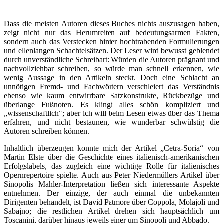
Dass die meisten Autoren dieses Buches nichts auszusagen haben,
zeigt nicht nur das Herumreiten auf bedeutungsarmen Fakten,
sondern auch das Verstecken hinter hochtrabenden Formulierungen
und ellenlangen Schachtelsätzen. Der Leser wird bewusst geblendet
durch unverständliche Schreibart: Würden die Autoren prägnant und
nachvollziehbar schreiben, so würde man schnell erkennen, wie
wenig Aussage in den Artikeln steckt. Doch eine Schlacht an
unnötigen Fremd- und Fachwörtern verschleiert das Verständnis
ebenso wie kaum entwirrbare Satzkonstrukte, Rückbezüge und
überlange Fußnoten. Es klingt alles schön kompliziert und
„wissenschaftlich“; aber ich will beim Lesen etwas über das Thema
erfahren, und nicht bestaunen, wie wunderbar schwülstig die
Autoren schreiben können.
Inhaltlich überzeugen konnte mich der Artikel „Cetra-Soria“ von
Martin Elste über die Geschichte eines italienisch-amerikanischen
Erfolgslabels, das zugleich eine wichtige Rolle für italienisches
Opernrepertoire spielte. Auch aus Peter Niedermüllers Artikel über
Sinopolis Mahler-Interpretation ließen sich interessante Aspekte
entnehmen. Der einzige, der auch einmal die unbekannten
Dirigenten behandelt, ist David Patmore über Coppola, Molajoli und
Sabajno; die restlichen Artikel drehen sich hauptsächlich um
Toscanini, darüber hinaus jeweils einer um Sinopoli und Abbado.