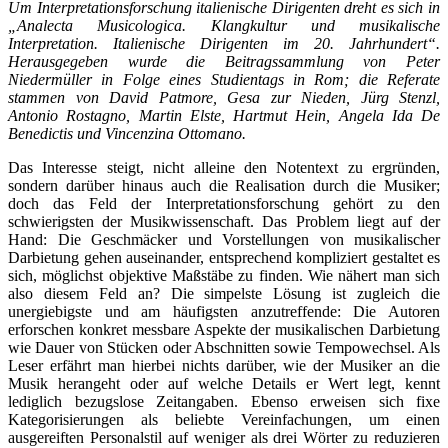
Um Interpretationsforschung italienische Dirigenten dreht es sich in
„Analecta Musicologica. Klangkultur und musikalische
Interpretation. Italienische Dirigenten im 20. Jahrhundert“.
Herausgegeben wurde die Beitragssammlung von Peter
Niedermüller in Folge eines Studientags in Rom; die Referate
stammen von David Patmore, Gesa zur Nieden, Jürg Stenzl,
Antonio Rostagno, Martin Elste, Hartmut Hein, Angela Ida De
Benedictis und Vincenzina Ottomano.
Das Interesse steigt, nicht alleine den Notentext zu ergründen,
sondern darüber hinaus auch die Realisation durch die Musiker;
doch das Feld der Interpretationsforschung gehört zu den
schwierigsten der Musikwissenschaft. Das Problem liegt auf der
Hand: Die Geschmäcker und Vorstellungen von musikalischer
Darbietung gehen auseinander, entsprechend kompliziert gestaltet es
sich, möglichst objektive Maßstäbe zu finden. Wie nähert man sich
also diesem Feld an? Die simpelste Lösung ist zugleich die
unergiebigste und am häufigsten anzutreffende: Die Autoren
erforschen konkret messbare Aspekte der musikalischen Darbietung
wie Dauer von Stücken oder Abschnitten sowie Tempowechsel. Als
Leser erfährt man hierbei nichts darüber, wie der Musiker an die
Musik herangeht oder auf welche Details er Wert legt, kennt
lediglich bezugslose Zeitangaben. Ebenso erweisen sich fixe
Kategorisierungen als beliebte Vereinfachungen, um einen
ausgereiften Personalstil auf weniger als drei Wörter zu reduzieren