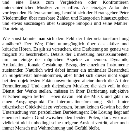
und eine Basis zum Vergleichen oder Konfrontieren
unterschiedlicher Musiker zu schaffen. Als einziger Autor der
vorliegenden Referatsammlung bemüht sich der Herausgeber Peter
Niedermüller, über messbare Zahlen und Kategorien hinauszugehen
und etwas auszusagen über Giuseppe Sinopoli und seine Mahler-
Darbietung.
Wie sonst könnte man sich dem Feld der Interpretationsforschung
annähern? Der Weg führt unumgänglich über das aktive und
kritische Hören. Es gilt zu versuchen, eine Darbietung so genau wie
möglich zu beschreiben, Details der Umsetzung herauszuarbeiten;
um nur einige der möglichen Aspekte zu nennen: Dynamik,
Artikulation, fomale Gestaltung, Bezug der einzelnen Instrumente
zueinander. Natürlich wird dabei immer ein minimaler Bestandteil
an Subjektivität hineinkommen, aber findet sich dieser nicht sogar
bei den objektivsten Faktenauswertungen alleine durch die Art der
Formulierung? Und auch diejenigen Musiker, die sich voll in den
Dienst der Werke stellen, müssen in ihrer Darbietung subjektive
Entscheidungen treffen – eben davon lebt die Musik und gibt uns
einen Ausgangspunkt für Interpretationsforschung. Sich hinter
trügerischer Objektivität zu verbergen, bringt keinen Gewinn bei der
Untersuchung von persönlichen Darbietungen: Die Lösung liegt auf
einem schmalen Grad zwischen den beiden Polen, dort, wo man
vielleicht nicht unbedingt seine ureigene Ansicht vertritt, aber noch
immer Mensch mit Wahrnehmung und Gefühl bleibt.