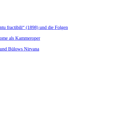
u fractibili“ (1898) und die Folgen
Salome als Kammeroper
s und Bülows Nirvana