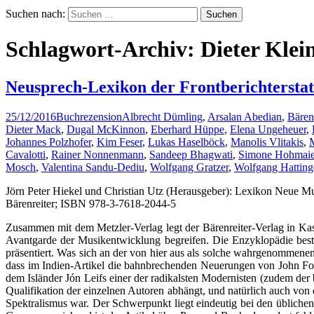
Suchen nach:
Schlagwort-Archiv: Dieter Klei
Neusprech-Lexikon der Frontberichterstat
25/12/2016
Buchrezension
Albrecht Dümling
,
Arsalan Abedian
,
Bärenr
Dieter Mack
,
Dugal McKinnon
,
Eberhard Hüppe
,
Elena Ungeheuer
,
Johannes Polzhofer
,
Kim Feser
,
Lukas Haselböck
,
Manolis Vlitakis
,
Cavalotti
,
Rainer Nonnenmann
,
Sandeep Bhagwati
,
Simone Hohmaie
Mosch
,
Valentina Sandu-Dediu
,
Wolfgang Gratzer
,
Wolfgang Hatting
Jörn Peter Hiekel und Christian Utz (Herausgeber): Lexikon Neue M
Bärenreiter; ISBN 978-3-7618-2044-5
Zusammen mit dem Metzler-Verlag legt der Bärenreiter-Verlag in Kass
Avantgarde der Musikentwicklung begreifen. Die Enzyklopädie besti
präsentiert. Was sich an der von hier aus als solche wahrgenommenen 
dass im Indien-Artikel die bahnbrechenden Neuerungen von John Fou
dem Isländer Jón Leifs einer der radikalsten Modernisten (zudem der
Qualifikation der einzelnen Autoren abhängt, und natürlich auch von 
Spektralismus war. Der Schwerpunkt liegt eindeutig bei den übliche