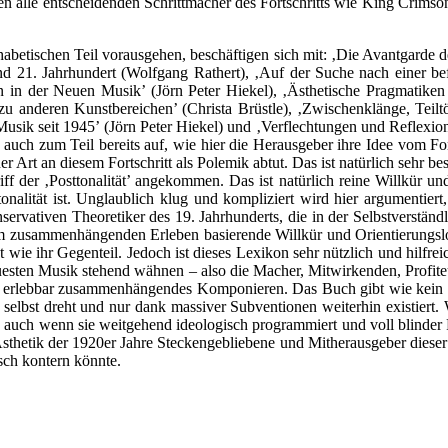
len alle entscheidenden Schrittmacher des Fortschritts wie King Crims
betischen Teil vorausgehen, beschäftigen sich mit: ‚Die Avantgarde de
 21. Jahrhundert (Wolfgang Rathert), ‚Auf der Suche nach einer be
n der Neuen Musik’ (Jörn Peter Hiekel), ‚Ästhetische Pragmatiken a
 anderen Kunstbereichen’ (Christa Brüstle), ‚Zwischenklänge, Teilt
er Musik seit 1945’ (Jörn Peter Hiekel) und ‚Verflechtungen und Reflexi
r auch zum Teil bereits auf, wie hier die Herausgeber ihre Idee vom Fort
er Art an diesem Fortschritt als Polemik abtut. Das ist natürlich sehr be
iff der ‚Posttonalität’ angekommen. Das ist natürlich reine Willkür un
onalität ist. Unglaublich klug und kompliziert wird hier argumentier
ervativen Theoretiker des 19. Jahrhunderts, die in der Selbstverständl
em zusammenhängenden Erleben basierende Willkür und Orientierungslosi
 wie ihr Gegenteil. Jedoch ist dieses Lexikon sehr nützlich und hilfrei
neuesten Musik stehend wähnen – also die Macher, Mitwirkenden, Profit
it erlebbar zusammenhängendes Komponieren. Das Buch gibt wie kein an
 selbst dreht und nur dank massiver Subventionen weiterhin existiert. 
h, auch wenn sie weitgehend ideologisch programmiert und voll blinder F
Ästhetik der 1920er Jahre Steckengebliebene und Mitherausgeber diese
isch kontern könnte.