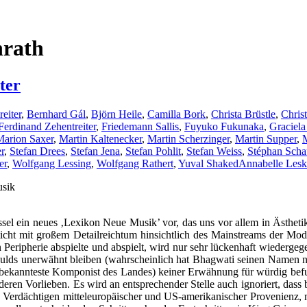
nrath
ter
eiter
,
Bernhard Gál
,
Björn Heile
,
Camilla Bork
,
Christa Brüstle
,
Chris
Ferdinand Zehentreiter
,
Friedemann Sallis
,
Fuyuko Fukunaka
,
Graciela
Marion Saxer
,
Martin Kaltenecker
,
Martin Scherzinger
,
Martin Supper
,
M
r
,
Stefan Drees
,
Stefan Jena
,
Stefan Pohlit
,
Stefan Weiss
,
Stéphan Sch
er
,
Wolfgang Lessing
,
Wolfgang Rathert
,
Yuval Shaked
Annabelle Les
usik
el ein neues ‚Lexikon Neue Musik’ vor, das uns vor allem in Ästhetik-
cht mit großem Detailreichtum hinsichtlich des Mainstreams der Mode
Peripherie abspielte und abspielt, wird nur sehr lückenhaft wiedergegeb
lds unerwähnt bleiben (wahrscheinlich hat Bhagwati seinen Namen noc
 bekannteste Komponist des Landes) keiner Erwähnung für würdig befun
deren Vorlieben. Es wird an entsprechender Stelle auch ignoriert, dass
n Verdächtigen mitteleuropäischer und US-amerikanischer Provenienz, m