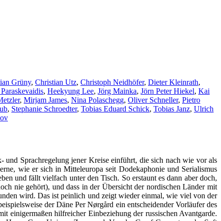
tian Grüny
,
Christian Utz
,
Christoph Neidhöfer
,
Dieter Kleinrath
,
 Paraskevaidis
,
Heekyung Lee
,
Jörg Mainka
,
Jörn Peter Hiekel
,
Kai
etzler
,
Mirjam James
,
Nina Polaschegg
,
Oliver Schneller
,
Pietro
aub
,
Stephanie Schroedter
,
Tobias Eduard Schick
,
Tobias Janz
,
Ulrich
kov
 und Sprachregelung jener Kreise einführt, die sich nach wie vor als
rne, wie er sich in Mitteleuropa seit Dodekaphonie und Serialismus
en und fällt vielfach unter den Tisch. So erstaunt es dann aber doch,
h nie gehört), und dass in der Übersicht der nordischen Länder mit
den wird. Das ist peinlich und zeigt wieder einmal, wie viel von der
 beispielsweise der Däne Per Nørgård ein entscheidender Vorläufer des
it einigermaßen hilfreicher Einbeziehung der russischen Avantgarde.