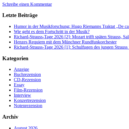
Schreibe einen Kommentar
Letzte Beiträge
Humor in der Musikforschung: Hugo Riemanns Traktat „De cant
Wie geht es dem Fortschritt in der Musik?
Richard-Strauss-Tage 2026 [2]: Mozart trifft späten Strauss, 
Henzes Requiem mit dem Münchner Rundfunkorchester
Richard-Strauss-Tage 2026 [1]: Schulfugen des jungen Straus
Kategorien
Anzeige
Buchrezension
CD-Rezension
Essay
Film-Rezension
Interview
Konzertrezension
Notenrezension
Archiv
August 2026