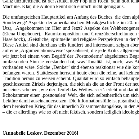
Ganz unzureichend ist der Artikel über Pop und Rock, denn dort feh
Machine. Klar, die Autorin kennt sich einfach nicht genug aus.
Die umfangreichen Hauptartikel am Anfang des Buches, die dem alpha
Sonderweg? Aspekte der amerikanischen Musikgeschichte im 20. und
Utz), ‚Angekommen im Hier und Jetzt? Aspekte des Weltbezogenen i
(Elena Ungeheuer), ‚Raumkomposition und Grenzüberschreitungen zu
Haselböck), ‚Geistliche, spirituelle und religiöse Perspektiven in d
Diese Artikel sind durchaus teils fundiert und interessant, zeigen abe
auf eine ‚Argumentationsweise’ spezialisiert, die jede Kritik allgemein
wir jetzt bei einem vom Begriff der ‚Postmoderne’ abgeleiteten Begr
umfassenden Sinn je verstanden hat, was Tonalität ist, noch, was At
vorhanden wäre. Solche ‚Denker’ sind ebenso reaktionär wie die kons
befangen waren. Stattdessen herrscht heute eben die reine, auf kein
Tradition heraus zu weisen scheint. Qualität wird so einfach behauptet
geschlossenen Zirkels derjenigen, die sich als die an der Front der 
nur eines scheuen ‚wie der Teufel das Weihwasser’: erlebt und dam
Echokammer einer ‚posttonalen’ Welt, die sich selbstherrlich um sich
Lektüre damit auseinandersetzen. Die Informationsfülle ist gigantisc
dem heroischen Krieg für das innerlich Zusammenhangslose, in der 
– die er allerdings wie so oft nicht faktisch, sondern lediglich ideolog
[Annabelle Leskov, Dezember 2016]