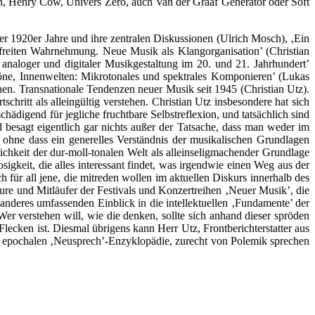
on, Henry Cow, Univers Zero, auch Van der Graaf Generator oder Soft
r 1920er Jahre und ihre zentralen Diskussionen (Ulrich Mosch), ‚Ein
freiten Wahrnehmung. Neue Musik als Klangorganisation’ (Christian
naloger und digitaler Musikgestaltung im 20. und 21. Jahrhundert’
öne, Innenwelten: Mikrotonales und spektrales Komponieren’ (Lukas
onen. Transnationale Tendenzen neuer Musik seit 1945 (Christian Utz).
schritt als alleingültig verstehen. Christian Utz insbesondere hat sich
schädigend für jegliche fruchtbare Selbstreflexion, und tatsächlich sind
d besagt eigentlich gar nichts außer der Tatsache, dass man weder im
t, ohne dass ein generelles Verständnis der musikalischen Grundlagen
ichkeit der dur-moll-tonalen Welt als alleinseligmachender Grundlage
gkeit, die alles interessant findet, was irgendwie einen Weg aus der
ch für all jene, die mitreden wollen im aktuellen Diskurs innerhalb des
eure und Mitläufer der Festivals und Konzertreihen ‚Neuer Musik’, die
deres umfassenden Einblick in die intellektuellen ‚Fundamente’ der
Wer verstehen will, wie die denken, sollte sich anhand dieser spröden
lecken ist. Diesmal übrigens kann Herr Utz, Frontberichterstatter aus
r epochalen ‚Neusprech’-Enzyklopädie, zurecht von Polemik sprechen