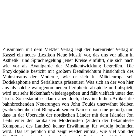
Zusammen mit dem Metzler-Verlag legt der Bärenreiter-Verlag in
Kassel ein neues ‚Lexikon Neue Musik’ vor, das uns vor allem in
Ästhetik- und Sprachregelung jener Kreise einführt, die sich nach
wie vor als Avantgarde der Musikentwicklung begreifen. Die
Enzyklopädie besticht mit großem Detailreichtum hinsichtlich des
Mainstreams der Moderne, wie er sich in Mitteleuropa seit
Dodekaphonie und Serialismus präsentiert. Was sich an der von hier
aus als solche wahrgenommenen Peripherie abspielte und abspielt,
wird nur sehr lückenhaft wiedergegeben und fällt vielfach unter den
Tisch. So erstaunt es dann aber doch, dass im Indien-Artikel die
bahnbrechenden Neuerungen von John Foulds unerwähnt bleiben
(wahrscheinlich hat Bhagwati seinen Namen noch nie gehört), und
dass in der Übersicht der nordischen Länder mit dem Isländer Jón
Leifs einer der radikalsten Modernisten (zudem der bekannteste
Komponist des Landes) keiner Erwähnung für würdig befunden
wird. Das ist peinlich und zeigt wieder einmal, wie viel von der