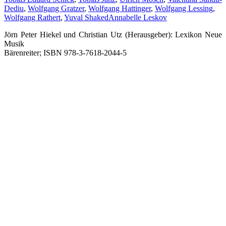
Dediu
,
Wolfgang Gratzer
,
Wolfgang Hattinger
,
Wolfgang Lessing
,
Wolfgang Rathert
,
Yuval Shaked
Annabelle Leskov
Jörn Peter Hiekel und Christian Utz (Herausgeber): Lexikon Neue
Musik
Bärenreiter; ISBN 978-3-7618-2044-5