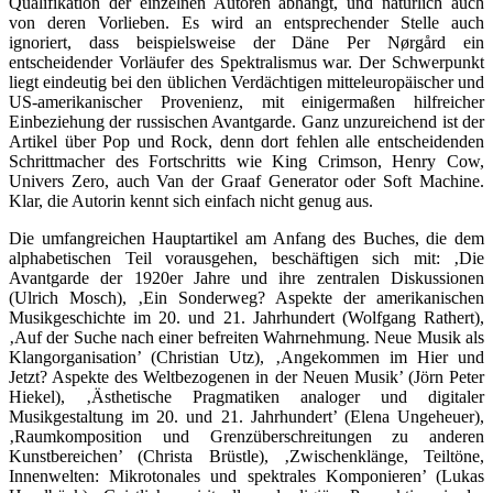
Qualifikation der einzelnen Autoren abhängt, und natürlich auch
von deren Vorlieben. Es wird an entsprechender Stelle auch
ignoriert, dass beispielsweise der Däne Per Nørgård ein
entscheidender Vorläufer des Spektralismus war. Der Schwerpunkt
liegt eindeutig bei den üblichen Verdächtigen mitteleuropäischer und
US-amerikanischer Provenienz, mit einigermaßen hilfreicher
Einbeziehung der russischen Avantgarde. Ganz unzureichend ist der
Artikel über Pop und Rock, denn dort fehlen alle entscheidenden
Schrittmacher des Fortschritts wie King Crimson, Henry Cow,
Univers Zero, auch Van der Graaf Generator oder Soft Machine.
Klar, die Autorin kennt sich einfach nicht genug aus.
Die umfangreichen Hauptartikel am Anfang des Buches, die dem
alphabetischen Teil vorausgehen, beschäftigen sich mit: ‚Die
Avantgarde der 1920er Jahre und ihre zentralen Diskussionen
(Ulrich Mosch), ‚Ein Sonderweg? Aspekte der amerikanischen
Musikgeschichte im 20. und 21. Jahrhundert (Wolfgang Rathert),
‚Auf der Suche nach einer befreiten Wahrnehmung. Neue Musik als
Klangorganisation’ (Christian Utz), ‚Angekommen im Hier und
Jetzt? Aspekte des Weltbezogenen in der Neuen Musik’ (Jörn Peter
Hiekel), ‚Ästhetische Pragmatiken analoger und digitaler
Musikgestaltung im 20. und 21. Jahrhundert’ (Elena Ungeheuer),
‚Raumkomposition und Grenzüberschreitungen zu anderen
Kunstbereichen’ (Christa Brüstle), ‚Zwischenklänge, Teiltöne,
Innenwelten: Mikrotonales und spektrales Komponieren’ (Lukas