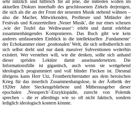
sehr nützlich und hilfreich für all jene, die mitreden wollen im
aktuellen Diskurs innerhalb des geschlossenen Zirkels derjenigen,
die sich als die an der Front der neuesten Musik stehend wähnen –
also die Macher, Mitwirkenden, Profiteure und Mitläufer der
Festivals und Konzertreihen ‚Neuer Musik’, die nur eines scheuen
‚wie der Teufel das Weihwasser’: erlebt und damit erlebbar
zusammenhängendes Komponieren. Das Buch gibt wie kein
anderes umfassenden Einblick in die intellektuellen ‚Fundamente’
der Echokammer einer ‚posttonalen’ Welt, die sich selbstherrlich um
sich selbst dreht und nur dank massiver Subventionen weiterhin
existiert. Wer verstehen will, wie die denken, sollte sich anhand
dieser spröden Lektüre damit auseinandersetzen. Die
Informationsfülle ist gigantisch, auch wenn sie weitgehend
ideologisch programmiert und voll blinder Flecken ist. Diesmal
übrigens kann Herr Utz, Frontberichterstatter aus dem heroischen
Krieg für das innerlich Zusammenhangslose, in der Ästhetik der
1920er Jahre Steckengebliebene und Mitherausgeber dieser
epochalen ‚Neusprech’-Enzyklopädie, zurecht von Polemik
sprechen – die er allerdings wie so oft nicht faktisch, sondern
lediglich ideologisch kontern könnte.