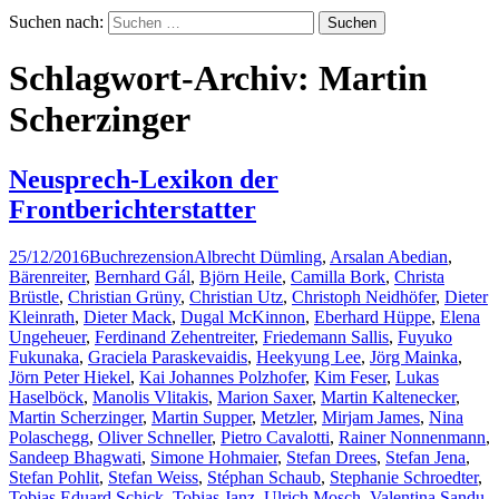
Suchen nach:
Schlagwort-Archiv: Martin
Scherzinger
Neusprech-Lexikon der
Frontberichterstatter
25/12/2016
Buchrezension
Albrecht Dümling
,
Arsalan Abedian
,
Bärenreiter
,
Bernhard Gál
,
Björn Heile
,
Camilla Bork
,
Christa
Brüstle
,
Christian Grüny
,
Christian Utz
,
Christoph Neidhöfer
,
Dieter
Kleinrath
,
Dieter Mack
,
Dugal McKinnon
,
Eberhard Hüppe
,
Elena
Ungeheuer
,
Ferdinand Zehentreiter
,
Friedemann Sallis
,
Fuyuko
Fukunaka
,
Graciela Paraskevaidis
,
Heekyung Lee
,
Jörg Mainka
,
Jörn Peter Hiekel
,
Kai Johannes Polzhofer
,
Kim Feser
,
Lukas
Haselböck
,
Manolis Vlitakis
,
Marion Saxer
,
Martin Kaltenecker
,
Martin Scherzinger
,
Martin Supper
,
Metzler
,
Mirjam James
,
Nina
Polaschegg
,
Oliver Schneller
,
Pietro Cavalotti
,
Rainer Nonnenmann
,
Sandeep Bhagwati
,
Simone Hohmaier
,
Stefan Drees
,
Stefan Jena
,
Stefan Pohlit
,
Stefan Weiss
,
Stéphan Schaub
,
Stephanie Schroedter
,
Tobias Eduard Schick
,
Tobias Janz
,
Ulrich Mosch
,
Valentina Sandu-