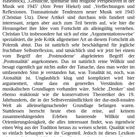
Haselböck), ‚Geistliche, spirituelle und religiöse Perspektiven in der
Musik seit 1945’ (Jörn Peter Hiekel) und ‚Verflechtungen und
Reflexionen. Transnationale Tendenzen neuer Musik seit 1945
(Christian Utz). Diese Artikel sind durchaus teils fundiert und
interessant, zeigen aber auch zum Teil bereits auf, wie hier die
Herausgeber ihre Idee vom Fortschritt als alleingültig verstehen.
Christian Utz insbesondere hat sich auf eine ‚Argumentationsweise’
spezialisiert, die jede Kritik allgemeiner Art an diesem Fortschritt als
Polemik abtut. Das ist natürlich sehr beschädigend für jegliche
fruchtbare Selbstreflexion, und tatsächlich sind wir jetzt bei einem
vom Begriff der ‚Postmoderne’ abgeleiteten Begriff der
‚Posttonalität’ angekommen. Das ist natürlich reine Willkür und
besagt eigentlich gar nichts außer der Tatsache, dass man weder im
umfassenden Sinn je verstanden hat, was Tonalität ist, noch, was
Atonalität ist. Unglaublich klug und kompliziert wird hier
argumentiert, ohne dass ein generelles Verständnis der
musikalischen Grundlagen vorhanden wäre. Solche ‚Denker’ sind
ebenso reaktionär wie die konservativen Theoretiker des 19.
Jahrhunderts, die in der Selbstverständlichkeit der dur-moll-tonalen
Welt als alleinseligmachender Grundlage befangen waren.
Stattdessen herrscht heute eben die reine, auf keinem
zusammenhängenden Erleben basierende Willkür und
Orientierungslosigkeit, die alles interessant findet, was irgendwie
einen Weg aus der Tradition heraus zu weisen scheint. Qualität wird
so einfach behauptet wie ihr Gegenteil. Jedoch ist dieses Lexikon