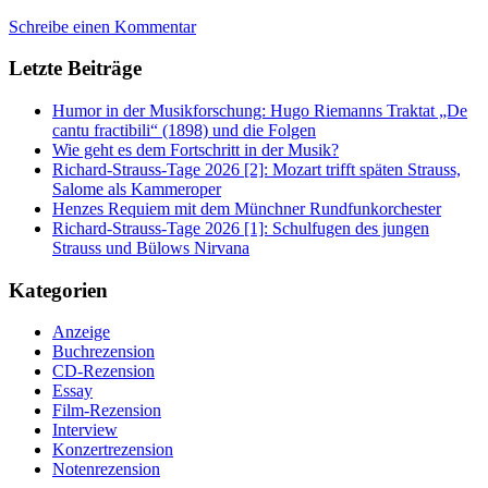
Schreibe einen Kommentar
Letzte Beiträge
Humor in der Musikforschung: Hugo Riemanns Traktat „De
cantu fractibili“ (1898) und die Folgen
Wie geht es dem Fortschritt in der Musik?
Richard-Strauss-Tage 2026 [2]: Mozart trifft späten Strauss,
Salome als Kammeroper
Henzes Requiem mit dem Münchner Rundfunkorchester
Richard-Strauss-Tage 2026 [1]: Schulfugen des jungen
Strauss und Bülows Nirvana
Kategorien
Anzeige
Buchrezension
CD-Rezension
Essay
Film-Rezension
Interview
Konzertrezension
Notenrezension