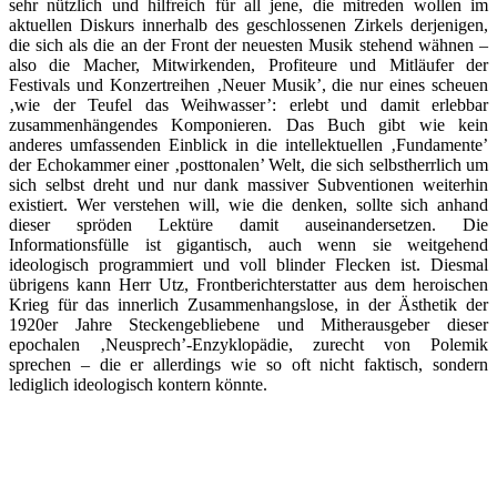
sehr nützlich und hilfreich für all jene, die mitreden wollen im
aktuellen Diskurs innerhalb des geschlossenen Zirkels derjenigen,
die sich als die an der Front der neuesten Musik stehend wähnen –
also die Macher, Mitwirkenden, Profiteure und Mitläufer der
Festivals und Konzertreihen ‚Neuer Musik’, die nur eines scheuen
‚wie der Teufel das Weihwasser’: erlebt und damit erlebbar
zusammenhängendes Komponieren. Das Buch gibt wie kein
anderes umfassenden Einblick in die intellektuellen ‚Fundamente’
der Echokammer einer ‚posttonalen’ Welt, die sich selbstherrlich um
sich selbst dreht und nur dank massiver Subventionen weiterhin
existiert. Wer verstehen will, wie die denken, sollte sich anhand
dieser spröden Lektüre damit auseinandersetzen. Die
Informationsfülle ist gigantisch, auch wenn sie weitgehend
ideologisch programmiert und voll blinder Flecken ist. Diesmal
übrigens kann Herr Utz, Frontberichterstatter aus dem heroischen
Krieg für das innerlich Zusammenhangslose, in der Ästhetik der
1920er Jahre Steckengebliebene und Mitherausgeber dieser
epochalen ‚Neusprech’-Enzyklopädie, zurecht von Polemik
sprechen – die er allerdings wie so oft nicht faktisch, sondern
lediglich ideologisch kontern könnte.