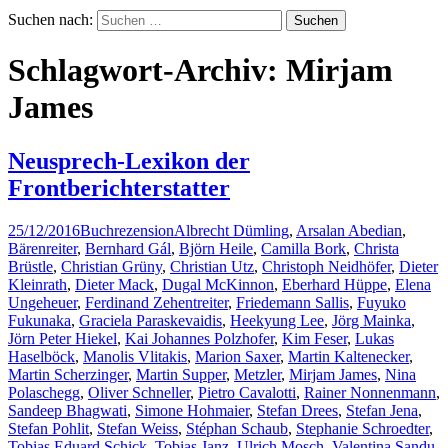
Suchen nach:
Schlagwort-Archiv: Mirjam
James
Neusprech-Lexikon der
Frontberichterstatter
25/12/2016
Buchrezension
Albrecht Dümling
,
Arsalan Abedian
,
Bärenreiter
,
Bernhard Gál
,
Björn Heile
,
Camilla Bork
,
Christa
Brüstle
,
Christian Grüny
,
Christian Utz
,
Christoph Neidhöfer
,
Dieter
Kleinrath
,
Dieter Mack
,
Dugal McKinnon
,
Eberhard Hüppe
,
Elena
Ungeheuer
,
Ferdinand Zehentreiter
,
Friedemann Sallis
,
Fuyuko
Fukunaka
,
Graciela Paraskevaidis
,
Heekyung Lee
,
Jörg Mainka
,
Jörn Peter Hiekel
,
Kai Johannes Polzhofer
,
Kim Feser
,
Lukas
Haselböck
,
Manolis Vlitakis
,
Marion Saxer
,
Martin Kaltenecker
,
Martin Scherzinger
,
Martin Supper
,
Metzler
,
Mirjam James
,
Nina
Polaschegg
,
Oliver Schneller
,
Pietro Cavalotti
,
Rainer Nonnenmann
,
Sandeep Bhagwati
,
Simone Hohmaier
,
Stefan Drees
,
Stefan Jena
,
Stefan Pohlit
,
Stefan Weiss
,
Stéphan Schaub
,
Stephanie Schroedter
,
Tobias Eduard Schick
,
Tobias Janz
,
Ulrich Mosch
,
Valentina Sandu-