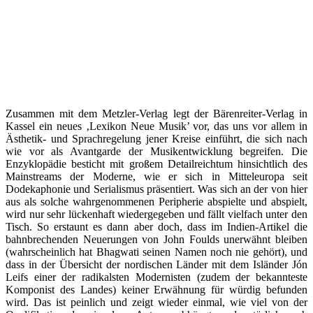
Zusammen mit dem Metzler-Verlag legt der Bärenreiter-Verlag in
Kassel ein neues ‚Lexikon Neue Musik’ vor, das uns vor allem in
Ästhetik- und Sprachregelung jener Kreise einführt, die sich nach
wie vor als Avantgarde der Musikentwicklung begreifen. Die
Enzyklopädie besticht mit großem Detailreichtum hinsichtlich des
Mainstreams der Moderne, wie er sich in Mitteleuropa seit
Dodekaphonie und Serialismus präsentiert. Was sich an der von hier
aus als solche wahrgenommenen Peripherie abspielte und abspielt,
wird nur sehr lückenhaft wiedergegeben und fällt vielfach unter den
Tisch. So erstaunt es dann aber doch, dass im Indien-Artikel die
bahnbrechenden Neuerungen von John Foulds unerwähnt bleiben
(wahrscheinlich hat Bhagwati seinen Namen noch nie gehört), und
dass in der Übersicht der nordischen Länder mit dem Isländer Jón
Leifs einer der radikalsten Modernisten (zudem der bekannteste
Komponist des Landes) keiner Erwähnung für würdig befunden
wird. Das ist peinlich und zeigt wieder einmal, wie viel von der