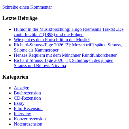
Schreibe einen Kommentar
Letzte Beiträge
Humor in der Musikforschung: Hugo Riemanns Traktat „De
cantu fractibili“ (1898) und die Folgen
Wie geht es dem Fortschritt in der Musik?
Richard-Strauss-Tage 2026 [2]: Mozart trifft späten Strauss,
Salome als Kammeroper
Henzes Requiem mit dem Münchner Rundfunkorchester
Richard-Strauss-Tage 2026 [1]: Schulfugen des jungen
Strauss und Bülows Nirvana
Kategorien
Anzeige
Buchrezension
CD-Rezension
Essay
Film-Rezension
Interview
Konzertrezension
Notenrezension