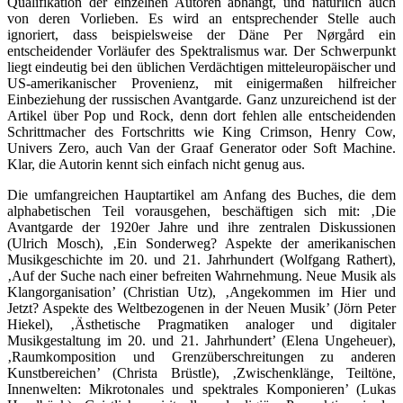
Qualifikation der einzelnen Autoren abhängt, und natürlich auch
von deren Vorlieben. Es wird an entsprechender Stelle auch
ignoriert, dass beispielsweise der Däne Per Nørgård ein
entscheidender Vorläufer des Spektralismus war. Der Schwerpunkt
liegt eindeutig bei den üblichen Verdächtigen mitteleuropäischer und
US-amerikanischer Provenienz, mit einigermaßen hilfreicher
Einbeziehung der russischen Avantgarde. Ganz unzureichend ist der
Artikel über Pop und Rock, denn dort fehlen alle entscheidenden
Schrittmacher des Fortschritts wie King Crimson, Henry Cow,
Univers Zero, auch Van der Graaf Generator oder Soft Machine.
Klar, die Autorin kennt sich einfach nicht genug aus.
Die umfangreichen Hauptartikel am Anfang des Buches, die dem
alphabetischen Teil vorausgehen, beschäftigen sich mit: ‚Die
Avantgarde der 1920er Jahre und ihre zentralen Diskussionen
(Ulrich Mosch), ‚Ein Sonderweg? Aspekte der amerikanischen
Musikgeschichte im 20. und 21. Jahrhundert (Wolfgang Rathert),
‚Auf der Suche nach einer befreiten Wahrnehmung. Neue Musik als
Klangorganisation’ (Christian Utz), ‚Angekommen im Hier und
Jetzt? Aspekte des Weltbezogenen in der Neuen Musik’ (Jörn Peter
Hiekel), ‚Ästhetische Pragmatiken analoger und digitaler
Musikgestaltung im 20. und 21. Jahrhundert’ (Elena Ungeheuer),
‚Raumkomposition und Grenzüberschreitungen zu anderen
Kunstbereichen’ (Christa Brüstle), ‚Zwischenklänge, Teiltöne,
Innenwelten: Mikrotonales und spektrales Komponieren’ (Lukas