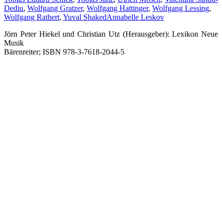
Dediu
,
Wolfgang Gratzer
,
Wolfgang Hattinger
,
Wolfgang Lessing
,
Wolfgang Rathert
,
Yuval Shaked
Annabelle Leskov
Jörn Peter Hiekel und Christian Utz (Herausgeber): Lexikon Neue
Musik
Bärenreiter; ISBN 978-3-7618-2044-5