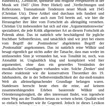
Haselböck), ‚Geistliche, spirituelle und religiöse Perspektiven in der
Musik seit 1945’ (Jörn Peter Hiekel) und ‚Verflechtungen und
Reflexionen. Transnationale Tendenzen neuer Musik seit 1945
(Christian Utz). Diese Artikel sind durchaus teils fundiert und
interessant, zeigen aber auch zum Teil bereits auf, wie hier die
Herausgeber ihre Idee vom Fortschritt als alleingültig verstehen.
Christian Utz insbesondere hat sich auf eine ‚Argumentationsweise’
spezialisiert, die jede Kritik allgemeiner Art an diesem Fortschritt als
Polemik abtut. Das ist natürlich sehr beschädigend für jegliche
fruchtbare Selbstreflexion, und tatsächlich sind wir jetzt bei einem
vom Begriff der ‚Postmoderne’ abgeleiteten Begriff der
‚Posttonalität’ angekommen. Das ist natürlich reine Willkür und
besagt eigentlich gar nichts außer der Tatsache, dass man weder im
umfassenden Sinn je verstanden hat, was Tonalität ist, noch, was
Atonalität ist. Unglaublich klug und kompliziert wird hier
argumentiert, ohne dass ein generelles Verständnis der
musikalischen Grundlagen vorhanden wäre. Solche ‚Denker’ sind
ebenso reaktionär wie die konservativen Theoretiker des 19.
Jahrhunderts, die in der Selbstverständlichkeit der dur-moll-tonalen
Welt als alleinseligmachender Grundlage befangen waren.
Stattdessen herrscht heute eben die reine, auf keinem
zusammenhängenden Erleben basierende Willkür und
Orientierungslosigkeit, die alles interessant findet, was irgendwie
einen Weg aus der Tradition heraus zu weisen scheint. Qualität wird
so einfach behauptet wie ihr Gegenteil. Jedoch ist dieses Lexikon