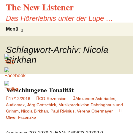
The New Listener
Zum
Inhalt
Das Hörerlebnis unter der Lupe …
springen
Suchen
Menü
nach:
Schlagwort-Archiv: Nicola
Birkhan
Verschlungene Tonalität
17/12/2016
CD-Rezension
Alexander Asteriades
,
Audiomax
,
Jörg Gottschick
,
Musikproduktion Dabringhaus und
Grimm
,
Nicola Birkhan
,
Paul Rivinius
,
Verena Obermayer
Oliver Fraenzke
Audiomax 707 1979-2; EAN: 7 60623 19792 0