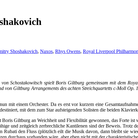
shakovich
itry Shoshakovich
,
Naxos
,
Rhys Owens
,
Royal Liverpool Philharmon
 von Schostakowitsch spielt Boris Giltburg gemeinsam mit dem Royal 
 von Giltburg Arrangements des achten Streichquartetts c-Moll Op. 1
g nun mit einem Orchester. Da es erst vor kurzem eine Gesamtaufnahme
estiniert, mit dem zum Star aufsteigenden Solisten die beiden Klavierk
oris Giltburg an Weichheit und Flexibilität gewonnen, das Forte ist 
fähige und zeitgleich zerbrechliche Kantilenen sind der Beweis. Trotz d
 Rubati den Fluss (plötzlich eilt die Musik davon, dann bleibt sie wied
en durchaus vorhanden wäre, aber eben nicht mit der charakteristisch