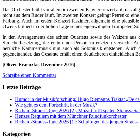
Das Orchester blüht vor allem im zweiten Klavierkonzert auf, das all
nicht aus dem Ruder läuft. Im zweiten Konzert gelingt Petrenko eine 
Färbung. Auch im ersten Konzert fasziniert allgemein eine plausible 
Owens brilliert in der hohen Lage seines eigenwilligen Trompeten-Sol
In den Arrangements des achten Quartetts sowie des Walzers aus de
Streicherbesetzung, die er in einer Person zu ersetzen versucht. 
herrliche Kammermusik nun auch als Solomusik entstehen. Auch d
gegeneinander, das Gesamte erhält einen deutlicheren einheitlichen B
[Oliver Fraenzke, Dezember 2016]
Schreibe einen Kommentar
Letzte Beiträge
Humor in der Musikforschung: Hugo Riemanns Traktat „De cant
Wie geht es dem Fortschritt in der Musik?
Richard-Strauss-Tage 2026 [2]: Mozart trifft späten Strauss, 
Henzes Requiem mit dem Münchner Rundfunkorchester
Richard-Strauss-Tage 2026 [1]: Schulfugen des jungen Straus
Kategorien