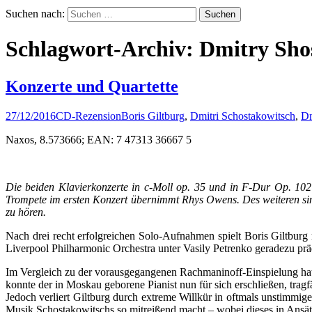
Suchen nach:
Schlagwort-Archiv: Dmitry Sho
Konzerte und Quartette
27/12/2016
CD-Rezension
Boris Giltburg
,
Dmitri Schostakowitsch
,
Dm
Naxos, 8.573666; EAN: 7 47313 36667 5
Die beiden Klavierkonzerte in c-Moll op. 35 und in F-Dur Op. 102
Trompete im ersten Konzert übernimmt Rhys Owens. Des weiteren sind
zu hören.
Nach drei recht erfolgreichen Solo-Aufnahmen spielt Boris Giltbur
Liverpool Philharmonic Orchestra unter Vasily Petrenko geradezu präd
Im Vergleich zu der vorausgegangenen Rachmaninoff-Einspielung hat B
konnte der in Moskau geborene Pianist nun für sich erschließen, trag
Jedoch verliert Giltburg durch extreme Willkür in oftmals unstimmigen
Musik Schostakowitschs so mitreißend macht – wobei dieses in Ansätz