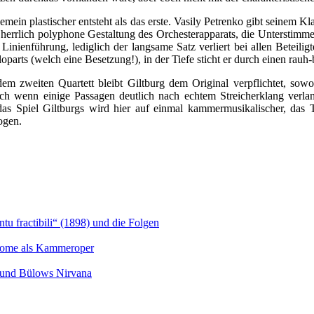
gemein plastischer entsteht als das erste. Vasily Petrenko gibt seinem 
herrlich polyphone Gestaltung des Orchesterapparats, die Unterstimmen
Linienführung, lediglich der langsame Satz verliert bei allen Beteili
oparts (welch eine Besetzung!), in der Tiefe sticht er durch einen rauh
m zweiten Quartett bleibt Giltburg dem Original verpflichtet, sowohl
Auch wenn einige Passagen deutlich nach echtem Streicherklang verlan
as Spiel Giltburgs wird hier auf einmal kammermusikalischer, das 
ogen.
u fractibili“ (1898) und die Folgen
Salome als Kammeroper
s und Bülows Nirvana