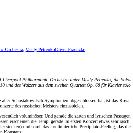
ic Orchestra
,
Vasily Petrenko
Oliver Fraenzke
Liverpool Philharmonic Orchestra unter Vasily Petrenko, die Solo-
10 und des Walzers aus dem zweiten Quartett Op. 68 für Klavier solo
 aller Schostakowitsch-Symphonien abgeschlossen hat, ist das Royal
onzerte des russischen Meisters einzuspielen.
wesentlich voluminöser. Und gerade die zarten und lyrischen Passagen
essen erscheinen die Tempi gerade im ersten Konzert etwas sehr rasch.
er stecken) und somit das kontinuierliche Precipitato-Feeling, das die
en Konstanz.