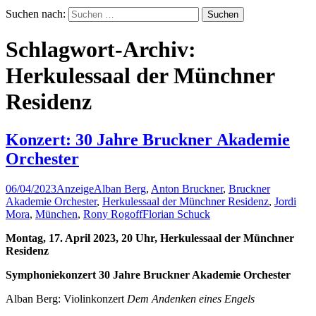
Suchen nach:
Schlagwort-Archiv:
Herkulessaal der Münchner
Residenz
Konzert: 30 Jahre Bruckner Akademie
Orchester
06/04/2023
Anzeige
Alban Berg
,
Anton Bruckner
,
Bruckner
Akademie Orchester
,
Herkulessaal der Münchner Residenz
,
Jordi
Mora
,
München
,
Rony Rogoff
Florian Schuck
Montag, 17. April 2023, 20 Uhr, Herkulessaal der Münchner
Residenz
Symphoniekonzert 30 Jahre Bruckner Akademie Orchester
Alban Berg: Violinkonzert
Dem Andenken eines Engels