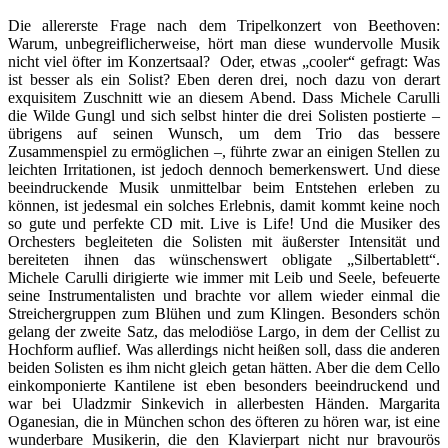
Die allererste Frage nach dem Tripelkonzert von Beethoven:
Warum, unbegreiflicherweise, hört man diese wundervolle Musik
nicht viel öfter im Konzertsaal? Oder, etwas „cooler“ gefragt: Was
ist besser als ein Solist? Eben deren drei, noch dazu von derart
exquisitem Zuschnitt wie an diesem Abend. Dass Michele Carulli
die Wilde Gungl und sich selbst hinter die drei Solisten postierte –
übrigens auf seinen Wunsch, um dem Trio das bessere
Zusammenspiel zu ermöglichen –, führte zwar an einigen Stellen zu
leichten Irritationen, ist jedoch dennoch bemerkenswert. Und diese
beeindruckende Musik unmittelbar beim Entstehen erleben zu
können, ist jedesmal ein solches Erlebnis, damit kommt keine noch
so gute und perfekte CD mit. Live is Life! Und die Musiker des
Orchesters begleiteten die Solisten mit äußerster Intensität und
bereiteten ihnen das wünschenswert obligate „Silbertablett“.
Michele Carulli dirigierte wie immer mit Leib und Seele, befeuerte
seine Instrumentalisten und brachte vor allem wieder einmal die
Streichergruppen zum Blühen und zum Klingen. Besonders schön
gelang der zweite Satz, das melodiöse Largo, in dem der Cellist zu
Hochform auflief. Was allerdings nicht heißen soll, dass die anderen
beiden Solisten es ihm nicht gleich getan hätten. Aber die dem Cello
einkomponierte Kantilene ist eben besonders beeindruckend und
war bei Uladzmir Sinkevich in allerbesten Händen. Margarita
Oganesian, die in München schon des öfteren zu hören war, ist eine
wunderbare Musikerin, die den Klavierpart nicht nur bravourös