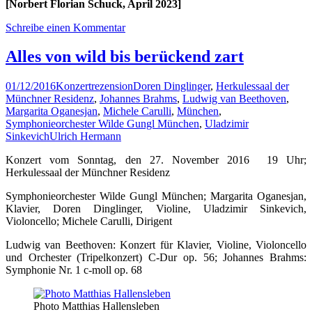
[Norbert Florian Schuck, April 2023]
Schreibe einen Kommentar
Alles von wild bis berückend zart
01/12/2016
Konzertrezension
Doren Dinglinger
,
Herkulessaal der
Münchner Residenz
,
Johannes Brahms
,
Ludwig van Beethoven
,
Margarita Oganesjan
,
Michele Carulli
,
München
,
Symphonieorchester Wilde Gungl München
,
Uladzimir
Sinkevich
Ulrich Hermann
Konzert vom Sonntag, den 27. November 2016 19 Uhr;
Herkulessaal der Münchner Residenz
Symphonieorchester Wilde Gungl München; Margarita Oganesjan,
Klavier, Doren Dinglinger, Violine, Uladzimir Sinkevich,
Violoncello; Michele Carulli, Dirigent
Ludwig van Beethoven: Konzert für Klavier, Violine, Violoncello
und Orchester (Tripelkonzert) C-Dur op. 56; Johannes Brahms:
Symphonie Nr. 1 c-moll op. 68
Photo Matthias Hallensleben