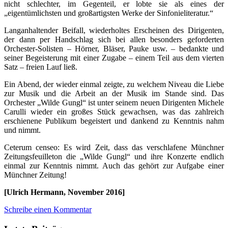
nicht schlechter, im Gegenteil, er lobte sie als eines der
„eigentümlichsten und großartigsten Werke der Sinfonieliteratur.“
Langanhaltender Beifall, wiederholtes Erscheinen des Dirigenten,
der dann per Handschlag sich bei allen besonders geforderten
Orchester-Solisten – Hörner, Bläser, Pauke usw. – bedankte und
seiner Begeisterung mit einer Zugabe – einem Teil aus dem vierten
Satz – freien Lauf ließ.
Ein Abend, der wieder einmal zeigte, zu welchem Niveau die Liebe
zur Musik und die Arbeit an der Musik im Stande sind. Das
Orchester „Wilde Gungl“ ist unter seinem neuen Dirigenten Michele
Carulli wieder ein großes Stück gewachsen, was das zahlreich
erschienene Publikum begeistert und dankend zu Kenntnis nahm
und nimmt.
Ceterum censeo: Es wird Zeit, dass das verschlafene Münchner
Zeitungsfeuilleton die „Wilde Gungl“ und ihre Konzerte endlich
einmal zur Kenntnis nimmt. Auch das gehört zur Aufgabe einer
Münchner Zeitung!
[Ulrich Hermann, November 2016]
Schreibe einen Kommentar