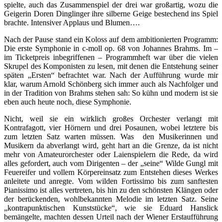
spielte, auch das Zusammenspiel der drei war großartig, wozu die
Geigerin Doren Dinglinger ihre silberne Geige bestechend ins Spiel
brachte. Intensiver Applaus und Blumen….
Nach der Pause stand ein Koloss auf dem ambitionierten Programm:
Die erste Symphonie in c-moll op. 68 von Johannes Brahms. Im –
im Ticketpreis inbegriffenen – Programmheft war über die vielen
Skrupel des Komponisten zu lesen, mit denen die Entstehung seiner
späten „Ersten“ befrachtet war. Nach der Aufführung wurde mir
klar, warum Arnold Schönberg sich immer auch als Nachfolger und
in der Tradition von Brahms stehen sah: So kühn und modern ist sie
eben auch heute noch, diese Symphonie.
Nicht, weil sie ein wirklich großes Orchester verlangt mit
Kontrafagott, vier Hörnern und drei Posaunen, wobei letztere bis
zum letzten Satz warten müssen. Was den Musikerinnen und
Musikern da abverlangt wird, geht hart an die Grenze, da ist nicht
mehr von Amateurorchester oder Laienspielern die Rede, da wird
alles gefordert, auch vom Dirigenten – der „seine“ Wilde Gungl mit
Feuereifer und vollem Körpereinsatz zum Entstehen dieses Werkes
anleitete und anregte. Vom wilden Fortissimo bis zum sanftesten
Pianissimo ist alles vertreten, bis hin zu den schönsten Klängen oder
der berückenden, wohlbekannten Melodie im letzten Satz. Seine
„kontrapunktischen Kunststücke“, wie sie Eduard Hanslick
bemängelte, machten dessen Urteil nach der Wiener Erstaufführung