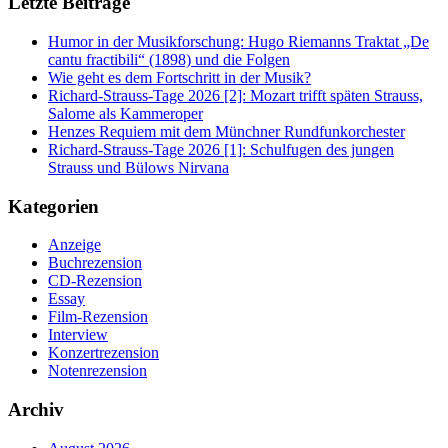
Letzte Beiträge
Humor in der Musikforschung: Hugo Riemanns Traktat „De
cantu fractibili“ (1898) und die Folgen
Wie geht es dem Fortschritt in der Musik?
Richard-Strauss-Tage 2026 [2]: Mozart trifft späten Strauss,
Salome als Kammeroper
Henzes Requiem mit dem Münchner Rundfunkorchester
Richard-Strauss-Tage 2026 [1]: Schulfugen des jungen
Strauss und Bülows Nirvana
Kategorien
Anzeige
Buchrezension
CD-Rezension
Essay
Film-Rezension
Interview
Konzertrezension
Notenrezension
Archiv