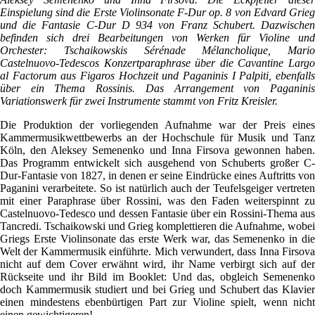
Einspielung sind die Erste Violinsonate F-Dur op. 8 von Edvard Grieg
und die Fantasie C-Dur D 934 von Franz Schubert. Dazwischen
befinden sich drei Bearbeitungen von Werken für Violine und
Orchester: Tschaikowskis Sérénade Mélancholique, Mario
Castelnuovo-Tedescos Konzertparaphrase über die Cavantine Largo
al Factorum aus Figaros Hochzeit und Paganinis I Palpiti, ebenfalls
über ein Thema Rossinis. Das Arrangement von Paganinis
Variationswerk für zwei Instrumente stammt von Fritz Kreisler.
Die Produktion der vorliegenden Aufnahme war der Preis eines
Kammermusikwettbewerbs an der Hochschule für Musik und Tanz
Köln, den Aleksey Semenenko und Inna Firsova gewonnen haben.
Das Programm entwickelt sich ausgehend von Schuberts großer C-
Dur-Fantasie von 1827, in denen er seine Eindrücke eines Auftritts von
Paganini verarbeitete. So ist natürlich auch der Teufelsgeiger vertreten
mit einer Paraphrase über Rossini, was den Faden weiterspinnt zu
Castelnuovo-Tedesco und dessen Fantasie über ein Rossini-Thema aus
Tancredi. Tschaikowski und Grieg komplettieren die Aufnahme, wobei
Griegs Erste Violinsonate das erste Werk war, das Semenenko in die
Welt der Kammermusik einführte. Mich verwundert, dass Inna Firsova
nicht auf dem Cover erwähnt wird, ihr Name verbirgt sich auf der
Rückseite und ihr Bild im Booklet: Und das, obgleich Semenenko
doch Kammermusik studiert und bei Grieg und Schubert das Klavier
einen mindestens ebenbürtigen Part zur Violine spielt, wenn nicht
einen gewichtigeren!