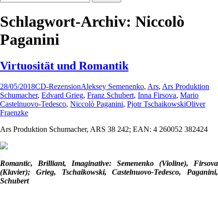
nach:
Schlagwort-Archiv: Niccolò
Paganini
Virtuosität und Romantik
28/05/2018
CD-Rezension
Aleksey Semenenko
,
Ars
,
Ars Produktion
Schumacher
,
Edvard Grieg
,
Franz Schubert
,
Inna Firsova
,
Mario
Castelnuovo-Tedesco
,
Niccolò Paganini
,
Pjotr Tschaikowski
Oliver
Fraenzke
Ars Produktion Schumacher, ARS 38 242; EAN: 4 260052 382424
Romantic, Brilliant, Imaginative: Semenenko (Violine), Firsova
(Klavier); Grieg, Tschaikowski, Castelnuovo-Tedesco, Paganini,
Schubert