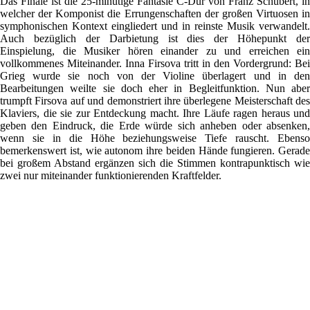
Das Finale ist die 25-minütige Fantasie C-Dur von Franz Schubert, in
welcher der Komponist die Errungenschaften der großen Virtuosen in
symphonischen Kontext eingliedert und in reinste Musik verwandelt.
Auch bezüglich der Darbietung ist dies der Höhepunkt der
Einspielung, die Musiker hören einander zu und erreichen ein
vollkommenes Miteinander. Inna Firsova tritt in den Vordergrund: Bei
Grieg wurde sie noch von der Violine überlagert und in den
Bearbeitungen weilte sie doch eher in Begleitfunktion. Nun aber
trumpft Firsova auf und demonstriert ihre überlegene Meisterschaft des
Klaviers, die sie zur Entdeckung macht. Ihre Läufe ragen heraus und
geben den Eindruck, die Erde würde sich anheben oder absenken,
wenn sie in die Höhe beziehungsweise Tiefe rauscht. Ebenso
bemerkenswert ist, wie autonom ihre beiden Hände fungieren. Gerade
bei großem Abstand ergänzen sich die Stimmen kontrapunktisch wie
zwei nur miteinander funktionierenden Kraftfelder.