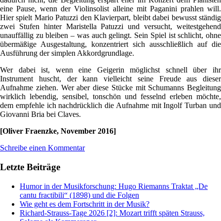
eine Pause, wenn der Violinsolist alleine mit Paganini prahlen will.
Hier spielt Mario Patuzzi den Klavierpart, bleibt dabei bewusst ständig
zwei Stufen hinter Maristella Patuzzi und versucht, weitestgehend
unauffällig zu bleiben – was auch gelingt. Sein Spiel ist schlicht, ohne
übermäßige Ausgestaltung, konzentriert sich ausschließlich auf die
Ausführung der simplen Akkordgrundlage.
Wer dabei ist, wenn eine Geigerin möglichst schnell über ihr
Instrument huscht, der kann vielleicht seine Freude aus dieser
Aufnahme ziehen. Wer aber diese Stücke mit Schumanns Begleitung
wirklich lebendig, sensibel, tonschön und fesselnd erleben möchte,
dem empfehle ich nachdrücklich die Aufnahme mit Ingolf Turban und
Giovanni Bria bei Claves.
[Oliver Fraenzke, November 2016]
Schreibe einen Kommentar
Letzte Beiträge
Humor in der Musikforschung: Hugo Riemanns Traktat „De
cantu fractibili“ (1898) und die Folgen
Wie geht es dem Fortschritt in der Musik?
Richard-Strauss-Tage 2026 [2]: Mozart trifft späten Strauss,