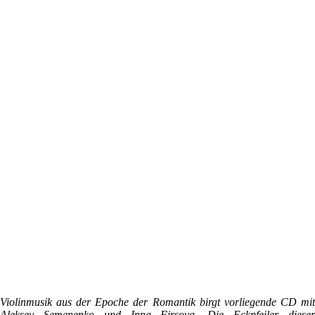
Violinmusik aus der Epoche der Romantik birgt vorliegende CD mit
Aleksey Semenenko und Inna Firsova. Die Eckpfeiler dieser