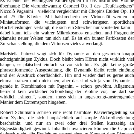
Es ist einer der wichtigsten Etüdenzyklen für das Instrument Violine
überhaupt: Die vierundzwanzig Capricci Op. 1 des „Teufelsgeigers“
Niccolò Paganini – vielleicht vergleichbar mit Chopins Etüden Op. 10
und 25 für Klavier. Mit halsbrecherischer Virtuosität werden in
Miniaturformen die wichtigsten und schwierigsten sportlichen
Höchstleistungen verlangt, die sich ein Streicher nur vorstellen kann –
dabei kann teils ein wahrer Mikrokosmos entstehen und Fragmente
(damals) neuer Welten tun sich auf. Es ist ein bunter Farbkasten der
Zurschaustellung, die dem Virtuosen vieles abverlangt.
Maristella Patuzzi wagt sich für Dynamic an den gesamten knapp
achtzigminütigen Zyklus. Doch bleibt beim Hören nicht wirklich viel
hängen, es plätschert einfach so vor sich hin. Es gibt keine große
phrasenformende Ausgestaltung, die Dynamik bleibt recht eintönig
und der Ausdruck oberflächlich. Hin und wieder darf es gerne auch
einmal kratzen und quietschen, aber das sind wir ja von Dynamic –
gerade in Kombination mit Paganini – schon gewöhnt. Allgemein
herrscht kein wirklicher Schönklang der Violine vor, nie darf sie
wirklich „singen“, sondern muss sich in angestrengt-anstrengender
Manier dem Extremsport hingeben.
Robert Schumann schrieb eine recht harmlose Klavierbegleitung zu
dem Zyklus, die sich hauptsächlich auf simple Akkordbegleitung
beschränkt, und nur an zwei oder drei Stellen kurzzeitig an
Eigenständigkeit gewinnt. Inhaltlich avancieren können die Capricci
dadurch nicht, die Begleitung erspart eher im Konzert dem Pianisten