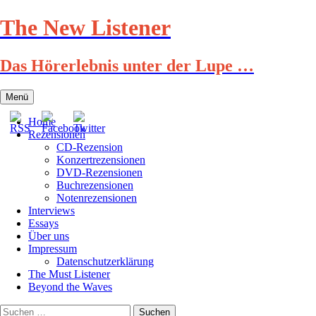
Zum
The New Listener
Inhalt
springen
Das Hörerlebnis unter der Lupe …
Menü
Home
Rezensionen
CD-Rezension
Konzertrezensionen
DVD-Rezensionen
Buchrezensionen
Notenrezensionen
Interviews
Essays
Über uns
Impressum
Datenschutzerklärung
The Must Listener
Beyond the Waves
Suchen