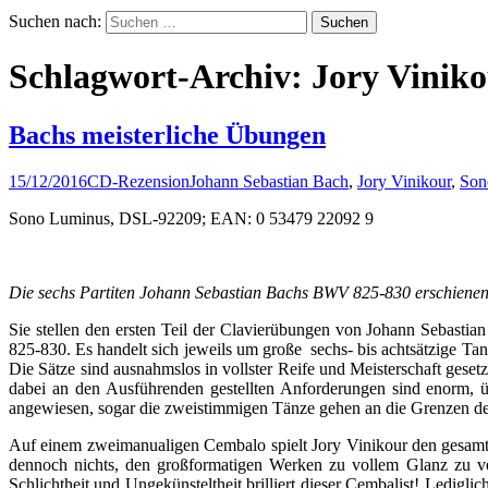
Suchen nach:
Schlagwort-Archiv: Jory Vinik
Bachs meisterliche Übungen
15/12/2016
CD-Rezension
Johann Sebastian Bach
,
Jory Vinikour
,
Son
Sono Luminus, DSL-92209; EAN: 0 53479 22092 9
Die sechs Partiten Johann Sebastian Bachs BWV 825-830 erschienen 
Sie stellen den ersten Teil der Clavierübungen von Johann Sebastia
825-830. Es handelt sich jeweils um große sechs- bis achtsätzige Tanz
Die Sätze sind ausnahmslos in vollster Reife und Meisterschaft geset
dabei an den Ausführenden gestellten Anforderungen sind enorm, üb
angewiesen, sogar die zweistimmigen Tänze gehen an die Grenzen des
Auf einem zweimanualigen Cembalo spielt Jory Vinikour den gesamten
dennoch nichts, den großformatigen Werken zu vollem Glanz zu verh
Schlichtheit und Ungekünsteltheit brilliert dieser Cembalist! Ledi