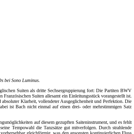
Ds bei Sono Luminus.
lischen Suiten als dritte Sechsergruppierung fort: Die Partiten BWV
 Französischen Suiten allesamt ein Einleitungsstück vorangestellt ist.
 absoluter Klarheit, vollendeter Ausgeglichenheit und Perfektion. Die
abei ist Bach nicht einmal auf einen drei- oder mehrstimmigen Satz
gsmöglichkeiten auf diesem gezupften Saiteninstrument, und es fehlt
h seine Tempowahl die Tanzsätze gut mitverfolgen. Durch strahlende
vorhersehbar gleichförmig, was den ansonsten kontinuierlichen Fluss