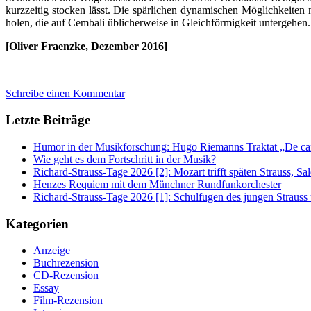
kurzzeitig stocken lässt. Die spärlichen dynamischen Möglichkeiten
holen, die auf Cembali üblicherweise in Gleichförmigkeit untergehen.
[Oliver Fraenzke, Dezember 2016]
Schreibe einen Kommentar
Letzte Beiträge
Humor in der Musikforschung: Hugo Riemanns Traktat „De cant
Wie geht es dem Fortschritt in der Musik?
Richard-Strauss-Tage 2026 [2]: Mozart trifft späten Strauss, 
Henzes Requiem mit dem Münchner Rundfunkorchester
Richard-Strauss-Tage 2026 [1]: Schulfugen des jungen Straus
Kategorien
Anzeige
Buchrezension
CD-Rezension
Essay
Film-Rezension