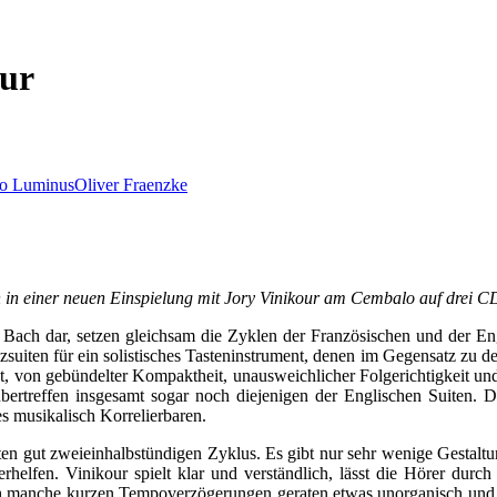
our
o Luminus
Oliver Fraenzke
in einer neuen Einspielung mit Jory Vinikour am Cembalo auf drei C
n Bach dar, setzen gleichsam die Zyklen der Französischen und der Eng
suiten für ein solistisches Tasteninstrument, denen im Gegensatz zu den
zt, von gebündelter Kompaktheit, unausweichlicher Folgerichtigkeit und
ertreffen insgesamt sogar noch diejenigen der Englischen Suiten. D
 musikalisch Korrelierbaren.
 gut zweieinhalbstündigen Zyklus. Es gibt nur sehr wenige Gestaltun
elfen. Vinikour spielt klar und verständlich, lässt die Hörer durc
glich manche kurzen Tempoverzögerungen geraten etwas unorganisch und 