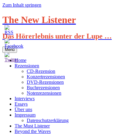
Zum Inhalt springen
The New Listener
Das Hörerlebnis unter der Lupe …
Menü
Home
Rezensionen
CD-Rezension
Konzertrezensionen
DVD-Rezensionen
Buchrezensionen
Notenrezensionen
Interviews
Essays
Über uns
Impressum
Datenschutzerklärung
The Must Listener
Beyond the Waves