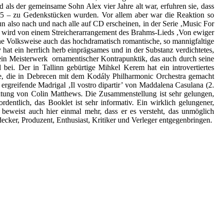
 als der gemeinsame Sohn Alex vier Jahre alt war, erfuhren sie, dass
15 – zu Gedenkstücken wurden. Vor allem aber war die Reaktion so
un also nach und nach alle auf CD erscheinen, in der Serie ‚Music For
bum wird von einem Streicherarrangement des Brahms-Lieds ‚Von ewiger
e Volksweise auch das hochdramatisch romantische, so mannigfaltige
 hat ein herrlich herb einprägsames und in der Substanz verdichtetes,
 ein Meisterwerk ornamentischer Kontrapunktik, das auch durch seine
bei. Der in Tallinn gebürtige Mihkel Kerem hat ein introvertiertes
me, die in Debrecen mit dem Kodály Philharmonic Orchestra gemacht
 ergreifende Madrigal ‚Il vostro dipartir’ von Maddalena Casulana (2.
ichtung von Colin Matthews. Die Zusammenstellung ist sehr gelungen,
rdentlich, das Booklet ist sehr informativ. Ein wirklich gelungener,
beweist auch hier einmal mehr, dass er es versteht, das unmöglich
cker, Produzent, Enthusiast, Kritiker und Verleger entgegenbringen.