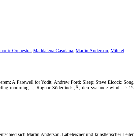
monic Orchestra
,
Maddalena Casulana
,
Martin Anderson
,
Mihkel
Kerem: A Farewell for Yodit; Andrew Ford: Sleep; Steve Elcock: Song
rbidding mourning…; Ragnar Söderlind: ‚Å, den svalande wind…’: 15
entschied sich Martin Anderson, Labeleigner und künstlerischer Leiter