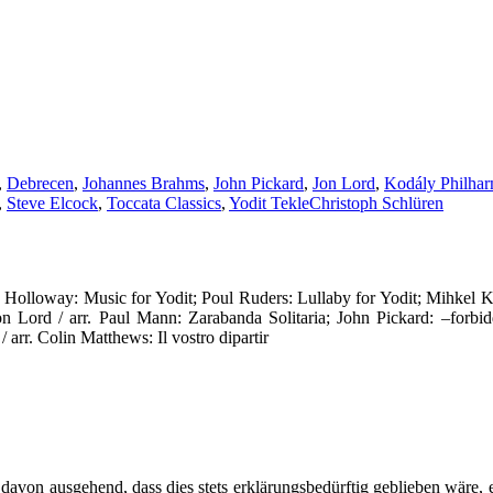
,
Debrecen
,
Johannes Brahms
,
John Pickard
,
Jon Lord
,
Kodály Philhar
,
Steve Elcock
,
Toccata Classics
,
Yodit Tekle
Christoph Schlüren
 Holloway: Music for Yodit; Poul Ruders: Lullaby for Yodit; Mihkel 
Jon Lord / arr. Paul Mann: Zarabanda Solitaria; John Pickard: –fo
rr. Colin Matthews: Il vostro dipartir
h davon ausgehend, dass dies stets erklärungsbedürftig geblieben wäre, 