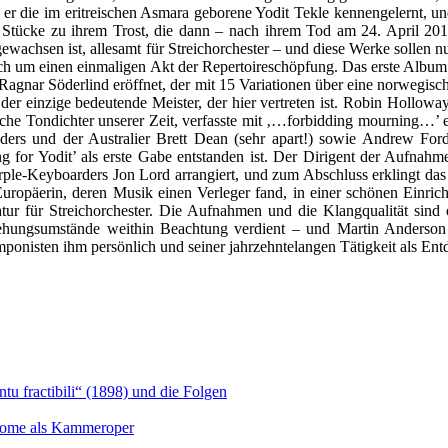
 er die im eritreischen Asmara geborene Yodit Tekle kennengelernt, und
 Stücke zu ihrem Trost, die dann – nach ihrem Tod am 24. April 20
gewachsen ist, allesamt für Streichorchester – und diese Werke sollen n
gleich um einen einmaligen Akt der Repertoireschöpfung. Das erste Al
gnar Söderlind eröffnet, der mit 15 Variationen über eine norwegisch
 der einzige bedeutende Meister, der hier vertreten ist. Robin Holloway
tische Tondichter unserer Zeit, verfasste mit ‚…forbidding mourning…’
ers und der Australier Brett Dean (sehr apart!) sowie Andrew Ford 
 for Yodit’ als erste Gabe entstanden ist. Der Dirigent der Aufnah
urple-Keyboarders Jon Lord arrangiert, und zum Abschluss erklingt das
 Europäerin, deren Musik einen Verleger fand, in einer schönen Einr
tur für Streichorchester. Die Aufnahmen und die Klangqualität sind o
stehungsumstände weithin Beachtung verdient – und Martin Anderson 
nisten ihm persönlich und seiner jahrzehntelangen Tätigkeit als Entde
u fractibili“ (1898) und die Folgen
Salome als Kammeroper