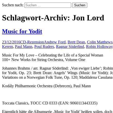
Suchen nach:
Schlagwort-Archiv: Jon Lord
Music for Yodit
23/12/2016
CD-Rezension
Andrew Ford
,
Brett Dean
,
Colin Matthews
Kerem
,
Paul Mann
,
Poul Ruders
,
Ragnar Söderlind
,
Robin Holloway
Music For My Love – Celebrating the Life of a Special Woman
100+ New Works for String Orchestra, Volume One
Johannes Brahms / arr. Ragnar Söderlind: ‚Von ewiger Liebe’; Robin
for Yodit, Op. 23; Brett Dean: Angels’ Wings (Music for Yodit); 
Variations on a Norwegian Folk Tune, Op. 120; Maddalena Casulana / a
Kodály Philharmonic Orchestra (Debrecen), Paul Mann
Toccata Classics, TOCC CD 0333 (EAN: 9060113443335)
Eigentlich hätte die Albumserie ‚Music for Yodit’ heißen sollen, doc