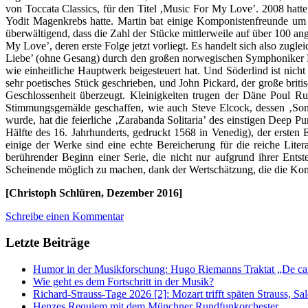
von Toccata Classics, für den Titel ‚Music For My Love’. 2008 hatte
Yodit Magenkrebs hatte. Martin bat einige Komponistenfreunde um
überwältigend, dass die Zahl der Stücke mittlerweile auf über 100 an
My Love’, deren erste Folge jetzt vorliegt. Es handelt sich also zu
Liebe’ (ohne Gesang) durch den großen norwegischen Symphoniker Ra
wie einheitliche Hauptwerk beigesteuert hat. Und Söderlind ist nicht
sehr poetisches Stück geschrieben, und John Pickard, der große bri
Geschlossenheit überzeugt. Kleinigkeiten trugen der Däne Poul Rud
Stimmungsgemälde geschaffen, wie auch Steve Elcock, dessen ‚Song
wurde, hat die feierliche ‚Zarabanda Solitaria’ des einstigen Deep P
Hälfte des 16. Jahrhunderts, gedruckt 1568 in Venedig), der ersten
einige der Werke sind eine echte Bereicherung für die reiche Litera
berührender Beginn einer Serie, die nicht nur aufgrund ihrer Ent
Scheinende möglich zu machen, dank der Wertschätzung, die die Kompo
[Christoph Schlüren, Dezember 2016]
Schreibe einen Kommentar
Letzte Beiträge
Humor in der Musikforschung: Hugo Riemanns Traktat „De cant
Wie geht es dem Fortschritt in der Musik?
Richard-Strauss-Tage 2026 [2]: Mozart trifft späten Strauss, 
Henzes Requiem mit dem Münchner Rundfunkorchester