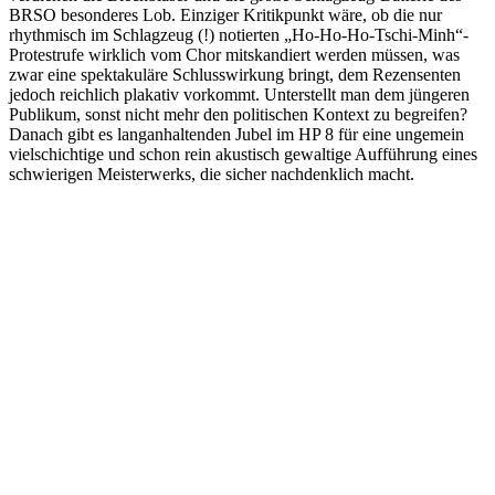
BRSO besonderes Lob. Einziger Kritikpunkt wäre, ob die nur
rhythmisch im Schlagzeug (!) notierten „Ho-Ho-Ho-Tschi-Minh“-
Protestrufe wirklich vom Chor mitskandiert werden müssen, was
zwar eine spektakuläre Schlusswirkung bringt, dem Rezensenten
jedoch reichlich plakativ vorkommt. Unterstellt man dem jüngeren
Publikum, sonst nicht mehr den politischen Kontext zu begreifen?
Danach gibt es langanhaltenden Jubel im HP 8 für eine ungemein
vielschichtige und schon rein akustisch gewaltige Aufführung eines
schwierigen Meisterwerks, die sicher nachdenklich macht.