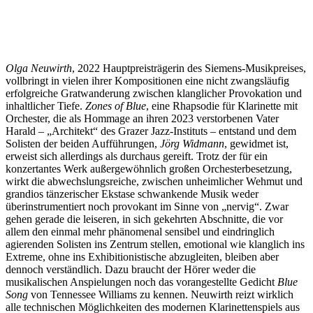
Olga
Neuwirth
, 2022 Hauptpreisträgerin des Siemens-Musikpreises,
vollbringt in vielen ihrer Kompositionen eine nicht zwangsläufig
erfolgreiche Gratwanderung zwischen klanglicher Provokation und
inhaltlicher Tiefe.
Zones of Blue
, eine Rhapsodie für Klarinette mit
Orchester, die als Hommage an ihren 2023 verstorbenen Vater
Harald ‒ „Architekt“ des Grazer Jazz-Instituts ‒ entstand und dem
Solisten der beiden Aufführungen,
Jörg Widmann
, gewidmet ist,
erweist sich allerdings als durchaus gereift. Trotz der für ein
konzertantes Werk außergewöhnlich großen Orchesterbesetzung,
wirkt die abwechslungsreiche, zwischen unheimlicher Wehmut und
grandios tänzerischer Ekstase schwankende Musik weder
überinstrumentiert noch provokant im Sinne von „nervig“. Zwar
gehen gerade die leiseren, in sich gekehrten Abschnitte, die vor
allem den einmal mehr phänomenal sensibel und eindringlich
agierenden Solisten ins Zentrum stellen, emotional wie klanglich ins
Extreme, ohne ins Exhibitionistische abzugleiten, bleiben aber
dennoch verständlich. Dazu braucht der Hörer weder die
musikalischen Anspielungen noch das vorangestellte Gedicht
Blue
Song
von Tennessee Williams zu kennen. Neuwirth reizt wirklich
alle technischen Möglichkeiten des modernen Klarinettenspiels aus