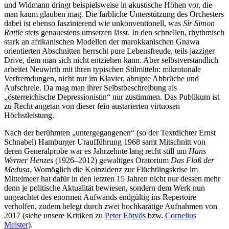
und Widmann dringt beispielsweise in akustische Höhen vor, die
man kaum glauben mag. Die farbliche Unterstützung des Orchesters
dabei ist ebenso faszinierend wie unkonventionell, was
Sir Simon
Rattle
stets genauestens umsetzen lässt. In den schnellen, rhythmisch
stark an afrikanischen Modellen der marokkanischen Gnawa
orientierten Abschnitten herrscht pure Lebensfreude, teils jazziger
Drive, dem man sich nicht entziehen kann. Aber selbstverständlich
arbeitet Neuwirth mit ihren typischen Stilmitteln: mikrotonale
Verfremdungen, nicht nur im Klavier, abrupte Abbrüche und
Aufschreie. Da mag man ihrer Selbstbeschreibung als
„österreichische Depressionistin“ nur zustimmen. Das Publikum ist
zu Recht angetan von dieser fein austarierten virtuosen
Höchstleistung.
Nach der berühmten „untergegangenen“ (so der Textdichter Ernst
Schnabel) Hamburger Uraufführung 1968 samt Mitschnitt von
deren Generalprobe war es Jahrzehnte lang recht still um
Hans
Werner Henzes
(1926‒2012) gewaltiges Oratorium
Das Floß der
Medusa
. Womöglich die Koinzidenz zur Flüchtlingskrise im
Mittelmeer hat dafür in den letzten 15 Jahren nicht nur dessen mehr
denn je politische Aktualität bewiesen, sondern dem Werk nun
ungeachtet des enormen Aufwands endgültig ins Repertoire
verholfen, zudem belegt durch zwei hochkarätige Aufnahmen von
2017 (siehe unsere Kritiken zu
Peter Eötvös
bzw.
Cornelius
Meister
).