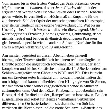
Vom immer bis in den letzten Winkel des Saals präsenten
Georg
Nigl
konnte man erwarten, dass er
Jean-Charles
nicht mit der
ergreifenden Wärme von Fischer-Dieskau oder Dietrich Henschel
geben würde. Er vermittelt ein Höchstmaß an Empathie für die
zunehmende Zahl der Opfer der menschengemachten Katastrophe,
aber steigert zugleich seine eigene Verzweiflung und Wut bis ins
Unerträgliche, ähnlich
Wozzeck
‒ dies sehr überzeugend.
Michael
Rotschopf
ist als Erzähler (
Charon
) großartig glaubwürdig, dabei
niemals neutral und bei den rhythmisch gebundenen Passagen
gleichermaßen perfekt wie die anderen Solisten. Nur hätte für ihn
etwas weniger Verstärkung völlig ausgereicht.
Am meisten begeistert an diesem Abend neben generell
überragender Textverständlichkeit bei einem recht umfänglichen
Libretto jedoch die unglaublich souveräne Realisierung der sehr
komplexen und bis ins Solistische ‒ etwa die 14 „Überlebenden“ am
Schluss ‒ aufgefächerten Chöre des WDR und BR. Dies ist nicht
nur ein Ergebnis guter Einstudierung, sondern gleichermaßen der
umsichtigen und kaum zu überbietenden Klangregie von Sir Simon,
der mit einem seiner bisher engagiertesten Abende in München
auftrumpfen kann. Und der Tölzer Knabenchor gibt ebenfalls sein
Bestes, darf dafür direkt an der „Rampe“ stehen bzw. sitzen. Bei den
ausgefallenen und selbst für Henzes Verhältnisse verblüffend
differenzierten Orchesterfarben dieses dramatischen Stückes
verdienen die Blechbläser und die große Schlagzeug-Batterie des