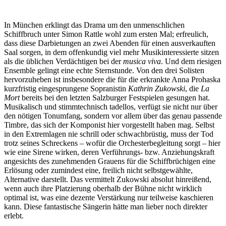
In München erklingt das Drama um den unmenschlichen
Schiffbruch unter Simon Rattle wohl zum ersten Mal; erfreulich,
dass diese Darbietungen an zwei Abenden für einen ausverkauften
Saal sorgen, in dem offenkundig viel mehr Musikinteressierte sitzen
als die üblichen Verdächtigen bei der
musica viva
. Und dem riesigen
Ensemble gelingt eine echte Sternstunde. Von den drei Solisten
hervorzuheben ist insbesondere die für die erkrankte Anna Prohaska
kurzfristig eingesprungene Sopranistin
Kathrin Zukowski
, die
La
Mort
bereits bei den letzten Salzburger Festspielen gesungen hat.
Musikalisch und stimmtechnisch tadellos, verfügt sie nicht nur über
den nötigen Tonumfang, sondern vor allem über das genau passende
Timbre, das sich der Komponist hier vorgestellt haben mag. Selbst
in den Extremlagen nie schrill oder schwachbrüstig, muss der Tod
trotz seines Schreckens ‒ wofür die Orchesterbegleitung sorgt ‒ hier
wie eine Sirene wirken, deren Verführungs- bzw. Anziehungskraft
angesichts des zunehmenden Grauens für die Schiffbrüchigen eine
Erlösung oder zumindest eine, freilich nicht selbstgewählte,
Alternative darstellt. Das vermittelt Zukowski absolut hinreißend,
wenn auch ihre Platzierung oberhalb der Bühne nicht wirklich
optimal ist, was eine dezente Verstärkung nur teilweise kaschieren
kann. Diese fantastische Sängerin hätte man lieber noch direkter
erlebt.