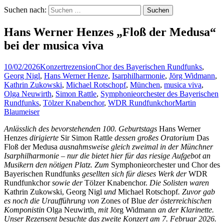
Suchen nach:
Hans Werner Henzes „Floß der Medusa“
bei der musica viva
10/02/2026
Konzertrezension
Chor des Bayerischen Rundfunks
,
Georg Nigl
,
Hans Werner Henze
,
Isarphilharmonie
,
Jörg Widmann
,
Kathrin Zukowski
,
Michael Rotschopf
,
München
,
musica viva
,
Olga Neuwirth
,
Simon Rattle
,
Symphonieorchester des Bayerischen
Rundfunks
,
Tölzer Knabenchor
,
WDR Rundfunkchor
Martin
Blaumeiser
Anlässlich des bevorstehenden 100. Geburtstags
Hans Werner
Henzes
dirigierte
Sir Simon Rattle
dessen großes Oratorium
Das
Floß der Medusa
ausnahmsweise gleich zweimal in der Münchner
Isarphilharmonie ‒ nur die bietet hier für das riesige Aufgebot an
Musikern den nötigen Platz. Zum
Symphonieorchester und Chor des
Bayerischen Rundfunks
gesellten sich für dieses Werk der
WDR
Rundfunkchor
sowie der
Tölzer Knabenchor.
Die Solisten waren
Kathrin Zukowski, Georg Nigl
und
Michael Rotschopf
. Zuvor gab
es noch die Uraufführung von
Zones of Blue
der österreichischen
Komponistin
Olga Neuwirth
, mit
Jörg Widmann
an der Klarinette.
Unser Rezensent besuchte das zweite Konzert am 7. Februar 2026.