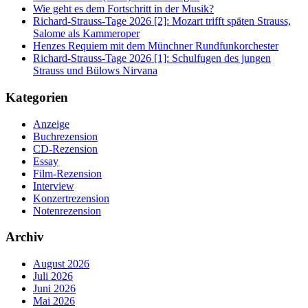
Wie geht es dem Fortschritt in der Musik?
Richard-Strauss-Tage 2026 [2]: Mozart trifft späten Strauss,
Salome als Kammeroper
Henzes Requiem mit dem Münchner Rundfunkorchester
Richard-Strauss-Tage 2026 [1]: Schulfugen des jungen
Strauss und Bülows Nirvana
Kategorien
Anzeige
Buchrezension
CD-Rezension
Essay
Film-Rezension
Interview
Konzertrezension
Notenrezension
Archiv
August 2026
Juli 2026
Juni 2026
Mai 2026