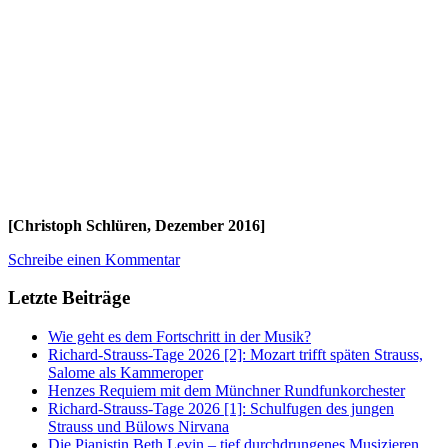
[Christoph Schlüren, Dezember 2016]
Schreibe einen Kommentar
Letzte Beiträge
Wie geht es dem Fortschritt in der Musik?
Richard-Strauss-Tage 2026 [2]: Mozart trifft späten Strauss,
Salome als Kammeroper
Henzes Requiem mit dem Münchner Rundfunkorchester
Richard-Strauss-Tage 2026 [1]: Schulfugen des jungen
Strauss und Bülows Nirvana
Die Pianistin Beth Levin – tief durchdrungenes Musizieren