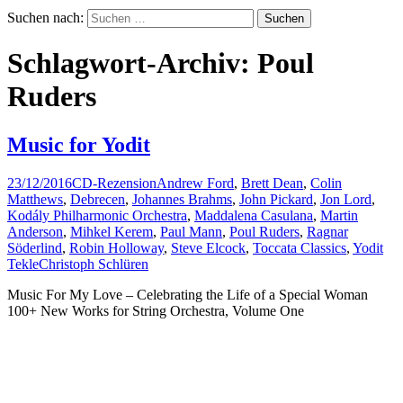
Suchen nach:
Schlagwort-Archiv: Poul
Ruders
Music for Yodit
23/12/2016
CD-Rezension
Andrew Ford
,
Brett Dean
,
Colin
Matthews
,
Debrecen
,
Johannes Brahms
,
John Pickard
,
Jon Lord
,
Kodály Philharmonic Orchestra
,
Maddalena Casulana
,
Martin
Anderson
,
Mihkel Kerem
,
Paul Mann
,
Poul Ruders
,
Ragnar
Söderlind
,
Robin Holloway
,
Steve Elcock
,
Toccata Classics
,
Yodit
Tekle
Christoph Schlüren
Music For My Love – Celebrating the Life of a Special Woman
100+ New Works for String Orchestra, Volume One