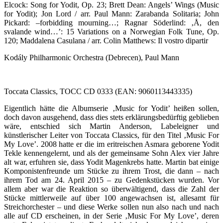
Elcock: Song for Yodit, Op. 23; Brett Dean: Angels’ Wings (Music
for Yodit); Jon Lord / arr. Paul Mann: Zarabanda Solitaria; John
Pickard: –forbidding mourning…; Ragnar Söderlind: ‚Å, den
svalande wind…’: 15 Variations on a Norwegian Folk Tune, Op.
120; Maddalena Casulana / arr. Colin Matthews: Il vostro dipartir
Kodály Philharmonic Orchestra (Debrecen), Paul Mann
Toccata Classics, TOCC CD 0333 (EAN: 9060113443335)
Eigentlich hätte die Albumserie ‚Music for Yodit’ heißen sollen,
doch davon ausgehend, dass dies stets erklärungsbedürftig geblieben
wäre, entschied sich Martin Anderson, Labeleigner und
künstlerischer Leiter von Toccata Classics, für den Titel ‚Music For
My Love’. 2008 hatte er die im eritreischen Asmara geborene Yodit
Tekle kennengelernt, und als der gemeinsame Sohn Alex vier Jahre
alt war, erfuhren sie, dass Yodit Magenkrebs hatte. Martin bat einige
Komponistenfreunde um Stücke zu ihrem Trost, die dann – nach
ihrem Tod am 24. April 2015 – zu Gedenkstücken wurden. Vor
allem aber war die Reaktion so überwältigend, dass die Zahl der
Stücke mittlerweile auf über 100 angewachsen ist, allesamt für
Streichorchester – und diese Werke sollen nun also nach und nach
alle auf CD erscheinen, in der Serie ‚Music For My Love’, deren