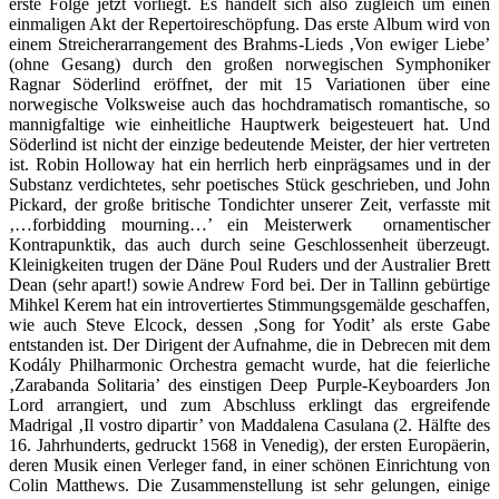
erste Folge jetzt vorliegt. Es handelt sich also zugleich um einen
einmaligen Akt der Repertoireschöpfung. Das erste Album wird von
einem Streicherarrangement des Brahms-Lieds ‚Von ewiger Liebe’
(ohne Gesang) durch den großen norwegischen Symphoniker
Ragnar Söderlind eröffnet, der mit 15 Variationen über eine
norwegische Volksweise auch das hochdramatisch romantische, so
mannigfaltige wie einheitliche Hauptwerk beigesteuert hat. Und
Söderlind ist nicht der einzige bedeutende Meister, der hier vertreten
ist. Robin Holloway hat ein herrlich herb einprägsames und in der
Substanz verdichtetes, sehr poetisches Stück geschrieben, und John
Pickard, der große britische Tondichter unserer Zeit, verfasste mit
‚…forbidding mourning…’ ein Meisterwerk ornamentischer
Kontrapunktik, das auch durch seine Geschlossenheit überzeugt.
Kleinigkeiten trugen der Däne Poul Ruders und der Australier Brett
Dean (sehr apart!) sowie Andrew Ford bei. Der in Tallinn gebürtige
Mihkel Kerem hat ein introvertiertes Stimmungsgemälde geschaffen,
wie auch Steve Elcock, dessen ‚Song for Yodit’ als erste Gabe
entstanden ist. Der Dirigent der Aufnahme, die in Debrecen mit dem
Kodály Philharmonic Orchestra gemacht wurde, hat die feierliche
‚Zarabanda Solitaria’ des einstigen Deep Purple-Keyboarders Jon
Lord arrangiert, und zum Abschluss erklingt das ergreifende
Madrigal ‚Il vostro dipartir’ von Maddalena Casulana (2. Hälfte des
16. Jahrhunderts, gedruckt 1568 in Venedig), der ersten Europäerin,
deren Musik einen Verleger fand, in einer schönen Einrichtung von
Colin Matthews. Die Zusammenstellung ist sehr gelungen, einige