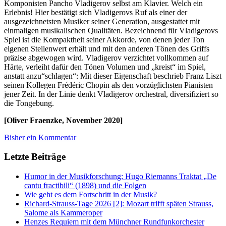
Komponisten Pancho Vladigerov selbst am Klavier. Welch ein
Erlebnis! Hier bestätigt sich Vladigerovs Ruf als einer der
ausgezeichnetsten Musiker seiner Generation, ausgestattet mit
einmaligen musikalischen Qualitäten. Bezeichnend für Vladigerovs
Spiel ist die Kompaktheit seiner Akkorde, von denen jeder Ton
eigenen Stellenwert erhält und mit den anderen Tönen des Griffs
präzise abgewogen wird. Vladigerov verzichtet vollkommen auf
Härte, verleiht dafür den Tönen Volumen und „kreist“ im Spiel,
anstatt anzu“schlagen“: Mit dieser Eigenschaft beschrieb Franz Liszt
seinen Kollegen Frédéric Chopin als den vorzüglichsten Pianisten
jener Zeit. In der Linie denkt Vladigerov orchestral, diversifiziert so
die Tongebung.
[Oliver Fraenzke, November 2020]
Bisher ein Kommentar
Letzte Beiträge
Humor in der Musikforschung: Hugo Riemanns Traktat „De
cantu fractibili“ (1898) und die Folgen
Wie geht es dem Fortschritt in der Musik?
Richard-Strauss-Tage 2026 [2]: Mozart trifft späten Strauss,
Salome als Kammeroper
Henzes Requiem mit dem Münchner Rundfunkorchester