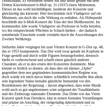
Deutschland. Er verfeinerte seinen Stil und setzte gerade mit dem
Dritten Klavierkonzert b-Moll op. 31 (1937) einen Meilenstein.
Dieses ist das wohl leichtfüßigste, luzideste der Konzerte und
gleichzeitig das kürzeste: Hier beschränkte sich Vladigerov auf ein
Minimum, um doch die volle Wirkung zu entfalten. Als Höhepunkt
beschließt das b-Moll-Konzert die Trias der drei Mollkonzerte. Im
kommenden Jahr wurde Vladigerov als Professor in Sofia berufen,
wo ihn entsprechende Pflichten in Schach hielten – der dadurch
entstehende Einschnitt wurde verstärkt durch die Auswirkungen des
Zweiten Weltkriegs.
Siebzehn Jahre vergingen bis zum Vierten Konzert in G-Dur op. 48,
das er 1953 komponierte. Das Dur wird zwar gerade im Kopfsatz in
Frage gestellt und durch wilde Figuren herausgefordert, dennoch
bleibt es vorherrschend und schafft einen gänzlich anderen
Charakter, als er in den ersten drei Konzerten dominierte. Man
könnte es freilich so deuten, als dass dies ein kleines „Opfer“
gegenüber dem neu gegründeten kommunistischen Regime war,
doch würde ich mich davor hüten: schließlich verschaffte ihm allein
sein legendärer Status beinahe gänzliche Immunität vor den
Restriktionen der Regierung – davon abgesehen, dass seine Musik
wohl auch so gut angekommen wäre aufgrund der Tonalitätsbasis
und des Einbezugs nationaler Elemente. Das Dritte wie das Vierte
Konzert spielt Ivan Drenikov, klar in seinen formalen Vorstellungen
und präzise im Anschlag, der vielgestaltig daherkommt und zu