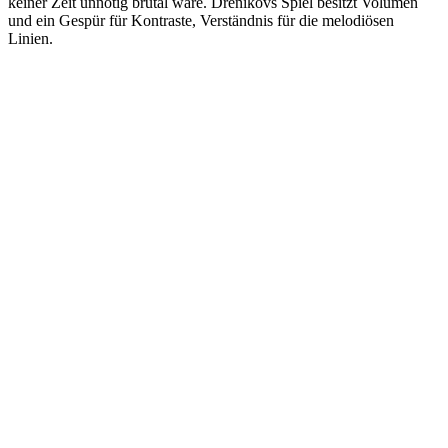
keiner Zeit unnötig brutal wäre. Drenikovs Spiel besitzt Volumen
und ein Gespür für Kontraste, Verständnis für die melodiösen
Linien.