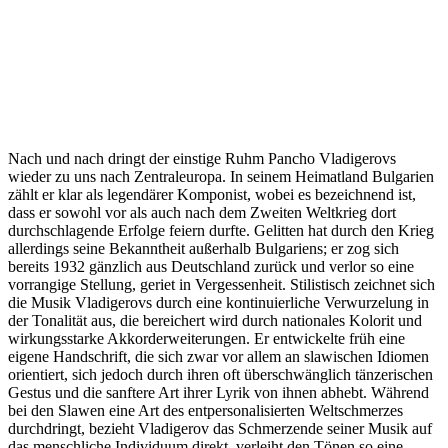
Nach und nach dringt der einstige Ruhm Pancho Vladigerovs
wieder zu uns nach Zentraleuropa. In seinem Heimatland Bulgarien
zählt er klar als legendärer Komponist, wobei es bezeichnend ist,
dass er sowohl vor als auch nach dem Zweiten Weltkrieg dort
durchschlagende Erfolge feiern durfte. Gelitten hat durch den Krieg
allerdings seine Bekanntheit außerhalb Bulgariens; er zog sich
bereits 1932 gänzlich aus Deutschland zurück und verlor so eine
vorrangige Stellung, geriet in Vergessenheit. Stilistisch zeichnet sich
die Musik Vladigerovs durch eine kontinuierliche Verwurzelung in
der Tonalität aus, die bereichert wird durch nationales Kolorit und
wirkungsstarke Akkorderweiterungen. Er entwickelte früh eine
eigene Handschrift, die sich zwar vor allem an slawischen Idiomen
orientiert, sich jedoch durch ihren oft überschwänglich tänzerischen
Gestus und die sanftere Art ihrer Lyrik von ihnen abhebt. Während
bei den Slawen eine Art des entpersonalisierten Weltschmerzes
durchdringt, bezieht Vladigerov das Schmerzende seiner Musik auf
das menschliche Individuum direkt, verleiht den Tönen so eine