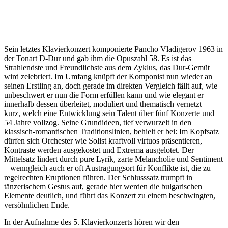
Sein letztes Klavierkonzert komponierte Pancho Vladigerov 1963 in
der Tonart D-Dur und gab ihm die Opuszahl 58. Es ist das
Strahlendste und Freundlichste aus dem Zyklus, das Dur-Gemüt
wird zelebriert. Im Umfang knüpft der Komponist nun wieder an
seinen Erstling an, doch gerade im direkten Vergleich fällt auf, wie
unbeschwert er nun die Form erfüllen kann und wie elegant er
innerhalb dessen überleitet, moduliert und thematisch vernetzt –
kurz, welch eine Entwicklung sein Talent über fünf Konzerte und
54 Jahre vollzog. Seine Grundideen, tief verwurzelt in den
klassisch-romantischen Traditionslinien, behielt er bei: Im Kopfsatz
dürfen sich Orchester wie Solist kraftvoll virtuos präsentieren,
Kontraste werden ausgekostet und Extrema ausgelotet. Der
Mittelsatz lindert durch pure Lyrik, zarte Melancholie und Sentiment
– wenngleich auch er oft Austragungsort für Konflikte ist, die zu
regelrechten Eruptionen führen. Der Schlusssatz trumpft in
tänzerischem Gestus auf, gerade hier werden die bulgarischen
Elemente deutlich, und führt das Konzert zu einem beschwingten,
versöhnlichen Ende.
In der Aufnahme des 5. Klavierkonzerts hören wir den