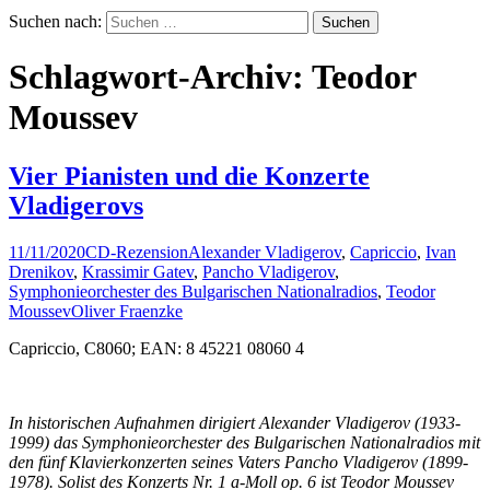
Suchen nach:
Schlagwort-Archiv: Teodor
Moussev
Vier Pianisten und die Konzerte
Vladigerovs
11/11/2020
CD-Rezension
Alexander Vladigerov
,
Capriccio
,
Ivan
Drenikov
,
Krassimir Gatev
,
Pancho Vladigerov
,
Symphonieorchester des Bulgarischen Nationalradios
,
Teodor
Moussev
Oliver Fraenzke
Capriccio, C8060; EAN: 8 45221 08060 4
In historischen Aufnahmen dirigiert Alexander Vladigerov (1933-
1999) das Symphonieorchester des Bulgarischen Nationalradios mit
den fünf Klavierkonzerten seines Vaters Pancho Vladigerov (1899-
1978). Solist des Konzerts Nr. 1 a-Moll op. 6 ist Teodor Moussev