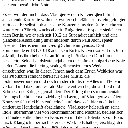
packend persönliche Note.
Es verwundert nicht, dass Vladigerov dem Klavier gleich fünf
ausladende Konzerte widmete, war er schließlich selbst ein gefragter
Virtuose: Er selbst hob alle seine Konzerte aus der Taufe. Geboren
wurde er in Zürich, wuchs aber in Bulgarien auf; später siedelte er
nach Berlin, wo er sich seit 1912 als Stipendiat aufhielt und eine
glänzende Ausbildung unter anderem durch Paul Juon, später
Friedrich Gernsheim und Georg Schumann genoss. Dort
komponierte er 1917/1918 auch sein Erstes Klavierkonzert op. 6 in
a-Moll, das ihm bei der Uraufführung in Sofia den Durchbruch
bescherte. Seine Landsleute bejubelten die spürbar bulgarische Note
in den Tönen, die in ein gewaltig dimensioniertes Werk
eingebunden war. In diesen Jahren nach dem Ersten Weltkrieg war
das Publikum schlicht bereit für diese Musik, die
traditionsverbunden und doch modern tönte, die Altes mit Neuem
verband und dazu orchestrale Mächte entfesselte, die an Leid und
Schmerz des Krieges gemahnten. Der Erfolg dieses monumentalen
Erstlings bleibt nachvollziehbar; im Bezug auf Vladigerovs spätere
Konzerte fällt rückblickend jedoch auf, dass sich hier noch keine
eindeutige Handschrift abzeichnete. Vladigerov hält sich an seine
Idole, übernimmt viel von Rachmaninoff und Medtner, bedient sich
im Finale deutlich bei den Konzerten und dem Totentanz von Franz
Liszt. Klanglich überfrachtet er das Werk teils haltlos, erschlägt den
Hörer mit Wucht und Brutalität. Dies wird gerade in der