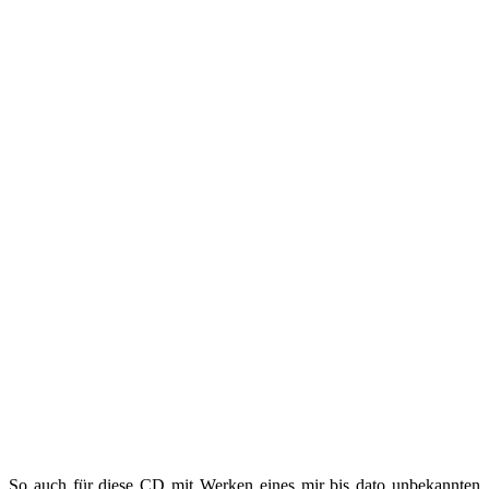
So auch für diese CD mit Werken eines mir bis dato unbekannten