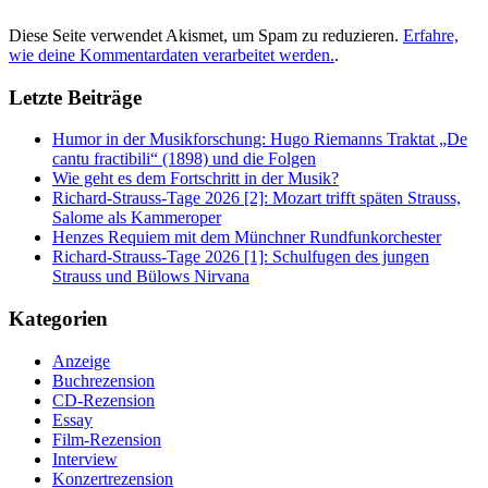
Diese Seite verwendet Akismet, um Spam zu reduzieren.
Erfahre,
wie deine Kommentardaten verarbeitet werden.
.
Letzte Beiträge
Humor in der Musikforschung: Hugo Riemanns Traktat „De
cantu fractibili“ (1898) und die Folgen
Wie geht es dem Fortschritt in der Musik?
Richard-Strauss-Tage 2026 [2]: Mozart trifft späten Strauss,
Salome als Kammeroper
Henzes Requiem mit dem Münchner Rundfunkorchester
Richard-Strauss-Tage 2026 [1]: Schulfugen des jungen
Strauss und Bülows Nirvana
Kategorien
Anzeige
Buchrezension
CD-Rezension
Essay
Film-Rezension
Interview
Konzertrezension