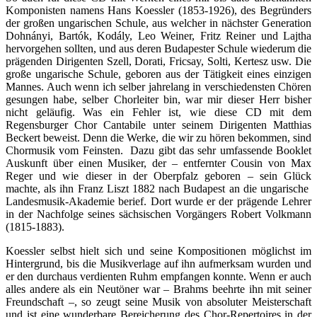
Komponisten namens Hans Koessler (1853-1926), des Begründers
der großen ungarischen Schule, aus welcher in nächster Generation
Dohnányi, Bartók, Kodály, Leo Weiner, Fritz Reiner und Lajtha
hervorgehen sollten, und aus deren Budapester Schule wiederum die
prägenden Dirigenten Szell, Dorati, Fricsay, Solti, Kertesz usw. Die
große ungarische Schule, geboren aus der Tätigkeit eines einzigen
Mannes. Auch wenn ich selber jahrelang in verschiedensten Chören
gesungen habe, selber Chorleiter bin, war mir dieser Herr bisher
nicht geläufig. Was ein Fehler ist, wie diese CD mit dem
Regensburger Chor Cantabile unter seinem Dirigenten Matthias
Beckert beweist. Denn die Werke, die wir zu hören bekommen, sind
Chormusik vom Feinsten. Dazu gibt das sehr umfassende Booklet
Auskunft über einen Musiker, der – entfernter Cousin von Max
Reger und wie dieser in der Oberpfalz geboren – sein Glück
machte, als ihn Franz Liszt 1882 nach Budapest an die ungarische
Landesmusik-Akademie berief. Dort wurde er der prägende Lehrer
in der Nachfolge seines sächsischen Vorgängers Robert Volkmann
(1815-1883).
Koessler selbst hielt sich und seine Kompositionen möglichst im
Hintergrund, bis die Musikverlage auf ihn aufmerksam wurden und
er den durchaus verdienten Ruhm empfangen konnte. Wenn er auch
alles andere als ein Neutöner war – Brahms beehrte ihn mit seiner
Freundschaft –, so zeugt seine Musik von absoluter Meisterschaft
und ist eine wunderbare Bereicherung des Chor-Repertoires in der