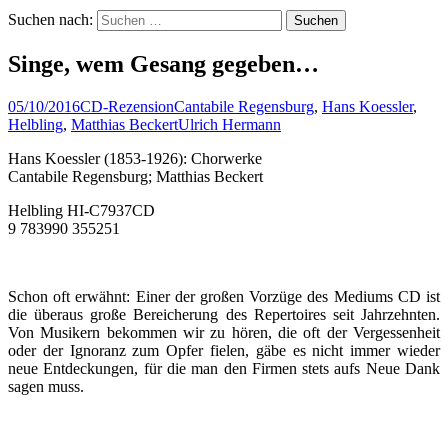
Suchen nach:
Singe, wem Gesang gegeben…
05/10/2016
CD-Rezension
Cantabile Regensburg
,
Hans Koessler
,
Helbling
,
Matthias Beckert
Ulrich Hermann
Hans Koessler (1853-1926): Chorwerke
Cantabile Regensburg; Matthias Beckert
Helbling HI-C7937CD
9 783990 355251
Schon oft erwähnt: Einer der großen Vorzüge des Mediums CD ist
die überaus große Bereicherung des Repertoires seit Jahrzehnten.
Von Musikern bekommen wir zu hören, die oft der Vergessenheit
oder der Ignoranz zum Opfer fielen, gäbe es nicht immer wieder
neue Entdeckungen, für die man den Firmen stets aufs Neue Dank
sagen muss.