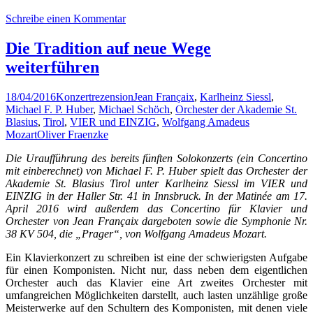
Schreibe einen Kommentar
Die Tradition auf neue Wege
weiterführen
18/04/2016
Konzertrezension
Jean Françaix
,
Karlheinz Siessl
,
Michael F. P. Huber
,
Michael Schöch
,
Orchester der Akademie St.
Blasius
,
Tirol
,
VIER und EINZIG
,
Wolfgang Amadeus
Mozart
Oliver Fraenzke
Die Uraufführung des bereits fünften Solokonzerts (ein Concertino
mit einberechnet) von Michael F. P. Huber spielt das Orchester der
Akademie St. Blasius Tirol unter Karlheinz Siessl im VIER und
EINZIG in der Haller Str. 41 in Innsbruck. In der Matinée am 17.
April 2016 wird außerdem das Concertino für Klavier und
Orchester von Jean Françaix dargeboten sowie die Symphonie Nr.
38 KV 504, die „Prager“, von Wolfgang Amadeus Mozart.
Ein Klavierkonzert zu schreiben ist eine der schwierigsten Aufgabe
für einen Komponisten. Nicht nur, dass neben dem eigentlichen
Orchester auch das Klavier eine Art zweites Orchester mit
umfangreichen Möglichkeiten darstellt, auch lasten unzählige große
Meisterwerke auf den Schultern des Komponisten, mit denen viele