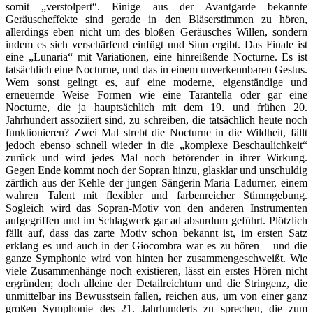
somit „verstolpert“. Einige aus der Avantgarde bekannte
Geräuscheffekte sind gerade in den Bläserstimmen zu hören,
allerdings eben nicht um des bloßen Geräusches Willen, sondern
indem es sich verschärfend einfügt und Sinn ergibt. Das Finale ist
eine „Lunaria“ mit Variationen, eine hinreißende Nocturne. Es ist
tatsächlich eine Nocturne, und das in einem unverkennbaren Gestus.
Wem sonst gelingt es, auf eine moderne, eigenständige und
erneuernde Weise Formen wie eine Tarantella oder gar eine
Nocturne, die ja hauptsächlich mit dem 19. und frühen 20.
Jahrhundert assoziiert sind, zu schreiben, die tatsächlich heute noch
funktionieren? Zwei Mal strebt die Nocturne in die Wildheit, fällt
jedoch ebenso schnell wieder in die „komplexe Beschaulichkeit“
zurück und wird jedes Mal noch betörender in ihrer Wirkung.
Gegen Ende kommt noch der Sopran hinzu, glasklar und unschuldig
zärtlich aus der Kehle der jungen Sängerin Maria Ladurner, einem
wahren Talent mit flexibler und farbenreicher Stimmgebung.
Sogleich wird das Sopran-Motiv von den anderen Instrumenten
aufgegriffen und im Schlagwerk gar ad absurdum geführt. Plötzlich
fällt auf, dass das zarte Motiv schon bekannt ist, im ersten Satz
erklang es und auch in der Giocombra war es zu hören – und die
ganze Symphonie wird von hinten her zusammengeschweißt. Wie
viele Zusammenhänge noch existieren, lässt ein erstes Hören nicht
ergründen; doch alleine der Detailreichtum und die Stringenz, die
unmittelbar ins Bewusstsein fallen, reichen aus, um von einer ganz
großen Symphonie des 21. Jahrhunderts zu sprechen, die zum