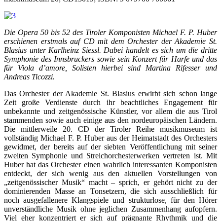
Die Opera 50 bis 52 des Tiroler Komponisten Michael F. P. Huber
erschienen erstmals auf CD mit dem Orchester der Akademie St.
Blasius unter Karlheinz Siessl. Dabei handelt es sich um die dritte
Symphonie des Innsbruckers sowie sein Konzert für Harfe und das
für Viola d’amore, Solisten hierbei sind Martina Rifesser und
Andreas Ticozzi.
Das Orchester der Akademie St. Blasius erwirbt sich schon lange
Zeit große Verdienste durch ihr beachtliches Engagement für
unbekannte und zeitgenössische Künstler, vor allem die aus Tirol
stammenden sowie auch einige aus den nordeuropäischen Ländern.
Die mittlerweile 20. CD der Tiroler Reihe musikmuseum ist
vollständig Michael F. P. Huber aus der Heimatstadt des Orchesters
gewidmet, der bereits auf der siebten Veröffentlichung mit seiner
zweiten Symphonie und Streichorchesterwerken vertreten ist. Mit
Huber hat das Orchester einen wahrlich interessanten Komponisten
entdeckt, der sich wenig aus den aktuellen Vorstellungen von
„zeitgenössischer Musik“ macht – sprich, er gehört nicht zu der
dominierenden Masse an Tonsetzern, die sich ausschließlich für
noch ausgefallenere Klangspiele und strukturlose, für den Hörer
unverständliche Musik ohne jeglichen Zusammenhang aufopfern.
Viel eher konzentriert er sich auf prägnante Rhythmik und die