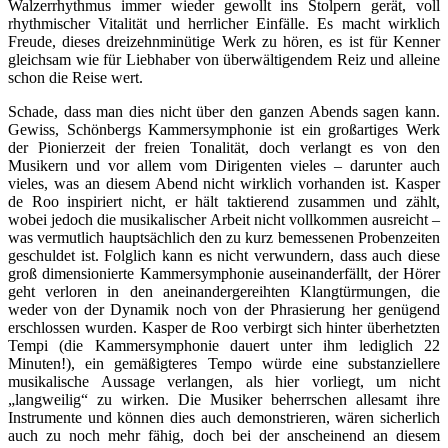
Walzerrhythmus immer wieder gewollt ins Stolpern gerät, voll
rhythmischer Vitalität und herrlicher Einfälle. Es macht wirklich
Freude, dieses dreizehnminütige Werk zu hören, es ist für Kenner
gleichsam wie für Liebhaber von überwältigendem Reiz und alleine
schon die Reise wert.
Schade, dass man dies nicht über den ganzen Abends sagen kann.
Gewiss, Schönbergs Kammersymphonie ist ein großartiges Werk
der Pionierzeit der freien Tonalität, doch verlangt es von den
Musikern und vor allem vom Dirigenten vieles – darunter auch
vieles, was an diesem Abend nicht wirklich vorhanden ist. Kasper
de Roo inspiriert nicht, er hält taktierend zusammen und zählt,
wobei jedoch die musikalischer Arbeit nicht vollkommen ausreicht –
was vermutlich hauptsächlich den zu kurz bemessenen Probenzeiten
geschuldet ist. Folglich kann es nicht verwundern, dass auch diese
groß dimensionierte Kammersymphonie auseinanderfällt, der Hörer
geht verloren in den aneinandergereihten Klangtürmungen, die
weder von der Dynamik noch von der Phrasierung her genügend
erschlossen wurden. Kasper de Roo verbirgt sich hinter überhetzten
Tempi (die Kammersymphonie dauert unter ihm lediglich 22
Minuten!), ein gemäßigteres Tempo würde eine substanziellere
musikalische Aussage verlangen, als hier vorliegt, um nicht
„langweilig“ zu wirken. Die Musiker beherrschen allesamt ihre
Instrumente und können dies auch demonstrieren, wären sicherlich
auch zu noch mehr fähig, doch bei der anscheinend an diesem