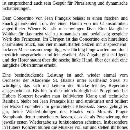
ist entsprechend auch sein Gespür für Phrasierung und dynamische
Schattierungen.
Dem Concertino von Jean Françaix belässt er einen frischen und
knackig-markanten Ton, der einen Hauch von ins Chansonmilieu
abgedrifteter Wiener Klassik mitschwingen lässt: Eine klangliche
Wohltat für das meist viel zu romantisch und pedallastig gespielte
Werk des Franzosen. Im Übrigen ist das Concertino ein hinreißend
charmantes Stück, aus vier miniaturhaften Sätzen mit ansprechend-
lockerer Muse zusammengefügt, wie flüchtig hingeworfen und doch
merklich ausgearbeitet und fein ziseliert. Als Zugabe gibt es Ligeti,
und der Hörer staunt über die rasche linke Hand, über der sich eine
sangliche Oberstimme erhebt.
Eine beeindruckende Leistung ist auch wieder einmal vom
Orchester der Akademie St. Blasius unter Karlheinz Siessl zu
würdigen, das sich mit keinem der Stücke leichtes Repertoire
ausgesucht hat. Bis hin in die undurchdringlichste Polyphonie bei
Hubers Konzert bewahrt man kultivierten Klang und technische
Reinheit, bleibt bei Jean Françaix klar und strukturiert und brilliert
bei Mozart vor allem im gefürchteten Bläsersatz. Siessl gelingt es
gar, beide Wiederholungen des Finales von Mozarts Prager
Symphonie derart entstehen zu lassen, dass sie als Potenzierung der
jeweils ersten Wiedergabe zu funktionieren scheinen. Insbesondere
in Hubers Konzert blühen die Musiker voll auf und stellen ihr hohes