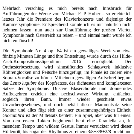
Mehrfach verschlug es mich bereits nach Innsbruck für
Aufführungen der Werke von Michael F. P. Huber – so erlebte ich
letztes Jahr die Premiere des Klavierkonzerts und diejenige der
Kammersymphonie. Entsprechend konnte ich es mir natürlich nicht
nehmen lassen, nun auch zur Uraufführung der großen Vierten
Symphonie nach Österreich zu reisen – und einmal mehr wurde ich
nicht enttäuscht!
Die Symphonie Nr. 4 op. 64 ist ein gewaltiges Werk von etwa
fünfzig Minuten Länge und ihre Entstehung wurde durch das Hilde-
Zach-Kompositionsstipendium 2016 ermöglicht. Der
Orchesterbesetzung wird sinnstiftendes Schlagwerk inklusive
Röhrenglocken und Peitsche hinzugefügt, im Finale ist zudem eine
Sopran-Vocalise zu hören. Mit einem gewaltigen Aufschrei beginnt
das
Lento lugubre
des Kopfsatzes, des dichtesten und komplexesten
Satzes der Symphonie. Düstere Bläserchoräle und donnerndes
Aufbegehren erzielen eine pechschwarze Wirkung, entfachen
sogleich ihren Bann. Immer wieder geschieht etwas
Unvorhergesehenes, und doch behält dieser Mammutsatz seine
Kontur und alles fügt sich zu einer zusammengehörigen Einheit.
Giocombra
ist der Mittelsatz betitelt: Ein Spiel, aber was für eines!
Von den ersten Takten beginnend hebt eine Tarantella an, in
rasendem Tempo und wildem Gestus. Immer verrückter wird dieser
Höllenritt, bis sogar der Rhythmus zu einem 3/8+3/8+2/8 bricht und