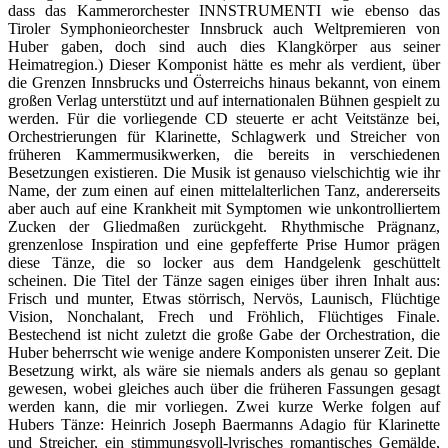
dass das
Kammerorchester INNSTRUMENTI wie ebenso das
Tiroler Symphonieorchester Innsbruck auch Weltpremieren von
Huber gaben, doch sind auch dies Klangkörper aus seiner
Heimatregion.
) Dieser Komponist hätte es mehr als verdient, über
die Grenzen Innsbrucks und Österreichs hinaus bekannt, von einem
großen Verlag unterstützt und auf internationalen Bühnen gespielt zu
werden. Für die vorliegende CD steuerte er acht Veitstänze bei,
Orchestrierungen für Klarinette, Schlagwerk und Streicher von
früheren Kammermusikwerken, die bereits in verschiedenen
Besetzungen existieren. Die Musik ist genauso vielschichtig wie ihr
Name, der zum einen auf einen mittelalterlichen Tanz, andererseits
aber auch auf eine Krankheit mit Symptomen wie unkontrolliertem
Zucken der Gliedmaßen zurückgeht. Rhythmische Prägnanz,
grenzenlose Inspiration und eine gepfefferte Prise Humor prägen
diese Tänze, die so locker aus dem Handgelenk geschüttelt
scheinen. Die Titel der Tänze sagen einiges über ihren Inhalt aus:
Frisch und munter, Etwas störrisch, Nervös, Launisch, Flüchtige
Vision, Nonchalant, Frech und Fröhlich, Flüchtiges Finale.
Bestechend ist nicht zuletzt die große Gabe der Orchestration, die
Huber beherrscht wie wenige andere Komponisten unserer Zeit. Die
Besetzung wirkt, als wäre sie niemals anders als genau so geplant
gewesen, wobei gleiches auch über die früheren Fassungen gesagt
werden kann, die mir vorliegen. Zwei kurze Werke folgen auf
Hubers Tänze: Heinrich Joseph Baermanns Adagio für Klarinette
und Streicher, ein stimmungsvoll-lyrisches romantisches Gemälde,