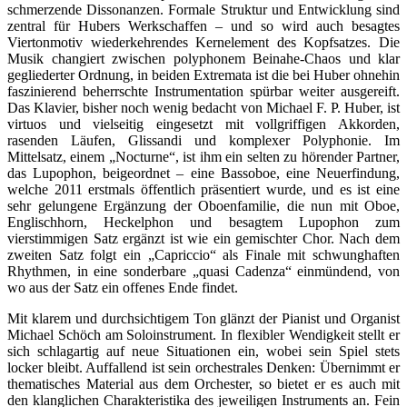
schmerzende Dissonanzen. Formale Struktur und Entwicklung sind
zentral für Hubers Werkschaffen – und so wird auch besagtes
Viertonmotiv wiederkehrendes Kernelement des Kopfsatzes. Die
Musik changiert zwischen polyphonem Beinahe-Chaos und klar
gegliederter Ordnung, in beiden Extremata ist die bei Huber ohnehin
faszinierend beherrschte Instrumentation spürbar weiter ausgereift.
Das Klavier, bisher noch wenig bedacht von Michael F. P. Huber, ist
virtuos und vielseitig eingesetzt mit vollgriffigen Akkorden,
rasenden Läufen, Glissandi und komplexer Polyphonie. Im
Mittelsatz, einem „Nocturne“, ist ihm ein selten zu hörender Partner,
das Lupophon, beigeordnet – eine Bassoboe, eine Neuerfindung,
welche 2011 erstmals öffentlich präsentiert wurde, und es ist eine
sehr gelungene Ergänzung der Oboenfamilie, die nun mit Oboe,
Englischhorn, Heckelphon und besagtem Lupophon zum
vierstimmigen Satz ergänzt ist wie ein gemischter Chor. Nach dem
zweiten Satz folgt ein „Capriccio“ als Finale mit schwunghaften
Rhythmen, in eine sonderbare „quasi Cadenza“ einmündend, von
wo aus der Satz ein offenes Ende findet.
Mit klarem und durchsichtigem Ton glänzt der Pianist und Organist
Michael Schöch am Soloinstrument. In flexibler Wendigkeit stellt er
sich schlagartig auf neue Situationen ein, wobei sein Spiel stets
locker bleibt. Auffallend ist sein orchestrales Denken: Übernimmt er
thematisches Material aus dem Orchester, so bietet er es auch mit
den klanglichen Charakteristika des jeweiligen Instruments an. Fein