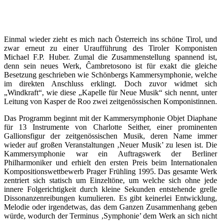
Einmal wieder zieht es mich nach Österreich ins schöne Tirol, und
zwar erneut zu einer Uraufführung des Tiroler Komponisten
Michael F.P. Huber. Zumal die Zusammenstellung spannend ist,
denn sein neues Werk, Ĉambretosono ist für exakt die gleiche
Besetzung geschrieben wie Schönbergs Kammersymphonie, welche
im direkten Anschluss erklingt. Doch zuvor widmet sich
„Windkraft“, wie diese „Kapelle für Neue Musik“ sich nennt, unter
Leitung von Kasper de Roo zwei zeitgenössischen Komponistinnen.
Das Programm beginnt mit der Kammersymphonie Objet Diaphane
für 13 Instrumente von Charlotte Seither, einer prominenten
Gallionsfigur der zeitgenössischen Musik, deren Name immer
wieder auf großen Veranstaltungen ‚Neuer Musik’ zu lesen ist. Die
Kammersymphonie war ein Auftragswerk der Berliner
Philharmoniker und erhielt den ersten Preis beim Internationalen
Kompositionswettbewerb Prager Frühling 1995. Das gesamte Werk
zentriert sich statisch um Einzeltöne, um welche sich ohne jede
innere Folgerichtigkeit durch kleine Sekunden entstehende grelle
Dissonanzenreibungen kumulieren. Es gibt keinerlei Entwicklung,
Melodie oder irgendetwas, das dem Ganzen Zusammenhang geben
würde, wodurch der Terminus ‚Symphonie’ dem Werk an sich nicht