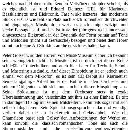
welches nach Hubers mitreißenden Veitstänzen simpler scheint, als
es eigentlich ist, und Eduard Demetz‘ UE1 für Klarinette,
Bassklarinette und Elektronik. Fast wirkt letzteres, das modernste
Stück der CD wie fehl am Platz nach solch romantisch durchwehter
und eingängiger Musik, doch weist es auch einige witzige und
kecke Passagen auf, und es ist trotz der (übrigens recht interessant
eingesetzten) Elektronik in der Dynamik der Form primär auf Töne
und Melodien (nicht auf Geräusche) bezogen und bietet dem Hörer
somit noch eine Art Struktur, an die er sich festhalten kann.
Peter Golser wird den Hörern von MusikMuseum sicherlich bekannt
sein, wenngleich nicht als Musiker, ist er doch bei dieser Reihe
schließlich Tontechniker, und auch hier ist er für Technik, Schnitt
und Mastering zuständig. Auf dieser Einspielung ist er jedoch auch
einmal vor dem Mikrofon, es ist sein CD-Debüt als Klarinettist.
Seine langjährige Arbeit hinter der Bühne mit dem Orchester und
seinem Dirigenten zahlt sich nun auch in dieser Einspielung aus.
Seine Solostimme ist mit dem Orchester stets in exakt
Übereinstimmung und verschmilzt mit ihm zu einer Einheit. Er tritt
in ständigen Dialog mit seinen Mitstreitern, kann teils sogar mit sich
selbst dialogisieren. Sein Spiel ist ausgesprochen klar und wendig,
verliert dabei nie an Lockerheit und Gelassenheit. Wie ein
Chamäleon passt sich Golser den Anforderungen der Werke an,
kann sowohl die klassisch-romantischen Töne als auch die
Stimmungsbilder und die vielseitig-epochenübergreifenden