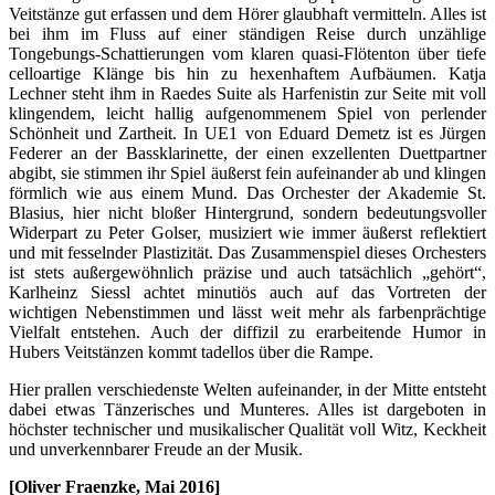
Veitstänze gut erfassen und dem Hörer glaubhaft vermitteln. Alles ist
bei ihm im Fluss auf einer ständigen Reise durch unzählige
Tongebungs-Schattierungen vom klaren quasi-Flötenton über tiefe
celloartige Klänge bis hin zu hexenhaftem Aufbäumen. Katja
Lechner steht ihm in Raedes Suite als Harfenistin zur Seite mit voll
klingendem, leicht hallig aufgenommenem Spiel von perlender
Schönheit und Zartheit. In UE1 von Eduard Demetz ist es Jürgen
Federer an der Bassklarinette, der einen exzellenten Duettpartner
abgibt, sie stimmen ihr Spiel äußerst fein aufeinander ab und klingen
förmlich wie aus einem Mund. Das Orchester der Akademie St.
Blasius, hier nicht bloßer Hintergrund, sondern bedeutungsvoller
Widerpart zu Peter Golser, musiziert wie immer äußerst reflektiert
und mit fesselnder Plastizität. Das Zusammenspiel dieses Orchesters
ist stets außergewöhnlich präzise und auch tatsächlich „gehört“,
Karlheinz Siessl achtet minutiös auch auf das Vortreten der
wichtigen Nebenstimmen und lässt weit mehr als farbenprächtige
Vielfalt entstehen. Auch der diffizil zu erarbeitende Humor in
Hubers Veitstänzen kommt tadellos über die Rampe.
Hier prallen verschiedenste Welten aufeinander, in der Mitte entsteht
dabei etwas Tänzerisches und Munteres. Alles ist dargeboten in
höchster technischer und musikalischer Qualität voll Witz, Keckheit
und unverkennbarer Freude an der Musik.
[Oliver Fraenzke, Mai 2016]