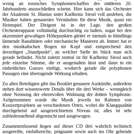
wenig an russisches Symphonieschaffen des mittleren 20.
Jahrhunderts anzuschließen scheint. Hier kann sich das Orchester
der Akademie St. Blasius unter Karlheinz Siessl voll ausleben, die
Musiker haben genauestes Verständnis für diese Musik, quasi ein
Heimspiel. Der Dirigent ist in der Lage, den großen
Orchesterapparat vollständig durchsichtig zu halten, sogar bei den
akzentuiert gewaltigen Höhepunkten gleitet er niemals in blindlings
lärmende Banalitäten oder mechanische Manieren ab. Immer hat er
den musikalischen Bogen im Kopf und entsprechend den
derzeitigen „Standpunkt“, an welcher Stelle im Stück man sich
gerade befindet. Nicht zuletzt zentral ist für Karlheinz Siessl auch
jede einzelne Stimme, die er ausgestalten lässt und dann in ein
einheitliches Ganzes einfügt, wodurch gerade die polyphonen
Passagen eine überragende Wirkung erhalten.
Zu allen Beteiligten gibt das Booklet genauere Auskünfte, außerdem
stehen dort wissenswerte Details über die drei Werke – wenngleich
ohne Nennung der ehrenvollen Widmung der dritten Symphonie.
Aufgenommen wurde die Musik jeweils im Rahmen von
Konzertprojekten an verschiedenen Orten, wobei die Klangqualität
durchgehend auf ausgezeichnetem Niveau ist, alles ist sehr
zufriedenstellend abgemischt und ausgewogen.
Zusammenfassend liegen auf dieser CD drei wahrlich technisch
ausgereifte, einfallsreiche, prägnante sowie auch ins Ohr gehende