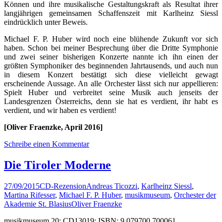
Können und ihre musikalische Gestaltungskraft als Resultat ihrer
langjährigen gemeinsamen Schaffenszeit mit Karlheinz Siessl
eindrücklich unter Beweis.
Michael F. P. Huber wird noch eine blühende Zukunft vor sich
haben. Schon bei meiner Besprechung über die Dritte Symphonie
und zwei seiner bisherigen Konzerte nannte ich ihn einen der
größten Symphoniker des beginnenden Jahrtausends, und auch nun
in diesem Konzert bestätigt sich diese vielleicht gewagt
erscheinende Aussage. An alle Orchester lässt sich nur appellieren:
Spielt Huber und verbreitet seine Musik auch jenseits der
Landesgrenzen Österreichs, denn sie hat es verdient, ihr habt es
verdient, und wir haben es verdient!
[Oliver Fraenzke, April 2016]
Schreibe einen Kommentar
Die Tiroler Moderne
27/09/2015
CD-Rezension
Andreas Ticozzi
,
Karlheinz Siessl
,
Martina Rifesser
,
Michael F. P. Huber
,
musikmuseum
,
Orchester der
Akademie St. Blasius
Oliver Fraenzke
musikmuseum 20; CD13019; ISBN: 9 079700 700061