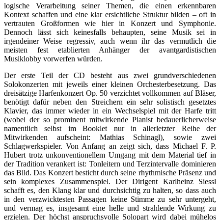
logische Verarbeitung seiner Themen, die einen erkennbaren
Kontext schaffen und eine klar ersichtliche Struktur bilden – oft in
vertrauten Großformen wie hier in Konzert und Symphonie.
Dennoch lässt sich keinesfalls behaupten, seine Musik sei in
irgendeiner Weise regressiv, auch wenn ihr das vermutlich die
meisten fest etablierten Anhänger der avantgardistischen
Musiklobby vorwerfen würden.
Der erste Teil der CD besteht aus zwei grundverschiedenen
Solokonzerten mit jeweils einer kleinen Orchesterbesetzung. Das
dreisätzige Harfenkonzert Op. 50 verzichtet vollkommen auf Bläser,
benötigt dafür neben den Streichern ein sehr solistisch gesetztes
Klavier, das immer wieder in ein Wechselspiel mit der Harfe tritt
(wobei der so prominent mitwirkende Pianist bedauerlicherweise
namentlich selbst im Booklet nur in allerletzter Reihe der
Mitwirkenden aufscheint: Mathias Schinagl), sowie zwei
Schlagwerkspieler. Von Anfang an zeigt sich, dass Michael F. P.
Hubert trotz unkonventionellem Umgang mit dem Material tief in
der Tradition verankert ist: Tonleitern und Terzintervalle dominieren
das Bild. Das Konzert besticht durch seine rhythmische Präsenz und
sein komplexes Zusammenspiel. Der Dirigent Karlheinz Siessl
schafft es, den Klang klar und durchsichtig zu halten, so dass auch
in den verzwicktesten Passagen keine Stimme zu sehr untergeht,
und vermag es, insgesamt eine helle und strahlende Wirkung zu
erzielen. Der höchst anspruchsvolle Solopart wird dabei mühelos