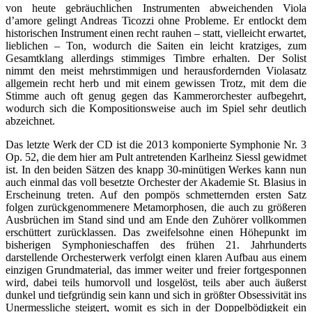
von heute gebräuchlichen Instrumenten abweichenden Viola
d’amore gelingt Andreas Ticozzi ohne Probleme. Er entlockt dem
historischen Instrument einen recht rauhen – statt, vielleicht erwartet,
lieblichen – Ton, wodurch die Saiten ein leicht kratziges, zum
Gesamtklang allerdings stimmiges Timbre erhalten. Der Solist
nimmt den meist mehrstimmigen und herausfordernden Violasatz
allgemein recht herb und mit einem gewissen Trotz, mit dem die
Stimme auch oft genug gegen das Kammerorchester aufbegehrt,
wodurch sich die Kompositionsweise auch im Spiel sehr deutlich
abzeichnet.
Das letzte Werk der CD ist die 2013 komponierte Symphonie Nr. 3
Op. 52, die dem hier am Pult antretenden Karlheinz Siessl gewidmet
ist. In den beiden Sätzen des knapp 30-minütigen Werkes kann nun
auch einmal das voll besetzte Orchester der Akademie St. Blasius in
Erscheinung treten. Auf den pompös schmetternden ersten Satz
folgen zurückgenommenere Metamorphosen, die auch zu größeren
Ausbrüchen im Stand sind und am Ende den Zuhörer vollkommen
erschüttert zurücklassen. Das zweifelsohne einen Höhepunkt im
bisherigen Symphonieschaffen des frühen 21. Jahrhunderts
darstellende Orchesterwerk verfolgt einen klaren Aufbau aus einem
einzigen Grundmaterial, das immer weiter und freier fortgesponnen
wird, dabei teils humorvoll und losgelöst, teils aber auch äußerst
dunkel und tiefgründig sein kann und sich in größter Obsessivität ins
Unermessliche steigert, womit es sich in der Doppelbödigkeit ein