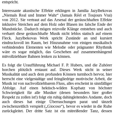
entspricht.
Interessante akustische Effekte erklingen in Jamilia Jazylbekovas
„Niemals Real und Immer Wahr“ (Jamais Réel et Toujours Vrai)
von 2012. Sie vertraut auf das Arsenal der geräuschhaften Effekte
inklusive Streichen auf dem Holz oder Blasen ins falsche Ende der
Mundstücke. Dadurch mögen reizvolle Klänge entstehen und auch
verharrt diese geräuschhafte Musik nicht leblos statisch auf einem
Fleck. Jazylbekovas Werk spricht Zustände an und kursiert
eindrucksvoll im Raum, bei Hinzunahme von einigen musikalisch
verbindenden Elementen wie Melodie oder prägnanter Rhythmik
wäre es sogar möglich, das Geschehen auf zusammenhängend
mitvollziehbare Bahnen lenken zu können.
Es folgt die Uraufführung Michael F. P. Hubers, und die Zuhörer
horchen plötzlich erstaunt auf. Dieses Werk sticht in seiner
Musikalität und auch dem profunden Können turmhoch hervor, hier
herrscht eine vielgestaltige und feingliedrige motivische Arbeit, die
Musik ist von nachvollziehbarem Fluss, alles erscheint in sinnfälliger
Abfolge. Auf einen hektisch-wilden Kopfsatz von höchster
Schwierigkeit für alle Musiker (denen besonders hier großer
Respekt zu zollen ist!) folgt ein ruhig dahingleitendes Andante, doch
auch dieses hat einige Überraschungen parat und tänzelt
zwischenzeitlich verspielt („Giocoso“), bevor es wieder in die Ruhe
zurückgleitet. Der dritte Satz ist ein mitreißender Tanz, dessen