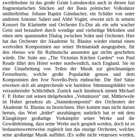
zweifelsohne ist das große Genie Lutosławskis auch in diesen fast
fragmentarischen Stücken auf der Basis polnischer Volkstänze
unüberhörbar. Johann Baptist Gänsbacher, ein Schüler von unter
anderem Antonio Salieri und Abbé Vogler, erweist sich in seinem
Konzert für Klarinette und Orchester Es-Dur als ein sehr wacher
Geist und bezaubert durch wendige und vielseitige Melodien und
einen stets spannenden Dialog zwischen Solist und Orchester. Hier
hat das Orchester der Akademie St. Blasius wieder einmal einen
wertvollen Komponisten aus seiner Heimatstadt ausgegraben, für
den ebenso wie für Rufinatscha ansonsten gar nichts geschehen
würde. Die Suite aus „The Victorian Kitchen Garden“ von Paul
Reade führt den Hörer weiter nordwestlich, nach England. Sie ist
eine Umarbeitung von Teilen der Musik zur gleichnamigen
Fernsehserie, welche große Popularität genoss und dem
Komponisten den Ivor Novello-Preis einbrachte. Die fünf Sätze
erweisen sich als ansprechende wie harmlose Stimmungsbilder von
verzaubernder Schlichtheit. Zurück nach Innsbruck nimmt Michael
F. P. Huber mit seinen titelgebenden „Veitstänzen“ mit. Mittlerweile
ist Huber geradezu als „Stammkomponist“ des Orchesters der
Akademie St. Blasius zu bezeichnen. Hier kommt man nicht darum
herum, das Wort „leider“ anzuhängen; natürlich hat er mit dem
Klangkörper großartige Vorkämpfer seiner Werke und die
Gewährleistung, dass seine Werke auch gespielt werden, doch ist es
bedauernswerterweise zugleich fast das einzige Orchester, welches
seine großartige Musik aufführt. (Es sollte nicht vergessen werden,