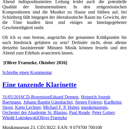
Abend indispositionierten Leitung leidet auch die potentielle
Qualität der Instrumentalisten. In den zeitgenössischen
Kompositionen sind die Musiker zu Hause und blühen auf, bei
Schönberg fällt hingegen der überakustische Raum ins Gewicht, der
die Töne knallen lässt und einiges an hineingegebener
Geschmeidigkeit raubt.
Ob ich es nun bereue, angesichts der genannten Kritikpunkte bis
nach Innsbruck gefahren zu sein? Definitiv nicht, denn alleine
dreizehn faszinierende Minuten Musik können fesseln und den
Abend zum Erlebnis avancieren lassen.
[Oliver Fraenzke, Oktober 2016]
Schreibe einen Kommentar
Eine tanzende Klarinette
31/05/2016
CD-Rezension
Eduard Demetz
,
Heinrich Joseph
Baermann
,
Johann Baptist Gänsbacher
,
Jürgen Federer
,
Karlheinz
Siessl
,
Katja Lechner
,
Michael F. P. Huber
,
musikmuseum
,
Orchester der Akademie St. Blasius
,
Paul Reade
,
Peter Golser
,
Witołd Lutosławski
Oliver Fraenzke
Musikmuseum 23, CD13022; EAN: 9 079700 700108