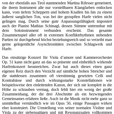
von der ebenfalls aus Tirol stammenden Martina Rifesser gemeistert,
die ihrem Instrument alle nur vorstellbaren Klangfarben entlocken
kann, vom tiefem Scheppern und hohem Knallen bis hin zu einem
äußerst sanglichen Ton, was bei der gezupften Harfe vielen nicht
gelingen mag. Durch seine gute Anpassungsfähigkeit imponiert
auch der Pianist Mathias Schinagl, dessen Stimme untrennbar mit
dem Soloinstrument verbunden erscheint. Das gesamte
Zusammenspiel aller oft in extremen Konfliktrhythmen stehenden
Partien ist durchgehend höchst beziehungsreich und so verzeiht man
gerne gelegentliche Asynchronitäten zwischen Schlagwerk und
Harfe.
Das einsätzige Konzert für Viola d’amore und Kammerorchester
Op. 51 kann nicht ganz an das so präsente und einheitlich wirkende
Harfenkonzert heranreichen. Zwar hat auch dieses einen ganz
eigenen Reiz durch den Verzicht auf sämtliche hohen Streicher und
die stattdessen zusammen oft vierstimmig gesetzten Celli und
Kontrabässe und durch wirkungsstarke Konstellationen wie
beispielsweise den einleitenden Kanon, der sich nie komplett in die
Höhe zu schrauben vermag, doch fehlt hier ein wenig der große
Zusammenhang, der die drei Abschnitte als ein bezwingendes
Gemeinsames erfahren ließe. Auch ist die Musik nicht mehr ganz so
unmittelbar verständlich wie im Opus 50, einige Passagen wirken
eher konstruiert. Die Umstellung von seiner normalen Violine und
Viola zu der siebensaitigen und mit Resonanzsaiten vollkommen