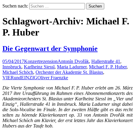
Suchen nach:
Schlagwort-Archiv: Michael F.
P. Huber
Die Gegenwart der Symphonie
05/04/2017
Konzertrezension
Antonín Dvořák
,
Hallerstraße 41
,
Innsbruck
,
Karlheinz Siessl
,
Maria Ladurner
,
Michael F. P. Huber
,
Michael Schöch
,
Orchester der Akademie St. Blasius
,
VIERundEINZIG
Oliver Fraenzke
Die Vierte Symphonie von Michael F. P. Huber erlebt am 26. März
2017 ihre Uraufführung im Rahmen eines Abonnementkonzerts des
Akademieorchesters St. Blasius unter Karlheinz Siessl im „Vier und
Einzig“, Hallerstraße 41 in Innsbruck. Maria Ladurner singt dabei
die Solo-Vocalise im Finale. In der zweiten Hälfte gibt es das recht
selten zu hörende Klavierkonzert op. 33 von Antonin Dvořák mit
Michael Schöch am Klavier, der erst letztes Jahr das Klavierkonzert
Hubers aus der Taufe hob.