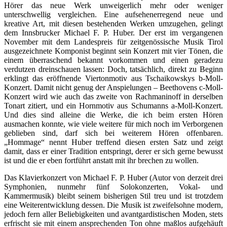
Hörer das neue Werk unweigerlich mehr oder weniger
unterschwellig vergleichen. Eine aufsehenerregend neue und
kreative Art, mit diesen bestehenden Werken umzugehen, gelingt
dem Innsbrucker Michael F. P. Huber. Der erst im vergangenen
November mit dem Landespreis für zeitgenössische Musik Tirol
ausgezeichnete Komponist beginnt sein Konzert mit vier Tönen, die
einem überraschend bekannt vorkommen und einen geradezu
verdutzen dreinschauen lassen: Doch, tatsächlich, direkt zu Beginn
erklingt das eröffnende Viertonmotiv aus Tschaikowskys b-Moll-
Konzert. Damit nicht genug der Anspielungen – Beethovens c-Moll-
Konzert wird wie auch das zweite von Rachmaninoff in derselben
Tonart zitiert, und ein Hornmotiv aus Schumanns a-Moll-Konzert.
Und dies sind alleine die Werke, die ich beim ersten Hören
ausmachen konnte, wie viele weitere für mich noch im Verborgenen
geblieben sind, darf sich bei weiterem Hören offenbaren.
„Hommage“ nennt Huber treffend diesen ersten Satz und zeigt
damit, dass er einer Tradition entspringt, derer er sich gerne bewusst
ist und die er eben fortführt anstatt mit ihr brechen zu wollen.
Das Klavierkonzert von Michael F. P. Huber (Autor von derzeit drei
Symphonien, nunmehr fünf Solokonzerten, Vokal- und
Kammermusik) bleibt seinem bisherigen Stil treu und ist trotzdem
eine Weiterentwicklung dessen. Die Musik ist zweifelsohne modern,
jedoch fern aller Beliebigkeiten und avantgardistischen Moden, stets
erfrischt sie mit einem ansprechenden Ton ohne maßlos aufgehäuft