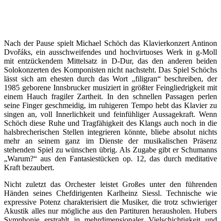
Nach der Pause spielt Michael Schöch das Klavierkonzert Antinon
Dvořáks, ein ausschweifendes und hochvirtuoses Werk in g-Moll
mit entzückendem Mittelsatz in D-Dur, das den anderen beiden
Solokonzerten des Komponisten nicht nachsteht. Das Spiel Schöchs
lässt sich am ehesten durch das Wort „filigran“ beschreiben, der
1985 geborene Innsbrucker musiziert in größter Feingliedrigkeit mit
einem Hauch fragiler Zartheit. In den schnellen Passagen perlen
seine Finger geschmeidig, im ruhigeren Tempo hebt das Klavier zu
singen an, voll Innerlichkeit und feinfühliger Aussagekraft. Wenn
Schöch diese Ruhe und Tragfähigkeit des Klangs auch noch in die
halsbrecherischen Stellen integrieren könnte, bliebe absolut nichts
mehr an seinem ganz im Dienste der musikalischen Präsenz
stehenden Spiel zu wünschen übrig. Als Zugabe gibt er Schumanns
„Warum?“ aus den Fantasiestücken op. 12, das durch meditative
Kraft bezaubert.
Nicht zuletzt das Orchester leistet Großes unter den führenden
Händen seines Chefdirigenten Karlheinz Siessl. Technische wie
expressive Potenz charakterisiert die Musiker, die trotz schwieriger
Akustik alles nur mögliche aus den Partituren herausholen. Hubers
Symphonie erstrahlt in mehrdimensionaler Vielschichtigkeit und