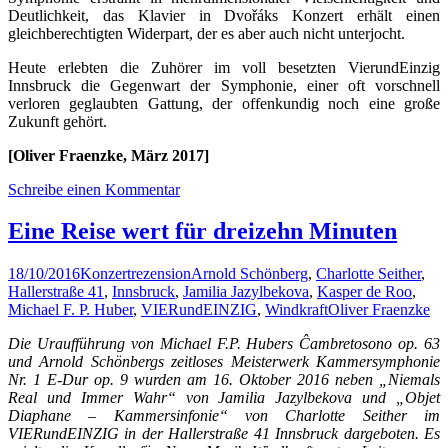
Deutlichkeit, das Klavier in Dvořáks Konzert erhält einen
gleichberechtigten Widerpart, der es aber auch nicht unterjocht.
Heute erlebten die Zuhörer im voll besetzten VierundEinzig
Innsbruck die Gegenwart der Symphonie, einer oft vorschnell
verloren geglaubten Gattung, der offenkundig noch eine große
Zukunft gehört.
[Oliver Fraenzke, März 2017]
Schreibe einen Kommentar
Eine Reise wert für dreizehn Minuten
18/10/2016
Konzertrezension
Arnold Schönberg
,
Charlotte Seither
,
Hallerstraße 41
,
Innsbruck
,
Jamilia Jazylbekova
,
Kasper de Roo
,
Michael F. P. Huber
,
VIERundEINZIG
,
Windkraft
Oliver Fraenzke
Die Uraufführung von Michael F.P. Hubers Ĉambretosono op. 63
und Arnold Schönbergs zeitloses Meisterwerk Kammersymphonie
Nr. 1 E-Dur op. 9 wurden am 16. Oktober 2016 neben „Niemals
Real und Immer Wahr“ von Jamilia Jazylbekova und „Objet
Diaphane – Kammersinfonie“ von Charlotte Seither im
VIERundEINZIG in der Hallerstraße 41 Innsbruck dargeboten. Es