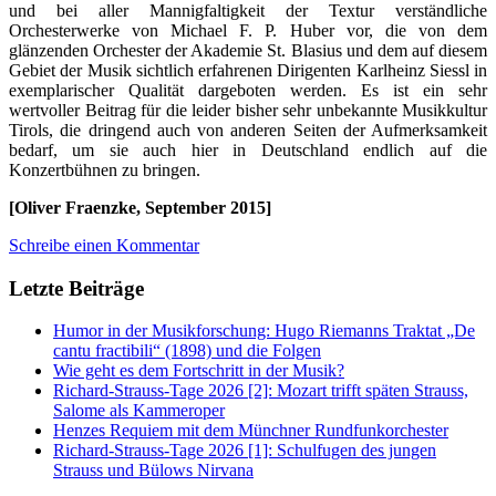
und bei aller Mannigfaltigkeit der Textur verständliche
Orchesterwerke von Michael F. P. Huber vor, die von dem
glänzenden Orchester der Akademie St. Blasius und dem auf diesem
Gebiet der Musik sichtlich erfahrenen Dirigenten Karlheinz Siessl in
exemplarischer Qualität dargeboten werden. Es ist ein sehr
wertvoller Beitrag für die leider bisher sehr unbekannte Musikkultur
Tirols, die dringend auch von anderen Seiten der Aufmerksamkeit
bedarf, um sie auch hier in Deutschland endlich auf die
Konzertbühnen zu bringen.
[Oliver Fraenzke, September 2015]
Schreibe einen Kommentar
Letzte Beiträge
Humor in der Musikforschung: Hugo Riemanns Traktat „De
cantu fractibili“ (1898) und die Folgen
Wie geht es dem Fortschritt in der Musik?
Richard-Strauss-Tage 2026 [2]: Mozart trifft späten Strauss,
Salome als Kammeroper
Henzes Requiem mit dem Münchner Rundfunkorchester
Richard-Strauss-Tage 2026 [1]: Schulfugen des jungen
Strauss und Bülows Nirvana