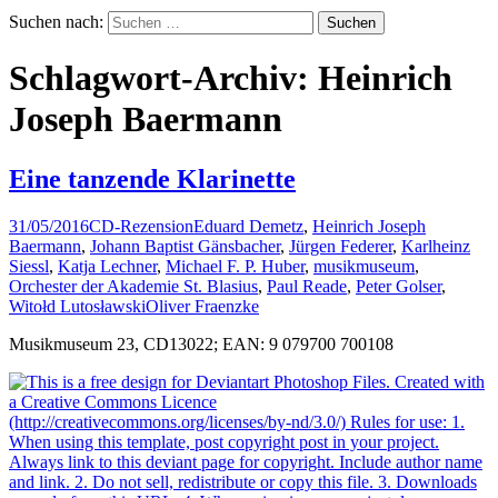
Suchen nach:
Schlagwort-Archiv: Heinrich
Joseph Baermann
Eine tanzende Klarinette
31/05/2016
CD-Rezension
Eduard Demetz
,
Heinrich Joseph
Baermann
,
Johann Baptist Gänsbacher
,
Jürgen Federer
,
Karlheinz
Siessl
,
Katja Lechner
,
Michael F. P. Huber
,
musikmuseum
,
Orchester der Akademie St. Blasius
,
Paul Reade
,
Peter Golser
,
Witołd Lutosławski
Oliver Fraenzke
Musikmuseum 23, CD13022; EAN: 9 079700 700108