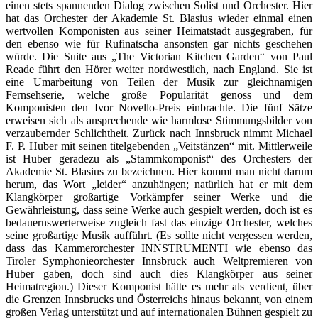
einen stets spannenden Dialog zwischen Solist und Orchester. Hier
hat das Orchester der Akademie St. Blasius wieder einmal einen
wertvollen Komponisten aus seiner Heimatstadt ausgegraben, für
den ebenso wie für Rufinatscha ansonsten gar nichts geschehen
würde. Die Suite aus „The Victorian Kitchen Garden“ von Paul
Reade führt den Hörer weiter nordwestlich, nach England. Sie ist
eine Umarbeitung von Teilen der Musik zur gleichnamigen
Fernsehserie, welche große Popularität genoss und dem
Komponisten den Ivor Novello-Preis einbrachte. Die fünf Sätze
erweisen sich als ansprechende wie harmlose Stimmungsbilder von
verzaubernder Schlichtheit. Zurück nach Innsbruck nimmt Michael
F. P. Huber mit seinen titelgebenden „Veitstänzen“ mit. Mittlerweile
ist Huber geradezu als „Stammkomponist“ des Orchesters der
Akademie St. Blasius zu bezeichnen. Hier kommt man nicht darum
herum, das Wort „leider“ anzuhängen; natürlich hat er mit dem
Klangkörper großartige Vorkämpfer seiner Werke und die
Gewährleistung, dass seine Werke auch gespielt werden, doch ist es
bedauernswerterweise zugleich fast das einzige Orchester, welches
seine großartige Musik aufführt. (Es sollte nicht vergessen werden,
dass das
Kammerorchester INNSTRUMENTI wie ebenso das
Tiroler Symphonieorchester Innsbruck auch Weltpremieren von
Huber gaben, doch sind auch dies Klangkörper aus seiner
Heimatregion.
) Dieser Komponist hätte es mehr als verdient, über
die Grenzen Innsbrucks und Österreichs hinaus bekannt, von einem
großen Verlag unterstützt und auf internationalen Bühnen gespielt zu