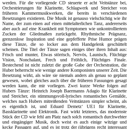
werden. Für die vorliegende CD steuerte er acht Veitstänze bei,
Orchestrierungen für Klarinette, Schlagwerk und Streicher von
früheren Kammermusikwerken, die bereits in verschiedenen
Besetzungen existieren. Die Musik ist genauso vielschichtig wie ihr
Name, der zum einen auf einen mittelalterlichen Tanz, andererseits
aber auch auf eine Krankheit mit Symptomen wie unkontrolliertem
Zucken der Gliedmaßen zurückgeht. Rhythmische Prägnanz,
grenzenlose Inspiration und eine gepfefferte Prise Humor prägen
diese Tänze, die so locker aus dem Handgelenk geschüttelt
scheinen. Die Titel der Tänze sagen einiges über ihren Inhalt aus:
Frisch und munter, Etwas störrisch, Nervös, Launisch, Flüchtige
Vision, Nonchalant, Frech und Fröhlich, Flüchtiges Finale.
Bestechend ist nicht zuletzt die große Gabe der Orchestration, die
Huber beherrscht wie wenige andere Komponisten unserer Zeit. Die
Besetzung wirkt, als wäre sie niemals anders als genau so geplant
gewesen, wobei gleiches auch über die früheren Fassungen gesagt
werden kann, die mir vorliegen. Zwei kurze Werke folgen auf
Hubers Tänze: Heinrich Joseph Baermanns Adagio für Klarinette
und Streicher, ein stimmungsvoll-lyrisches romantisches Gemälde,
welches nach Hubers mitreißenden Veitstänzen simpler scheint, als
es eigentlich ist, und Eduard Demetz‘ UE1 für Klarinette,
Bassklarinette und Elektronik. Fast wirkt letzteres, das modernste
Stück der CD wie fehl am Platz nach solch romantisch durchwehter
und eingängiger Musik, doch weist es auch einige witzige und
kecke Passagen auf, und es ist trotz der (übrigens recht interessant