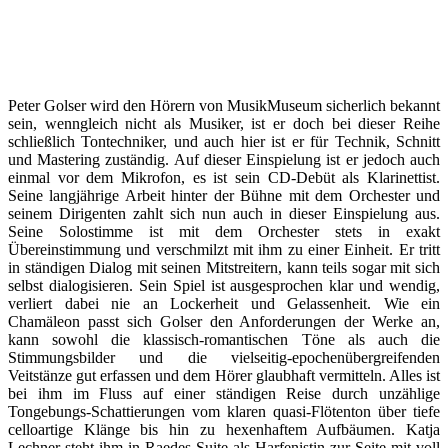
Peter Golser wird den Hörern von MusikMuseum sicherlich bekannt
sein, wenngleich nicht als Musiker, ist er doch bei dieser Reihe
schließlich Tontechniker, und auch hier ist er für Technik, Schnitt
und Mastering zuständig. Auf dieser Einspielung ist er jedoch auch
einmal vor dem Mikrofon, es ist sein CD-Debüt als Klarinettist.
Seine langjährige Arbeit hinter der Bühne mit dem Orchester und
seinem Dirigenten zahlt sich nun auch in dieser Einspielung aus.
Seine Solostimme ist mit dem Orchester stets in exakt
Übereinstimmung und verschmilzt mit ihm zu einer Einheit. Er tritt
in ständigen Dialog mit seinen Mitstreitern, kann teils sogar mit sich
selbst dialogisieren. Sein Spiel ist ausgesprochen klar und wendig,
verliert dabei nie an Lockerheit und Gelassenheit. Wie ein
Chamäleon passt sich Golser den Anforderungen der Werke an,
kann sowohl die klassisch-romantischen Töne als auch die
Stimmungsbilder und die vielseitig-epochenübergreifenden
Veitstänze gut erfassen und dem Hörer glaubhaft vermitteln. Alles ist
bei ihm im Fluss auf einer ständigen Reise durch unzählige
Tongebungs-Schattierungen vom klaren quasi-Flötenton über tiefe
celloartige Klänge bis hin zu hexenhaftem Aufbäumen. Katja
Lechner steht ihm in Raedes Suite als Harfenistin zur Seite mit voll