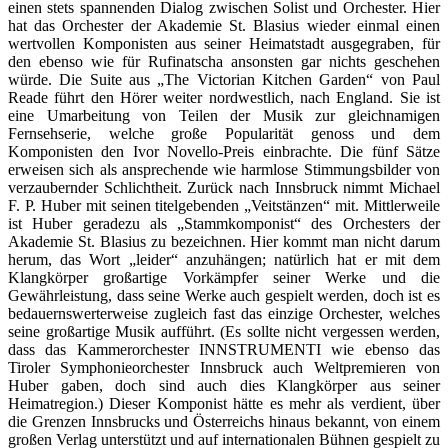
einen stets spannenden Dialog zwischen Solist und Orchester. Hier
hat das Orchester der Akademie St. Blasius wieder einmal einen
wertvollen Komponisten aus seiner Heimatstadt ausgegraben, für
den ebenso wie für Rufinatscha ansonsten gar nichts geschehen
würde. Die Suite aus „The Victorian Kitchen Garden“ von Paul
Reade führt den Hörer weiter nordwestlich, nach England. Sie ist
eine Umarbeitung von Teilen der Musik zur gleichnamigen
Fernsehserie, welche große Popularität genoss und dem
Komponisten den Ivor Novello-Preis einbrachte. Die fünf Sätze
erweisen sich als ansprechende wie harmlose Stimmungsbilder von
verzaubernder Schlichtheit. Zurück nach Innsbruck nimmt Michael
F. P. Huber mit seinen titelgebenden „Veitstänzen“ mit. Mittlerweile
ist Huber geradezu als „Stammkomponist“ des Orchesters der
Akademie St. Blasius zu bezeichnen. Hier kommt man nicht darum
herum, das Wort „leider“ anzuhängen; natürlich hat er mit dem
Klangkörper großartige Vorkämpfer seiner Werke und die
Gewährleistung, dass seine Werke auch gespielt werden, doch ist es
bedauernswerterweise zugleich fast das einzige Orchester, welches
seine großartige Musik aufführt. (Es sollte nicht vergessen werden,
dass das
Kammerorchester INNSTRUMENTI wie ebenso das
Tiroler Symphonieorchester Innsbruck auch Weltpremieren von
Huber gaben, doch sind auch dies Klangkörper aus seiner
Heimatregion.
) Dieser Komponist hätte es mehr als verdient, über
die Grenzen Innsbrucks und Österreichs hinaus bekannt, von einem
großen Verlag unterstützt und auf internationalen Bühnen gespielt zu