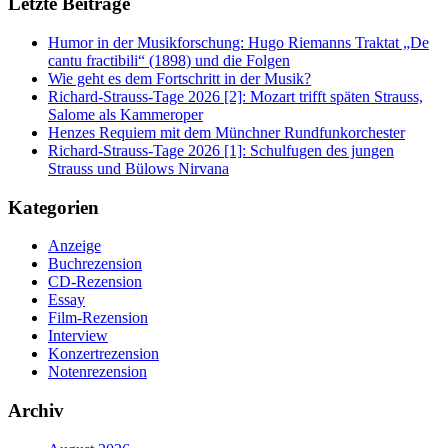
Letzte Beiträge
Humor in der Musikforschung: Hugo Riemanns Traktat „De
cantu fractibili“ (1898) und die Folgen
Wie geht es dem Fortschritt in der Musik?
Richard-Strauss-Tage 2026 [2]: Mozart trifft späten Strauss,
Salome als Kammeroper
Henzes Requiem mit dem Münchner Rundfunkorchester
Richard-Strauss-Tage 2026 [1]: Schulfugen des jungen
Strauss und Bülows Nirvana
Kategorien
Anzeige
Buchrezension
CD-Rezension
Essay
Film-Rezension
Interview
Konzertrezension
Notenrezension
Archiv