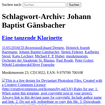
Suchen nach:
Schlagwort-Archiv: Johann
Baptist Gänsbacher
Eine tanzende Klarinette
31/05/2016
CD-Rezension
Eduard Demetz
,
Heinrich Joseph
Baermann
,
Johann Baptist Gänsbacher
,
Jürgen Federer
,
Karlheinz
Siessl
,
Katja Lechner
,
Michael F. P. Huber
,
musikmuseum
,
Orchester der Akademie St. Blasius
,
Paul Reade
,
Peter Golser
,
Witołd Lutosławski
Oliver Fraenzke
Musikmuseum 23, CD13022; EAN: 9 079700 700108