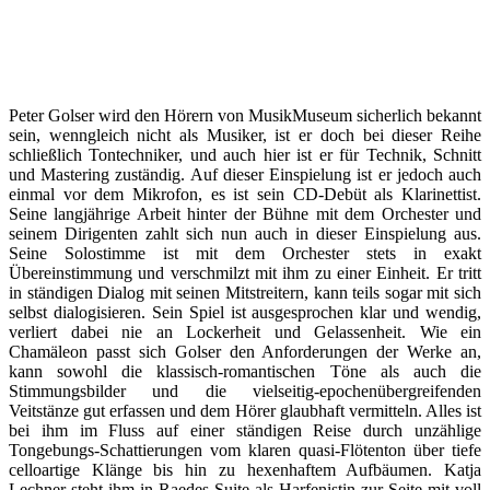
Peter Golser wird den Hörern von MusikMuseum sicherlich bekannt
sein, wenngleich nicht als Musiker, ist er doch bei dieser Reihe
schließlich Tontechniker, und auch hier ist er für Technik, Schnitt
und Mastering zuständig. Auf dieser Einspielung ist er jedoch auch
einmal vor dem Mikrofon, es ist sein CD-Debüt als Klarinettist.
Seine langjährige Arbeit hinter der Bühne mit dem Orchester und
seinem Dirigenten zahlt sich nun auch in dieser Einspielung aus.
Seine Solostimme ist mit dem Orchester stets in exakt
Übereinstimmung und verschmilzt mit ihm zu einer Einheit. Er tritt
in ständigen Dialog mit seinen Mitstreitern, kann teils sogar mit sich
selbst dialogisieren. Sein Spiel ist ausgesprochen klar und wendig,
verliert dabei nie an Lockerheit und Gelassenheit. Wie ein
Chamäleon passt sich Golser den Anforderungen der Werke an,
kann sowohl die klassisch-romantischen Töne als auch die
Stimmungsbilder und die vielseitig-epochenübergreifenden
Veitstänze gut erfassen und dem Hörer glaubhaft vermitteln. Alles ist
bei ihm im Fluss auf einer ständigen Reise durch unzählige
Tongebungs-Schattierungen vom klaren quasi-Flötenton über tiefe
celloartige Klänge bis hin zu hexenhaftem Aufbäumen. Katja
Lechner steht ihm in Raedes Suite als Harfenistin zur Seite mit voll