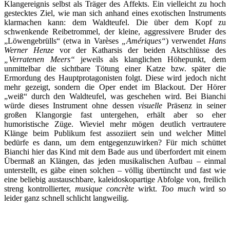
Klangereignis selbst als Träger des Affekts. Ein vielleicht zu hoch
gestecktes Ziel, wie man sich anhand eines exotischen Instruments
klarmachen kann: dem Waldteufel. Die über dem Kopf zu
schwenkende Reibetrommel, der kleine, aggressivere Bruder des
„Löwengebrülls“ (etwa in Varèses
„Amériques“
) verwendet
Hans
Werner Henze
vor der Katharsis der beiden Aktschlüsse des
„Verratenen Meers“
jeweils als klanglichen Höhepunkt, dem
unmittelbar die sichtbare Tötung einer Katze bzw. später die
Ermordung des Hauptprotagonisten folgt. Diese wird jedoch nicht
mehr gezeigt, sondern die Oper endet im Blackout. Der Hörer
„weiß“ durch den Waldteufel, was geschehen wird. Bei Bianchi
würde dieses Instrument ohne dessen
visuelle
Präsenz in seiner
großen Klangorgie fast untergehen, erhält aber so eher
humoristische Züge. Wieviel mehr mögen deutlich vertrautere
Klänge beim Publikum fest assoziiert sein und welcher Mittel
bedürfe es dann, um dem entgegenzuwirken? Für mich schüttet
Bianchi hier das Kind mit dem Bade aus und überfordert mit einem
Übermaß an Klängen, das jeden musikalischen Aufbau – einmal
unterstellt, es gäbe einen solchen – völlig übertüncht und fast wie
eine beliebig austauschbare, kaleidoskopartige Abfolge von, freilich
streng kontrollierter,
musique concrète
wirkt.
Too much
wird so
leider ganz schnell schlicht langweilig.