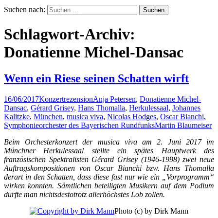
Suchen nach:
Schlagwort-Archiv:
Donatienne Michel-Dansac
Wenn ein Riese seinen Schatten wirft
16/06/2017
Konzertrezension
Anja Petersen
,
Donatienne Michel-
Dansac
,
Gérard Grisey
,
Hans Thomalla
,
Herkulessaal
,
Johannes
Kalitzke
,
München
,
musica viva
,
Nicolas Hodges
,
Oscar Bianchi
,
Symphonieorchester des Bayerischen Rundfunks
Martin Blaumeiser
Beim Orchesterkonzert der musica viva am 2. Juni 2017 im
Münchner Herkulessaal stellte ein spätes Hauptwerk des
französischen Spektralisten Gérard Grisey (1946-1998) zwei neue
Auftragskompositionen von Oscar Bianchi bzw. Hans Thomalla
derart in den Schatten, dass diese fast nur wie ein „Vorprogramm“
wirken konnten. Sämtlichen beteiligten Musikern auf dem Podium
durfte man nichtsdestotrotz allerhöchstes Lob zollen.
Photo (c) by Dirk Mann