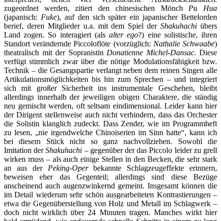
zugeordnet werden, zitiert den chinesischen Mönch
Pu Hua
(japanisch:
Fuke
), auf den sich später ein japanischer Bettelorden
berief, deren Mitglieder u.a. mit dem Spiel der
Shakuhachi
übers
Land zogen. So interagiert (als
alter ego
?) eine solistische, ihren
Standort verändernde Piccoloflöte (vorzüglich:
Nathalie Schwaabe
)
theatralisch mit der Sopranistin
Donatienne Michel-Dansac
. Diese
verfügt stimmlich zwar über die nötige Modulationsfähigkeit bzw.
Technik – die Gesangspartie verlangt neben dem reinen Singen alle
Artikulationsmöglichkeiten bis hin zum Sprechen – und integriert
sich mit großer Sicherheit ins instrumentale Geschehen, bleibt
allerdings innerhalb der jeweiligen obigen Charaktere, die ständig
neu gemischt werden, oft seltsam eindimensional. Leider kann hier
der Dirigent stellenweise auch nicht verhindern, dass das Orchester
die Solistin klanglich zudeckt. Dass Zender, wie im Programmheft
zu lesen, „nie irgendwelche Chinoiserien im Sinn hatte“, kann ich
bei diesem Stück nicht so ganz nachvollziehen. Sowohl die
Imitation der
Shakuhachi
– gegenüber der das Piccolo leider zu grell
wirken muss – als auch einige Stellen in den Becken, die sehr stark
an aus der
Peking-Oper
bekannte Schlagzeugeffekte erinnern,
beweisen eher das Gegenteil; allerdings sind diese Bezüge
anscheinend auch augenzwinkernd gemeint. Insgesamt können die
im Detail wiederum sehr schön ausgearbeiteten Kontrastierungen –
etwa die Gegenüberstellung von Holz und Metall im Schlagwerk –
doch nicht wirklich über 24 Minuten tragen. Manches wirkt hier