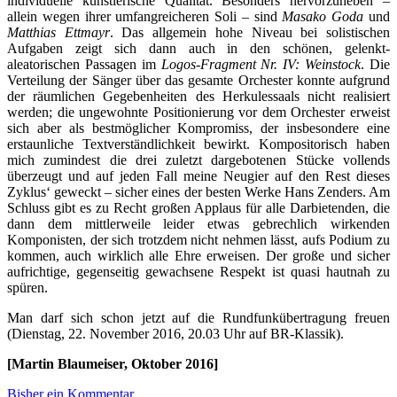
individuelle künstlerische Qualität. Besonders hervorzuheben –
allein wegen ihrer umfangreicheren Soli – sind
Masako Goda
und
Matthias Ettmayr
. Das allgemein hohe Niveau bei solistischen
Aufgaben zeigt sich dann auch in den schönen, gelenkt-
aleatorischen Passagen im
Logos-Fragment Nr. IV: Weinstock
. Die
Verteilung der Sänger über das gesamte Orchester konnte aufgrund
der räumlichen Gegebenheiten des Herkulessaals nicht realisiert
werden; die ungewohnte Positionierung vor dem Orchester erweist
sich aber als bestmöglicher Kompromiss, der insbesondere eine
erstaunliche Textverständlichkeit bewirkt. Kompositorisch haben
mich zumindest die drei zuletzt dargebotenen Stücke vollends
überzeugt und auf jeden Fall meine Neugier auf den Rest dieses
Zyklus‘ geweckt – sicher eines der besten Werke Hans Zenders. Am
Schluss gibt es zu Recht großen Applaus für alle Darbietenden, die
dann dem mittlerweile leider etwas gebrechlich wirkenden
Komponisten, der sich trotzdem nicht nehmen lässt, aufs Podium zu
kommen, auch wirklich alle Ehre erweisen. Der große und sicher
aufrichtige, gegenseitig gewachsene Respekt ist quasi hautnah zu
spüren.
Man darf sich schon jetzt auf die Rundfunkübertragung freuen
(Dienstag, 22. November 2016, 20.03 Uhr auf BR-Klassik).
[Martin Blaumeiser, Oktober 2016]
Bisher ein Kommentar