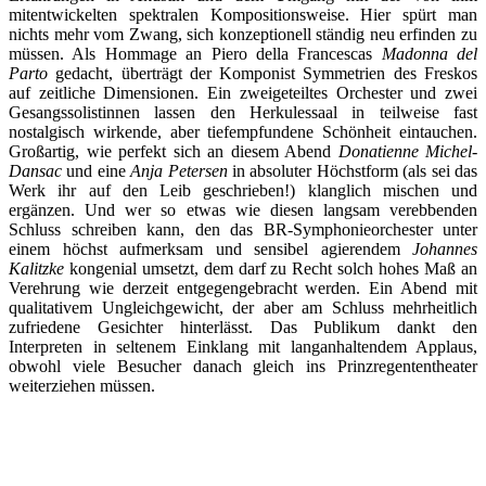
mitentwickelten spektralen Kompositionsweise. Hier spürt man
nichts mehr vom Zwang, sich konzeptionell ständig neu erfinden zu
müssen. Als Hommage an Piero della Francescas
Madonna del
Parto
gedacht, überträgt der Komponist Symmetrien des Freskos
auf zeitliche Dimensionen. Ein zweigeteiltes Orchester und zwei
Gesangssolistinnen lassen den Herkulessaal in teilweise fast
nostalgisch wirkende, aber tiefempfundene Schönheit eintauchen.
Großartig, wie perfekt sich an diesem Abend
Donatienne Michel-
Dansac
und eine
Anja Petersen
in absoluter Höchstform (als sei das
Werk ihr auf den Leib geschrieben!) klanglich mischen und
ergänzen. Und wer so etwas wie diesen langsam verebbenden
Schluss schreiben kann, den das BR-Symphonieorchester unter
einem höchst aufmerksam und sensibel agierendem
Johannes
Kalitzke
kongenial umsetzt, dem darf zu Recht solch hohes Maß an
Verehrung wie derzeit entgegengebracht werden. Ein Abend mit
qualitativem Ungleichgewicht, der aber am Schluss mehrheitlich
zufriedene Gesichter hinterlässt. Das Publikum dankt den
Interpreten in seltenem Einklang mit langanhaltendem Applaus,
obwohl viele Besucher danach gleich ins Prinzregententheater
weiterziehen müssen.