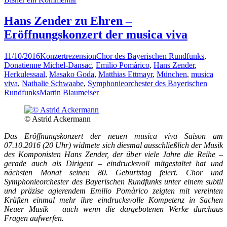
Hans Zender zu Ehren –
Eröffnungskonzert der musica viva
11/10/2016
Konzertrezension
Chor des Bayerischen Rundfunks
,
Donatienne Michel-Dansac
,
Emilio Pomàrico
,
Hans Zender
,
Herkulessaal
,
Masako Goda
,
Matthias Ettmayr
,
München
,
musica
viva
,
Nathalie Schwaabe
,
Symphonieorchester des Bayerischen
Rundfunks
Martin Blaumeiser
© Astrid Ackermann
Das Eröffnungskonzert der neuen musica viva Saison am
07.10.2016 (20 Uhr) widmete sich diesmal ausschließlich der Musik
des Komponisten Hans Zender, der über viele Jahre die Reihe –
gerade auch als Dirigent – eindrucksvoll mitgestaltet hat und
nächsten Monat seinen 80. Geburtstag feiert. Chor und
Symphonieorchester des Bayerischen Rundfunks unter einem subtil
und präzise agierendem Emilio Pomàrico zeigten mit vereinten
Kräften einmal mehr ihre eindrucksvolle Kompetenz in Sachen
Neuer Musik – auch wenn die dargebotenen Werke durchaus
Fragen aufwerfen.