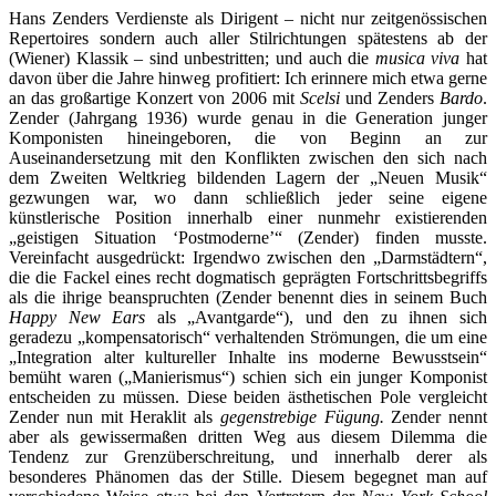
Hans Zenders Verdienste als Dirigent – nicht nur zeitgenössischen
Repertoires sondern auch aller Stilrichtungen spätestens ab der
(Wiener) Klassik – sind unbestritten; und auch die
musica viva
hat
davon über die Jahre hinweg profitiert: Ich erinnere mich etwa gerne
an das großartige Konzert von 2006 mit
Scelsi
und Zenders
Bardo
.
Zender (Jahrgang 1936) wurde genau in die Generation junger
Komponisten hineingeboren, die von Beginn an zur
Auseinandersetzung mit den Konflikten zwischen den sich nach
dem Zweiten Weltkrieg bildenden Lagern der „Neuen Musik“
gezwungen war, wo dann schließlich jeder seine eigene
künstlerische Position innerhalb einer nunmehr existierenden
„geistigen Situation ‘Postmoderne’“ (Zender) finden musste.
Vereinfacht ausgedrückt: Irgendwo zwischen den „Darmstädtern“,
die die Fackel eines recht dogmatisch geprägten Fortschrittsbegriffs
als die ihrige beanspruchten (Zender benennt dies in seinem Buch
Happy New Ears
als „Avantgarde“), und den zu ihnen sich
geradezu „kompensatorisch“ verhaltenden Strömungen, die um eine
„Integration alter kultureller Inhalte ins moderne Bewusstsein“
bemüht waren („Manierismus“) schien sich ein junger Komponist
entscheiden zu müssen. Diese beiden ästhetischen Pole vergleicht
Zender nun mit Heraklit als
gegenstrebige Fügung.
Zender nennt
aber als gewissermaßen dritten Weg aus diesem Dilemma die
Tendenz zur Grenzüberschreitung, und innerhalb derer als
besonderes Phänomen das der Stille. Diesem begegnet man auf