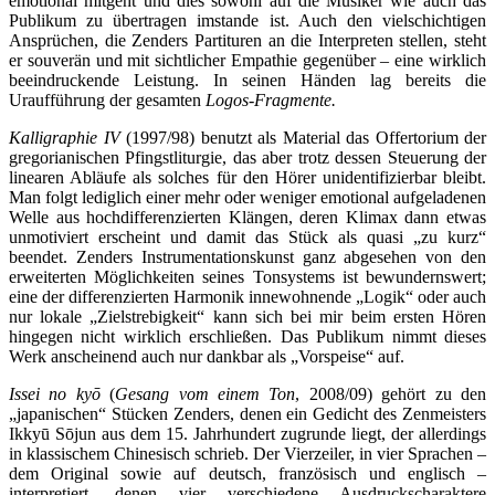
emotional mitgeht und dies sowohl auf die Musiker wie auch das
Publikum zu übertragen imstande ist. Auch den vielschichtigen
Ansprüchen, die Zenders Partituren an die Interpreten stellen, steht
er souverän und mit sichtlicher Empathie gegenüber – eine wirklich
beeindruckende Leistung. In seinen Händen lag bereits die
Uraufführung der gesamten
Logos-Fragmente.
Kalligraphie IV
(1997/98) benutzt als Material das Offertorium der
gregorianischen Pfingstliturgie, das aber trotz dessen Steuerung der
linearen Abläufe als solches für den Hörer unidentifizierbar bleibt.
Man folgt lediglich einer mehr oder weniger emotional aufgeladenen
Welle aus hochdifferenzierten Klängen, deren Klimax dann etwas
unmotiviert erscheint und damit das Stück als quasi „zu kurz“
beendet. Zenders Instrumentationskunst ganz abgesehen von den
erweiterten Möglichkeiten seines Tonsystems ist bewundernswert;
eine der differenzierten Harmonik innewohnende „Logik“ oder auch
nur lokale „Zielstrebigkeit“ kann sich bei mir beim ersten Hören
hingegen nicht wirklich erschließen. Das Publikum nimmt dieses
Werk anscheinend auch nur dankbar als „Vorspeise“ auf.
Issei no ky
ō
(
Gesang vom einem Ton
, 2008/09) gehört zu den
„japanischen“ Stücken Zenders, denen ein Gedicht des Zenmeisters
Ikkyū Sōjun aus dem 15. Jahrhundert zugrunde liegt, der allerdings
in klassischem Chinesisch schrieb. Der Vierzeiler, in vier Sprachen –
dem Original sowie auf deutsch, französisch und englisch –
interpretiert, denen vier verschiedene Ausdruckscharaktere