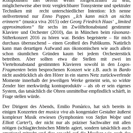
Komponisten hier bereits weiter fortgeschritten zu sein,
möglicherweise aber trotz vergleichbarer Tonsysteme und spektraler
Techniken mit recht unterschiedlicher Intention: Ich nenne
stellvertretend nur
Enno Poppes „Ich kann mich an nichts
erinnern“
(musica viva 2015) oder
Georg Friedrich Haas‘ „limited
approximations“
für sechs im Zwölfteltonabstand gestimmte
Klaviere und Orchester (2010), das in München beim
räsonanz
-
Stifterkonzert 2016 zu hören war. Beides begeisterte – für mich
durchaus überraschend – einen Großteil des Publikums. Natürlich
kann man derartigen Aufwand aus ökonomischen wie auch allein
schon räumlichen Gründen kaum bei jedem Orchesterstück
betreiben. Aber sollten etwa die Stellen mit zwei im
Vierteltonabstand gestimmten Klavieren sowohl in den
Logos-
Fragmenten
beim besprochenen Konzert wie z.B. auch in
Bardo
nicht ausdrücklich als den Hörer in ein starres Netz zurückwerfende
Momente innerhalb der jeweiligen Werke gemeint sein, so wirkte
Zender hier merkwürdig kontraproduktiv – als ob er sein eigenes
System, das tatsächlich die Ohren unmittelbar empfindlich schärft, in
Frage stellen würde.
Der Dirigent des Abends, Emilio Pomàrico, hat sich bereits in
einigen Konzerten der
musica viva
als kongenialer Gestalter äußerst
komplexer Musik erwiesen (Symphonien von
Stefan Wolpe
und
Elliott Carter
!), der nicht nur als präziser Sachwalter mit allen
nötigen (schlag)technischen Mitteln agiert, sondern tatsächlich auch