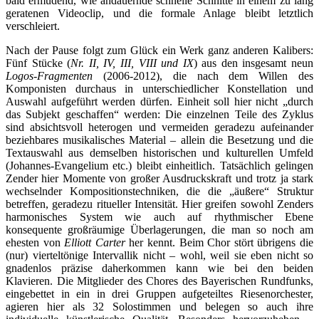
bald ermüdend, wie andauernde schnelle Schnitte in einem zu lang
geratenen Videoclip, und die formale Anlage bleibt letztlich
verschleiert.
Nach der Pause folgt zum Glück ein Werk ganz anderen Kalibers:
Fünf Stücke (
Nr. II, IV, III, VIII und IX
) aus den insgesamt neun
Logos-Fragmenten
(2006-2012), die nach dem Willen des
Komponisten durchaus in unterschiedlicher Konstellation und
Auswahl aufgeführt werden dürfen. Einheit soll hier nicht „durch
das Subjekt geschaffen“ werden: Die einzelnen Teile des Zyklus
sind absichtsvoll heterogen und vermeiden geradezu aufeinander
beziehbares musikalisches Material – allein die Besetzung und die
Textauswahl aus demselben historischen und kulturellen Umfeld
(Johannes-Evangelium etc.) bleibt einheitlich. Tatsächlich gelingen
Zender hier Momente von großer Ausdruckskraft und trotz ja stark
wechselnder Kompositionstechniken, die die „äußere“ Struktur
betreffen, geradezu ritueller Intensität. Hier greifen sowohl Zenders
harmonisches System wie auch auf rhythmischer Ebene
konsequente großräumige Überlagerungen, die man so noch am
ehesten von
Elliott Carter
her kennt. Beim Chor stört übrigens die
(nur) vierteltönige Intervallik nicht – wohl, weil sie eben nicht so
gnadenlos präzise daherkommen kann wie bei den beiden
Klavieren. Die Mitglieder des Chores des Bayerischen Rundfunks,
eingebettet in ein in drei Gruppen aufgeteiltes Riesenorchester,
agieren hier als 32 Solostimmen und belegen so auch ihre