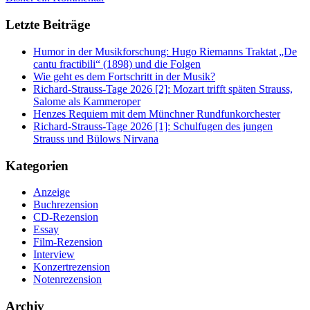
Letzte Beiträge
Humor in der Musikforschung: Hugo Riemanns Traktat „De
cantu fractibili“ (1898) und die Folgen
Wie geht es dem Fortschritt in der Musik?
Richard-Strauss-Tage 2026 [2]: Mozart trifft späten Strauss,
Salome als Kammeroper
Henzes Requiem mit dem Münchner Rundfunkorchester
Richard-Strauss-Tage 2026 [1]: Schulfugen des jungen
Strauss und Bülows Nirvana
Kategorien
Anzeige
Buchrezension
CD-Rezension
Essay
Film-Rezension
Interview
Konzertrezension
Notenrezension
Archiv