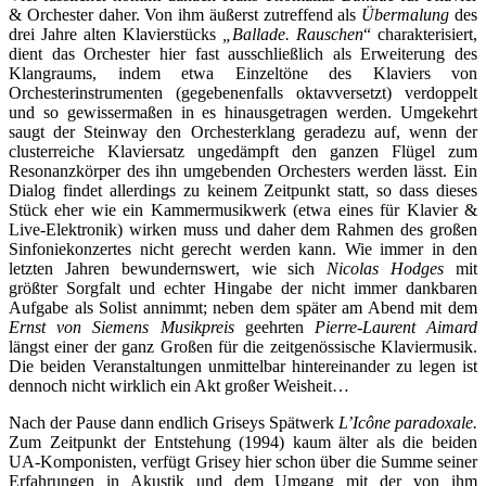
& Orchester daher. Von ihm äußerst zutreffend als
Übermalung
des
drei Jahre alten Klavierstücks
„Ballade. Rauschen
“ charakterisiert,
dient das Orchester hier fast ausschließlich als Erweiterung des
Klangraums, indem etwa Einzeltöne des Klaviers von
Orchesterinstrumenten (gegebenenfalls oktavversetzt) verdoppelt
und so gewissermaßen in es hinausgetragen werden. Umgekehrt
saugt der Steinway den Orchesterklang geradezu auf, wenn der
clusterreiche Klaviersatz ungedämpft den ganzen Flügel zum
Resonanzkörper des ihn umgebenden Orchesters werden lässt. Ein
Dialog findet allerdings zu keinem Zeitpunkt statt, so dass dieses
Stück eher wie ein Kammermusikwerk (etwa eines für Klavier &
Live-Elektronik) wirken muss und daher dem Rahmen des großen
Sinfoniekonzertes nicht gerecht werden kann. Wie immer in den
letzten Jahren bewundernswert, wie sich
Nicolas Hodges
mit
größter Sorgfalt und echter Hingabe der nicht immer dankbaren
Aufgabe als Solist annimmt; neben dem später am Abend mit dem
Ernst von Siemens Musikpreis
geehrten
Pierre-Laurent Aimard
längst einer der ganz Großen für die zeitgenössische Klaviermusik.
Die beiden Veranstaltungen unmittelbar hintereinander zu legen ist
dennoch nicht wirklich ein Akt großer Weisheit…
Nach der Pause dann endlich Griseys Spätwerk
L’Icône paradoxale.
Zum Zeitpunkt der Entstehung (1994) kaum älter als die beiden
UA-Komponisten, verfügt Grisey hier schon über die Summe seiner
Erfahrungen in Akustik und dem Umgang mit der von ihm