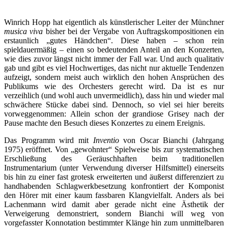
Winrich Hopp hat eigentlich als künstlerischer Leiter der Münchner
musica viva
bisher bei der Vergabe von Auftragskompositionen ein
erstaunlich „gutes Händchen“. Diese haben – schon rein
spieldauermäßig – einen so bedeutenden Anteil an den Konzerten,
wie dies zuvor längst nicht immer der Fall war. Und auch qualitativ
gab und gibt es viel Hochwertiges, das nicht nur aktuelle Tendenzen
aufzeigt, sondern meist auch wirklich den hohen Ansprüchen des
Publikums wie des Orchesters gerecht wird. Da ist es nur
verzeihlich (und wohl auch unvermeidlich), dass hin und wieder mal
schwächere Stücke dabei sind. Dennoch, so viel sei hier bereits
vorweggenommen: Allein schon der grandiose Grisey nach der
Pause machte den Besuch dieses Konzertes zu einem Ereignis.
Das Programm wird mit
Inventio
von Oscar Bianchi (Jahrgang
1975) eröffnet. Von „gewohnter“ Spielweise bis zur systematischen
Erschließung des Geräuschhaften beim traditionellen
Instrumentarium (unter Verwendung diverser Hilfsmittel) einerseits
bis hin zu einer fast grotesk erweiterten und äußerst differenziert zu
handhabenden Schlagwerkbesetzung konfrontiert der Komponist
den Hörer mit einer kaum fassbaren Klangvielfalt. Anders als bei
Lachenmann wird damit aber gerade nicht eine Ästhetik der
Verweigerung demonstriert, sondern Bianchi will weg von
vorgefasster Konnotation bestimmter Klänge hin zum unmittelbaren