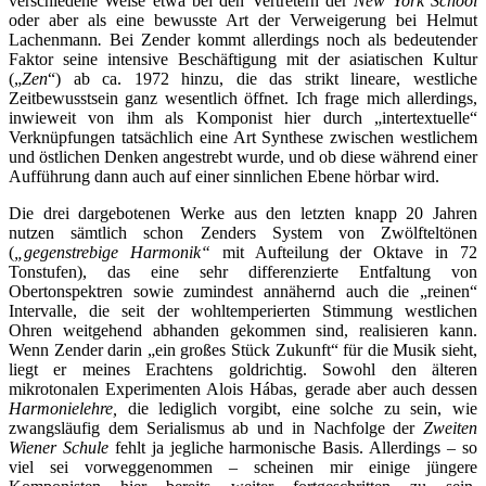
verschiedene Weise etwa bei den Vertretern der
New York School
oder aber als eine bewusste Art der Verweigerung bei Helmut
Lachenmann
.
Bei Zender kommt allerdings noch als bedeutender
Faktor seine intensive Beschäftigung mit der asiatischen Kultur
(„
Zen
“) ab ca. 1972 hinzu, die das strikt lineare, westliche
Zeitbewusstsein ganz wesentlich öffnet. Ich frage mich allerdings,
inwieweit von ihm als Komponist hier durch „intertextuelle“
Verknüpfungen tatsächlich eine Art Synthese zwischen westlichem
und östlichen Denken angestrebt wurde, und ob diese während einer
Aufführung dann auch auf einer sinnlichen Ebene hörbar wird.
Die drei dargebotenen Werke aus den letzten knapp 20 Jahren
nutzen sämtlich schon Zenders System von Zwölfteltönen
(
„gegenstrebige Harmonik“
mit Aufteilung der Oktave in 72
Tonstufen), das eine sehr differenzierte Entfaltung von
Obertonspektren sowie zumindest annähernd auch die „reinen“
Intervalle, die seit der wohltemperierten Stimmung westlichen
Ohren weitgehend abhanden gekommen sind, realisieren kann.
Wenn Zender darin „ein großes Stück Zukunft“ für die Musik sieht,
liegt er meines Erachtens goldrichtig. Sowohl den älteren
mikrotonalen Experimenten Alois Hábas, gerade aber auch dessen
Harmonielehre,
die lediglich vorgibt, eine solche zu sein, wie
zwangsläufig dem Serialismus ab und in Nachfolge der
Zweiten
Wiener Schule
fehlt ja jegliche harmonische Basis. Allerdings – so
viel sei vorweggenommen – scheinen mir einige jüngere